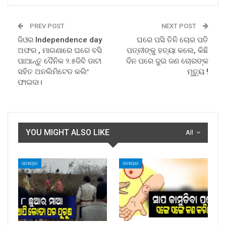
PREV POST
NEXT POST
ଜିଓର Independence day
ଘରେ ପସି ତିନି ଚୋର ପତି
ଅଫର , ମାଗଣାରେ ଘରେ ବସି
ପତ୍ନୀଙ୍କୁ ହତ୍ୟା କଲେ, କିଛି
ପାଆନ୍ତୁ ଦୈନିକ ୨.୫ଜିବି ଡାଟା
ଦିନ ପରେ ଦୁଇ ଜଣ ଚୋରଙ୍କ
ସହିତ ଅନଲିମିଟେଡ କଲିଂ
ମୃତ୍ୟୁ !
ଫାଇଦା।
YOU MIGHT ALSO LIKE
All
ସମାଚାର
ସମାଚାର