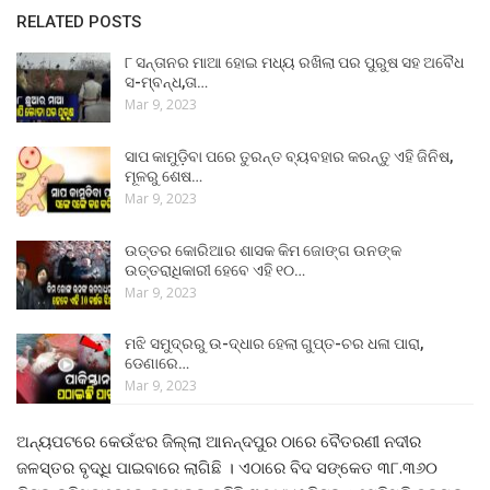
RELATED POSTS
୮ ସନ୍ତାନର ମାଆ ହୋଇ ମଧ୍ୟ ରଖିଲା ପର ପୁରୁଷ ସହ ଅବୈଧ
ସ-ମ୍ବନ୍ଧ,ତା…
Mar 9, 2023
ସାପ କାମୁଡ଼ିବା ପରେ ତୁରନ୍ତ ବ୍ୟବହାର କରନ୍ତୁ ଏହି ଜିନିଷ,
ମୂଳରୁ ଶେଷ…
Mar 9, 2023
ଉତ୍ତର କୋରିଆର ଶାସକ କିମ ଜୋଙ୍ଗ ଉନଙ୍କ
ଉତ୍ତରାଧିକାରୀ ହେବେ ଏହି ୧୦…
Mar 9, 2023
ମଝି ସମୁଦ୍ରରୁ ଉ-ଦ୍ଧାର ହେଲା ଗୁପ୍ତ-ଚର ଧଳା ପାରା,
ଡେଣାରେ…
Mar 9, 2023
ଅନ୍ୟପଟରେ କେଉଁଝର ଜିଲ୍ଲା ଆନନ୍ଦପୁର ଠାରେ ବୈତରଣୀ ନଦୀର
ଜଳସ୍ତର ବୃଦ୍ଧି ପାଇବାରେ ଲାଗିଛି । ଏଠାରେ ବିଦ ସଙ୍କେତ ୩୮.୩୬୦