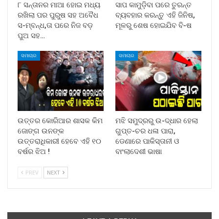
୮ ସନ୍ତାନର ମାଆ ହୋଇ ମଧ୍ୟ
ସାପ କାମୁଡ଼ିବା ପରେ ତୁରନ୍ତ
ରଖିଲା ପର ପୁରୁଷ ସହ ଅବୈଧ
ବ୍ୟବହାର କରନ୍ତୁ ଏହି ଜିନିଷ,
ସ-ମ୍ବନ୍ଧ,ତା ପରେ ନିଜ ବଡ଼
ମୂଳରୁ ଶେଷ ହୋଇଯିବ ବି-ଷ
ପୁଅ ସହ…
ସମାଚାର
ସମାଚାର
ଉତ୍ତର କୋରିଆର ଶାସକ କିମ
ମଝି ସମୁଦ୍ରରୁ ଉ-ଦ୍ଧାର ହେଲା
ଜୋଙ୍ଗ ଉନଙ୍କ
ଗୁପ୍ତ-ଚର ଧଳା ପାରା,
ଉତ୍ତରାଧିକାରୀ ହେବେ ଏହି ୧୦
ଡେଣାରେ ପାକିସ୍ତାନୀ ଓ
ବର୍ଷର ଝିଅ !
ବାଂଲାଦେଶୀ ଭାଷା
PREV
NEXT