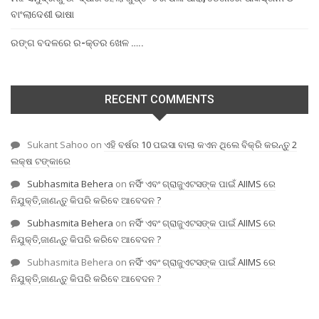
ବାଂଲାଦେଶୀ ଭାଷା
ରଙ୍ଗ ବଦଳରେ ର-କ୍ତର ଖେଳ …..
RECENT COMMENTS
Sukant Sahoo
on
ଏହି ବର୍ଷର 10 ପଇସା ବାଲା କଏନ ଥିଲେ ବିକ୍ରି କରନ୍ତୁ 2
ଲକ୍ଷ ଟଙ୍କାରେ
Subhasmita Behera
on
ନର୍ସିଂ ଏବଂ ଗ୍ରାଜୁଏଟସଙ୍କ ପାଇଁ AIIMS ରେ
ନିଯୁକ୍ତି,ଜାଣନ୍ତୁ କିପରି କରିବେ ଆବେଦନ ?
Subhasmita Behera
on
ନର୍ସିଂ ଏବଂ ଗ୍ରାଜୁଏଟସଙ୍କ ପାଇଁ AIIMS ରେ
ନିଯୁକ୍ତି,ଜାଣନ୍ତୁ କିପରି କରିବେ ଆବେଦନ ?
Subhasmita Behera
on
ନର୍ସିଂ ଏବଂ ଗ୍ରାଜୁଏଟସଙ୍କ ପାଇଁ AIIMS ରେ
ନିଯୁକ୍ତି,ଜାଣନ୍ତୁ କିପରି କରିବେ ଆବେଦନ ?