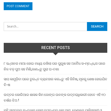
RECENT POSTS
୮ ସନ୍ତାନର ମାଆ ହୋଇ ମଧ୍ୟ ରଖିଲା ପର ପୁରୁଷ ସହ ଅବୈଧ ସ-ମ୍ବନ୍ଧ,ତା ପରେ
ନିଜ ବଡ଼ ପୁଅ ସହ ମିଶି,ଜାଣନ୍ତୁ ପୁରା ଘ-ଟଣା
ସାପ କାମୁଡ଼ିବା ପରେ ତୁରନ୍ତ ବ୍ୟବହାର କରନ୍ତୁ ଏହି ଜିନିଷ, ମୂଳରୁ ଶେଷ ହୋଇଯିବ
ବି-ଷ
ଉତ୍ତର କୋରିଆର ଶାସକ କିମ ଜୋଙ୍ଗ ଉନଙ୍କ ଉତ୍ତରାଧିକାରୀ ହେବେ ଏହି ୧୦
ବର୍ଷର ଝିଅ !
ମଝି ସମୁଦ୍ରରୁ ଉ-ଦ୍ଧାର ହେଲା ଗୁପ୍ତ-ଚର ଧଳା ପାରା, ଡେଣାରେ ପାକିସ୍ତାନୀ ଓ