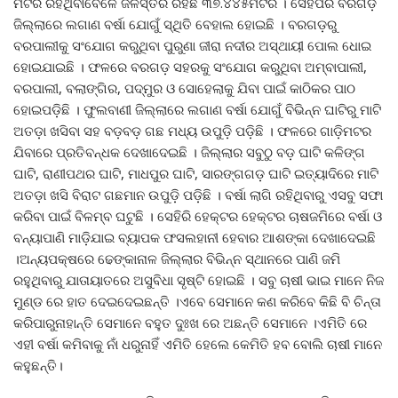
ମିଟର ରହିଥିବାବେଳେ ଜଳସ୍ତର ରହିଛି ୩୭.୪୪୫ମିଟର । ସେହିପରି ବରଗଡ଼
ଜିଲ୍ଲାରେ ଲଗାଣ ବର୍ଷା ଯୋଗୁଁ ସ୍ଥିତି ବେହାଲ ହୋଇଛି । ବରଗଡ଼ରୁ
ବରପାଲୀକୁ ସଂଯୋଗ କରୁଥିବା ପୁରୁଣା ଜୀରା ନଦୀର ଅସ୍ଥାୟୀ ପୋଲ ଧୋଇ
ହୋଇଯାଇଛି । ଫଳରେ ବରଗଡ଼ ସହରକୁ ସଂଯୋଗ କରୁଥିବା ଅମ୍ବାପାଲୀ,
ବରପାଲୀ, ବଲାଙ୍ଗିର, ପଦ୍ମୁର ଓ ସୋହେଲାକୁ ଯିବା ପାଇଁ କାଠିକର ପାଠ
ହୋଇପଡ଼ିଛି । ଫୁଲବାଣୀ ଜିଲ୍ଲାରେ ଲଗାଣ ବର୍ଷା ଯୋଗୁଁ ବିଭିନ୍ନ ଘାଟିରୁ ମାଟି
ଅତଡ଼ା ଖସିବା ସହ ବଡ଼ବଡ଼ ଗଛ ମଧ୍ୟ ଉପୁଡ଼ି ପଡ଼ିଛି । ଫଳରେ ଗାଡ଼ିମଟର
ଯିବାରେ ପ୍ରତିବନ୍ଧକ ଦେଖାଦେଇଛି । ଜିଲ୍ଲାର ସବୁଠୁ ବଡ଼ ଘାଟି କଳିଙ୍ଗ
ଘାଟି, ରାଣୀପଥର ଘାଟି, ମାଧପୁର ଘାଟି, ସାରଙ୍ଗଗଡ଼ ଘାଟି ଇତ୍ୟାଦିରେ ମାଟି
ଅତଡ଼ା ଖସି ବିରାଟ ଗଛମାନ ଉପୁଡ଼ି ପଡ଼ିଛି । ବର୍ଷା ଲାଗି ରହିଥିବାରୁ ଏସବୁ ସଫା
କରିବା ପାଇଁ ବିଳମ୍ବ ଘଟୁଛି । ସେହିରି ହେକ୍ଟର ହେକ୍ଟର ଚାଷଜମିରେ ବର୍ଷା ଓ
ବନ୍ୟାପାଣି ମାଡ଼ିଯାଇ ବ୍ୟାପକ ଫସଲହାନୀ ହେବାର ଆଶଙ୍କା ଦେଖାଦେଇଛି
।ଅନ୍ୟପକ୍ଷରେ ଢେଙ୍କାନାଳ ଜିଲ୍ଲାର ବିଭିନ୍ନ ସ୍ଥାନରେ ପାଣି ଜମି
ରହୁଥିବାରୁ ଯାତାୟାତରେ ଅସୁବିଧା ସୃଷ୍ଟି ହୋଇଛି । ସବୁ ଚାଷୀ ଭାଇ ମାନେ ନିଜ
ମୁଣ୍ଡ ରେ ହାତ ଦେଇଦେଇଛନ୍ତି ।ଏବେ ସେମାନେ କଣ କରିବେ କିଛି ବି ଚିନ୍ତା
କରିପାରୁନାହାନ୍ତି ସେମାନେ ବହୁତ ଦୁଃଖ ରେ ଅଛନ୍ତି ସେମାନେ ।ଏମିତି ରେ
ଏହୀ ବର୍ଷା କମିବାକୁ ନାଁ ଧରୁନାହିଁ ଏମିତି ହେଲେ କେମିତି ହବ ବୋଲି ଚାଷୀ ମାନେ
କହୁଛନ୍ତି।