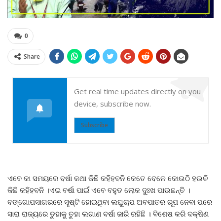
0
Share
Get real time updates directly on you
device, subscribe now.
Subscribe
ଏବେ କା ସମୟରେ ବର୍ଷା କଥା କିଛି କହିହବନି କେତେ ବେଳେ କୋଉଠି ହଉଚି
କିଛି କହିହବନି ।ଏଇ ବର୍ଷା ପାଇଁ ଏବେ ବହୁତ ଲୋକ ଦୁଃଖ ପାଉଛନ୍ତି ।
ବଙ୍ଗୋପସାଗରରେ ସୃଷ୍ଟି ହୋଇଥିବା ଲଘୁଚାପ ଅବପାତର ରୂପ ନେବା ପରେ
ସାରା ରାଜ୍ୟରେ ତୁହାକୁ ତୁହା ଲଗାଣ ବର୍ଷା ଜାରି ରହିଛି । ବିଶେଷ କରି ଦକ୍ଷିଣ