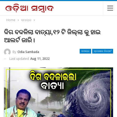
Home
ସମାଚାର
ଦିଗ ବଦଳିଲା ବାତ୍ୟା,୧୨ ଟି ଜିଲ୍ଲା କୁ ହାଇ
ଆଲର୍ଟ ଜାରି।
By
Odia Sambada
ସମାଚାର
ସ୍ପେଶାଲ ରିପୋର୍ଟ
Last updated
Aug 11, 2022