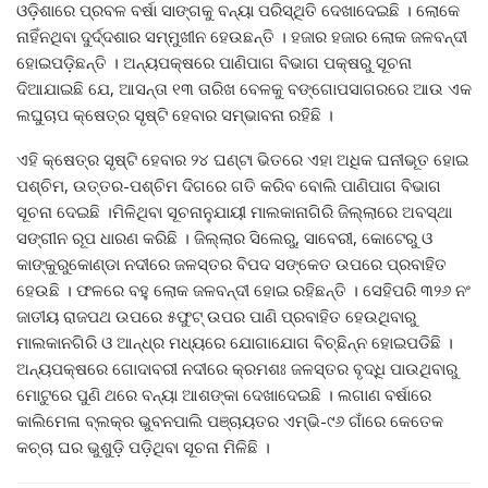
ଓଡ଼ିଶାରେ ପ୍ରବଳ ବର୍ଷା ସାଙ୍ଗକୁ ବନ୍ୟା ପରିସ୍ଥିତି ଦେଖାଦେଇଛି । ଲୋକେ
ନାହିଁନଥିବା ଦୁର୍ଦ୍ଦଶାର ସମ୍ମୁଖୀନ ହେଉଛନ୍ତି । ହଜାର ହଜାର ଲୋକ ଜଳବନ୍ଦୀ
ହୋଇପଡ଼ିଛନ୍ତି । ଅନ୍ୟପକ୍ଷରେ ପାଣିପାଗ ବିଭାଗ ପକ୍ଷରୁ ସୂଚନା
ଦିଆଯାଇଛି ଯେ, ଆସନ୍ତା ୧୩ ତାରିଖ ବେଳକୁ ବଙ୍ଗୋପସାଗରରେ ଆଉ ଏକ
ଲଘୁଚାପ କ୍ଷେତ୍ର ସୃଷ୍ଟି ହେବାର ସମ୍ଭାବନା ରହିଛି ।
ଏହି କ୍ଷେତ୍ର ସୃଷ୍ଟି ହେବାର ୨୪ ଘଣ୍ଟା ଭିତରେ ଏହା ଅଧିକ ଘନୀଭୂତ ହୋଇ
ପଶ୍ଚିମ, ଉତ୍ତର-ପଶ୍ଚିମ ଦିଗରେ ଗତି କରିବ ବୋଲି ପାଣିପାଗ ବିଭାଗ
ସୂଚନା ଦେଇଛି ।ମିଳିଥିବା ସୂଚନାନୁଯାୟୀ ମାଲକାନାଗିରି ଜିଲ୍ଲାରେ ଅବସ୍ଥା
ସଙ୍ଗୀନ ରୂପ ଧାରଣ କରିଛି । ଜିଲ୍ଲାର ସିଲେରୁ, ସାବେରୀ, କୋଟେରୁ ଓ
କାଙ୍କୁରୁକୋଣ୍ଡା ନଦୀରେ ଜଳସ୍ତର ବିପଦ ସଙ୍କେତ ଉପରେ ପ୍ରବାହିତ
ହେଉଛି । ଫଳରେ ବହୁ ଲୋକ ଜଳବନ୍ଦୀ ହୋଇ ରହିଛନ୍ତି । ସେହିପରି ୩୨୬ ନଂ
ଜାତୀୟ ରାଜପଥ ଉପରେ ୫ଫୁଟ୍‌ ଉପର ପାଣି ପ୍ରବାହିତ ହେଉଥିବାରୁ
ମାଲକାନଗିରି ଓ ଆନ୍ଧ୍ର ମଧ୍ୟରେ ଯୋଗାଯୋଗ ବିଚ୍ଛିନ୍ନ ହୋଇପଡିଛି ।
ଅନ୍ୟପକ୍ଷରେ ଗୋଦାବରୀ ନଦୀରେ କ୍ରମଶଃ ଜଳସ୍ତର ବୃଦ୍ଧି ପାଉଥିବାରୁ
ମୋଟୁରେ ପୁଣି ଥରେ ବନ୍ୟା ଆଶଙ୍କା ଦେଖାଦେଇଛି । ଲଗାଣ ବର୍ଷାରେ
କାଲିମେଳା ବ୍ଲକ୍‌ର ଭୁବନପାଲି ପଞ୍ଚାୟତର ଏମ୍‌ଭି-୯୬ ଗାଁରେ କେତେକ
କଚ୍ଚା ଘର ଭୁଶୁଡ଼ି ପଡ଼ିଥିବା ସୂଚନା ମିଳିଛି ।