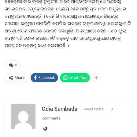
କାମାକ୍ଷାନଗର ବ୍ଲକ୍‌ ତୁମୁସିଂହା ଠାରେ ଆପ୍ରୋଚ ରୋଡ୍‌ ଧୋଇଯିବାରୁ
ଗମନାଗମନ ଠପ୍‌ ହୋଇପଡ଼ିଛି । ପ୍ରାୟ ୧୫ଟି ପଞ୍ଚାୟତ ଲୋକ ଅସୁବିଧାର
ସମ୍ମୁଖୀନ ହୋଇଛନ୍ତି । ସେହି ରି ବାଲେଶ୍ୱର-ମୟୁରଭଞ୍ଜ ଜିଲ୍ଲାକୁ
ସଂଯୋଗ କରୁଥିବା ନୀଳଗିରି-କପ୍ତିଦା ରାସ୍ତାର ଟାଙ୍ଗଣାବନ୍ଧ ପୋଲରୁ ମାଟି
ଅତଡ଼ା ଖସିବା ଫଳରେ ପୋଲଟି ବିଦପୂର୍ଣ୍ଣ ଅବସ୍ଥାରେ ରହିଛି । ୪୦ ଫୁଟ୍‌
ଲମ୍ବ ଏହି ପୋଲ ଉପରେ ୨ଟି ବଡ଼ବଡ଼ ଗାତ ହୋଇଥିବାରୁ ଯାତାୟାତକୁ
ପ୍ରଶାସନ ପକ୍ଷରୁ ବନ୍ଦ କରାଯାଇଛି ।
0
Share
Facebook
WhatsApp
Odia Sambada
4498 Posts
0
Comments