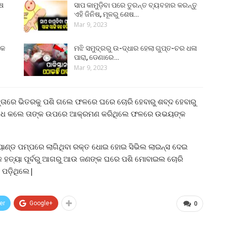
ୁଷ
ସାପ କାମୁଡ଼ିବା ପରେ ତୁରନ୍ତ ବ୍ୟବହାର କରନ୍ତୁ
ଏହି ଜିନିଷ, ମୂଳରୁ ଶେଷ…
Mar 9, 2023
୍କ
ମଝି ସମୁଦ୍ରରୁ ଉ-ଦ୍ଧାର ହେଲା ଗୁପ୍ତ-ଚର ଧଳା
ପାରା, ଡେଣାରେ…
Mar 9, 2023
ାସ୍ତାରେ ଭିତରକୁ ପଶି ଗଲେ ଫଳରେ ଘରେ ଚୋରି ହେବାରୁ ଶବ୍ଦ ହେବାରୁ
 ବିରୋଧ କଲେ ତାଙ୍କ ଉପରେ ଆକ୍ରମଣ କରିଥିଲେ ଫଳରେ ଉଭୟଙ୍କ
ୟାଣ୍ଡ ପମ୍ପରେ ଲାଗିଥିବା ରକ୍ତ ଧୋଇ ହୋଇ ସିଭିଲ ଲାଇନ୍ସ ଦେଇ
 ହତ୍ୟା ପୂର୍ବରୁ ଆଗରୁ ଆଉ ଜଣଙ୍କ ଘରେ ପଶି ମୋବାଇଲ ଚୋରି
ପଡ଼ିଥିଲେ|
er
Google+
0