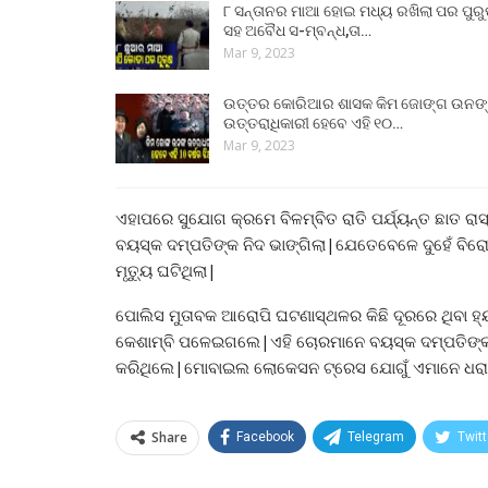
୮ ସନ୍ତାନର ମାଆ ହୋଇ ମଧ୍ୟ ରଖିଲା ପର ପୁର
ସହ ଅବୈଧ ସ-ମ୍ବନ୍ଧ,ତା…
Mar 9, 2023
ଉତ୍ତର କୋରିଆର ଶାସକ କିମ ଜୋଙ୍ଗ ଉନଙ
ଉତ୍ତରାଧିକାରୀ ହେବେ ଏହି ୧୦…
Mar 9, 2023
ଏହାପରେ ସୁଯୋଗ କ୍ରମେ ବିଳମ୍ବିତ ରାତି ପର୍ଯ୍ୟନ୍ତ ଛାତ ର
ବୟସ୍କ ଦମ୍ପତିଙ୍କ ନିଦ ଭାଙ୍ଗିଲା|ଯେତେବେଳେ ଦୁହେଁ
ମୃତ୍ୟୁ ଘଟିଥିଲା|
ପୋଲିସ ମୁତାବକ ଆରୋପି ଘଟଣାସ୍ଥଳର କିଛି ଦୂରରେ ଥିବା ହ୍
କେଶାମ୍ବି ପଳେଇଗଲେ|ଏହି ଚୋରମାନେ ବୟସ୍କ ଦମ୍ପତିଙ୍କ
କରିଥିଲେ|ମୋବାଇଲ ଲୋକେସନ ଟ୍ରେସ ଯୋଗୁଁ ଏମାନେ ଧରା 
Share
Facebook
Telegram
Twitt