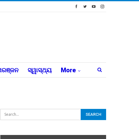
ରଞ୍ଜନ
ସ୍ୱାସ୍ଥ୍ୟ
More