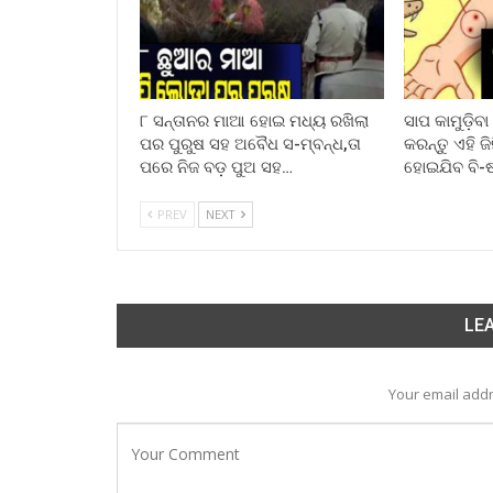
୮ ସନ୍ତାନର ମାଆ ହୋଇ ମଧ୍ୟ ରଖିଲା
ସାପ କାମୁଡ଼ିବ
ପର ପୁରୁଷ ସହ ଅବୈଧ ସ-ମ୍ବନ୍ଧ,ତା
କରନ୍ତୁ ଏହି ଜ
ପରେ ନିଜ ବଡ଼ ପୁଅ ସହ…
ହୋଇଯିବ ବି-
PREV
NEXT
LEA
Your email addr