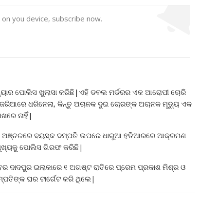
y on you device, subscribe now.
ୟାର ପୋଲିସ ଖୁଲାସା କରିଛି|ଏହି ଡବଲ ମର୍ଡରର ଏକ ଆରୋପୀ ଚୋରି
ଜ ଜରିଆରେ ଧରିନେଲା, କିନ୍ତୁ ଅଚାନକ ଦୁଇ ଚୋରଙ୍କ ଅଚାନକ ମୃତ୍ୟୁ ଏକ
ଖରେ ନାହିଁ|
ାବ ଅଞ୍ଚଳରେ ବୟସ୍କ ଦମ୍ପତି ଉପରେ ଧାରୁଆ ହତିଆରରେ ଆକ୍ରମଣ
ୁଖ୍ୟକୁ ପୋଲିସ ଗିରଫ କରିଛି|
ରାବର ଦାଦପୁର ଇଲାକାରେ ୧ ଅଗଷ୍ଟ ରାତିରେ ପ୍ରେମ ପ୍ରକାଶ ମିଶ୍ର ଓ
ମ୍ପତିଙ୍କ ଘର ଟାର୍ଗେଟ କରି ଥିଲେ|