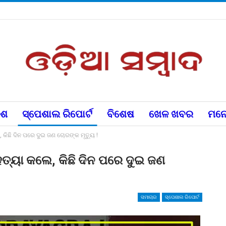
େଶ
ସ୍ପେଶାଲ ରିପୋର୍ଟ
ବିଶେଷ
ଖେଳ ଖବର
ମନୋ
 କିଛି ଦିନ ପରେ ଦୁଇ ଜଣ ଚୋରଙ୍କ ମୃତ୍ୟୁ !
ହତ୍ୟା କଲେ, କିଛି ଦିନ ପରେ ଦୁଇ ଜଣ
ସମାଚାର
ସ୍ପେଶାଲ ରିପୋର୍ଟ