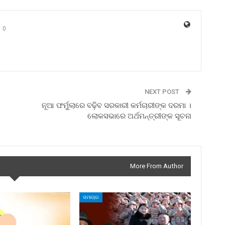
0
NEXT POST
ନୂଆ ଫର୍ମୁଲାରେ ବଢ଼ିବ ସରକାରୀ କର୍ମଚାରୀଙ୍କ ଦରମା ।
ଲୋକସଭାରେ ଅର୍ଥମନ୍ତ୍ରୀଙ୍କ ସୂଚନା
More From Author
ସମାଚାର