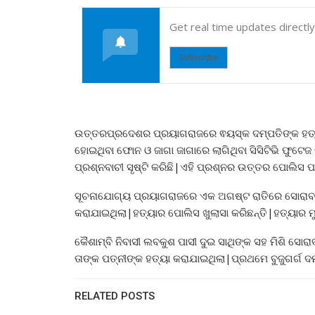
Get real time updates directl
Subscribe
ଉତ୍ତରପ୍ରଦେଶର ପ୍ରୟାଗରାଜରେ ଵୟସ୍କ ଦମ୍ପତିଙ୍କ ହତ୍
ହୋଇଥିବା ଫୋନ ଓ ଜାଗା ଜାଗାରେ ଲାଗିଥିବା ସିସିଟିଭି ଫୁଟେ
ପ୍ରଶ୍ନବାଚୀ ସୃଷ୍ଟି କରିଛି|ଏହି ପ୍ରଶ୍ନର ଉତ୍ତର ପୋଲିସ ପା
ସୂଚନାଯୋଗ୍ୟ ପ୍ରୟାଗରାଜରେ ଏକ ଅଗଷ୍ଟ ରାତିରେ ସୋର
କରାଯାଇଥିଲା|ହତ୍ୟାର ପୋଲିସ ଖୁଲାସା କରିଛନ୍ତି|ହତ୍ୟାର ମ
କୈଶାମ୍ବି ନିବାସୀ ଲବକୁଶ ପାସୀ ଦୁଇ ସାଥିଙ୍କ ସହ ମିଶି ସୋ
ତାଙ୍କ ପତ୍ନୀଙ୍କ ହତ୍ୟା କରାଯାଇଥିଲା|ପ୍ରଥମେ ବୁଜୁଗର୍ଗ ଦ
RELATED POSTS