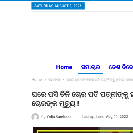
SATURDAY, AUGUST 8, 2026
Home
ସମାଚାର
ଦେଶ ବିଦ
Home
ସମାଚାର
ଘରେ ପସି ତିନି ଚୋର ପତି ପତ୍ନୀଙ୍କୁ ହତ୍ୟା କଲେ,
ଘରେ ପସି ତିନି ଚୋର ପତି ପତ୍ନୀଙ୍କୁ 
ଚୋରଙ୍କ ମୃତ୍ୟୁ !
Last updated
Aug 11, 2022
By
Odia Sambada