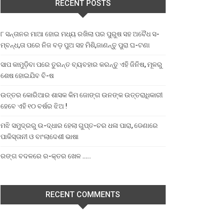
RECENT POSTS
୮ ସନ୍ତାନର ମାଆ ହୋଇ ମଧ୍ୟ ରଖିଲା ପର ପୁରୁଷ ସହ ଅବୈଧ ସ-
ମ୍ବନ୍ଧ,ତା ପରେ ନିଜ ବଡ଼ ପୁଅ ସହ ମିଶି,ଜାଣନ୍ତୁ ପୁରା ଘ-ଟଣା
ସାପ କାମୁଡ଼ିବା ପରେ ତୁରନ୍ତ ବ୍ୟବହାର କରନ୍ତୁ ଏହି ଜିନିଷ, ମୂଳରୁ
ଶେଷ ହୋଇଯିବ ବି-ଷ
ଉତ୍ତର କୋରିଆର ଶାସକ କିମ ଜୋଙ୍ଗ ଉନଙ୍କ ଉତ୍ତରାଧିକାରୀ
ହେବେ ଏହି ୧୦ ବର୍ଷର ଝିଅ !
ମଝି ସମୁଦ୍ରରୁ ଉ-ଦ୍ଧାର ହେଲା ଗୁପ୍ତ-ଚର ଧଳା ପାରା, ଡେଣାରେ
ପାକିସ୍ତାନୀ ଓ ବାଂଲାଦେଶୀ ଭାଷା
ରଙ୍ଗ ବଦଳରେ ର-କ୍ତର ଖେଳ …..
RECENT COMMENTS