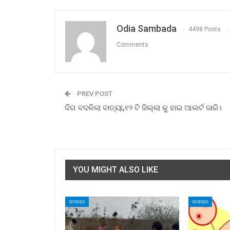
Odia Sambada
4498 Posts
Comments
PREV POST
ଦିଗ ବଦଳିଲା ବାତ୍ୟା,୧୨ ଟି ଜିଲ୍ଲା କୁ ହାଇ ଆଲର୍ଟ ଜାରି।
YOU MIGHT ALSO LIKE
ସମାଚାର
ସମାଚାର