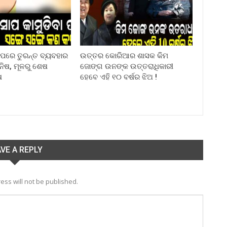
ା ପରେ ତୁରନ୍ତ ବ୍ୟବହାର
ଉତ୍ତର କୋରିଆର ଶାସକ କିମ
ିନିଷ, ମୂଳରୁ ଶେଷ
ଜୋଙ୍ଗ ଉନଙ୍କ ଉତ୍ତରାଧିକାରୀ
ଷ
ହେବେ ଏହି ୧୦ ବର୍ଷର ଝିଅ !
VE A REPLY
ess will not be published.