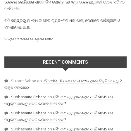
ଉତ୍ତର କୋରିଆର ଶାସକ କିମ ଜୋଙ୍ଗ ଉନଙ୍କ ଉତ୍ତରାଧିକାରୀ ହେବେ ଏହି ୧୦
ବର୍ଷର ଝିଅ !
ମଝି ସମୁଦ୍ରରୁ ଉ-ଦ୍ଧାର ହେଲା ଗୁପ୍ତ-ଚର ଧଳା ପାରା, ଡେଣାରେ ପାକିସ୍ତାନୀ ଓ
ବାଂଲାଦେଶୀ ଭାଷା
ରଙ୍ଗ ବଦଳରେ ର-କ୍ତର ଖେଳ …..
RECENT COMMENTS
Sukant Sahoo
on
ଏହି ବର୍ଷର 10 ପଇସା ବାଲା କଏନ ଥିଲେ ବିକ୍ରି କରନ୍ତୁ 2
ଲକ୍ଷ ଟଙ୍କାରେ
Subhasmita Behera
on
ନର୍ସିଂ ଏବଂ ଗ୍ରାଜୁଏଟସଙ୍କ ପାଇଁ AIIMS ରେ
ନିଯୁକ୍ତି,ଜାଣନ୍ତୁ କିପରି କରିବେ ଆବେଦନ ?
Subhasmita Behera
on
ନର୍ସିଂ ଏବଂ ଗ୍ରାଜୁଏଟସଙ୍କ ପାଇଁ AIIMS ରେ
ନିଯୁକ୍ତି,ଜାଣନ୍ତୁ କିପରି କରିବେ ଆବେଦନ ?
Subhasmita Behera
on
ନର୍ସିଂ ଏବଂ ଗ୍ରାଜୁଏଟସଙ୍କ ପାଇଁ AIIMS ରେ