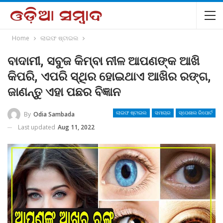
Home
ଲାଇଫ ଷ୍ଟାଇଲ
ବାଦାମୀ, ସବୁଜ କିମ୍ବା ନୀଳ ଆପଣଙ୍କ ଆଖି
କିପରି, ଏପରି ସ୍ଥିର ହୋଇଥାଏ ଆଖିର ରଙ୍ଗ,
ଜାଣନ୍ତୁ ଏହା ପଛର ବିଜ୍ଞାନ
By
Odia Sambada
ଲାଇଫ ଷ୍ଟାଇଲ
ସମାଚାର
ସ୍ପେଶାଲ ରିପୋର୍ଟ
Last updated
Aug 11, 2022