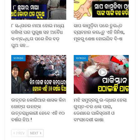
୮ ସନ୍ତାନର ମାଆ ହୋଇ ମଧ୍ୟ
ସାପ କାମୁଡ଼ିବା ପରେ ତୁରନ୍ତ
ରଖିଲା ପର ପୁରୁଷ ସହ ଅବୈଧ
ବ୍ୟବହାର କରନ୍ତୁ ଏହି ଜିନିଷ,
ସ-ମ୍ବନ୍ଧ,ତା ପରେ ନିଜ ବଡ଼
ମୂଳରୁ ଶେଷ ହୋଇଯିବ ବି-ଷ
ପୁଅ ସହ…
ସମାଚାର
ସମାଚାର
ଉତ୍ତର କୋରିଆର ଶାସକ କିମ
ମଝି ସମୁଦ୍ରରୁ ଉ-ଦ୍ଧାର ହେଲା
ଜୋଙ୍ଗ ଉନଙ୍କ
ଗୁପ୍ତ-ଚର ଧଳା ପାରା,
ଉତ୍ତରାଧିକାରୀ ହେବେ ଏହି ୧୦
ଡେଣାରେ ପାକିସ୍ତାନୀ ଓ
ବର୍ଷର ଝିଅ !
ବାଂଲାଦେଶୀ ଭାଷା
PREV
NEXT