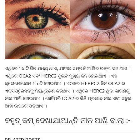
ଏଥିରେ 16 ଟି ଜିନ ମଧ୍ୟ ଥାଏ, ଯାହାର ସମ୍ପର୍କ ଆଖିର ରଙ୍ଗ ସହ ଥାଏ ।
ଏଥିରେ OCA2 ଏବଂ HERC2 ଦୁଇଟି ମୁଖ୍ୟ ଜିନ ହୋଇଥାଏ । ଏହି
କ୍ରୋମୋଜୋମ 15 ଟି ହୋଇଥାଏ । ଏଠାରେ HERPC2 ଜିନ OCA2 ର
ଏକ୍ସପ୍ରେସନକୁ ନିୟନ୍ତ୍ରଣ କରିଥାଏ । ଏଥିରେ HERC2 ଥିବା କାରଣରୁ
ନୀଳ ଆଖି ହୋଇଥାଏ । ସେହିପରି OCA2 ର କିଛି ପ୍ରଭାବ ନୀଳ ଏବଂ ସବୁଜ
ଆଖି ଉପରେ ପଡ଼ିଥାଏ ।
ବହୁତ୍ କମ୍ ଦେଖାଯାଆନ୍ତି ନୀଳ ଆଖି ବାଲା :-