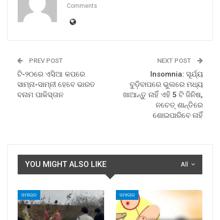
Comments
PREV POST
NEXT POST
ଟି-୨୦ରେ ଏସିଆ କପରେ
Insomnia: ସୂର୍ଯ୍ୟ
ସାମ୍ନା-ସାମ୍ନୀ ହେବେ ଭାରତ
ବୁଡ଼ିବାପରେ ଭୁଲରେ ମଧ୍ୟ
ବନାମ ପାକିସ୍ତାନ
ଖାଆନ୍ତୁ ନାହିଁ ଏହି 5 ଟି ଜିନିଷ,
ନଚେତ୍ ଶାନ୍ତିରେ
ଶୋଇପାରିବେ ନାହିଁ
YOU MIGHT ALSO LIKE
All
ସମାଚାର
ସମାଚାର