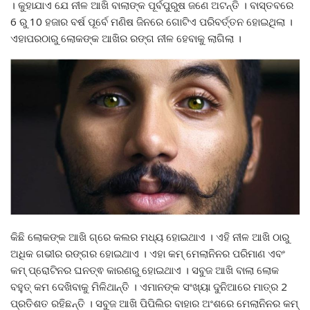
। କୁହାଯାଏ ଯେ ନୀଳ ଆଖି ବାଲାଙ୍କ ପୂର୍ବପୁରୁଷ ଜଣେ ଅଟନ୍ତି । ବାସ୍ତବରେ
6 ରୁ 10 ହଜାର ବର୍ଷ ପୂର୍ବେ ମଣିଷ ଜିନରେ ଗୋଟିଏ ପରିବର୍ତ୍ତନ ହୋଇଥିଲା ।
ଏହାପରଠାରୁ ଲୋକଙ୍କ ଆଖିର ରଙ୍ଗ ନୀଳ ହେବାକୁ ଲାଗିଲା ।
କିଛି ଲୋକଙ୍କ ଆଖି ଗ୍ରେ କଲର ମଧ୍ୟ ହୋଇଥାଏ । ଏହି ନୀଳ ଆଖି ଠାରୁ
ଅଧିକ ଗଭୀର ରଙ୍ଗର ହୋଇଥାଏ । ଏହା କମ୍ ମେଲାନିନର ପରିମାଣ ଏବଂ
କମ୍ ପ୍ରୋଟିନର ଘନତ୍ଵ କାରଣରୁ ହୋଇଥାଏ । ସବୁଜ ଆଖି ବାଲା ଲୋକ
ବହୁତ୍ କମ ଦେଖିବାକୁ ମିଳିଥାନ୍ତି । ଏମାନଙ୍କ ସଂଖ୍ୟା ଦୁନିଆରେ ମାତ୍ର 2
ପ୍ରତିଶତ ରହିଛନ୍ତି । ସବୁଜ ଆଖି ପିପିଲିର ବାହାର ଅଂଶରେ ମେଲାନିନର କମ୍