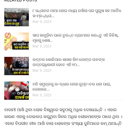
RELATED POSTS
୮ ସନ୍ତାନର ମାଆ ହୋଇ ମଧ୍ୟ ରଖିଲା ପର ପୁରୁଷ ସହ ଅବୈଧ
ସ-ମ୍ବନ୍ଧ,ତା…
Mar 9, 2023
ସାପ କାମୁଡ଼ିବା ପରେ ତୁରନ୍ତ ବ୍ୟବହାର କରନ୍ତୁ ଏହି ଜିନିଷ,
ମୂଳରୁ ଶେଷ…
Mar 9, 2023
ଉତ୍ତର କୋରିଆର ଶାସକ କିମ ଜୋଙ୍ଗ ଉନଙ୍କ
ଉତ୍ତରାଧିକାରୀ ହେବେ ଏହି ୧୦…
Mar 9, 2023
ମଝି ସମୁଦ୍ରରୁ ଉ-ଦ୍ଧାର ହେଲା ଗୁପ୍ତ-ଚର ଧଳା ପାରା,
ଡେଣାରେ…
Mar 9, 2023
ବାଦାମୀ ଆଖି ଥିବା ଲୋକ ବିଶ୍ୱରେ ସବୁଠାରୁ ଅଧିକ ଦେଖାଯାନ୍ତି । ଏହାର
କାରଣ ଏହାକୁ ଡେଭଲପ କରୁଥିବା ଜିନର ଅଧିକ ଲୋକମାନଙ୍କ ଠାରେ ଥିବା ।
ଏହାର ବିପରୀତ ନୀଳ ଆଖି ବାଲା ଲୋକଙ୍କ ସଂଖ୍ୟା ଦୁନିଆରେ କମ୍ ଥାଆନ୍ତି