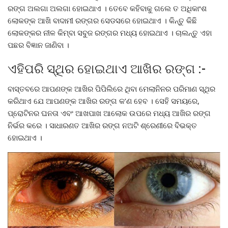
ରଙ୍ଗ ଅଲଗା ଅଲଗା ହୋଇଥାଏ । ତେବେ କହିବାକୁ ଗଲେ ତ ଅଧିକାଂଶ
ଲୋକଙ୍କ ଆଖି ବାଦାମୀ ରଙ୍ଗର ସେଡସରେ ହୋଇଥାଏ । କିନ୍ତୁ କିଛି
ଲୋକଙ୍କର ନୀଳ କିମ୍ବା ସବୁଜ ରଙ୍ଗର ମଧ୍ୟ ହୋଇଥାଏ । ଚାଲନ୍ତୁ ଏହା
ପଛର ବିଜ୍ଞାନ ଜାଣିବା ।
ଏହିପରି ସ୍ଥିର ହୋଇଥାଏ ଆଖିର ରଙ୍ଗ :-
ବାସ୍ତବରେ ଆପଣଙ୍କ ଆଖିର ପିପିଲିରେ ଥିବା ମେଲାନିନର ପରିମାଣ ସ୍ଥିର
କରିଥାଏ ଯେ ଆପଣଙ୍କ ଆଖିର ରଙ୍ଗ କ’ଣ ହେବ । ସେହି ସମୟରେ,
ପ୍ରୋଟିନର ଘନତା ଏବଂ ଆଖପାଖ ଆଲୋକ ଉପରେ ମଧ୍ୟ ଆଖିର ରଙ୍ଗ
ନିର୍ଭର କରେ । ସାଧାରଣତ ଆଖିର ରଙ୍ଗ ନଅଟି ଶ୍ରେଣୀରେ ବିଭକ୍ତ
ହୋଇଥାଏ ।