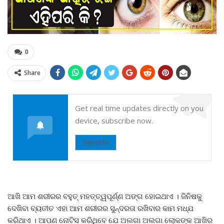
0
Share
Get real time updates directly on you
device, subscribe now.
Subscribe
ଆଖି ଆମ ଶରୀରର ବହୁତ୍ ମହତ୍ତ୍ୱପୂର୍ଣ୍ଣ ଅଙ୍ଗ ହୋଇଥାଏ । ଜିନିଷକୁ
ଦେଖିବା ବ୍ୟତୀତ ଏହା ଆମ ଶରୀରର ସୁନ୍ଦରତା ରଖିବାର କାମ ମଧ୍ଯ
କରିଥାଏ । ଆପଣ ନୋଟିସ କରିଥିବେ ଯେ ଅଲଗା ଅଲଗା ଲୋକଙ୍କ ଆଖିର