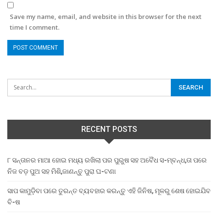
Save my name, email, and website in this browser for the next
time I comment.
RECENT POSTS
୮ ସନ୍ତାନର ମାଆ ହୋଇ ମଧ୍ୟ ରଖିଲା ପର ପୁରୁଷ ସହ ଅବୈଧ ସ-ମ୍ବନ୍ଧ,ତା ପରେ
ନିଜ ବଡ଼ ପୁଅ ସହ ମିଶି,ଜାଣନ୍ତୁ ପୁରା ଘ-ଟଣା
ସାପ କାମୁଡ଼ିବା ପରେ ତୁରନ୍ତ ବ୍ୟବହାର କରନ୍ତୁ ଏହି ଜିନିଷ, ମୂଳରୁ ଶେଷ ହୋଇଯିବ
ବି-ଷ