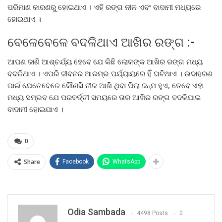
ପରିମାଣ କାରଣରୁ ହୋଇଥାଏ । ଏହି ରଙ୍ଗ ନୀଳ ଏବଂ ବାଦାମୀ ମଧ୍ୟରେ
ହୋଇଥାଏ ।
ବେଳେବେଳେ ବଦଳିଥାଏ ଆଖିର ରଙ୍ଗ :-
ଆପଣ ଜାଣି ଆଶ୍ଚର୍ଯ୍ୟ ହେବେ ଯେ କିଛି ଲୋକଙ୍କ ଆଖିର ରଙ୍ଗ ମଧ୍ୟ
ବଦଳିଥାଏ । ଏପରି ଜୀବନର ଆରମ୍ଭ ପର୍ଯ୍ୟାୟରେ ହିଁ ଘଟିଥାଏ । ଉଦାହରଣ
ପାଇଁ ଯେତେବେଳେ କୌଣସି ନୀଳ ଆଖି ଥିବା ପିଲା ଜନ୍ମ ହୁଏ, ତେବେ ଏହା
ମଧ୍ୟ ସମ୍ଭବ ଯେ ପରବର୍ତ୍ତୀ ସମୟରେ ତାର ଆଖିର ରଙ୍ଗ ବଦଳିଯାଇ
ବାଦାମୀ ହୋଇଯାଏ ।
0
Share
Facebook
WhatsApp
Odia Sambada
4498 Posts
0