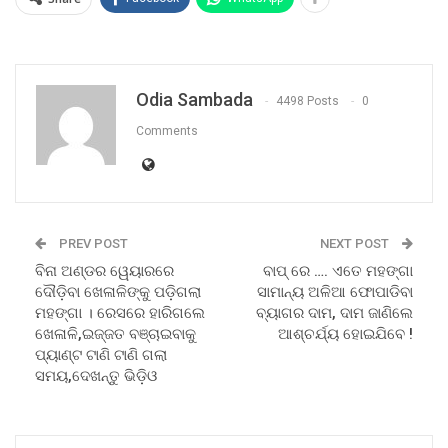
Odia Sambada
4498 Posts
0
Comments
PREV POST
NEXT POST
ବିନା ଅଣ୍ଡର ୱେୟାରରେ
ବାପ୍ ରେ …. ଏତେ ମହଙ୍ଗା
ଦୌଡ଼ିବା ଖେଳାଳିଙ୍କୁ ପଡ଼ିଗଲା
ସାମାନ୍ୟ ଅଳିଆ ଫୋପାଡିବା
ମହଙ୍ଗା । ରେସରେ ହାରିଗଲେ
ବ୍ୟାଗର ଦାମ, ଦାମ ଜାଣିଲେ
ଖେଳାଳି,ଇଜ୍ଜତ ବଞ୍ଚାଇବାକୁ
ଆଶ୍ଚର୍ଯ୍ୟ ହୋଇଯିବେ !
ପ୍ୟାଣ୍ଟ ଟାଣି ଟାଣି ଗଲା
ସମୟ,ଦେଖନ୍ତୁ ଭିଡ଼ିଓ