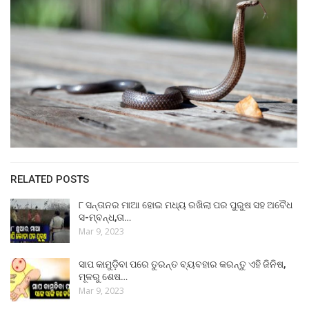
RELATED POSTS
୮ ସନ୍ତାନର ମାଆ ହୋଇ ମଧ୍ୟ ରଖିଲା ପର ପୁରୁଷ ସହ ଅବୈଧ
ସ-ମ୍ବନ୍ଧ,ତା…
Mar 9, 2023
ସାପ କାମୁଡ଼ିବା ପରେ ତୁରନ୍ତ ବ୍ୟବହାର କରନ୍ତୁ ଏହି ଜିନିଷ,
ମୂଳରୁ ଶେଷ…
Mar 9, 2023