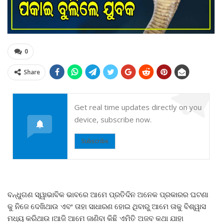
0
Share
Get real time updates directly on you
device, subscribe now.
Subscribe
ବନ୍ଧୁଗଣ ସ୍ୱାଭାବିକ ଭାବରେ ଆମେ ପ୍ରତିଦିନ ଅନେକ ପ୍ରକାରର ଘଟଣା
କୁ ନିଜେ ଦେଖିଥାଉ ଏବଂ ତାହା ସାଧାରଣ ହୋଇ ଥିବାରୁ ଆମେ ତାକୁ ବିଶ୍ୱାସ
ମଧ୍ୟ କରିଥାଉ।ଆଜି ଆମେ ଜାଣିବା କିଛି ଏମିତି ଅଜବ କଥା ଯାହା