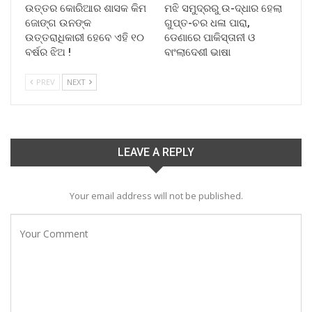
ଉତ୍ତର କୋରିଆର ଶାସକ କିମ
ମଝି ସମୁଦ୍ରରୁ ଉ-ଦ୍ଧାର ହେଲା
ଜୋଙ୍ଗ ଉନଙ୍କ
ଗୁପ୍ତ-ଚର ଧଳା ପାରା,
ଉତ୍ତରାଧିକାରୀ ହେବେ ଏହି ୧୦
ଡେଣାରେ ପାକିସ୍ତାନୀ ଓ
ବର୍ଷର ଝିଅ !
ବାଂଲାଦେଶୀ ଭାଷା
PREV
NEXT
LEAVE A REPLY
Your email address will not be published.