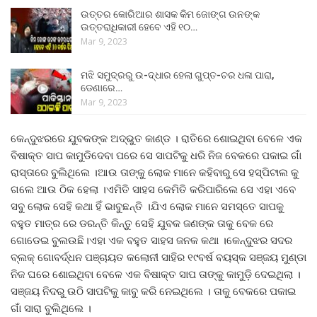
ଉତ୍ତର କୋରିଆର ଶାସକ କିମ ଜୋଙ୍ଗ ଉନଙ୍କ
ଉତ୍ତରାଧିକାରୀ ହେବେ ଏହି ୧୦…
Mar 9, 2023
ମଝି ସମୁଦ୍ରରୁ ଉ-ଦ୍ଧାର ହେଲା ଗୁପ୍ତ-ଚର ଧଳା ପାରା,
ଡେଣାରେ…
Mar 9, 2023
କେନ୍ଦୁଝରରେ ଯୁବକଙ୍କ ଅଦ୍ଭୁତ କାଣ୍ଡ । ରାତିରେ ଶୋଇଥିବା ବେଳେ ଏକ
ବିଷାକ୍ତ ସାପ କାମୁଡିଦେବା ପରେ ସେ ସାପଟିକୁ ଧରି ନିଜ ବେକରେ ପକାଇ ଗାଁ
ରାସ୍ତାରେ ବୁଲିଥିଲେ ।ଆଉ ତାଙ୍କୁ ଲୋକ ମାନେ କହିବାରୁ ସେ ହସ୍ପିଟାଲ କୁ
ଗଲେ ଆଉ ଠିକ ହେଲା ।ଏମିତି ସାହସ କେମିତି କରିପାରିଲେ ସେ ଏହା ଏବେ
ସବୁ ଲୋକ ସେହି କଥା ହିଁ ଭାବୁଛନ୍ତି ।ଯିଏ ଲୋକ ମାନେ ସମସ୍ତେ ସାପକୁ
ବହୁତ ମାତ୍ର ରେ ଡରନ୍ତି କିନ୍ତୁ ସେହି ଯୁବକ ଜଣଙ୍କ ତାକୁ ବେକ ରେ
ଗୋଡେଇ ବୁଲଉଛି।ଏହା ଏକ ବହୁତ ସାହସ ଜନକ କଥା ।କେନ୍ଦୁଝର ସଦର
ବ୍ଲକ୍ ଗୋବର୍ଦ୍ଧନ ପଞ୍ଚାୟତ କଲୋନୀ ସାହିର ୧୯ବର୍ଷ ବୟସ୍କ ସଞ୍ଜୟ ମୁଣ୍ଡା
ନିଜ ଘରେ ଶୋଇଥିବା ବେଳେ ଏକ ବିଷାକ୍ତ ସାପ ତାଙ୍କୁ କାମୁଡ଼ି ଦେଇଥିଲା ।
ସଞ୍ଜୟ ନିଦରୁ ଉଠି ସାପଟିକୁ କାବୁ କରି ନେଇଥିଲେ । ତାକୁ ବେକରେ ପକାଇ
ଗାଁ ସାରା ବୁଲିଥିଲେ ।