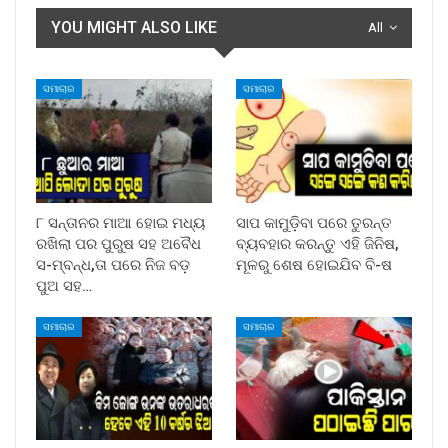
YOU MIGHT ALSO LIKE
All
ସମାଚାର
ସମାଚାର
୮ ସନ୍ତାନର ମାଆ ହୋଇ ମଧ୍ୟ
ସାପ କାମୁଡ଼ିବା ପରେ ତୁରନ୍ତ
ରଖିଲା ପର ପୁରୁଷ ସହ ଅବୈଧ
ବ୍ୟବହାର କରନ୍ତୁ ଏହି ଜିନିଷ,
ସ-ମ୍ବନ୍ଧ,ତା ପରେ ନିଜ ବଡ଼
ମୂଳରୁ ଶେଷ ହୋଇଯିବ ବି-ଷ
ପୁଅ ସହ…
ସମାଚାର
ସମାଚାର