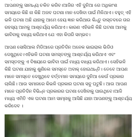
ଆପଣଙ୍କୁ ସାମାନ୍ୟ ଚକିତ କରିବ।ଆଜିର ଏହି ଦୁନିଆ ରେ ଅଧିକାଂଶ
ସମୟରେ କିଛି ନା କିଛି ଅଜବ ଘଟଣା ମାନ ଦେଖିବା ପାଇଁ ମିଳିଥାଏ। ବହୁତ୍ ଏହି
ଭଳି ଘଟଣା ଅଛି ଯାହାକୁ ଆମେ ହେୟ ଜ୍ଞାନ କରିଥାଉ କିନ୍ତୁ ବାସ୍ତବରେ ତାର
ରହସ୍ୟ ଆମକୁ ଆଶ୍ଚର୍ଯ୍ୟ କରିଥାଏ। କାରଣ ଏହିଭଳି କିଛି ଘଟଣା ଆମକୁ
ଭାବିବାକୁ ବାଧ୍ୟ କରିଥାଏ ଯେ ଏହା କିପରି ସମ୍ଭବ।
ଆପଣ ସୋସିଆଲ ମିଡିଆରେ ପ୍ରତିଦିନ ଅନେକ ଭାଇରାଲ ଭିଡିଓ
ଦେଖୁଥିବେ।ଏହିଭଳି ଘଟଣା ସମସ୍ତଙ୍କୁ ଆଶ୍ଚର୍ଯ୍ୟ କରିଥାଏ ଏବଂ
ସମସ୍ତଙ୍କୁ ଏ ବିଷୟରେ ଭାବିବା ପାଇଁ ମଧ୍ୟ ବାଧ୍ୟ କରିଥାଏ। ସେହିଭଳି
କିଛି ଘଟଣା ଯାହାକୁ ଶୁଣିଲେ ସମସ୍ତେ ଅବାକ୍ ହୋଇଥାନ୍ତି। ତେବେ ଆପଣ
ମାନେ ସମସ୍ତେ ଦେଖୁଥିବେ ବର୍ତ୍ତମାନ ସମୟରେ ଦୁନିଆ କେଉଁ ପ୍ରକାର
ଚାଲିଛି। ଆଉ ସମାଜରେ କିଭଳି ପ୍ରକାର ଘଟଣା ସବୁ ଘଟୁଛି। ଆଉ ଆପଣ
ମାନେ ପ୍ରତିଦିନ ବିଭିନ୍ନ ପ୍ରକାରର ଘଟଣା ଦେଖିବାକୁ ପାଉଥିବେ।ଆଜି
ମଧ୍ୟ ଏମିତି ଏକ ଘଟଣା ଆମ ସାମ୍ନାକୁ ଆସିଛି ଯାହା ଆପଣଙ୍କୁ ଆଶ୍ଚର୍ଯ୍ୟ
କରିଦେବ ।