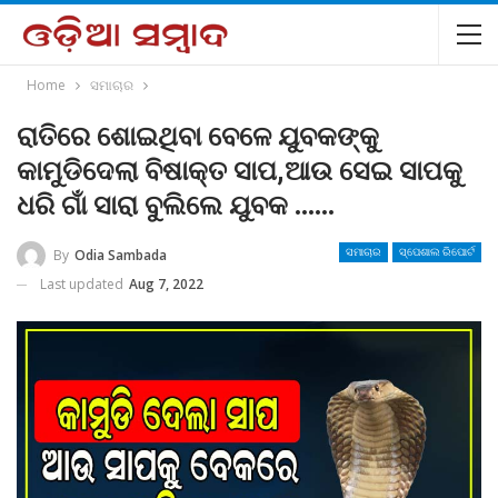
Home
ସମାଚାର
ରାତିରେ ଶୋଇଥିବା ବେଳେ ଯୁବକଙ୍କୁ
କାମୁଡିଦେଲା ବିଷାକ୍ତ ସାପ,ଆଉ ସେଇ ସାପକୁ
ଧରି ଗାଁ ସାରା ବୁଲିଲେ ଯୁବକ ……
By
Odia Sambada
ସମାଚାର
ସ୍ପେଶାଲ ରିପୋର୍ଟ
Last updated
Aug 7, 2022