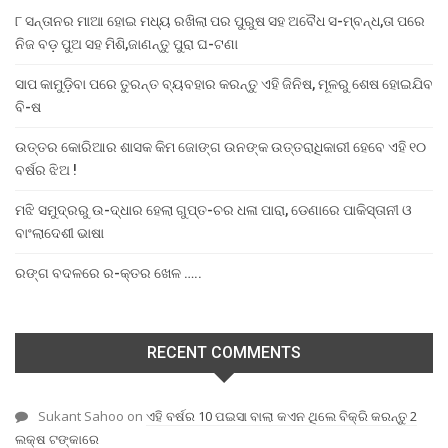
୮ ସନ୍ତାନର ମାଆ ହୋଇ ମଧ୍ୟ ରଖିଲା ପର ପୁରୁଷ ସହ ଅବୈଧ ସ-ମ୍ବନ୍ଧ,ତା ପରେ
ନିଜ ବଡ଼ ପୁଅ ସହ ମିଶି,ଜାଣନ୍ତୁ ପୁରା ଘ-ଟଣା
ସାପ କାମୁଡ଼ିବା ପରେ ତୁରନ୍ତ ବ୍ୟବହାର କରନ୍ତୁ ଏହି ଜିନିଷ, ମୂଳରୁ ଶେଷ ହୋଇଯିବ
ବି-ଷ
ଉତ୍ତର କୋରିଆର ଶାସକ କିମ ଜୋଙ୍ଗ ଉନଙ୍କ ଉତ୍ତରାଧିକାରୀ ହେବେ ଏହି ୧୦
ବର୍ଷର ଝିଅ !
ମଝି ସମୁଦ୍ରରୁ ଉ-ଦ୍ଧାର ହେଲା ଗୁପ୍ତ-ଚର ଧଳା ପାରା, ଡେଣାରେ ପାକିସ୍ତାନୀ ଓ
ବାଂଲାଦେଶୀ ଭାଷା
ରଙ୍ଗ ବଦଳରେ ର-କ୍ତର ଖେଳ …..
RECENT COMMENTS
Sukant Sahoo
on
ଏହି ବର୍ଷର 10 ପଇସା ବାଲା କଏନ ଥିଲେ ବିକ୍ରି କରନ୍ତୁ 2
ଲକ୍ଷ ଟଙ୍କାରେ