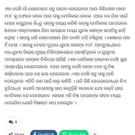
ଏହା ଦେଖି ଗାଁ ଲୋକମାନେ ସବୁ ପାଗଳ ହୋଇଗଲେ ଆଉ କିଛିଲୋକ ମାନେ
୧୦୮ କୁ ଫୋନେ କଲେ ଆଉ ତାକୁ ମେଡିକାଲ ନେଲେ ।ଆଉ ସେ ଯିବା ପାଇଁ
ମୋନା କରୁଥିଲେ କିନ୍ତୁ ତାଙ୍କୁ ବାଧ୍ୟ କରିକି ତାଙ୍କୁ ମେଡିକାଲ ପଠେଇଲେ
lହେଲେ ଡାକ୍ତରଖାନା ଯିବା ସମୟରେ ମଧ୍ୟ ଯୁବକ ଜଣଙ୍କ ସାପଟିକୁ ଛାଡ଼ି
ନଥିଲା । ସାପକୁ ଧରି ଡାକ୍ତରଖାନା ଯିବ ବୋଲି ଅଡ଼ି ବସିଥିଲା । ଶେଷରେ ତାହା
ହିଁ ହେଲା । ସାପକୁ ବେକର ଗୁଡ଼ାଇ ଯୁବକ ଜଣଙ୍କ ୧୦୮ ଆମ୍ବୁଲାନ୍ସରେ
କେନ୍ଦୁଝର ଜିଲ୍ଲା ମୁଖ୍ୟ ଚିକିତ୍ସାଳୟରେ ପହଞ୍ଚିଥିଲେ ଓ ଗୁରୁତର
ଅବସ୍ଥାରେ ତାଙ୍କର ଚିକିତ୍ସା ଚାଲିଛି ।ଏହା ସେଠିକାର ଡାକ୍ତର ଦେଖି ପୁରା
ଆଶ୍ଚର୍ଯ୍ୟ ହୋଈଗଇଲେ ।ଆଉ ତାଙ୍କୁ ଦେଖି ତାଙ୍କ ଦେହ ରୁ ବିଷ
କାଢ଼ିଦେଲେ ଆଉ ସେ ଭଲ ହୋଇଗଲେ ।ଏହା ଦେଖି ସବୁ ତାକୁ ଗାଳି
ଦେଉଥିଲେ ଏମିତି କଣ ପାଇଁ କଲୁ କାହିକି । ଯଦି କିଛି ହେଇଯାଇଥାନ୍ତା କିଏ
ବୁଝିଥାନ୍ତା ।ଯୋଡି ଆପଣଙ୍କୁ ସାପ କାମୁଡ଼ିଛି ତାହେଲେ ଯଥା ଜଲ୍ଦି ଯାଇ
ମେଡିକାଲ ରେ ଦେଖେଇବେ ।କାରଣ ଏହି ବିଷ ଆପଣଙ୍କ ଜୀବନ ମଧ୍ୟ
ନେଇଯିବା ଯୋଡି ବିଷାକ୍ତ ସାପ ହୋଇଥିବ ।
0
Share
Facebook
WhatsApp