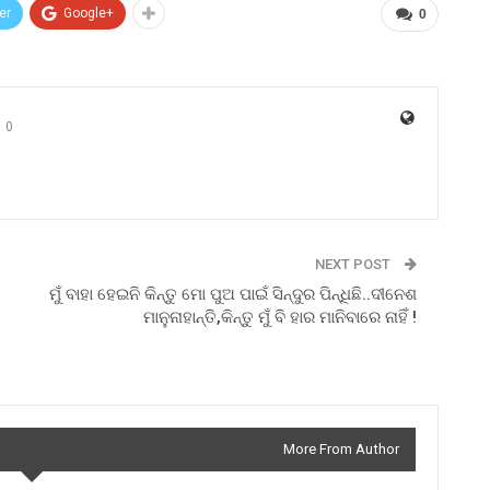
er
Google+
0
0
NEXT POST
ମୁଁ ବାହା ହେଇନି କିନ୍ତୁ ମୋ ପୁଅ ପାଇଁ ସିନ୍ଦୁର ପିନ୍ଧିଛି..ଦୀନେଶ
ମାନୁନାହାନ୍ତି,କିନ୍ତୁ ମୁଁ ବି ହାର ମାନିବାରେ ନାହିଁ !
More From Author