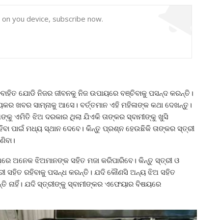
y on you device, subscribe now.
ିବାହିତ ଯୋଡି ନିଜର ଜୀବନକୁ ନିଜ ଉପାୟରେ ବଞ୍ଚିବାକୁ ପସନ୍ଦ କରନ୍ତି।
କର ଖବର ସାମ୍ନାକୁ ଆସେ। ବର୍ତ୍ତମାନ ଏହି ମହିଳାଙ୍କ କଥା ଦେଖନ୍ତୁ।
୍କୁ ଏମିତି ଝିଅ ଦରକାର ଥିଲା ଯିଏକି ତାଙ୍କର ସ୍ବାମୀଙ୍କୁ ଖୁସି
ବା ପାଇଁ ମଧ୍ୟ ସ୍ଥାନ ଦେବେ। କିନ୍ତୁ ପ୍ରଶ୍ନ ହେଉଛିକି ତାଙ୍କର ସ୍ତ୍ରୀ
ଣିବା।
ିରେ ଅନେକ ଝିଅମାନଙ୍କ ସହିତ ମଜା କରିପାରିବେ। କିନ୍ତୁ ସ୍ତ୍ରୀ ଓ
ୀ ସହିତ ରହିବାକୁ ପସନ୍ଧ କରନ୍ତି। ଯଦି କୌଣସି ଅନ୍ୟ ଝିଅ ସହିତ
ି ନାହିଁ। ଯଦି ସ୍ତ୍ରୀଙ୍କୁ ସ୍ବାମୀଙ୍କର ଏଫେୟାର ବିଷୟରେ