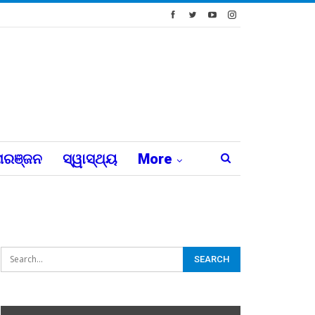
ରଞ୍ଜନ
ସ୍ୱାସ୍ଥ୍ୟ
More