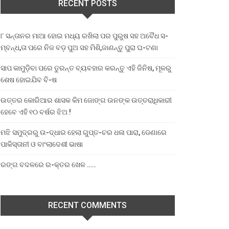
RECENT POSTS
୮ ସନ୍ତାନର ମାଆ ହୋଇ ମଧ୍ୟ ରଖିଲା ପର ପୁରୁଷ ସହ ଅବୈଧ ସ-
ମ୍ବନ୍ଧ,ତା ପରେ ନିଜ ବଡ଼ ପୁଅ ସହ ମିଶି,ଜାଣନ୍ତୁ ପୁରା ଘ-ଟଣା
ସାପ କାମୁଡ଼ିବା ପରେ ତୁରନ୍ତ ବ୍ୟବହାର କରନ୍ତୁ ଏହି ଜିନିଷ, ମୂଳରୁ
ଶେଷ ହୋଇଯିବ ବି-ଷ
ଉତ୍ତର କୋରିଆର ଶାସକ କିମ ଜୋଙ୍ଗ ଉନଙ୍କ ଉତ୍ତରାଧିକାରୀ
ହେବେ ଏହି ୧୦ ବର୍ଷର ଝିଅ !
ମଝି ସମୁଦ୍ରରୁ ଉ-ଦ୍ଧାର ହେଲା ଗୁପ୍ତ-ଚର ଧଳା ପାରା, ଡେଣାରେ
ପାକିସ୍ତାନୀ ଓ ବାଂଲାଦେଶୀ ଭାଷା
ରଙ୍ଗ ବଦଳରେ ର-କ୍ତର ଖେଳ …..
RECENT COMMENTS