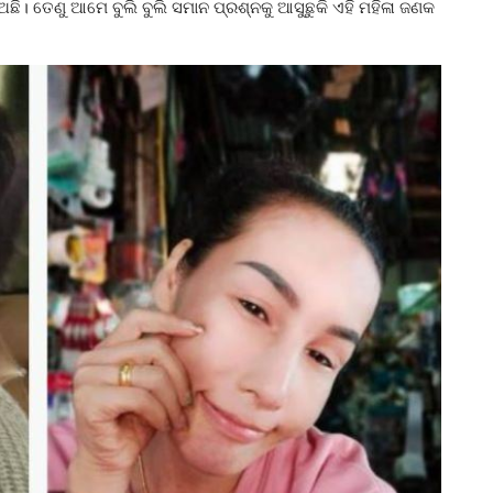
ଅଛି। ତେଣୁ ଆମେ ବୁଲି ବୁଲି ସମାନ ପ୍ରଶ୍ନକୁ ଆସୁଛୁକି ଏହି ମହିଳା ଜଣକ