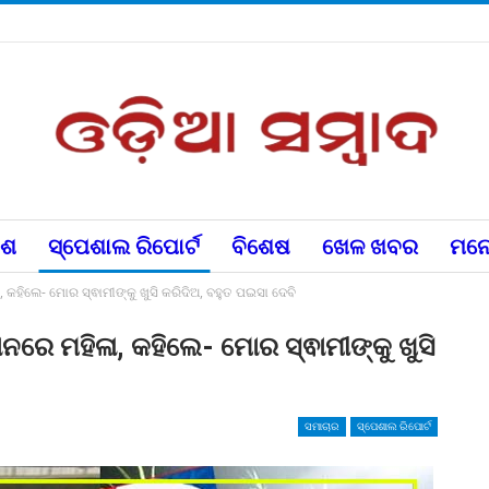
େଶ
ସ୍ପେଶାଲ ରିପୋର୍ଟ
ବିଶେଷ
ଖେଳ ଖବର
ମନୋ
, କହିଲେ- ମୋର ସ୍ଵାମୀଙ୍କୁ ଖୁସି କରିଦିଅ, ବହୁତ ପଇସା ଦେବି
ାନରେ ମହିଳା, କହିଲେ- ମୋର ସ୍ଵାମୀଙ୍କୁ ଖୁସି
ସମାଚାର
ସ୍ପେଶାଲ ରିପୋର୍ଟ