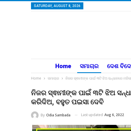
SATURDAY, AUGUST 8, 2026
Home
ସମାଚାର
ଦେଶ ବିଦ
Home
ସମାଚାର
ନିଜର ସ୍ଵାମୀଙ୍କ ପାଇଁ ୩ଟି ଝିଅ ସନ୍ଧାନରେ ମହିଳା
ନିଜର ସ୍ଵାମୀଙ୍କ ପାଇଁ ୩ଟି ଝିଅ ସନ୍ଧ
କରିଦିଅ, ବହୁତ ପଇସା ଦେବି
Last updated
Aug 6, 2022
By
Odia Sambada