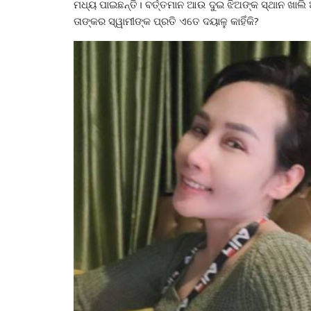
ମଧ୍ୟ ପାଇଛନ୍ତି। ବର୍ତ୍ତମାନ ଆଉ ଦୁଇ ଝିଅଙ୍କ ସ୍ଥାନ ଖାଲି 
ତାଙ୍କର ସ୍ୱାମୀଙ୍କ ପ୍ରତି ଏତେ ଦୟାଳୁ କାହିଁକି?