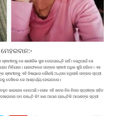
େ ମେହରବାନ:-
ସ୍ଵାମୀଙ୍କୁ ସେ ଶାରୀରିକ ସୁଖ ଦେଇପାରନ୍ତି ନାହିଁ। ସେଥିପାଇଁ ସେ
ହଯୋଗ ମିଳିଯାଉ। ଯାହାଫଳରେ ତାଙ୍କର ସ୍ଵାମୀ ଅଧିକ ଖୁସି ରହିବେ। ଏହ
କ ସ୍ଵାମୀଙ୍କୁ ଏହି ବିଷୟରେ କୌଣସି ଅନ୍ଦାଜ ନଥିଲାକି ତାଙ୍କର ସ୍ତ୍ରୀ
୍ଞାପନକୁ ଦେଖିଲେ ସେ ଆଶ୍ଚର୍ଯ୍ୟ ହୋଇଗଲେ।
େ ବହୁତ ଭାଇରାଲ ହେଉଅଛି। ଲୋକ ଏହି ଖବର ନିଜ ନିଜର ସ୍ତ୍ରୀଙ୍କ ସହିତ
ଦେଖାଇବାର ଦମ ରଖନ୍ତି କି? କଣ ଆପଣ ଚାହାନ୍ତିକି ଆପଣଙ୍କ ସ୍ତ୍ରୀ