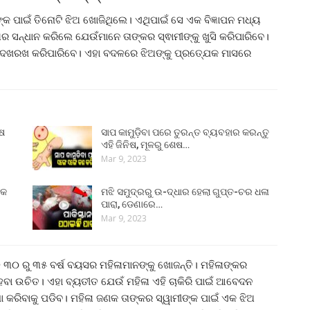
ଙ୍କ ପାଇଁ ତିନୋଟି ଝିଅ ଖୋଜିଥିଲେ। ଏଥିପାଇଁ ସେ ଏକ ବିଜ୍ଞାପନ ମଧ୍ୟ
ିଅର ସନ୍ଧାନ କରିଲେ ଯେଉଁମାନେ ତାଙ୍କର ସ୍ଵାମୀଙ୍କୁ ଖୁସି କରିପାରିବେ।
ଦେଖରଖ କରିପାରିବେ। ଏହା ବଦଳରେ ଝିଅଙ୍କୁ ପ୍ରତ୍ଯେକ ମାସରେ
ୁଷ
ସାପ କାମୁଡ଼ିବା ପରେ ତୁରନ୍ତ ବ୍ୟବହାର କରନ୍ତୁ
ଏହି ଜିନିଷ, ମୂଳରୁ ଶେଷ…
Mar 9, 2023
୍କ
ମଝି ସମୁଦ୍ରରୁ ଉ-ଦ୍ଧାର ହେଲା ଗୁପ୍ତ-ଚର ଧଳା
ପାରା, ଡେଣାରେ…
Mar 9, 2023
ବଳ ୩୦ ରୁ ୩୫ ବର୍ଷ ବୟସର ମହିଳାମାନଙ୍କୁ ଖୋଜନ୍ତି। ମହିଳାଙ୍କର
ହେବା ଉଚିତ। ଏହା ବ୍ୟତୀତ ଯେଉଁ ମହିଳା ଏହି ଚାକିରି ପାଇଁ ଆବେଦନ
 କରିବାକୁ ପଡିବ। ମହିଳା ଜଣକ ତାଙ୍କର ସ୍ୱାମୀଙ୍କ ପାଇଁ ଏକ ଝିଅ