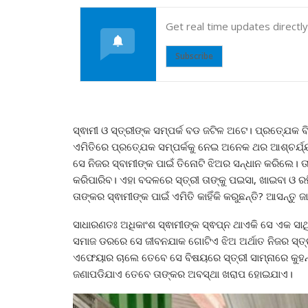
Get real time updates directl
Subscribe
ସ୍ଵାମୀ ଓ ସ୍ତ୍ରୀଙ୍କ ସମ୍ପର୍କ ବଡ ଜଟିଳ ଅଟେ। ପ୍ରତ୍ଯେକ ବ
ଏମିତିରେ ପ୍ରତ୍ଯେକ ସମ୍ପର୍କକୁ ନେଇ ଅନେକ ଥର ଆଶ୍ଚର୍ଯ୍ୟ
ସେ ନିଜର ସ୍ବାମୀଙ୍କ ପାଇଁ ତିନୋଟି ଝିଅର ସନ୍ଧାନ କରିଲେ। ତାଙ
କରିପାରିବ। ଏହା ବଦଳରେ ସ୍ତ୍ରୀ ତାଙ୍କୁ ପଇସା, ଖାଇବା ଓ ରହି
ତାଙ୍କର ସ୍ଵାମୀଙ୍କ ପାଇଁ ଏମିତି କାହିଁକି କରୁଛନ୍ତି? ଆସନ୍ତୁ ଜା
ସାଧାରଣତଃ ଅଧିକାଂଶ ସ୍ଵାମୀଙ୍କ ସ୍ଵପ୍ନ ଥାଏକି ସେ ଏକ ସାଥ
ସମାଜ ଡରରେ ସେ ଜୀବନଯାକ ଗୋଟିଏ ଝିଅ ଅର୍ଥାତ ନିଜର ସ୍ତ୍ର
ଏଫେୟାର ଚାଲେ ତେବେ ସେ ବିଷୟରେ ସ୍ତ୍ରୀ ସାମ୍ନାରେ କୁହନ୍ତ
ଜଣାପଡିଯାଏ ତେବେ ତାଙ୍କର ଅବସ୍ଥା ଖରାପ ହୋଇଯାଏ।