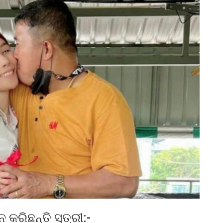
କରିଛନ୍ତି ସ୍ତ୍ରୀ:-