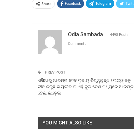
Share
Facebook
Telegram
Twitt
Odia Sambada
4498 Posts
Comments
PREV POST
ଏସିଆରୁ ଆରମ୍ଭ ହେବ ତୃତୀୟ ବିଶ୍ୱଯୁଦ୍ଧ ! ତାଇୱାନକୁ
ଚୀନ କରୁଛି ଭୟଭୀତ ତ ଏହି ଦୁଇ ଦେଶ ମଧ୍ୟରେ ଆରମ୍ଭ
ହେଲା ଲଢ଼େଇ
YOU MIGHT ALSO LIKE