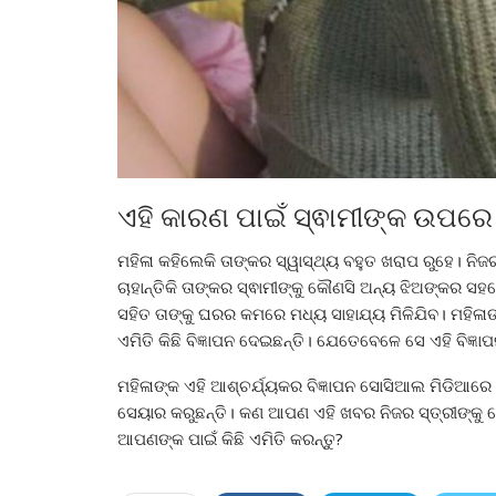
ଏହି କାରଣ ପାଇଁ ସ୍ଵାମୀଙ୍କ ଉପର
ମହିଳା କହିଲେକି ତାଙ୍କର ସ୍ୱାସ୍ଥ୍ୟ ବହୁତ ଖରାପ ରୁହେ। ନିଜର 
ଚାହାନ୍ତିକି ତାଙ୍କର ସ୍ଵାମୀଙ୍କୁ କୌଣସି ଅନ୍ୟ ଝିଅଙ୍କର ସ
ସହିତ ତାଙ୍କୁ ଘରର କମରେ ମଧ୍ୟ ସାହାଯ୍ୟ ମିଳିଯିବ। ମହିଳାଙ୍
ଏମିତି କିଛି ବିଜ୍ଞାପନ ଦେଇଛନ୍ତି। ଯେତେବେଳେ ସେ ଏହି ବିଜ
ମହିଳାଙ୍କ ଏହି ଆଶ୍ଚର୍ଯ୍ୟକର ବିଜ୍ଞାପନ ସୋସିଆଲ ମିଡିଆର
ସେୟାର କରୁଛନ୍ତି। କଣ ଆପଣ ଏହି ଖବର ନିଜର ସ୍ତ୍ରୀଙ୍କୁ 
ଆପଣଙ୍କ ପାଇଁ କିଛି ଏମିତି କରନ୍ତୁ?