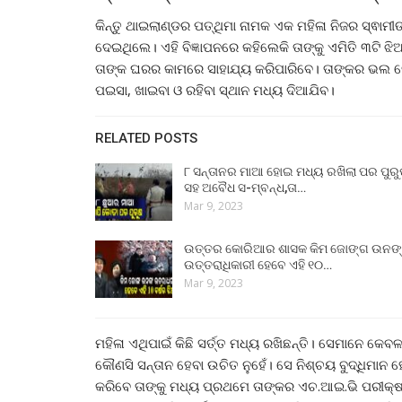
କିନ୍ତୁ ଥାଇଲାଣ୍ଡର ପତ୍ଥିମା ନାମକ ଏକ ମହିଳା ନିଜର ସ୍ଵାମୀ
ଦେଇଥିଲେ। ଏହି ବିଜ୍ଞାପନରେ କହିଲେକି ତାଙ୍କୁ ଏମିତି ୩ଟି ଝ
ତାଙ୍କ ଘରର କାମରେ ସାହାଯ୍ୟ କରିପାରିବେ। ତାଙ୍କର ଭଲ 
ପଇସା, ଖାଇବା ଓ ରହିବା ସ୍ଥାନ ମଧ୍ୟ ଦିଆଯିବ।
RELATED POSTS
୮ ସନ୍ତାନର ମାଆ ହୋଇ ମଧ୍ୟ ରଖିଲା ପର ପୁର
ସହ ଅବୈଧ ସ-ମ୍ବନ୍ଧ,ତା…
Mar 9, 2023
ଉତ୍ତର କୋରିଆର ଶାସକ କିମ ଜୋଙ୍ଗ ଉନଙ
ଉତ୍ତରାଧିକାରୀ ହେବେ ଏହି ୧୦…
Mar 9, 2023
ମହିଳା ଏଥିପାଇଁ କିଛି ସର୍ତ୍ତ ମଧ୍ୟ ରଖିଛନ୍ତି। ସେମାନେ କେ
କୌଣସି ସନ୍ତାନ ହେବା ଉଚିତ ନୁହେଁ। ସେ ନିଶ୍ଚୟ ବୁଦ୍ଧିମାନ 
କରିବେ ତାଙ୍କୁ ମଧ୍ୟ ପ୍ରଥମେ ତାଙ୍କର ଏଚ.ଆଇ.ଭି ପରୀକ୍ଷା