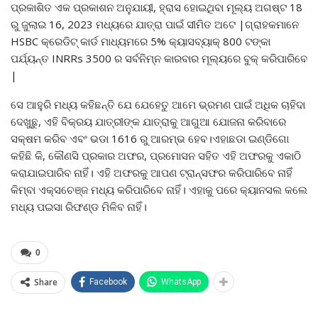
ପ୍ରକାଶିତ ଏକ ପ୍ରକାଶନ ଅନୁଯାୟୀ, ହ୍ରାସ ହୋଇଥିବା ମୂଲ୍ୟ ଅଗଷ୍ଟ 18
ରୁ ଜୁଲାଇ 16, 2023 ମଧ୍ୟରେ ଯାତ୍ରା ପାଇଁ ସୀମିତ ଅଟେ |ଗ୍ରାହକମାନେ
HSBC କ୍ରେଡିଟ୍ କାର୍ଡ ମାଧ୍ୟମରେ 5% କ୍ୟାସବ୍ୟାକ୍ 800 ଟଙ୍କା
ପର୍ଯ୍ୟନ୍ତ INRRs 3500 ର ସର୍ବନିମ୍ନ କାରବାର ମୂଲ୍ୟରେ ବୁକ୍ କରିପାରିବେ
|
ସେ ଆହୁରି ମଧ୍ୟ କହିଛନ୍ତି ଯେ ଯେହେତୁ ଆମେ ଭ୍ରମଣ ପାଇଁ ଅଧିକ ଚାହିଦା
ଦେଖୁଛୁ, ଏହି ବିକ୍ରୟ ଯାତ୍ରୀଙ୍କ ଯାତ୍ରାକୁ ଆଗୁଆ ଯୋଜନା କରିବାରେ
ସକ୍ଷମ କରିବ ଏବଂ ଭଡା 1616 ରୁ ଆରମ୍ଭ ହେବ।ଏହାଛଡା ଇଣ୍ଡିଗୋ
କହିଛି କି, କୌଣସି ପ୍ରକାର ଅଫର, ପ୍ରମୋସନ ସହିତ ଏହି ଅଫରକୁ ଏକାଠି
କରାଯାଇପାରିବ ନାହିଁ। ଏହି ଅଫରକୁ ଆପଣ ଟ୍ରାନ୍ସଫର କରିପାରିବେ ନାହିଁ
କିମ୍ବା ଏକ୍ସଚେଞ୍ଜ ମଧ୍ୟ କରିପାରିବେ ନାହିଁ। ଏହାକୁ ପରେ କ୍ୟାନସଲ କଲେ
ମଧ୍ୟ ପଇସା ରିଫଣ୍ଡ ମିଳିବ ନାହିଁ।
0
Share
Facebook
WhatsApp