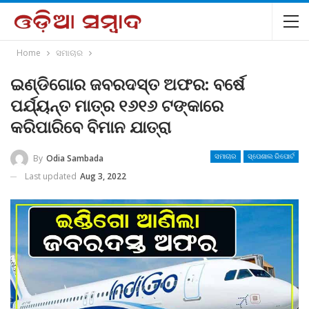
Home
ସମାଚାର
ଇଣ୍ଡିଗୋର ଜବରଦସ୍ତ ଅଫର: ବର୍ଷେ
ପର୍ଯ୍ୟନ୍ତ ମାତ୍ର ୧୬୧୬ ଟଙ୍କାରେ
କରିପାରିବେ ବିମାନ ଯାତ୍ରା
By
Odia Sambada
ସମାଚାର
ସ୍ପେଶାଲ ରିପୋର୍ଟ
Last updated
Aug 3, 2022