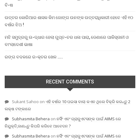
ବି-ଷ
ଉତ୍ତର କୋରିଆର ଶାସକ କିମ ଜୋଙ୍ଗ ଉନଙ୍କ ଉତ୍ତରାଧିକାରୀ ହେବେ ଏହି ୧୦
ବର୍ଷର ଝିଅ !
ମଝି ସମୁଦ୍ରରୁ ଉ-ଦ୍ଧାର ହେଲା ଗୁପ୍ତ-ଚର ଧଳା ପାରା, ଡେଣାରେ ପାକିସ୍ତାନୀ ଓ
ବାଂଲାଦେଶୀ ଭାଷା
ରଙ୍ଗ ବଦଳରେ ର-କ୍ତର ଖେଳ …..
RECENT COMMENTS
Sukant Sahoo
on
ଏହି ବର୍ଷର 10 ପଇସା ବାଲା କଏନ ଥିଲେ ବିକ୍ରି କରନ୍ତୁ 2
ଲକ୍ଷ ଟଙ୍କାରେ
Subhasmita Behera
on
ନର୍ସିଂ ଏବଂ ଗ୍ରାଜୁଏଟସଙ୍କ ପାଇଁ AIIMS ରେ
ନିଯୁକ୍ତି,ଜାଣନ୍ତୁ କିପରି କରିବେ ଆବେଦନ ?
Subhasmita Behera
on
ନର୍ସିଂ ଏବଂ ଗ୍ରାଜୁଏଟସଙ୍କ ପାଇଁ AIIMS ରେ