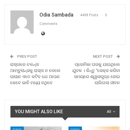
Odia Sambada
4498 Posts
0
Comments
PREV POST
NEXT POST
ରାସ୍ତାରେ ଚଳନ୍ତା
ପ୍ରେମିକା ଘରକୁ ଯାଇଥିଲେ
ଆମ୍ବୁଲାନ୍ସକୁ ରାସ୍ତା ନ ଦେଲେ
ଯୁବକ । କିନ୍ତୁ ‘ସେକ୍ସ କରିବା
ଚାଲାଣ ଏତେ କଟିବ ଯେ ଆପଣ
ସମୟରେ ଶ୍ୱାସରୁଦ୍ଧ ହୋଇ
କେବେ ଭାବି ମଧ୍ୟ ନଥିବେ
ଚାଲିଗଲା ଜୀବନ
YOU MIGHT ALSO LIKE
All
ସମାଚାର
ସମାଚାର