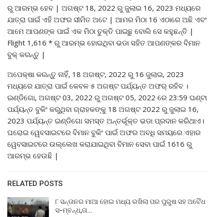
ରୁ ଆରମ୍ଭ ହେବ | ଅଗଷ୍ଟ 18, 2022 ରୁ ଜୁଲାଇ 16, 2023 ମଧ୍ୟରେ
ଯାତ୍ରା ପାଇଁ ଏହି ଅଫର ସୀମିତ ଅଟେ | ଆମର ମିଠା 16 ଏଠାରେ ଅଛି ଏବଂ
ଆମେ ଆପଣଙ୍କ ପାଇଁ ଏକ ମିଠା ଚୁକ୍ତି ପାଇଛୁ ବୋଲି ସେ କହୁଛନ୍ତି |
Flight 1,616 * ରୁ ଆରମ୍ଭ ହୋଇଥିବା ଭଡା ସହିତ ଆପଣଙ୍କର ବିମାନ
ବୁକ୍ କରନ୍ତୁ |
ଅପେକ୍ଷା କରନ୍ତୁ ନାହିଁ, 18 ଅଗଷ୍ଟ, 2022 ରୁ 16 ଜୁଲାଇ, 2023
ମଧ୍ୟରେ ଯାତ୍ରା ପାଇଁ କେବଳ ୫ ଅଗଷ୍ଟ ପର୍ଯ୍ୟନ୍ତ ଅଫର୍ ରହିବ ।
ଇଣ୍ଡିଗୋ, ଅଗଷ୍ଟ 03, 2022 ରୁ ଅଗଷ୍ଟ 05, 2022 ରେ 23:59 ଘଣ୍ଟା
ପର୍ଯ୍ୟନ୍ତ ବୁକିଂ କରୁଥିବା ଗ୍ରାହକଙ୍କୁ 18 ଅଗଷ୍ଟ 2022 ରୁ ଜୁଲାଇ 16,
2023 ପର୍ଯ୍ୟନ୍ତ ଇଣ୍ଡିଗୋ ସମସ୍ତ ଅନ୍ତର୍ଭୂକ୍ତ ଭଡା ପ୍ରଦାନ କରିଥାଏ।
ଘରୋଇ ୱେବସାଇଟରେ ବିମାନ ବୁକିଂ ପାଇଁ ଅଫର ଅବଧି ସମୟରେ ଏହାର
ୱେବସାଇଟରେ ଉଲ୍ଲେଖ କରାଯାଇଥିବା ବିମାନ ସେବା ପାଇଁ 1616 ରୁ
ଆରମ୍ଭ ହେଉଛି |
RELATED POSTS
୮ ସନ୍ତାନର ମାଆ ହୋଇ ମଧ୍ୟ ରଖିଲା ପର ପୁରୁଷ ସହ ଅବୈଧ
ସ-ମ୍ବନ୍ଧ,ତା…