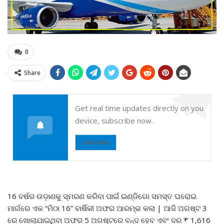
0
Share
Get real time updates directly on you
device, subscribe now.
Subscribe
16 ବର୍ଷର ଉଡ଼ାଣକୁ ସ୍ମରଣ କରିବା ପାଇଁ ଇଣ୍ଡିଗୋ ସମସ୍ତ ଘରୋଇ
ମାର୍ଗରେ ଏକ “ମିଠା 16” ବାର୍ଷିକୀ ଅଫର ଆରମ୍ଭ କଲା | ଆଜି ଅଗଷ୍ଟ 3
ରେ ଖୋଲାଯାଇଥିବା ଅଫର 5 ଅଗଷ୍ଟରେ ବନ୍ଦ ହେବ ଏବଂ ଦର ₹ 1,616