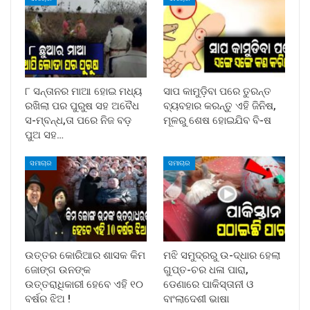
୮ ସନ୍ତାନର ମାଆ ହୋଇ ମଧ୍ୟ
ସାପ କାମୁଡ଼ିବା ପରେ ତୁରନ୍ତ
ରଖିଲା ପର ପୁରୁଷ ସହ ଅବୈଧ
ବ୍ୟବହାର କରନ୍ତୁ ଏହି ଜିନିଷ,
ସ-ମ୍ବନ୍ଧ,ତା ପରେ ନିଜ ବଡ଼
ମୂଳରୁ ଶେଷ ହୋଇଯିବ ବି-ଷ
ପୁଅ ସହ…
ସମାଚାର
ସମାଚାର
ଉତ୍ତର କୋରିଆର ଶାସକ କିମ
ମଝି ସମୁଦ୍ରରୁ ଉ-ଦ୍ଧାର ହେଲା
ଜୋଙ୍ଗ ଉନଙ୍କ
ଗୁପ୍ତ-ଚର ଧଳା ପାରା,
ଉତ୍ତରାଧିକାରୀ ହେବେ ଏହି ୧୦
ଡେଣାରେ ପାକିସ୍ତାନୀ ଓ
ବର୍ଷର ଝିଅ !
ବାଂଲାଦେଶୀ ଭାଷା