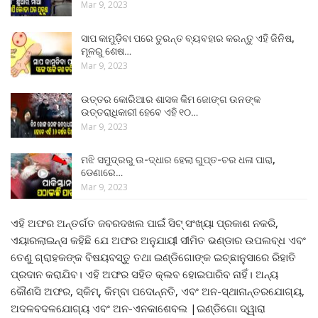
Mar 9, 2023
ସାପ କାମୁଡ଼ିବା ପରେ ତୁରନ୍ତ ବ୍ୟବହାର କରନ୍ତୁ ଏହି ଜିନିଷ,
ମୂଳରୁ ଶେଷ…
Mar 9, 2023
ଉତ୍ତର କୋରିଆର ଶାସକ କିମ ଜୋଙ୍ଗ ଉନଙ୍କ
ଉତ୍ତରାଧିକାରୀ ହେବେ ଏହି ୧୦…
Mar 9, 2023
ମଝି ସମୁଦ୍ରରୁ ଉ-ଦ୍ଧାର ହେଲା ଗୁପ୍ତ-ଚର ଧଳା ପାରା,
ଡେଣାରେ…
Mar 9, 2023
ଏହି ଅଫର ଅନ୍ତର୍ଗତ ଜବରଦଖଲ ପାଇଁ ସିଟ୍ ସଂଖ୍ୟା ପ୍ରକାଶ ନକରି,
ଏୟାରଲାଇନ୍ସ କହିଛି ଯେ ଅଫର ଅନୁଯାୟୀ ସୀମିତ ଭଣ୍ଡାର ଉପଲବ୍ଧ ଏବଂ
ତେଣୁ ଗ୍ରାହକଙ୍କ ବିଷୟବସ୍ତୁ ତଥା ଇଣ୍ଡିଗୋଙ୍କ ଇଚ୍ଛାନୁସାରେ ରିହାତି
ପ୍ରଦାନ କରାଯିବ। ଏହି ଅଫର ସହିତ କ୍ଲବ ହୋଇପାରିବ ନାହିଁ। ଅନ୍ୟ
କୌଣସି ଅଫର, ସ୍କିମ୍, କିମ୍ବା ପଦୋନ୍ନତି, ଏବଂ ଅନ-ସ୍ଥାନାନ୍ତରଯୋଗ୍ୟ,
ଅଦଳବଦଳଯୋଗ୍ୟ ଏବଂ ଅନ-ଏନକାଶେବଲ |ଇଣ୍ଡିଗୋ ଦ୍ୱାରା