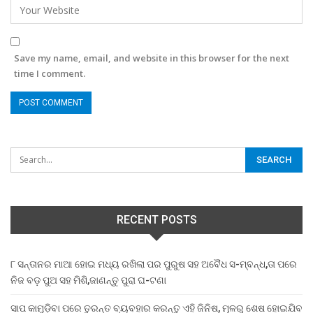
Save my name, email, and website in this browser for the next
time I comment.
RECENT POSTS
୮ ସନ୍ତାନର ମାଆ ହୋଇ ମଧ୍ୟ ରଖିଲା ପର ପୁରୁଷ ସହ ଅବୈଧ ସ-ମ୍ବନ୍ଧ,ତା ପରେ
ନିଜ ବଡ଼ ପୁଅ ସହ ମିଶି,ଜାଣନ୍ତୁ ପୁରା ଘ-ଟଣା
ସାପ କାମୁଡ଼ିବା ପରେ ତୁରନ୍ତ ବ୍ୟବହାର କରନ୍ତୁ ଏହି ଜିନିଷ, ମୂଳରୁ ଶେଷ ହୋଇଯିବ