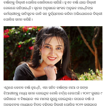
ବର୍ଷାଙ୍କୁ ଦିଲ୍ଲୀ ପୋଲିସ ଖୋଜିବାରେ ଲାଗିଛି। ହୁଏତ ବର୍ଷା ଯାଇ ଦିଲ୍ଲୀ
ଜେଲରେ ରହିପାରନ୍ତି। ସୂଚନା ଅନୁସାରେ ସାଂସଦ ଅନୁଭବ ମହାନ୍ତିଙ୍କ
କର୍ମଚାରୀଙ୍କୁ ଜାତିସୂଚକ ଗାଳି ସହ ଦୁର୍ବ୍ୟବହାର କରିବା ଅଭିଯୋଗରେ ଦିଲ୍ଲୀ
ପୋଲିସ ସମନ କରିଛି।
ଏଥିରେ କେବଳ ବର୍ଷା ନୁହନ୍ତି, ଏହା ସହିତ ବର୍ଷାଙ୍କ ମାଆ ଓ ତାଙ୍କ
ଝିଆରୀଙ୍କୁ ମଧ୍ୟ ସମନ ହୋଇଥିବ ବୋଲି ଚର୍ଚ୍ଚା ହେଉଅଛି। ୨୦୧୯ ଜୁଲାଇ ୯
ତାରିଖରେ ଏ ବିଷୟରେ ଏକ ମାମଲା ରୁଜ୍ଜୁ ହୋଇଥିଲା। ତାପରେ ବର୍ଷା ଓ
ଅନୁଭବଙ୍କ ମଧ୍ୟରେ ବିବାଦ ବଢିବାରୁ ଦିଲ୍ଲୀ ପୋଲିସ ୨୦୨୨ ଜୁଲାଇରେ