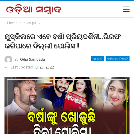
Home
ସମାଚାର
ମୁସ୍କିଲରେ ଏବେ ବର୍ଷା ପ୍ରିୟଦର୍ଶିନୀ..ଗିରଫ
କରିପାରେ ଦିଲ୍ଲୀ ପୋଲିସ !
By
Odia Sambada
ସମାଚାର
ସ୍ପେଶାଲ ରିପୋର୍ଟ
Last updated
Jul 29, 2022