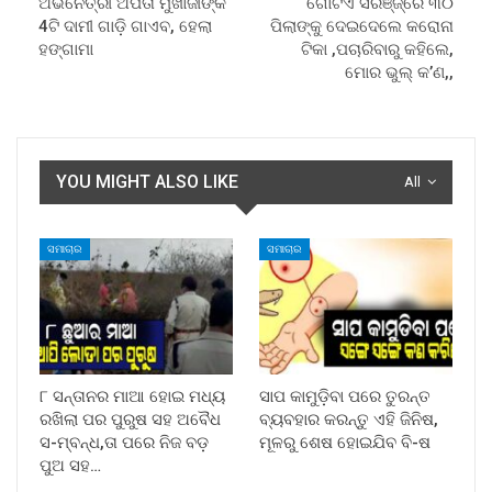
ଅଭିନେତ୍ରୀ ଅର୍ପିତା ମୁଖାର୍ଜୀଙ୍କ
ଗୋଟିଏ ସିରିଞ୍ଜ୍‌ରେ ୩୦
4ଟି ଦାମୀ ଗାଡ଼ି ଗାଏବ, ହେଲା
ପିଲାଙ୍କୁ ଦେଇଦେଲେ କରୋନା
ହଙ୍ଗାମା
ଟିକା ,ପଚାରିବାରୁ କହିଲେ,
ମୋର ଭୁଲ୍‌ କ’ଣ,,
YOU MIGHT ALSO LIKE
All
ସମାଚାର
ସମାଚାର
୮ ସନ୍ତାନର ମାଆ ହୋଇ ମଧ୍ୟ
ସାପ କାମୁଡ଼ିବା ପରେ ତୁରନ୍ତ
ରଖିଲା ପର ପୁରୁଷ ସହ ଅବୈଧ
ବ୍ୟବହାର କରନ୍ତୁ ଏହି ଜିନିଷ,
ସ-ମ୍ବନ୍ଧ,ତା ପରେ ନିଜ ବଡ଼
ମୂଳରୁ ଶେଷ ହୋଇଯିବ ବି-ଷ
ପୁଅ ସହ…