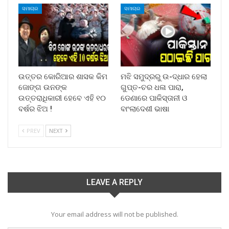
ସମାଚାର
ସମାଚାର
ଉତ୍ତର କୋରିଆର ଶାସକ କିମ
ମଝି ସମୁଦ୍ରରୁ ଉ-ଦ୍ଧାର ହେଲା
ଜୋଙ୍ଗ ଉନଙ୍କ
ଗୁପ୍ତ-ଚର ଧଳା ପାରା,
ଉତ୍ତରାଧିକାରୀ ହେବେ ଏହି ୧୦
ଡେଣାରେ ପାକିସ୍ତାନୀ ଓ
ବର୍ଷର ଝିଅ !
ବାଂଲାଦେଶୀ ଭାଷା
PREV
NEXT
LEAVE A REPLY
Your email address will not be published.