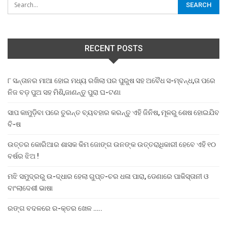
RECENT POSTS
୮ ସନ୍ତାନର ମାଆ ହୋଇ ମଧ୍ୟ ରଖିଲା ପର ପୁରୁଷ ସହ ଅବୈଧ ସ-ମ୍ବନ୍ଧ,ତା ପରେ
ନିଜ ବଡ଼ ପୁଅ ସହ ମିଶି,ଜାଣନ୍ତୁ ପୁରା ଘ-ଟଣା
ସାପ କାମୁଡ଼ିବା ପରେ ତୁରନ୍ତ ବ୍ୟବହାର କରନ୍ତୁ ଏହି ଜିନିଷ, ମୂଳରୁ ଶେଷ ହୋଇଯିବ
ବି-ଷ
ଉତ୍ତର କୋରିଆର ଶାସକ କିମ ଜୋଙ୍ଗ ଉନଙ୍କ ଉତ୍ତରାଧିକାରୀ ହେବେ ଏହି ୧୦
ବର୍ଷର ଝିଅ !
ମଝି ସମୁଦ୍ରରୁ ଉ-ଦ୍ଧାର ହେଲା ଗୁପ୍ତ-ଚର ଧଳା ପାରା, ଡେଣାରେ ପାକିସ୍ତାନୀ ଓ
ବାଂଲାଦେଶୀ ଭାଷା
ରଙ୍ଗ ବଦଳରେ ର-କ୍ତର ଖେଳ …..