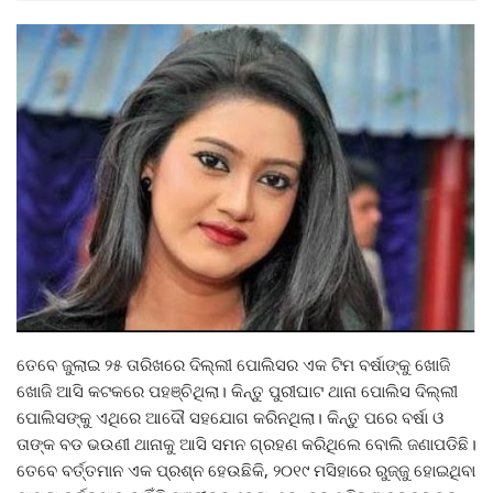
ତେବେ ଜୁଲାଇ ୨୫ ତାରିଖରେ ଦିଲ୍ଲୀ ପୋଲିସର ଏକ ଟିମ ବର୍ଷାଙ୍କୁ ଖୋଜି
ଖୋଜି ଆସି କଟକରେ ପହଞ୍ଚିଥିଲା। କିନ୍ତୁ ପୁରୀଘାଟ ଥାନା ପୋଲିସ ଦିଲ୍ଲୀ
ପୋଲିସଙ୍କୁ ଏଥିରେ ଆଦୌ ସହଯୋଗ କରିନଥିଲା। କିନ୍ତୁ ପରେ ବର୍ଷା ଓ
ତାଙ୍କ ବଡ ଭଉଣୀ ଥାନାକୁ ଆସି ସମନ ଗ୍ରହଣ କରିଥିଲେ ବୋଲି ଜଣାପଡିଛି।
ତେବେ ବର୍ତ୍ତମାନ ଏକ ପ୍ରଶ୍ନ ହେଉଛିକି, ୨୦୧୯ ମସିହାରେ ରୁଜ୍ଜୁ ହୋଇଥିବା