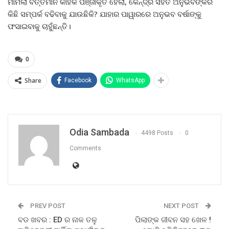
ମାମଲା ବର୍ତ୍ତମାନ କାହିଁକି ପଞ୍ଜୀକୃତ ହେଲା, କେନ୍ଦ୍ର ସହିତ ଅନୁଭବଙ୍କର
କିଛି ସମ୍ପର୍କ ବଢିବାକୁ ଯାଉଛିକି? ଯାହାର ପାୱାରରେ ଅନୁଭବ ବର୍ଷାଙ୍କୁ
ଫସାଇବାକୁ ଚାହୁଁଛନ୍ତି।
0
Share
Facebook
WhatsApp
Odia Sambada
4498 Posts
0
Comments
PREV POST
NEXT POST
ବଡ ଖବର : ED ର ନାକ ତଳୁ
ପିଲାଙ୍କ ଜୀବନ ସହ ଖେଳ !