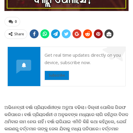
0
Share
Get real time updates directly on you
device, subscribe now.
Subscribe
ଅଭିନେତ୍ରୀ ବର୍ଷା ପ୍ରିୟଦର୍ଶନୀଙ୍କ ଅଡୁଆ ବଢିଲା। ଦିଲ୍ଲୀ ପୋଲିସ ଗିରଫ
କରିପାରେ। ବର୍ଷା ପ୍ରିୟଦର୍ଶନୀ ଓ ଅନୁଭବଙ୍କ ମଧ୍ୟରେ ଲାଗି ରହିଥିବା ବିବାଦ
ଥମିବାର ନାମ ନେଉ ନାହିଁ। ବର୍ଷା ରାଗିଯାଇ ଏମିତି କିଛି କଥା କହିଥିଲେ, ଯେଉଁ
କାରଣରୁ ବର୍ତ୍ତମାନ ତାଙ୍କୁ ଜେଲ ଯିବାକୁ ମଧ୍ୟ ପଡିପାରେ। ବର୍ତ୍ତମାନ