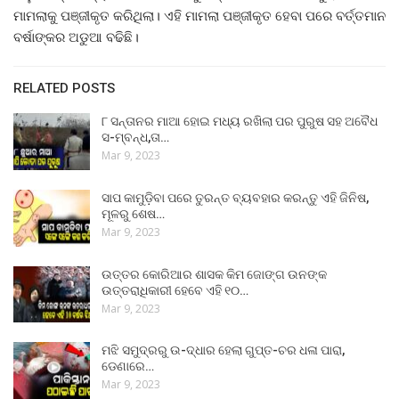
ମାମଲାକୁ ପଞ୍ଜୀକୃତ କରିଥିଲା। ଏହି ମାମଲା ପଞ୍ଜୀକୃତ ହେବା ପରେ ବର୍ତ୍ତମାନ
ବର୍ଷାଙ୍କର ଅଡୁଆ ବଢିଛି।
RELATED POSTS
୮ ସନ୍ତାନର ମାଆ ହୋଇ ମଧ୍ୟ ରଖିଲା ପର ପୁରୁଷ ସହ ଅବୈଧ
ସ-ମ୍ବନ୍ଧ,ତା…
Mar 9, 2023
ସାପ କାମୁଡ଼ିବା ପରେ ତୁରନ୍ତ ବ୍ୟବହାର କରନ୍ତୁ ଏହି ଜିନିଷ,
ମୂଳରୁ ଶେଷ…
Mar 9, 2023
ଉତ୍ତର କୋରିଆର ଶାସକ କିମ ଜୋଙ୍ଗ ଉନଙ୍କ
ଉତ୍ତରାଧିକାରୀ ହେବେ ଏହି ୧୦…
Mar 9, 2023
ମଝି ସମୁଦ୍ରରୁ ଉ-ଦ୍ଧାର ହେଲା ଗୁପ୍ତ-ଚର ଧଳା ପାରା,
ଡେଣାରେ…
Mar 9, 2023