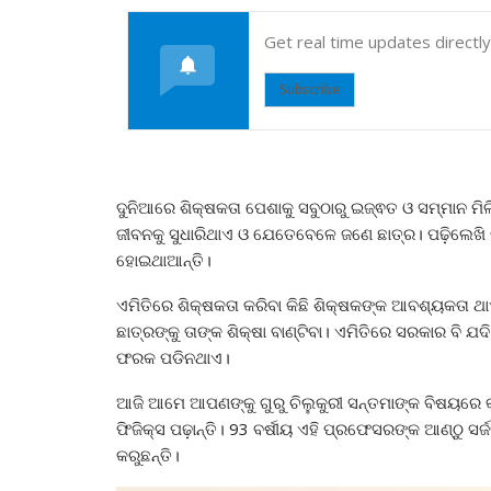
Get real time updates directl
Subscribe
ଦୁନିଆରେ ଶିକ୍ଷକତା ପେଶାକୁ ସବୁଠାରୁ ଇଜ୍ଵତ ଓ ସମ୍ମାନ ମିଳି
ଜୀବନକୁ ସୁଧାରିଥାଏ ଓ ଯେତେବେଳେ ଜଣେ ଛାତ୍ର। ପଢ଼ିଲେଖି ଜୀ
ହୋଇଥାଆନ୍ତି।
ଏମିତିରେ ଶିକ୍ଷକତା କରିବା କିଛି ଶିକ୍ଷକଙ୍କ ଆବଶ୍ୟକତା ଥାଏ
ଛାତ୍ରଙ୍କୁ ତାଙ୍କ ଶିକ୍ଷା ବାଣ୍ଟିବା। ଏମିତିରେ ସରକାର ବି ଯଦ
ଫରକ ପଡିନଥାଏ।
ଆଜି ଆମେ ଆପଣଙ୍କୁ ଗୁରୁ ଚିଲୁକୁରୀ ସନ୍ତମାଙ୍କ ବିଷୟରେ କହ
ଫିଜିକ୍ସ ପଢ଼ାନ୍ତି। 93 ବର୍ଷୀୟ ଏହି ପ୍ରଫେସରଙ୍କ ଆଣ୍ଠୁ ସର
କରୁଛନ୍ତି।