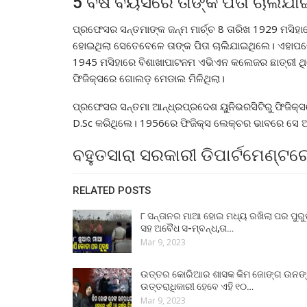
5 ବର୍ଷ ବୟସରେ ତାଙ୍କ ପିତା ଚାଲିଯା
ପ୍ରଫେସର ସନ୍ତମାଙ୍କ ଜନ୍ମ ମାର୍ଚ୍ଚ 8 ତାରିଖ 1929 ମସି
ହୋଇଥିଲା ସେତେବେଳେ ତାଙ୍କ ପିତା ଚାଲିଯାଇଥିଲେ। ଏହାପର
1945 ମସିହାରେ ବିଶାଖାପାଟନମ ଏଭିଏନ କଲେଜର ଛାତ୍ରୀ ଥିଲ
ଫିଜିକ୍ସରେ ଗୋଲଡ଼ ମେଡାଲ ମିଳିଥିଲା।
ପ୍ରଫେସର ସନ୍ତମା ଆନ୍ଧ୍ରପ୍ରଦେଶ ୟୁନିଭରସିଟିରୁ ଫିଜିକ
D.Sc କରିଥିଲେ। 1956ରେ ଫିଜିକ୍ସ ଲେକ୍ଚର ଭାବରେ ସେ 
ବହୁତସାରା ସରକାରୀ ଡିପାର୍ଟମେଣ୍ଟରେ
RELATED POSTS
୮ ସନ୍ତାନର ମାଆ ହୋଇ ମଧ୍ୟ ରଖିଲା ପର ପୁର
ସହ ଅବୈଧ ସ-ମ୍ବନ୍ଧ,ତା…
Mar 9, 2023
ଉତ୍ତର କୋରିଆର ଶାସକ କିମ ଜୋଙ୍ଗ ଉନଙ
ଉତ୍ତରାଧିକାରୀ ହେବେ ଏହି ୧୦…
Mar 9, 2023