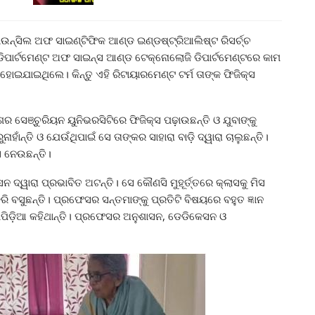
ଉନ୍ସିଲ ଅଫ ସାଇଣ୍ଟିଫିକ ଆଣ୍ଡ ଇଣ୍ଡଷ୍ଟ୍ରିଆଲିଷ୍ଟ ରିସର୍ଚ୍ଚ
 ଡିପାର୍ଟମେଣ୍ଟ ଅଫ ସାଇନ୍ସ ଆଣ୍ଡ ଟେକ୍ନୋଲୋଜି ଡିପାର୍ଟମେଣ୍ଟରେ କାମ
ହୋଇଯାଇଥିଲେ। କିନ୍ତୁ ଏହି ରିଟାୟାରମେଣ୍ଟ ଟର୍ମ ତାଙ୍କ ଫିଜିକ୍ସ
ର ସେଞ୍ଚୁରିୟନ ୟୁନିଭରସିଟିରେ ଫିଜିକ୍ସ ପଢ଼ାଉଛନ୍ତି ଓ ଯୁବାଙ୍କୁ
ହାଁନ୍ତି ଓ ଯେଉଁଥିପାଇଁ ସେ ତାଙ୍କର ସାହାରା ବାଡ଼ି ଦ୍ୱାରା ଚାଲୁଛନ୍ତି।
ସ ନେଉଛନ୍ତି।
ଦ୍ୱାରା ପ୍ରଭାବିତ ଅଟନ୍ତି। ସେ କୌଣସି ମୁହୂର୍ତ୍ତରେ କ୍ଲାସକୁ ମିସ
ା କରି ବସୁଛନ୍ତି। ପ୍ରଫେସର ସନ୍ତମାଙ୍କୁ ପ୍ରତିଟି ବିଷୟରେ ବହୁତ ଜ୍ଞାନ
୍ଲୋପିଡ଼ିଆ କହିଥାନ୍ତି। ପ୍ରଫେସର ଅନୁଶାସନ, ଡେଡିକେସନ ଓ