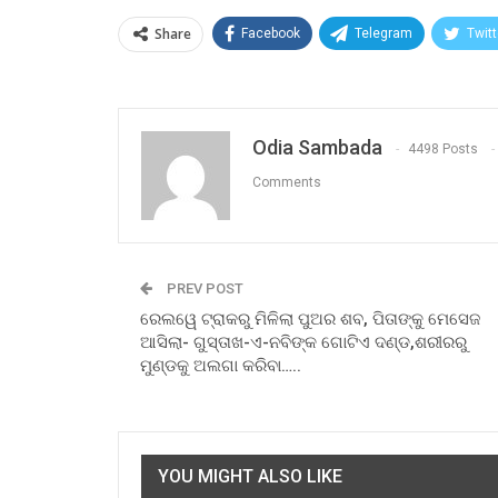
Share
Facebook
Telegram
Twitt
Odia Sambada
4498 Posts
Comments
PREV POST
ରେଲୱେ ଟ୍ରାକରୁ ମିଳିଲା ପୁଅର ଶବ, ପିତାଙ୍କୁ ମେସେଜ
ଆସିଲା- ଗୁସ୍ତାଖ-ଏ-ନବିଙ୍କ ଗୋଟିଏ ଦଣ୍ଡ,ଶରୀରରୁ
ମୁଣ୍ଡକୁ ଅଲଗା କରିବା…..
YOU MIGHT ALSO LIKE