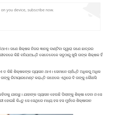
y on you device, subscribe now.
ଥାଏ। ଜଣେ ଶିକ୍ଷକ ନିଜର ଜ୍ଞାନକୁ ବାଣ୍ଟିବା ଦ୍ୱାରା ଜଣେ ଛାତ୍ରର
ବନରେ କିଛି ବନିଯାଆନ୍ତି ସେତେବେଳେ ସବୁଠାରୁ ଖୁସି ତାଙ୍କ ଶିକ୍ଷକ ହିଁ
 ତ କିଛି ଶିକ୍ଷକଙ୍କ ପ୍ୟାସନ ଥାଏ। ସେମାନେ ଚାହାଁନ୍ତି ଅଧିକରୁ ଅଧିକ
ି ତାଙ୍କୁ ରିଟାୟାରମେଣ୍ଟ କରାନ୍ତି ତାହେଲେ ଏଥିରେ ବି ତାଙ୍କୁ କୌଣସି
ିବାକୁ ଯାଉଛୁ। ଯାହାଙ୍କ ପ୍ୟାସନ ହେଉଛି ପିଲାଙ୍କୁ ଶିକ୍ଷା ଦେବା ଓ ସେ
୍ଜରୀ ହୋଇଛି କିନ୍ତୁ ସେ ସେଥିରେ ମଧ୍ୟ ହସ ହସ ମୁହଁରେ ଶିକ୍ଷାଦାନ