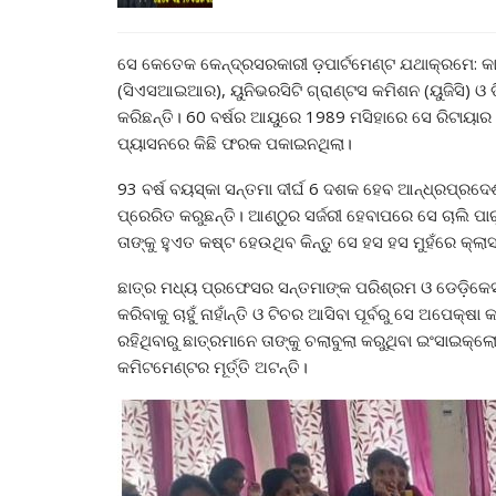
ସେ କେତେକ କେନ୍ଦ୍ରସରକାରୀ ଡ଼ପାର୍ଟମେଣ୍ଟ ଯଥାକ୍ରମେ: କା
(ସିଏସଆଇଆର), ୟୁନିଭରସିଟି ଗ୍ରାଣ୍ଟସ କମିଶନ (ୟୁଜିସି) ଓ
କରିଛନ୍ତି। 60 ବର୍ଷର ଆୟୁରେ 1989 ମସିହାରେ ସେ ରିଟାୟାର 
ପ୍ୟାସନରେ କିଛି ଫରକ ପକାଇନଥିଲା।
93 ବର୍ଷ ବୟସ୍କା ସନ୍ତମା ଦୀର୍ଘ 6 ଦଶକ ହେବ ଆନ୍ଧ୍ରପ୍ରଦେଶ
ପ୍ରେରିତ କରୁଛନ୍ତି। ଆଣ୍ଠୁର ସର୍ଜରୀ ହେବାପରେ ସେ ଚାଲି ପାରୁନା
ତାଙ୍କୁ ହୁଏତ କଷ୍ଟ ହେଉଥିବ କିନ୍ତୁ ସେ ହସ ହସ ମୁହଁରେ କ୍ଲା
ଛାତ୍ର ମଧ୍ୟ ପ୍ରଫେସର ସନ୍ତମାଙ୍କ ପରିଶ୍ରମ ଓ ଡେଡ଼ିକେସନ 
କରିବାକୁ ଚାହୁଁ ନାହାଁନ୍ତି ଓ ଟିଚର ଆସିବା ପୂର୍ବରୁ ସେ ଅପେକ୍ଷ
ରହିଥିବାରୁ ଛାତ୍ରମାନେ ତାଙ୍କୁ ଚଲାବୁଲା କରୁଥିବା ଇଂସାଇକ
କମିଟମେଣ୍ଟର ମୂର୍ତ୍ତି ଅଟନ୍ତି।