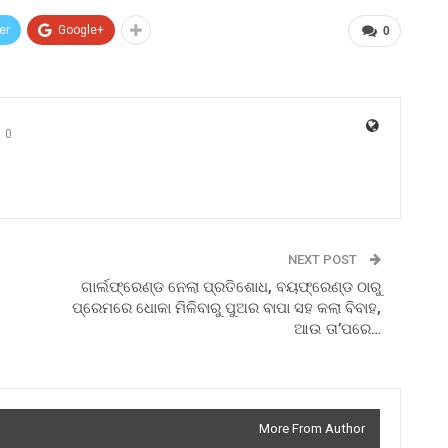
er
Google+
0
0
NEXT POST
ଗାର୍ଲଫ୍ରେଣ୍ଡ ନେଲା ପ୍ରତିଶୋଧ, ବୟଫ୍ରେଣ୍ଡ ଠାରୁ
ପ୍ରେମରେ ଧୋକା ମିଳିବାରୁ ପୁଅର ବାପା ସହ କଲା ବିବାହ,
ଆଉ ତା’ପରେ…
More From Author