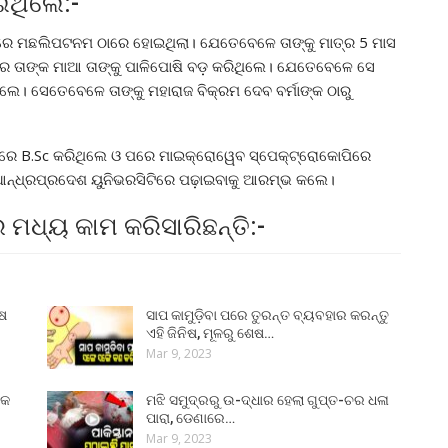
ଇଥିଲେ:-
ହାରେ ମଛଲିପଟନମ ଠାରେ ହୋଇଥିଲା। ଯେତେବେଳେ ତାଙ୍କୁ ମାତ୍ର 5 ମାସ
େ ତାଙ୍କ ମାଆ ତାଙ୍କୁ ପାଳିପୋଷି ବଡ଼ କରିଥିଲେ। ଯେତେବେଳେ ସେ
େ। ସେତେବେଳେ ତାଙ୍କୁ ମହାରାଜ ବିକ୍ରମ ଦେବ ବର୍ମାଙ୍କ ଠାରୁ
୍ସରେ B.Sc କରିଥିଲେ ଓ ପରେ ମାଇକ୍ରୋୱେବ ସ୍ପେକ୍ଟ୍ରୋକୋପିରେ
ଆନ୍ଧ୍ରପ୍ରଦେଶ ୟୁନିଭରସିଟିରେ ପଢ଼ାଇବାକୁ ଆରମ୍ଭ କଲେ।
 ମଧ୍ୟ କାମ କରିସାରିଛନ୍ତି:-
ୁଷ
ସାପ କାମୁଡ଼ିବା ପରେ ତୁରନ୍ତ ବ୍ୟବହାର କରନ୍ତୁ
ଏହି ଜିନିଷ, ମୂଳରୁ ଶେଷ…
Mar 9, 2023
୍କ
ମଝି ସମୁଦ୍ରରୁ ଉ-ଦ୍ଧାର ହେଲା ଗୁପ୍ତ-ଚର ଧଳା
ପାରା, ଡେଣାରେ…
Mar 9, 2023