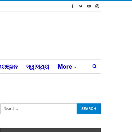
ରଞ୍ଜନ
ସ୍ୱାସ୍ଥ୍ୟ
More