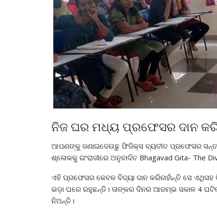
ନିଜ ଘର ମଧ୍ୟ ପ୍ରଫେସର ଦାନ କରିସ
ଆପଣଙ୍କୁ ଜଣାଇଦେଉଛୁ ଫିଜିକ୍ସ ବ୍ୟତୀତ ପ୍ରଫେସର ସନ୍ତମା
ଶ୍ଳୋକକୁ ଇଂରାଜୀରେ ଅନୁବାଦିତ Bhagavad Gita- The Divi
ଏହି ପ୍ରଫେସର କେବଳ ବିଦ୍ୟା ଦାନ କରିନାହାଁନ୍ତି ସେ ଏଥିସହ
ଭଡ଼ା ଘରେ ରହୁଛନ୍ତି। ତାଙ୍କର ଦିନର ଆରମ୍ଭ ସକାଳ 4 ଘଟ
ନିଅନ୍ତି।