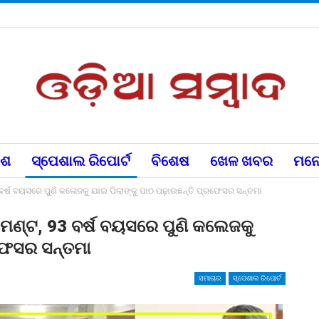
େଶ
ସ୍ପେଶାଲ ରିପୋର୍ଟ
ବିଶେଷ
ଖେଳ ଖବର
ମନୋ
ବର୍ଷ ବୟସରେ ପୁଣି କଲେଜକୁ ଯାଇ ପିଲାଙ୍କୁ ପାଠ ପଢ଼ାଉଛନ୍ତି ପ୍ରଫେସର ସନ୍ତମା
େଣ୍ଟ, 93 ବର୍ଷ ବୟସରେ ପୁଣି କଲେଜକୁ
ରଫେସର ସନ୍ତମା
ସମାଚାର
ସ୍ପେଶାଲ ରିପୋର୍ଟ