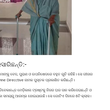
ାରିଛନ୍ତି:-
ଙ୍କୁ ବେଦ, ପୁରାଣ ଓ ଉପନିଷେଦରେ ବହୁତ ରୁଚି ରହିଛି। ସେ ଗୀତାର
ne Direcctive ନାମକ ପୁସ୍ତକ ପ୍ରକାଶିତ କରିଛନ୍ତି।
 ବିବେକାନନ୍ଦ ମେଡ଼ିକାଲ ଟ୍ରଷ୍ଟକୁ ନିଜର ଘର ଦାନ କରିଦେଇଛନ୍ତି ଓ
ିକା ସମୟରୁ ଆରମ୍ଭ ହୋଇଯାଉଛି। ସେ ଗୋଟିଏ ଦିନରେ 6ଟି କ୍ଲାସ।