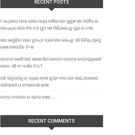
RECENT POSTS
୮ ସନ୍ତାନର ମାଆ ହୋଇ ମଧ୍ୟ ରଖିଲା ପର ପୁରୁଷ ସହ ଅବୈଧ ସ-
ମ୍ବନ୍ଧ,ତା ପରେ ନିଜ ବଡ଼ ପୁଅ ସହ ମିଶି,ଜାଣନ୍ତୁ ପୁରା ଘ-ଟଣା
ସାପ କାମୁଡ଼ିବା ପରେ ତୁରନ୍ତ ବ୍ୟବହାର କରନ୍ତୁ ଏହି ଜିନିଷ, ମୂଳରୁ
ଶେଷ ହୋଇଯିବ ବି-ଷ
ଉତ୍ତର କୋରିଆର ଶାସକ କିମ ଜୋଙ୍ଗ ଉନଙ୍କ ଉତ୍ତରାଧିକାରୀ
ହେବେ ଏହି ୧୦ ବର୍ଷର ଝିଅ !
ମଝି ସମୁଦ୍ରରୁ ଉ-ଦ୍ଧାର ହେଲା ଗୁପ୍ତ-ଚର ଧଳା ପାରା, ଡେଣାରେ
ପାକିସ୍ତାନୀ ଓ ବାଂଲାଦେଶୀ ଭାଷା
ରଙ୍ଗ ବଦଳରେ ର-କ୍ତର ଖେଳ …..
RECENT COMMENTS