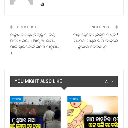
PREV POST
NEXT POST
ବାବୁଶାନ ମହାନ୍ତିଙ୍କୁ ଘାରିଲା
ବାହା ହେବେ ପ୍ରକୃତି ମିଶ୍ର !
ଗିରଫ ଭୟ । ଆଗୁଆ ଜାମିନ୍
ମନ୍ମଥ ମିଶ୍ର ଭଲ ଭାବରେ
ପାଇଁ ହାଇକୋର୍ଟ ଗଲେ ବାବୁଶାନ୍
ବୁଝେଇ ଦେଇଛନ୍ତି………..
।
YOU MIGHT ALSO LIKE
All
ସମାଚାର
ସମାଚାର