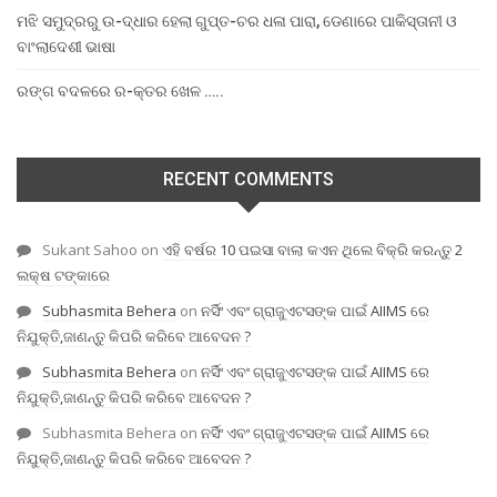
ମଝି ସମୁଦ୍ରରୁ ଉ-ଦ୍ଧାର ହେଲା ଗୁପ୍ତ-ଚର ଧଳା ପାରା, ଡେଣାରେ ପାକିସ୍ତାନୀ ଓ
ବାଂଲାଦେଶୀ ଭାଷା
ରଙ୍ଗ ବଦଳରେ ର-କ୍ତର ଖେଳ …..
RECENT COMMENTS
Sukant Sahoo
on
ଏହି ବର୍ଷର 10 ପଇସା ବାଲା କଏନ ଥିଲେ ବିକ୍ରି କରନ୍ତୁ 2
ଲକ୍ଷ ଟଙ୍କାରେ
Subhasmita Behera
on
ନର୍ସିଂ ଏବଂ ଗ୍ରାଜୁଏଟସଙ୍କ ପାଇଁ AIIMS ରେ
ନିଯୁକ୍ତି,ଜାଣନ୍ତୁ କିପରି କରିବେ ଆବେଦନ ?
Subhasmita Behera
on
ନର୍ସିଂ ଏବଂ ଗ୍ରାଜୁଏଟସଙ୍କ ପାଇଁ AIIMS ରେ
ନିଯୁକ୍ତି,ଜାଣନ୍ତୁ କିପରି କରିବେ ଆବେଦନ ?
Subhasmita Behera
on
ନର୍ସିଂ ଏବଂ ଗ୍ରାଜୁଏଟସଙ୍କ ପାଇଁ AIIMS ରେ
ନିଯୁକ୍ତି,ଜାଣନ୍ତୁ କିପରି କରିବେ ଆବେଦନ ?