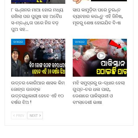
୮ ସନ୍ତାନର ମାଆ ହୋଇ ମଧ୍ୟ
ସାପ କାମୁଡ଼ିବା ପରେ ତୁରନ୍ତ
ରଖିଲା ପର ପୁରୁଷ ସହ ଅବୈଧ
ବ୍ୟବହାର କରନ୍ତୁ ଏହି ଜିନିଷ,
ସ-ମ୍ବନ୍ଧ,ତା ପରେ ନିଜ ବଡ଼
ମୂଳରୁ ଶେଷ ହୋଇଯିବ ବି-ଷ
ପୁଅ ସହ…
ସମାଚାର
ସମାଚାର
ଉତ୍ତର କୋରିଆର ଶାସକ କିମ
ମଝି ସମୁଦ୍ରରୁ ଉ-ଦ୍ଧାର ହେଲା
ଜୋଙ୍ଗ ଉନଙ୍କ
ଗୁପ୍ତ-ଚର ଧଳା ପାରା,
ଉତ୍ତରାଧିକାରୀ ହେବେ ଏହି ୧୦
ଡେଣାରେ ପାକିସ୍ତାନୀ ଓ
ବର୍ଷର ଝିଅ !
ବାଂଲାଦେଶୀ ଭାଷା
PREV
NEXT