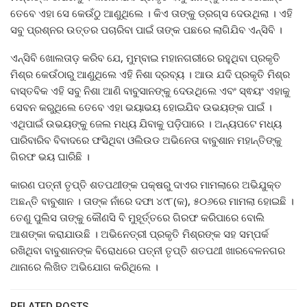
ତେବେ ଏହା ସେ କେଉଁଠୁ ଆଣୁଥିଲେ । କିଏ ତାଙ୍କୁ ଡ୍ରଗ୍ସ ଦେଉଥିଲା । ଏହି
ସବୁ ପ୍ରଶ୍ନର ଉତ୍ତର ପଚାରିବା ପାଇଁ ତାଙ୍କ ପଛରେ ଲାଗିଯିବ ଏନ୍ସିବି ।
ଏନ୍ସିବି ଖୋଲତାଡ଼ କରିବ ଯେ, ମୁମ୍ବାଇ ମହାନଗରୀରେ ରହୁଥିବା ପ୍ରକୃତି
ମିଶ୍ର କେଉଁଠାରୁ ଆଣୁଥିଲେ ଏହି ନିଶା ଦ୍ରବ୍ୟ । ଆଉ ଯଦି ପ୍ରକୃତି ମିଶ୍ର
ବାସ୍ତବିକ ଏହି ସବୁ ନିଶା ଆଣି ବାବୁସାନଙ୍କୁ ଦେଉଥିଲେ ଏବଂ ସ୍ଵୟଂ ଏହାକୁ
ସେବନ କରୁଥିଲେ ତେବେ ଏହା ଭୟାଭୟ ହୋଇଯିବ ଉଭୟଙ୍କ ପାଇଁ ।
ଏଥିପାଇଁ ଉଭୟଙ୍କୁ ଜେଲ ମଧ୍ୟ ଯିବାକୁ ପଡ଼ିପାରେ । ଅନ୍ୟପଟେ ମଧ୍ୟ
ପାରିବାରିବ ବିବାଦରେ ଫସିଥିବା ଓଲିଉଡ ଅଭିନେତା ବାବୁଶାନ ମହାନ୍ତିଙ୍କୁ
ଗିରଫ ଭୟ ଘାରିଛି ।
କାରଣ ପତ୍ନୀ ତୃପ୍ତି ଶତପଥୀଙ୍କ ପକ୍ଷରୁ ଦାଏର ମାମଲାରେ ଅଭିଯୁକ୍ତ
ଅଛନ୍ତି ବାବୁଶାନ । ତାଙ୍କ ନାଁରେ ଦଫା ୪୯୮(କ), ୫୦୬ରେ ମାମଲା ହୋଇଛି ।
ତେଣୁ ପୁଲିସ ତାଙ୍କୁ କୌଣସି ବି ମୁହୂର୍ତ୍ତରେ ଗିରଫ କରିପାରେ ବୋଲି
ଆଶଙ୍କା କରାଯାଉଛି । ଅଭିନେତ୍ରୀ ପ୍ରକୃତି ମିଶ୍ରଙ୍କ ସହ ସମ୍ପର୍କ
ରଖିଥିବା ବାବୁଶାନଙ୍କ ବିରୋଧରେ ପତ୍ନୀ ତୃପ୍ତି ଶତପଥୀ ଖାରବେଳନଗର
ଥାନାରେ ଲିଖିତ ଅଭିଯୋଗ କରିଥିଲେ ।
RELATED POSTS