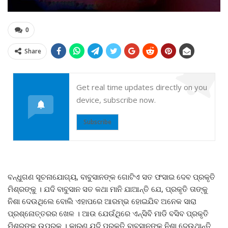
0
Share
Get real time updates directly on you
device, subscribe now.
Subscribe
ବନ୍ଧୁଗଣ ସୂଚନାଯୋଗ୍ୟ, ବାବୁସାନଙ୍କ ଗୋଟିଏ ସତ ଫସାଇ ଦେବ ପ୍ରକୃତି
ମିଶ୍ରଙ୍କୁ । ଯଦି ବାବୁସାନ ସତ କଥା ମାନି ଯାଆନ୍ତି ଯେ, ପ୍ରକୃତି ତାଙ୍କୁ
ନିଶା ଦେଉଥିଲେ ବୋଲି ଏହାପରେ ଆରମ୍ଭ ହୋଇଯିବ ଅନେକ ସାରା
ପ୍ରଶ୍ନୋତ୍ତରର ଖେଳ । ଆଉ ଯେଉଁଥିରେ ଏନ୍ସିବି ମାଡି ବସିବ ପ୍ରକୃତି
ମିଶ୍ରଙ୍କ ଉପରକୁ । କାରଣ ଯଦି ପ୍ରକୃତି ବାବୁସାନଙ୍କୁ ନିଶା ଦେଉଥାନ୍ତି