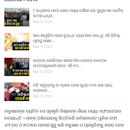
୮ ସନ୍ତାନର ମାଆ ହୋଇ ମଧ୍ୟ ରଖିଲା ପର ପୁରୁଷ ସହ ଅବୈଧ
ସ-ମ୍ବନ୍ଧ,ତା…
Mar 9, 2023
ସାପ କାମୁଡ଼ିବା ପରେ ତୁରନ୍ତ ବ୍ୟବହାର କରନ୍ତୁ ଏହି ଜିନିଷ,
ମୂଳରୁ ଶେଷ…
Mar 9, 2023
ଉତ୍ତର କୋରିଆର ଶାସକ କିମ ଜୋଙ୍ଗ ଉନଙ୍କ
ଉତ୍ତରାଧିକାରୀ ହେବେ ଏହି ୧୦…
Mar 9, 2023
ମଝି ସମୁଦ୍ରରୁ ଉ-ଦ୍ଧାର ହେଲା ଗୁପ୍ତ-ଚର ଧଳା ପାରା,
ଡେଣାରେ…
Mar 9, 2023
ବାବୁଶାନଙ୍କ ବ୍ୟତିତ ସେ ପ୍ରକୃତି ମିଶ୍ରଙ୍କ ନାଁରେ ମଧ୍ୟ ଏଫଆଇଆର
ଦେଇଛନ୍ତି । ତାଙ୍କ ଅଭିଯୋଗକୁ ଭିତ୍ତିକରି କମିଶନରେଟ୍‌ ପୁଲିସ ଦଫା
୪୯୮(କ) ଓ ୫୦୬ରେ ମାମଲା ରୁଜୁ କରି ବାବୁଶାନ ଓ ପ୍ରକୃତିଙ୍କୁ ହାଜର ହେବା