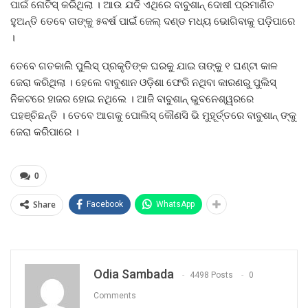
ପାଇଁ ନୋଟିସ୍‌ କରିଥିଲା । ଆଉ ଯଦି ଏଥିରେ ବାବୁଶାନ୍ ଦୋଷୀ ପ୍ରମାଣିତ
ହୁଅନ୍ତି ତେବେ ତାଙ୍କୁ ୫ବର୍ଷ ପାଇଁ ଜେଲ୍ ଦଣ୍ଡ ମଧ୍ୟ ଭୋଗିବାକୁ ପଡ଼ିପାରେ
।
ତେବେ ଗତକାଲି ପୁଲିସ୍‌ ପ୍ରକୃତିଙ୍କ ଘରକୁ ଯାଇ ତାଙ୍କୁ ୧ ଘଣ୍ଟା କାଳ
ଜେରା କରିଥିଲା । ହେଲେ ବାବୁଶାନ ଓଡ଼ିଶା ଫେରି ନଥିବା କାରଣରୁ ପୁଲିସ୍‌
ନିକଟରେ ହାଜର ହୋଇ ନଥିଲେ । ଆଜି ବାବୁଶାନ୍ ଭୁବନେଶ୍ୱରରେ
ପହଞ୍ଚିଛନ୍ତି । ତେବେ ଆଗକୁ ପୋଲିସ୍ କୌଣସି ଭି ମୁହୂର୍ତ୍ତରେ ବାବୁଶାନ୍ ଙ୍କୁ
ଜେରା କରିପାରେ ।
0
Share
Facebook
WhatsApp
Odia Sambada
4498 Posts
0
Comments