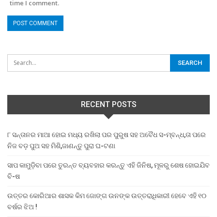
time I comment.
RECENT POSTS
୮ ସନ୍ତାନର ମାଆ ହୋଇ ମଧ୍ୟ ରଖିଲା ପର ପୁରୁଷ ସହ ଅବୈଧ ସ-ମ୍ବନ୍ଧ,ତା ପରେ
ନିଜ ବଡ଼ ପୁଅ ସହ ମିଶି,ଜାଣନ୍ତୁ ପୁରା ଘ-ଟଣା
ସାପ କାମୁଡ଼ିବା ପରେ ତୁରନ୍ତ ବ୍ୟବହାର କରନ୍ତୁ ଏହି ଜିନିଷ, ମୂଳରୁ ଶେଷ ହୋଇଯିବ
ବି-ଷ
ଉତ୍ତର କୋରିଆର ଶାସକ କିମ ଜୋଙ୍ଗ ଉନଙ୍କ ଉତ୍ତରାଧିକାରୀ ହେବେ ଏହି ୧୦
ବର୍ଷର ଝିଅ !