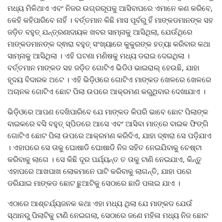
ମଧ୍ୟ ମିଳିଥାଏ ଏବଂ ନିଜର ଉଗ୍ରରୂପକୁ ଆସିବାପରେ ଏମାନେ କଣ କରିବେ,
କେହି କହିପାରିବେ ନାହିଁ । ବର୍ତ୍ତମାନ କିଛି ମାସ ପୂର୍ବରୁ ହିଁ ମାଙ୍କଡମାନଙ୍କ ସହ
ଜଡ଼ିତ ବହୁତ୍ ଯନ୍ତ୍ରଣାଦାୟକ ଖବର ସାମ୍ନାକୁ ଆସିଥିଲା, ଯେଉଁଥିରେ
ମାଙ୍କଡମାନଙ୍କ ଦ୍ଵାରା ବହୁତ୍ ସଂଖ୍ୟାରେ କୁକୁରଙ୍କ ହତ୍ୟା କରିବାର କଥା
ସାମ୍ନାକୁ ଆସିଥିଲା । ଏହି ଘଟଣା ମଣିଷକୁ ମଧ୍ୟ ଡରାଇ ଦେଇଥିଲା ।
ବର୍ତ୍ତମାନ ମାଙ୍କଡ ସହ ଜଡ଼ିତ ଗୋଟିଏ ଭିଡିଓ ଭାଇରାଲ୍ ହେଉଛି, ଯାହା
ହୃଦୟ ବିଦାରକ ଅଟେ । ଏହି ଭିଡ଼ିଓରେ ଗୋଟିଏ ମାଙ୍କଡ ଖେଳରେ ଖେଳରେ
ଅଚାନକ ଗୋଟିଏ ଛୋଟ ପିଲା ଉପରେ ଆକ୍ରମଣ କରୁଥିବାର ଦେଖାଯାଏ ।
ଭିଡ଼ିଓରେ ଆପଣ ଦେଖିପାରିବେ ଯେ ମାଙ୍କଡ କିପରି ଭାବେ ଛୋଟ ପିଲାଙ୍କ
ବାଇକରେ ବସି ବହୁତ୍ ସ୍ପିଡରେ ଆସେ ଏବଂ ଆସିବା ମାତ୍ରେ ବାଇକ ଫିଙ୍ଗି
ଗୋଟିଏ ଛୋଟ ପିଲା ଉପରେ ଆକ୍ରମଣ କରିଦିଏ, ଯାହା ଦ୍ଵାରା ସେ ପଡ଼ିଯାଏ
। ଏହାପରେ ସେ ତାକୁ ଘୋଷାଡି ଘୋଷାଡି ନିଜ ସହିତ ନେଇଯିବାକୁ ଚେଷ୍ଟା
କରିବାକୁ ଲାଗେ । ସେ କିଛି ଦୂର ପର୍ଯ୍ୟନ୍ତ ତ ତାକୁ ଟାଣି ନେଇଯାଏ, କିନ୍ତୁ
ଏହାପରେ ଆଖପାଖ ଲୋକମାନେ ପାଟି କରିବାକୁ ଲାଗନ୍ତି, ଯାହା ପରେ
ଡରିଯାଇ ମାଙ୍କଡ ଛୋଟ ଛୁଆଟିକୁ ସେଠାରେ ଛାଡି ପଳାଇ ଯାଏ ।
ଏଠାରେ ଆଶ୍ଚର୍ଯ୍ୟଜନକ କଥା ଏହା ମଧ୍ୟ ଥିଲା ଯେ ମାଙ୍କଡ ଯେଉଁ
ସ୍ଥାନରୁ ପିଲାଟିକୁ ଟାଣି ନେଇଗଲା, ସେଠାରେ ଜଣେ ମହିଳା ମଧ୍ୟ ନିଜ ଛୋଟ