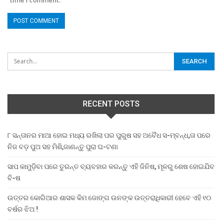
time I comment.
RECENT POSTS
୮ ସନ୍ତାନର ମାଆ ହୋଇ ମଧ୍ୟ ରଖିଲା ପର ପୁରୁଷ ସହ ଅବୈଧ ସ-ମ୍ବନ୍ଧ,ତା ପରେ
ନିଜ ବଡ଼ ପୁଅ ସହ ମିଶି,ଜାଣନ୍ତୁ ପୁରା ଘ-ଟଣା
ସାପ କାମୁଡ଼ିବା ପରେ ତୁରନ୍ତ ବ୍ୟବହାର କରନ୍ତୁ ଏହି ଜିନିଷ, ମୂଳରୁ ଶେଷ ହୋଇଯିବ
ବି-ଷ
ଉତ୍ତର କୋରିଆର ଶାସକ କିମ ଜୋଙ୍ଗ ଉନଙ୍କ ଉତ୍ତରାଧିକାରୀ ହେବେ ଏହି ୧୦
ବର୍ଷର ଝିଅ !