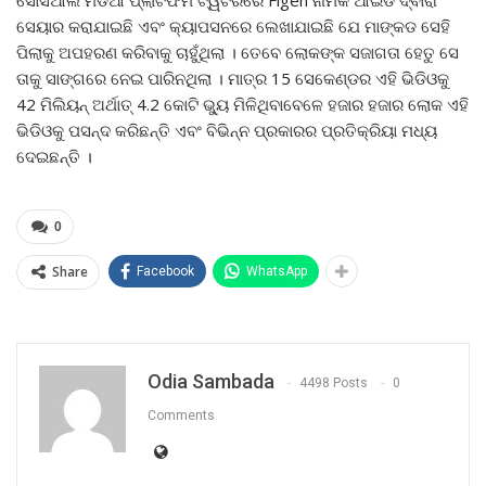
ସେୟାର କରାଯାଇଛି ଏବଂ କ୍ୟାପସନରେ ଲେଖାଯାଇଛି ଯେ ମାଙ୍କଡ ସେହି
ପିଲାକୁ ଅପହରଣ କରିବାକୁ ଚାହୁଁଥିଲା । ତେବେ ଲୋକଙ୍କ ସଜାଗତା ହେତୁ ସେ
ତାକୁ ସାଙ୍ଗରେ ନେଇ ପାରିନଥିଲା । ମାତ୍ର 15 ସେକେଣ୍ଡର ଏହି ଭିଡିଓକୁ
42 ମିଲିୟନ୍ ଅର୍ଥାତ୍ 4.2 କୋଟି ଭ୍ୟୁ ମିଳିଥିବାବେଳେ ହଜାର ହଜାର ଲୋକ ଏହି
ଭିଡିଓକୁ ପସନ୍ଦ କରିଛନ୍ତି ଏବଂ ବିଭିନ୍ନ ପ୍ରକାରର ପ୍ରତିକ୍ରିୟା ମଧ୍ୟ
ଦେଇଛନ୍ତି ।
0
Share
Facebook
WhatsApp
Odia Sambada
4498 Posts
0
Comments