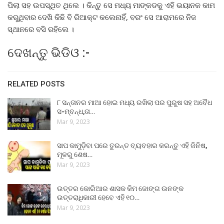
ପିଲା ସହ ଉପସ୍ଥିତ ଥିଲେ । କିନ୍ତୁ ସେ ମଧ୍ୟ ମାଙ୍କଡକୁ ଏହି ଭୟାନକ କାମ
କରୁଥିବାର ଦେଖି କିଛି ବି ରିଆକ୍ଟ କଲେନାହିଁ, ବରଂ ସେ ଆରାମରେ ନିଜ
ସ୍ଥାନରେ ବସି ରହିଲେ ।
ଦେଖନ୍ତୁ ଭିଡିଓ :-
RELATED POSTS
୮ ସନ୍ତାନର ମାଆ ହୋଇ ମଧ୍ୟ ରଖିଲା ପର ପୁରୁଷ ସହ ଅବୈଧ
ସ-ମ୍ବନ୍ଧ,ତା…
Mar 9, 2023
ସାପ କାମୁଡ଼ିବା ପରେ ତୁରନ୍ତ ବ୍ୟବହାର କରନ୍ତୁ ଏହି ଜିନିଷ,
ମୂଳରୁ ଶେଷ…
Mar 9, 2023
ଉତ୍ତର କୋରିଆର ଶାସକ କିମ ଜୋଙ୍ଗ ଉନଙ୍କ
ଉତ୍ତରାଧିକାରୀ ହେବେ ଏହି ୧୦…
Mar 9, 2023