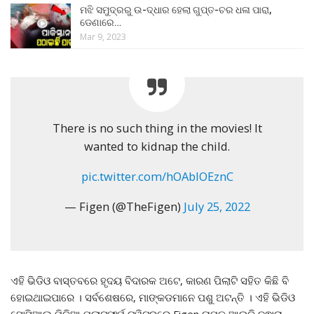
ମଝି ସମୁଦ୍ରରୁ ଉ-ଦ୍ଧାର ହେଲା ଗୁପ୍ତ-ଚର ଧଳା ପାରା,
ଡେଣାରେ…
Mar 9, 2023
There is no such thing in the movies! It
wanted to kidnap the child.
pic.twitter.com/hOAblOEznC
— Figen (@TheFigen)
July 25, 2022
ଏହି ଭିଡିଓ ବାସ୍ତବରେ ହୃଦୟ ବିଦାରକ ଅଟେ, କାରଣ ପିଲାଟି ସହିତ କିଛି ବି
ହୋଇଥାଇପାରେ । ସର୍ବଶେଷରେ, ମାଙ୍କଡମାନେ ପଶୁ ଅଟନ୍ତି । ଏହି ଭିଡିଓ
ସୋସିଆଲ ମିଡିଆ ପ୍ଲାଟଫର୍ମ ଟ୍ୱିଟରରେ Figen ନାମକ ଆଇଡି ଦ୍ଵାରା