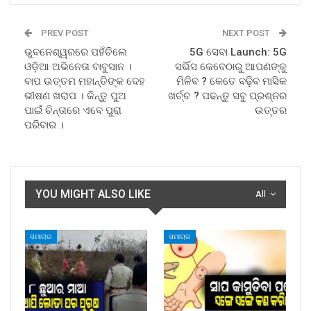
PREV POST
NEXT POST
ଭୁବନେଶ୍ୱରରେ ପହଁଚିଲେ
5G ସେବା Launch: 5G
ଓଡ଼ିଆ ଅଭିନେତା ବାବୁସାନ ।
ସର୍ଭିସ କେବେଠାରୁ ଆପଣଙ୍କୁ
ବାପ ଉତ୍ତମ ମହାନ୍ତିଙ୍କ ଦେହ
ମିଳିବ ? କେତେ ବଢ଼ିବ ମାସିକ
ଭୀଷଣ ଖରାପ । କିନ୍ତୁ ପୁଅ
ଖର୍ଚ୍ଚ ? ପଢନ୍ତୁ ସବୁ ପ୍ରଶ୍ନର
ପାଇଁ ଚିନ୍ତାରେ ଏବେ ପୁରା
ଉତ୍ତର
ପରିବାର ।
YOU MIGHT ALSO LIKE
All
ସମାଚାର
ସମାଚାର