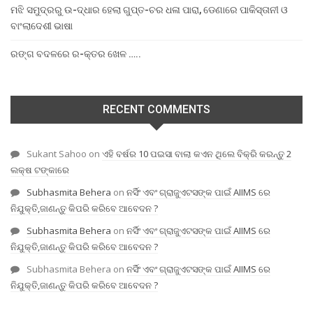
ମଝି ସମୁଦ୍ରରୁ ଉ-ଦ୍ଧାର ହେଲା ଗୁପ୍ତ-ଚର ଧଳା ପାରା, ଡେଣାରେ ପାକିସ୍ତାନୀ ଓ
ବାଂଲାଦେଶୀ ଭାଷା
ରଙ୍ଗ ବଦଳରେ ର-କ୍ତର ଖେଳ …..
RECENT COMMENTS
Sukant Sahoo
on
ଏହି ବର୍ଷର 10 ପଇସା ବାଲା କଏନ ଥିଲେ ବିକ୍ରି କରନ୍ତୁ 2
ଲକ୍ଷ ଟଙ୍କାରେ
Subhasmita Behera
on
ନର୍ସିଂ ଏବଂ ଗ୍ରାଜୁଏଟସଙ୍କ ପାଇଁ AIIMS ରେ
ନିଯୁକ୍ତି,ଜାଣନ୍ତୁ କିପରି କରିବେ ଆବେଦନ ?
Subhasmita Behera
on
ନର୍ସିଂ ଏବଂ ଗ୍ରାଜୁଏଟସଙ୍କ ପାଇଁ AIIMS ରେ
ନିଯୁକ୍ତି,ଜାଣନ୍ତୁ କିପରି କରିବେ ଆବେଦନ ?
Subhasmita Behera
on
ନର୍ସିଂ ଏବଂ ଗ୍ରାଜୁଏଟସଙ୍କ ପାଇଁ AIIMS ରେ
ନିଯୁକ୍ତି,ଜାଣନ୍ତୁ କିପରି କରିବେ ଆବେଦନ ?