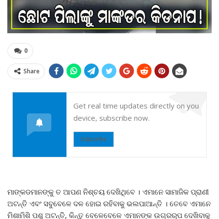
0
Share
Get real time updates directly on you
device, subscribe now.
Subscribe
ମାଙ୍କଡମାନଙ୍କୁ ତ ଆପଣ ନିଶ୍ଚୟ ଦେଖିଥିବେ । ଏମାନେ ସାମାଜିକ ପ୍ରାଣୀ
ଅଟନ୍ତି ଏବଂ ସବୁବେଳେ ଦଳ ହୋଇ ରହିବାକୁ ଭଲପାଆନ୍ତି । ତେବେ ଏମାନେ
ମିଶାମିଶି ପଶୁ ଅଟନ୍ତି, କିନ୍ତୁ ବେଳେବେଳେ ଏମାନଙ୍କ ଉଗ୍ରରୂପ ଦେଖିବାକୁ