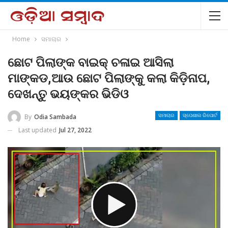
Home
ସମାଚାର
ଛୋଟ ପିଲାଙ୍କ ବାଇକ୍ ଚଳାଇ ଆସିଲା
ମାଙ୍କଡ,ଆଉ ଛୋଟ ପିଲାଙ୍କୁ କଲା କିଡ଼ିନାପ,
ଦେଖନ୍ତୁ ଭୟଙ୍କର ଭିଡିଓ
By
Odia Sambada
ସମାଚାର
ସ୍ପେଶାଲ ରିପୋର୍ଟ
Last updated
Jul 27, 2022