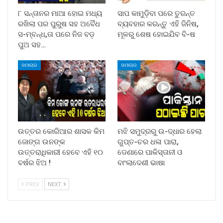
୮ ସନ୍ତାନର ମାଆ ହୋଇ ମଧ୍ୟ
ସାପ କାମୁଡ଼ିବା ପରେ ତୁରନ୍ତ
ରଖିଲା ପର ପୁରୁଷ ସହ ଅବୈଧ
ବ୍ୟବହାର କରନ୍ତୁ ଏହି ଜିନିଷ,
ସ-ମ୍ବନ୍ଧ,ତା ପରେ ନିଜ ବଡ଼
ମୂଳରୁ ଶେଷ ହୋଇଯିବ ବି-ଷ
ପୁଅ ସହ…
ସମାଚାର
ସମାଚାର
ଉତ୍ତର କୋରିଆର ଶାସକ କିମ
ମଝି ସମୁଦ୍ରରୁ ଉ-ଦ୍ଧାର ହେଲା
ଜୋଙ୍ଗ ଉନଙ୍କ
ଗୁପ୍ତ-ଚର ଧଳା ପାରା,
ଉତ୍ତରାଧିକାରୀ ହେବେ ଏହି ୧୦
ଡେଣାରେ ପାକିସ୍ତାନୀ ଓ
ବର୍ଷର ଝିଅ !
ବାଂଲାଦେଶୀ ଭାଷା
PREV
NEXT