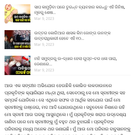
ସାପ କାମୁଡ଼ିବା ପରେ ତୁରନ୍ତ ବ୍ୟବହାର କରନ୍ତୁ ଏହି ଜିନିଷ,
ମୂଳରୁ ଶେଷ…
Mar 9, 2023
ଉତ୍ତର କୋରିଆର ଶାସକ କିମ ଜୋଙ୍ଗ ଉନଙ୍କ
ଉତ୍ତରାଧିକାରୀ ହେବେ ଏହି ୧୦…
Mar 9, 2023
ମଝି ସମୁଦ୍ରରୁ ଉ-ଦ୍ଧାର ହେଲା ଗୁପ୍ତ-ଚର ଧଳା ପାରା,
ଡେଣାରେ…
Mar 9, 2023
ଆଉ ଏକ ସଙ୍ଗୀନ ଅଭିଯୋଗ ହେଉଛିକି କୋଭିଡ ଲକଡାଉନରେ
ପ୍ରକୃତିଙ୍କ କ୍ୟାରିୟର ମାନ୍ଦା ଥିଲା, ସେବେଠାରୁ ସେ ମୋ ସ୍ବାମୀଙ୍କ ସହ
ସମ୍ପର୍କ ଯୋଡିଲେ। ସେ ଏଥିରେ ସଫଳ ଓ ଆର୍ଥିକ ସହଯୋଗ ପାଇଁ ମୋ
ସ୍ବାମୀଙ୍କୁ ଗଞ୍ଜେଇ, ମଦ ଆଦି ଯୋଗାଉଥିଲେ। ସବୁବେଳେ ନିଶାରେ ରହି
ମୋ ସ୍ବାମୀ ଆଉ ଘରକୁ ଆସୁନଥିଲେ। ମୁଁ ପ୍ରକୃତିଙ୍କ ଖରାପ ଉଦ୍ଦେଶ୍ୟ
ଜାଣିବା ପରେ ମୋ ସ୍ବାମୀଙ୍କୁ ମୁଁ ବହୁତ ଥର ବୁଝାଇଛି। ପ୍ରକୃତିଙ୍କ
ପରିବାରକୁ ମଧ୍ୟ ଅନେକ ଥର ଜଣାଇଛି। ମୁଁ ଆଉ ମୋ ପରିବାର ବାବୁସାନଙ୍କୁ