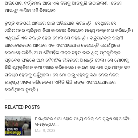
ଅଭିଯୋଗ ବର୍ତ୍ତମାନ ଆଉ ଏକ ଦିଗକୁ ଆଙ୍ଗୁଳି ଉଠାଇଲାଣି। ତେବେ
ଆସନ୍ତୁ ଜାଣିବା ଏହି ବିଷୟରେ।
ତୃପ୍ତି ଶତପଥୀ ଥାନାରେ ଯାଇ ଅଭିଯୋଗ କରିଛନ୍ତି। ସେଥିରେ ସେ
ଓଲିଉଡରେ ଚାଲିଥିବା ନିଶା କାରବାର ବିଷୟରେ ମଧ୍ୟ ଉଲ୍ଲେଖ କରିଛନ୍ତି।
ଏଥିପାଇଁ ଏକ ତଦନ୍ତ ହେଉ ବୋଲି ସେ କହିଛନ୍ତି। ବାବୁସାନଙ୍କ ପତ୍ନୀ
ଖାରବେଳନଗର ଥାନାରେ ଏକ ଏଫଆଇଆର ଦେଇଛନ୍ତି ଯେଉଁଥିରେ
ଲେଖାହୋଇଛିକି, ଆମ ବୈବାହିକ ଜୀବନ ବହୁତ ଭଲ ଥିଲା ପ୍ରକୃତିଙ୍କ
ପ୍ରବେଶ ଫଳରେ ଆମ ବୈବାହିକ ଜୀବନରେ ଅଶାନ୍ତି ହେଲା। ସେ ମୋଠାରୁ
କିଛି ବ୍ୟକ୍ତିଗତ କଥା ହାସଲ କରିନେଲେ। କାରଣ ସେ ମୋ ସ୍ବାମୀଙ୍କ ସହ
ଘନିଷ୍ଠ ହେବାକୁ ଚାହୁଁଥିଲେ। ସେ ମୋ ଠାରୁ ଏହିସବୁ କଥା ନେଇ ନିଜର
ଲକ୍ଷ୍ୟ ହାସଲ କରିନେଲେ। ଏମିତି କିଛି ତାଙ୍କ ଏଫଆଇଆରରେ
ଲେଖିଥିଲେ ତୃପ୍ତି।
RELATED POSTS
୮ ସନ୍ତାନର ମାଆ ହୋଇ ମଧ୍ୟ ରଖିଲା ପର ପୁରୁଷ ସହ ଅବୈଧ
ସ-ମ୍ବନ୍ଧ,ତା…
Mar 9, 2023