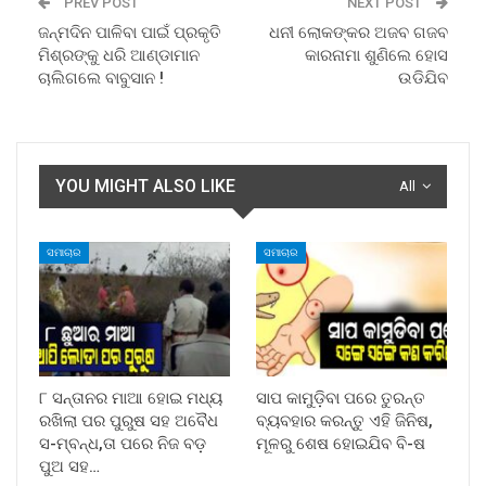
PREV POST
NEXT POST
ଜନ୍ମଦିନ ପାଳିବା ପାଇଁ ପ୍ରକୃତି
ଧନୀ ଲୋକଙ୍କର ଅଜବ ଗଜବ
ମିଶ୍ରଙ୍କୁ ଧରି ଆଣ୍ଡାମାନ
କାରନାମା ଶୁଣିଲେ ହୋସ
ଚାଲିଗଲେ ବାବୁସାନ !
ଉଡିଯିବ
YOU MIGHT ALSO LIKE
All
ସମାଚାର
ସମାଚାର
୮ ସନ୍ତାନର ମାଆ ହୋଇ ମଧ୍ୟ
ସାପ କାମୁଡ଼ିବା ପରେ ତୁରନ୍ତ
ରଖିଲା ପର ପୁରୁଷ ସହ ଅବୈଧ
ବ୍ୟବହାର କରନ୍ତୁ ଏହି ଜିନିଷ,
ସ-ମ୍ବନ୍ଧ,ତା ପରେ ନିଜ ବଡ଼
ମୂଳରୁ ଶେଷ ହୋଇଯିବ ବି-ଷ
ପୁଅ ସହ…