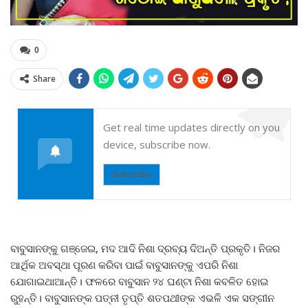
0
Share
Get real time updates directly on you
device, subscribe now.
Subscribe
ବାବୁସାନଙ୍କୁ ଗଞ୍ଜେଇ, ମଦ ଆଦି ନିଶା ଦ୍ରବ୍ୟ ଦିଅନ୍ତି ପ୍ରକୃତି। ନିଜର
ଆର୍ଥିକ ଅବସ୍ଥା ପୂରଣ କରିବା ପାଇଁ ବାବୁସାନଙ୍କୁ ଏପରି ନିଶା
ଯୋଗାଇଥାଆନ୍ତି। ଫଳରେ ବାବୁସାନ ୨୪ ଘଣ୍ଟା ନିଶା କବଳିତ ହୋଇ
ରୁହନ୍ତି। ବାବୁସାନଙ୍କ ପତ୍ନୀ ତୃପ୍ତି ଶତପଥୀଙ୍କ ଏଭଳି ଏକ ସଙ୍ଗୀନ