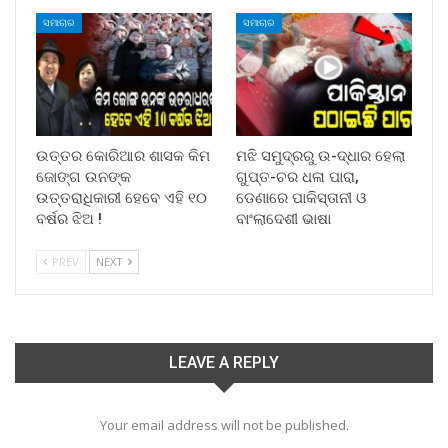
ସମାଚାର
ସମାଚାର
ଉତ୍ତର କୋରିଆର ଶାସକ କିମ
ମଝି ସମୁଦ୍ରରୁ ଉ-ଦ୍ଧାର ହେଲା
ଜୋଙ୍ଗ ଉନଙ୍କ
ଗୁପ୍ତ-ଚର ଧଳା ପାରା,
ଉତ୍ତରାଧିକାରୀ ହେବେ ଏହି ୧୦
ଡେଣାରେ ପାକିସ୍ତାନୀ ଓ
ବର୍ଷର ଝିଅ !
ବାଂଲାଦେଶୀ ଭାଷା
PREV
NEXT
LEAVE A REPLY
Your email address will not be published.