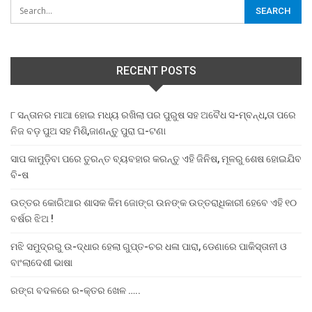
RECENT POSTS
୮ ସନ୍ତାନର ମାଆ ହୋଇ ମଧ୍ୟ ରଖିଲା ପର ପୁରୁଷ ସହ ଅବୈଧ ସ-ମ୍ବନ୍ଧ,ତା ପରେ
ନିଜ ବଡ଼ ପୁଅ ସହ ମିଶି,ଜାଣନ୍ତୁ ପୁରା ଘ-ଟଣା
ସାପ କାମୁଡ଼ିବା ପରେ ତୁରନ୍ତ ବ୍ୟବହାର କରନ୍ତୁ ଏହି ଜିନିଷ, ମୂଳରୁ ଶେଷ ହୋଇଯିବ
ବି-ଷ
ଉତ୍ତର କୋରିଆର ଶାସକ କିମ ଜୋଙ୍ଗ ଉନଙ୍କ ଉତ୍ତରାଧିକାରୀ ହେବେ ଏହି ୧୦
ବର୍ଷର ଝିଅ !
ମଝି ସମୁଦ୍ରରୁ ଉ-ଦ୍ଧାର ହେଲା ଗୁପ୍ତ-ଚର ଧଳା ପାରା, ଡେଣାରେ ପାକିସ୍ତାନୀ ଓ
ବାଂଲାଦେଶୀ ଭାଷା
ରଙ୍ଗ ବଦଳରେ ର-କ୍ତର ଖେଳ …..