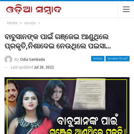
Home
ସମାଚାର
ବାବୁସାନଙ୍କ ପାଇଁ ଗଞ୍ଜେଇ ଆଣୁଥିଲେ
ପ୍ରକୃତି,ନିଶାଦେଇ ନେଉଥିଲେ ପଇସା…
By
Odia Sambada
ସମାଚାର
ସ୍ପେଶାଲ ରିପୋର୍ଟ
Last updated
Jul 26, 2022