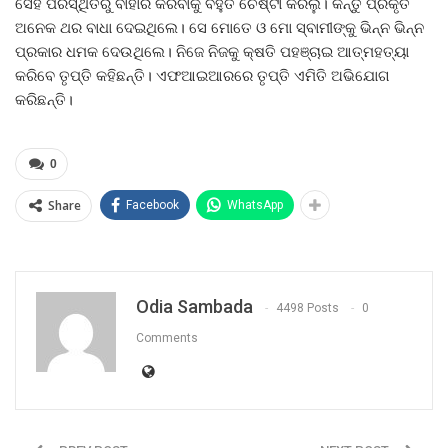
ସେହି ପରିସ୍ଥିତିରୁ ବାହାର କରିବାକୁ ବହୁତ ଚେଷ୍ଟା କରିଲୁ। କିନ୍ତୁ ପ୍ରକୃତି
ଅନେକ ଥର ବାଧା ଦେଇଥିଲେ। ସେ ମୋତେ ଓ ମୋ ସ୍ବାମୀଙ୍କୁ ଭିନ୍ନ ଭିନ୍ନ
ପ୍ରକାର ଧମକ ଦେଉଥିଲେ। ନିଜେ ନିଜକୁ କ୍ଷତି ପହଞ୍ଚାଇ ଆତ୍ମହତ୍ୟା
କରିବେ ତୃପ୍ତି କହିଛନ୍ତି। ଏଫଆଇଆରରେ ତୃପ୍ତି ଏମିତି ଅଭିଯୋଗ
କରିଛନ୍ତି।
0
Share
Facebook
WhatsApp
Odia Sambada
4498 Posts
0
Comments