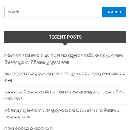
RECENT POSTS
୮ ସନ୍ତାନର ମାଆ ହୋଇ ମଧ୍ୟ ରଖିଲା ପର ପୁରୁଷ ସହ ଅବୈଧ ସ-ମ୍ବନ୍ଧ,ତା ପରେ
ନିଜ ବଡ଼ ପୁଅ ସହ ମିଶି,ଜାଣନ୍ତୁ ପୁରା ଘ-ଟଣା
ସାପ କାମୁଡ଼ିବା ପରେ ତୁରନ୍ତ ବ୍ୟବହାର କରନ୍ତୁ ଏହି ଜିନିଷ, ମୂଳରୁ ଶେଷ ହୋଇଯିବ
ବି-ଷ
ଉତ୍ତର କୋରିଆର ଶାସକ କିମ ଜୋଙ୍ଗ ଉନଙ୍କ ଉତ୍ତରାଧିକାରୀ ହେବେ ଏହି ୧୦
ବର୍ଷର ଝିଅ !
ମଝି ସମୁଦ୍ରରୁ ଉ-ଦ୍ଧାର ହେଲା ଗୁପ୍ତ-ଚର ଧଳା ପାରା, ଡେଣାରେ ପାକିସ୍ତାନୀ ଓ
ବାଂଲାଦେଶୀ ଭାଷା
ରଙ୍ଗ ବଦଳରେ ର-କ୍ତର ଖେଳ …..