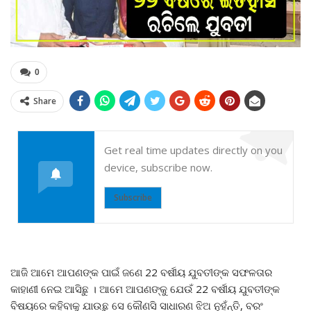
0
Share
Get real time updates directly on you
device, subscribe now.
Subscribe
ଆଜି ଆମେ ଆପଣଙ୍କ ପାଇଁ ଜଣେ 22 ବର୍ଷୀୟ ଯୁବତୀଙ୍କ ସଫଳତାର
କାହାଣୀ ନେଇ ଆସିଛୁ । ଆମେ ଆପଣଙ୍କୁ ଯେଉଁ 22 ବର୍ଷୀୟ ଯୁବତୀଙ୍କ
ବିଷୟରେ କହିବାକୁ ଯାଉଛୁ ସେ କୌଣସି ସାଧାରଣ ଝିଅ ନୁହଁନ୍ତି, ବରଂ