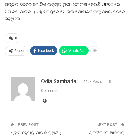
ତାଙ୍କର କେବଳ ଗୋଟିଏ ଲକ୍ଷ୍ୟ ଥିଲା ଏବଂ ତାହା ହେଉଛି UPSC ରେ
ସଫଳତା ପାଇବା । ଏହି ସମୟରେ ସୋନାଲି ମୋବାଇଲଠାରୁ ମଧ୍ୟ ଦୂରରେ
ରହିଥିଲେ ।
0
Share
Facebook
WhatsApp
Odia Sambada
4498 Posts
0
Comments
PREV POST
NEXT POST
ଧ୍ଵଂସ ହେବାକୁ ଯାଉଛି ପୃଥିବୀ ;
ରାଜନୀତିରେ ଆସିବାକୁ