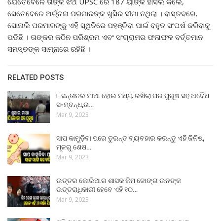
ଯେତେବେଳେ ତାଙ୍କ ଝିଅ UPSC ରେ 187 ର୍ୟାଙ୍କ ହାସଲ କଲେ,
ସେତେବେଳେ ଅର୍ଚ୍ଚନା ପରମାରଙ୍କ ଖୁସିର ସୀମା ନଥିଲା । ବାସ୍ତବରେ,
ସୋନାଲି ପରମାରଙ୍କୁ ଏହି ସ୍ଥିତିରେ ପହଞ୍ଚିବା ପାଇଁ ବହୁତ ସଂଘର୍ଷ କରିବାକୁ
ପଡିଛି । ତାଙ୍କର କଠିନ ପରିଶ୍ରମ ଏବଂ ସଂଗ୍ରାମର ଫଳାଫଳ ବର୍ତ୍ତମାନ
ସମସ୍ତଙ୍କ ସାମ୍ନାରେ ରହିଛି ।
RELATED POSTS
୮ ସନ୍ତାନର ମାଆ ହୋଇ ମଧ୍ୟ ରଖିଲା ପର ପୁରୁଷ ସହ ଅବୈଧ
ସ-ମ୍ବନ୍ଧ,ତା…
Mar 9, 2023
ସାପ କାମୁଡ଼ିବା ପରେ ତୁରନ୍ତ ବ୍ୟବହାର କରନ୍ତୁ ଏହି ଜିନିଷ,
ମୂଳରୁ ଶେଷ…
Mar 9, 2023
ଉତ୍ତର କୋରିଆର ଶାସକ କିମ ଜୋଙ୍ଗ ଉନଙ୍କ
ଉତ୍ତରାଧିକାରୀ ହେବେ ଏହି ୧୦…
Mar 9, 2023