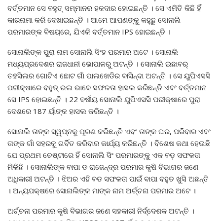
ବର୍ତ୍ତମାନ ସେ ବହୁତ୍ ସମ୍ମାନର ହକଦାର ହୋଇଛନ୍ତି । ସେ ଏମିତି କିଛି ହିଁ
କାରନାମା କରି ଦେଖାଇଛନ୍ତି । ଆମେ ଆପଣଙ୍କୁ କହୁଛୁ ସୋନାଲି
ପରମାରଙ୍କ ବିଷୟରେ, ଯିଏକି ବର୍ତ୍ତମାନ IPS ହୋଇଛନ୍ତି ।
ସୋନାଲିଙ୍କ ପୁରା ନାମ ସୋନାଲି ସିଂହ ପରମାର ଅଟେ । ସୋନାଲି
ମଧ୍ୟପ୍ରଦେଶର ରାଜଧାନୀ ଭୋପାଳରୁ ଅଟନ୍ତି । ସୋନାଲି ଇଛାବର୍
ତହସିଲର ଗୋଟିଏ ଛୋଟ ଗାଁ ପାଲଖେଡିର ବାସିନ୍ଦା ଅଟନ୍ତି । ସେ ୟୁପିଏସସି
ପରୀକ୍ଷାରେ ବହୁତ୍ ଭଲ ଭାବେ ସଫଳତା ହାସଲ କରିଛନ୍ତି ଏବଂ ବର୍ତ୍ତମାନ
ସେ IPS ହୋଇଛନ୍ତି । 22 ବର୍ଷୀୟ ସୋନାଲି ୟୁପିଏସସି ପରୀକ୍ଷାରେ ପୁରା
ଦେଶରେ 187 ର୍ୟାଙ୍କ ହାସଲ କରିଛନ୍ତି ।
ସୋନାଲି ତାଙ୍କ ସ୍ୱପ୍ନକୁ ପୂରଣ କରିଛନ୍ତି ଏବଂ ତାଙ୍କ ଘର, ପରିବାର ଏବଂ
ତାଙ୍କ ଗାଁ ସହରକୁ ଗର୍ବିତ କରିବାର କାର୍ଯ୍ୟ କରିଛନ୍ତି । ବିଶେଷ କଥା ହେଉଛି
ଯେ ପ୍ରଥମ ଚେଷ୍ଟାରେ ହିଁ ସୋନାଲି ସିଂ ପରମାରଙ୍କୁ ଏକ ବଡ଼ ସଫଳତା
ମିଳିଛି । ସୋନାଲିଙ୍କ ବାପା ଡ ରାଜେନ୍ଦ୍ର ପରମାର କୃଷି ବିଭାଗର ଜଣେ
ଅଧିକାରୀ ଅଟନ୍ତି । ଝିଅର ଏହି ବଡ ସଫଳତା ପାଇଁ ବାପା ବହୁତ ଖୁସି ଅଛନ୍ତି
। ଅନ୍ୟପକ୍ଷରେ ସୋନାଲିଙ୍କ ମାଙ୍କ ନାମ ଅର୍ଚ୍ଚନା ପରମାର ଅଟେ ।
ଅର୍ଚ୍ଚନା ପରମାର କୃଷି ବିଭାଗର ଜଣେ ସହକାରୀ ନିର୍ଦ୍ଦେଶକ ଅଟନ୍ତି ।