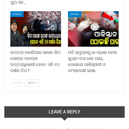
ପୁଅ ସହ…
ସମାଚାର
ସମାଚାର
ଉତ୍ତର କୋରିଆର ଶାସକ କିମ
ମଝି ସମୁଦ୍ରରୁ ଉ-ଦ୍ଧାର ହେଲା
ଜୋଙ୍ଗ ଉନଙ୍କ
ଗୁପ୍ତ-ଚର ଧଳା ପାରା,
ଉତ୍ତରାଧିକାରୀ ହେବେ ଏହି ୧୦
ଡେଣାରେ ପାକିସ୍ତାନୀ ଓ
ବର୍ଷର ଝିଅ !
ବାଂଲାଦେଶୀ ଭାଷା
PREV
NEXT
LEAVE A REPLY