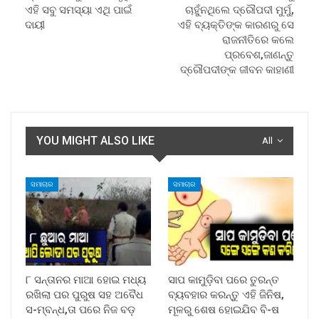
ଏହି ସବୁ ସମସ୍ୟା ଏଥି ପାଇଁ
ଚାହୁଁନଥିଲେ ଦ୍ରୌପଦୀ ମୁର୍ମୁ,
ଦାୟୀ
ଏହି ବ୍ୟକ୍ତିଙ୍କ କାରଣରୁ ସେ
ରାଜନୀତିରେ କଲେ
ପ୍ରବେଶ,ଜାଣନ୍ତୁ
ଦ୍ରୌପଦୀଙ୍କ ଜୀବନ କାହାଣୀ
YOU MIGHT ALSO LIKE
All
ସମାଚାର
ସମାଚାର
୮ ସନ୍ତାନର ମାଆ ହୋଇ ମଧ୍ୟ
ସାପ କାମୁଡ଼ିବା ପରେ ତୁରନ୍ତ
ରଖିଲା ପର ପୁରୁଷ ସହ ଅବୈଧ
ବ୍ୟବହାର କରନ୍ତୁ ଏହି ଜିନିଷ,
ସ-ମ୍ବନ୍ଧ,ତା ପରେ ନିଜ ବଡ଼
ମୂଳରୁ ଶେଷ ହୋଇଯିବ ବି-ଷ