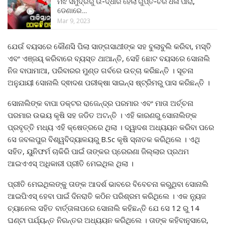
ମଝି ସମୁଦ୍ରରୁ ଉ-ଦ୍ଧାର ହେଲା ଗୁପ୍ତ-ଚର ଧଳା ପାରା,
ଡେଣାରେ…
Mar 9, 2023
ଯେଉଁ ବୟସରେ କୌଣସି ପିଲା ସାଙ୍ଗସାଥୀଙ୍କ ସହ ବୁଲାବୁଲି କରିବା, ମସ୍ତି
ଏବଂ ଏଞ୍ଜୟ୍ କରିବାରେ ବ୍ୟସ୍ତ ଥାଆନ୍ତି, ସେହି ଛୋଟ ବୟସରେ ସୋନାଲି
ନିଜ ବାପାମାଆ, ପରିବାରର ମୁଣ୍ଡ ଗର୍ବରେ ଉଚ୍ଚା କରିଛନ୍ତି । ସୂଚନା
ଅନୁଯାୟୀ ସୋନାଲି ଦ୍ଵାଦଶ ପରୀକ୍ଷା ସାଇନ୍ସ ଷ୍ଟ୍ରିମରୁ ପାସ କରିଛନ୍ତି ।
ସୋନାଲିଙ୍କ ବାପା ଡକ୍ଟର ରାଜେନ୍ଦ୍ର ପରମାର ଏବଂ ମାତା ଅର୍ଚ୍ଚନା
ପରମାର ଉଭୟ କୃଷି ସହ ଜଡିତ ଅଟନ୍ତି । ଏହି କାରଣରୁ ସୋନାଲିଙ୍କ
ପ୍ରବୃତ୍ତି ମଧ୍ୟ ଏହି କ୍ଷେତ୍ରରେ ଥିଲା । ଦ୍ୱାଦଶ ଅଧ୍ୟୟନ କରିବା ପରେ
ସେ ଜବଲପୁର ବିଶ୍ୱବିଦ୍ୟାଳୟରୁ B.Sc କୃଷି ସ୍ନାତକ କରିଥିଲେ । ଏଥି
ସହିତ, ୟୁନିଫର୍ମ ଚାକିରି ପାଇଁ ତାଙ୍କର ପ୍ରେରଣା ଜିଲ୍ଲାର ପ୍ରଥମ
ଆଇଏଏସ୍ ଅଧିକାରୀ ପ୍ରୀତି ମେଇଥିଲ ଥିଲା ।
ପ୍ରୀତି ମେଇଥିଲଙ୍କୁ ତାଙ୍କ ଆଦର୍ଶ ଭାବରେ ବିବେଚନା କରୁଥିବା ସୋନାଲି
ଆଇପିଏସ୍ ହେବା ପାଇଁ ଦିନରାତି କଠିନ ପରିଶ୍ରମ କରିଥିଲେ । ଏକ ନ୍ୟୁଜ
ଚ୍ୟାନେଲ ସହିତ ବାର୍ତ୍ତାଳାପରେ ସୋନାଲି କହିଛନ୍ତି ଯେ ସେ 12 ରୁ 14
ଘଣ୍ଟା ପର୍ଯ୍ୟନ୍ତ ନିରନ୍ତର ଅଧ୍ୟୟନ କରିଥିଲେ । ତାଙ୍କ କହିବାନୁସାରେ,