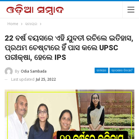
Home
ସମାଚାର
22 ବର୍ଷ ବୟସରେ ଏହି ଯୁବତୀ ରଚିଲେ ଇତିହାସ,
ପ୍ରଥମ ଚେଷ୍ଟାରେ ହିଁ ପାସ କଲେ UPSC
ପରୀକ୍ଷା, ହେଲେ IPS
By
Odia Sambada
ସମାଚାର
ସ୍ପେଶାଲ ରିପୋର୍ଟ
Last updated
Jul 25, 2022