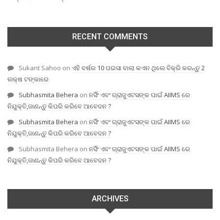
RECENT COMMENTS
Sukant Sahoo
on
ଏହି ବର୍ଷର 10 ପଇସା ବାଲା କଏନ ଥିଲେ ବିକ୍ରି କରନ୍ତୁ 2
ଲକ୍ଷ ଟଙ୍କାରେ
Subhasmita Behera
on
ନର୍ସିଂ ଏବଂ ଗ୍ରାଜୁଏଟସଙ୍କ ପାଇଁ AIIMS ରେ
ନିଯୁକ୍ତି,ଜାଣନ୍ତୁ କିପରି କରିବେ ଆବେଦନ ?
Subhasmita Behera
on
ନର୍ସିଂ ଏବଂ ଗ୍ରାଜୁଏଟସଙ୍କ ପାଇଁ AIIMS ରେ
ନିଯୁକ୍ତି,ଜାଣନ୍ତୁ କିପରି କରିବେ ଆବେଦନ ?
Subhasmita Behera
on
ନର୍ସିଂ ଏବଂ ଗ୍ରାଜୁଏଟସଙ୍କ ପାଇଁ AIIMS ରେ
ନିଯୁକ୍ତି,ଜାଣନ୍ତୁ କିପରି କରିବେ ଆବେଦନ ?
ARCHIVES