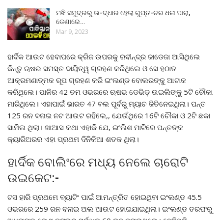
ମଝି ସମୁଦ୍ରରୁ ଉ-ଦ୍ଧାର ହେଲା ଗୁପ୍ତ-ଚର ଧଳା ପାରା,
ଡେଣାରେ…
Mar 9, 2023
ହାର୍ଦିକ ଆଉଟ ହେବାପରେ କ୍ରିଜ ଉପରକୁ ରବୀନ୍ଦ୍ର ଜାଡେଜା ଆସିଥିଲେ
କିନ୍ତୁ ଋଷଭ ସମସ୍ତ ଦାୟିତ୍ୱ ଗ୍ରହଣ କରିଥିଲେ ଓ ସେ ହଠାତ
ଆକ୍ରମଣାତ୍ମକ ରୂପ ଗ୍ରହଣ କରି ଇଂଲଣ୍ଡ ବୋଲରଙ୍କୁ ଆଟାକ
କରିଥିଲେ। ପାଳିର 42 ତମ ଓଭରରେ ଋଷଭ ଡେଭିଡ଼ ଉଇଲିଙ୍କୁ 5ଟି ଚୌକା
ମାରିଥିଲେ। ଏହାପାଇଁ ଭାରତ 47 ବଲ ପୂର୍ବରୁ ମ୍ୟାଚ ଜିତିନେଇଥିଲା। ପନ୍ତ
125 ରନ ବନାଇ ନଟ ଆଉଟ ରହିଲେ,, ଯେଉଁଥିରେ 16ଟି ଚୌକା ଓ 2ଟି ଛକା
ସାମିଲ ଥିଲା। ଖାଆସ କଥା ଏହାକି ଯେ, ଇଂଲିଶ ମାଟିରେ ପନ୍ତଙ୍କ
କ୍ୟାରିଅରର ଏହା ପ୍ରଥମ ଦିନିକିଆ ଶତକ ଥିଲା।
ହାର୍ଦିକ ବୋଲିଂରେ ମଧ୍ୟ ନେଲେ ଚାରୋଟି
ଉଇକେଟ:-
ଟସ ହାରି ପ୍ରଥମେ ବ୍ୟାଟିଂ ପାଇଁ ଆମନ୍ତ୍ରିତ ହୋଇଥିବା ଇଂଲଣ୍ଡ 45.5
ଓଭରରେ 259 ରନ ବନାଇ ଅଲ ଆଉଟ ହୋଇଯାଇଥିଲା। ଇଂଲଣ୍ଡ ତରଫରୁ