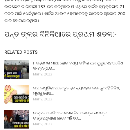
ଉଇକେଟ ଭାଗିଦାରୀ 133 ରନ କରିଥିଲେ ଓ ଏଥିରେ ହାର୍ଦିକ ବ୍ୟକ୍ତିଗତ 71
ରନର ପାଳି ଖେଳିଥିଲେ। ହାର୍ଦିକ ଆଉଟ ହେବାବେଳକୁ ଭାରତର ସ୍କୋର 200
ପାର ହୋଇଯାଇଥିଲା।
ପନ୍ତ ଙ୍କର ଦିନିକିଆରେ ପ୍ରଥମ ଶତକ:-
RELATED POSTS
୮ ସନ୍ତାନର ମାଆ ହୋଇ ମଧ୍ୟ ରଖିଲା ପର ପୁରୁଷ ସହ ଅବୈଧ
ସ-ମ୍ବନ୍ଧ,ତା…
Mar 9, 2023
ସାପ କାମୁଡ଼ିବା ପରେ ତୁରନ୍ତ ବ୍ୟବହାର କରନ୍ତୁ ଏହି ଜିନିଷ,
ମୂଳରୁ ଶେଷ…
Mar 9, 2023
ଉତ୍ତର କୋରିଆର ଶାସକ କିମ ଜୋଙ୍ଗ ଉନଙ୍କ
ଉତ୍ତରାଧିକାରୀ ହେବେ ଏହି ୧୦…
Mar 9, 2023