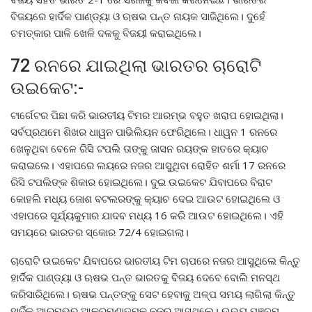
ବିଜୟରେ ହାର୍ଦିକ ପାଣ୍ଡ୍ୟା ଓ ଋଷଭ ପନ୍ତ ନାୟକ ସାଜିଥିଲେ। ଦୁହେଁ
ଚମତ୍କାର ପାଳି ଖେଳି ଦଳକୁ ବିଜୟୀ କରାଇଥିଲେ।
72 ରନରେ ଯାଇଥିଲା ଭାରତର ଚାରୋଟି
ଉଇକେଟ:-
ଟାର୍ଗେଟର ପିଛା କରି ଭାରତୀୟ ଟିମର ଆରମ୍ଭ ବହୁତ ଖରାପ ହୋଇଥିଲା।
ସର୍ବପ୍ରଥମେ ଶିଖର ଧାୱନ ପାଭିଲିୟନ ଫେରିଥିଲେ। ଧାୱନ 1 ରନରେ
ଖେଳୁଥିବା ବେଳେ ରିସି ଟପଲି ତାଙ୍କୁ ଜାସନ ରୟଙ୍କ ହାତରେ କ୍ୟାଚ
କରାଇଲେ। ଏହାପରେ ଲୟରେ ନଜର ଆସୁଥିବା ରୋହିତ ଶର୍ମା 17 ରନରେ
ରିସି ଟପଲିଙ୍କ ଶିକାର ହୋଇଥିଲେ। ଦୁଇ ଉଇକେଟ ଯିବାପରେ ବିରାଟ
କୋହଲି ମଧ୍ୟ ଜୋଶ ବଟଲରଙ୍କୁ କ୍ୟାଚ ଦେଇ ଆଉଟ ହୋଇଥିଲେ ଓ
ଏହାପରେ ସୂର୍ଯ୍ୟକୁମାର ଯାଦବ ମଧ୍ୟ 16 କରି ଆଉଟ ହୋଇଥିଲେ। ଏହି
ସମୟରେ ଭାରତର ସ୍କୋର 72/4 ହୋଇଗଲା।
ଚାରୋଟି ଉଇକେଟ ଯିବାପରେ ଭାରତୀୟ ଟିମ ଚାପରେ ନଜର ଆସୁଥିଲେ କିନ୍ତୁ
ହାର୍ଦିକ ପାଣ୍ଡ୍ୟା ଓ ଋଷଭ ପନ୍ତ ଭାରତକୁ ବିଜୟ ଦେବେ ବୋଲି ମନସ୍ଥ
କରିସାରିଥିଲେ। ଋଷଭ ପନ୍ତଙ୍କୁ ସେଟ ହେବାକୁ ଅଳ୍ପ ସମୟ ଲାଗିଲା କିନ୍ତୁ
ହାର୍ଦିକ ଆରମ୍ଭରୁ ଆକ୍ରମଣାତ୍ମକ ନଜର ଆସୁଥିଲେ। ଉଭୟ ପଞ୍ଚମ