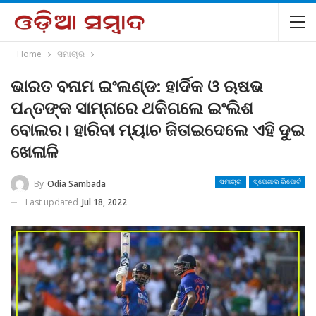
Home
ସମାଚାର
ଭାରତ ବନାମ ଇଂଲଣ୍ଡ: ହାର୍ଦିକ ଓ ଋଷଭ
ପନ୍ତଙ୍କ ସାମ୍ନାରେ ଥକିଗଲେ ଇଂଲିଶ
ବୋଲର। ହାରିବା ମ୍ୟାଚ ଜିତାଇଦେଲେ ଏହି ଦୁଇ
ଖେଳାଳି
By
Odia Sambada
ସମାଚାର
ସ୍ପେଶାଲ ରିପୋର୍ଟ
Last updated
Jul 18, 2022