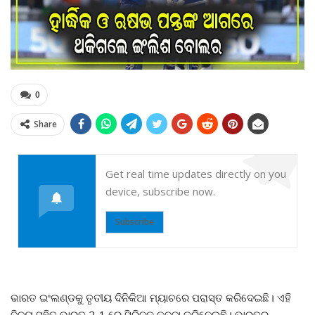
0
Share
Get real time updates directly on you
device, subscribe now.
Subscribe
ଭାରତ ଇଂଲଣ୍ଡକୁ ତୃତୀୟ ଦିନିକିଆ ମ୍ୟାଚରେ ପରାସ୍ତ କରିଦେଇଛି। ଏହି
ବିଜୟ ସହିତ ଭାରତ 2-1 ରେ ସିରିଜକୁ କବଜା କରିନେଇଛି। ଭାରତର