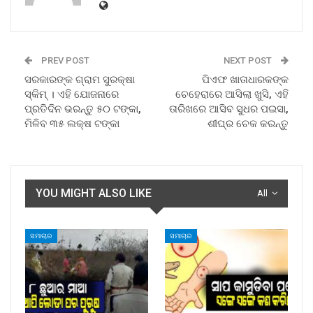
PREV POST
NEXT POST
ସରକାରଙ୍କ ଗ୍ରାମ ସୁରକ୍ଷା
ପିଏଫ ଖାତାଧାରକଙ୍କ
ସ୍କିମ୍‌ । ଏହି ଯୋଜନାରେ
ଚେହେରାରେ ଆସିଲା ଖୁସି, ଏହି
ପ୍ରତିଦିନ ଭରନ୍ତୁ ୫୦ ଟଙ୍କା,
ତାରିଖରେ ଆସିବ ସୁଧର ପଇସା,
ମିଳିବ ୩୫ ଲକ୍ଷ ଟଙ୍କା
ଶୀଘ୍ର ଚେକ କରନ୍ତୁ
YOU MIGHT ALSO LIKE
All
ସମାଚାର
ସମାଚାର