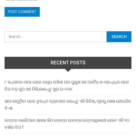
RECENT POSTS
୮ ସନ୍ତାନର ମାଆ ହୋଇ ମଧ୍ୟ ରଖିଲା ପର ପୁରୁଷ ସହ ଅବୈଧ ସ-ମ୍ବନ୍ଧ,ତା ପରେ
ନିଜ ବଡ଼ ପୁଅ ସହ ମିଶି,ଜାଣନ୍ତୁ ପୁରା ଘ-ଟଣା
ସାପ କାମୁଡ଼ିବା ପରେ ତୁରନ୍ତ ବ୍ୟବହାର କରନ୍ତୁ ଏହି ଜିନିଷ, ମୂଳରୁ ଶେଷ ହୋଇଯିବ
ବି-ଷ
ଉତ୍ତର କୋରିଆର ଶାସକ କିମ ଜୋଙ୍ଗ ଉନଙ୍କ ଉତ୍ତରାଧିକାରୀ ହେବେ ଏହି ୧୦
ବର୍ଷର ଝିଅ !