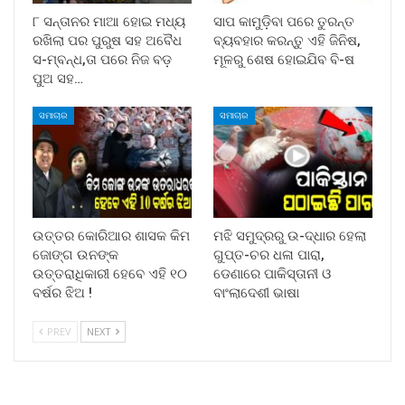
୮ ସନ୍ତାନର ମାଆ ହୋଇ ମଧ୍ୟ
ସାପ କାମୁଡ଼ିବା ପରେ ତୁରନ୍ତ
ରଖିଲା ପର ପୁରୁଷ ସହ ଅବୈଧ
ବ୍ୟବହାର କରନ୍ତୁ ଏହି ଜିନିଷ,
ସ-ମ୍ବନ୍ଧ,ତା ପରେ ନିଜ ବଡ଼
ମୂଳରୁ ଶେଷ ହୋଇଯିବ ବି-ଷ
ପୁଅ ସହ…
ସମାଚାର
ସମାଚାର
ଉତ୍ତର କୋରିଆର ଶାସକ କିମ
ମଝି ସମୁଦ୍ରରୁ ଉ-ଦ୍ଧାର ହେଲା
ଜୋଙ୍ଗ ଉନଙ୍କ
ଗୁପ୍ତ-ଚର ଧଳା ପାରା,
ଉତ୍ତରାଧିକାରୀ ହେବେ ଏହି ୧୦
ଡେଣାରେ ପାକିସ୍ତାନୀ ଓ
ବର୍ଷର ଝିଅ !
ବାଂଲାଦେଶୀ ଭାଷା
PREV
NEXT