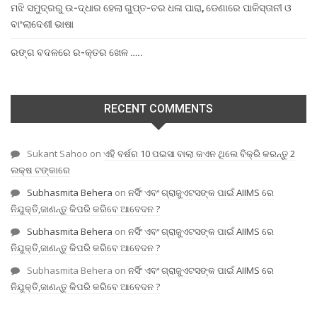
ମଝି ସମୁଦ୍ରରୁ ଉ-ଦ୍ଧାର ହେଲା ଗୁପ୍ତ-ଚର ଧଳା ପାରା, ଡେଣାରେ ପାକିସ୍ତାନୀ ଓ
ବାଂଲାଦେଶୀ ଭାଷା
ରଙ୍ଗ ବଦଳରେ ର-କ୍ତର ଖେଳ …..
RECENT COMMENTS
Sukant Sahoo
on
ଏହି ବର୍ଷର 10 ପଇସା ବାଲା କଏନ ଥିଲେ ବିକ୍ରି କରନ୍ତୁ 2
ଲକ୍ଷ ଟଙ୍କାରେ
Subhasmita Behera
on
ନର୍ସିଂ ଏବଂ ଗ୍ରାଜୁଏଟସଙ୍କ ପାଇଁ AIIMS ରେ
ନିଯୁକ୍ତି,ଜାଣନ୍ତୁ କିପରି କରିବେ ଆବେଦନ ?
Subhasmita Behera
on
ନର୍ସିଂ ଏବଂ ଗ୍ରାଜୁଏଟସଙ୍କ ପାଇଁ AIIMS ରେ
ନିଯୁକ୍ତି,ଜାଣନ୍ତୁ କିପରି କରିବେ ଆବେଦନ ?
Subhasmita Behera
on
ନର୍ସିଂ ଏବଂ ଗ୍ରାଜୁଏଟସଙ୍କ ପାଇଁ AIIMS ରେ
ନିଯୁକ୍ତି,ଜାଣନ୍ତୁ କିପରି କରିବେ ଆବେଦନ ?