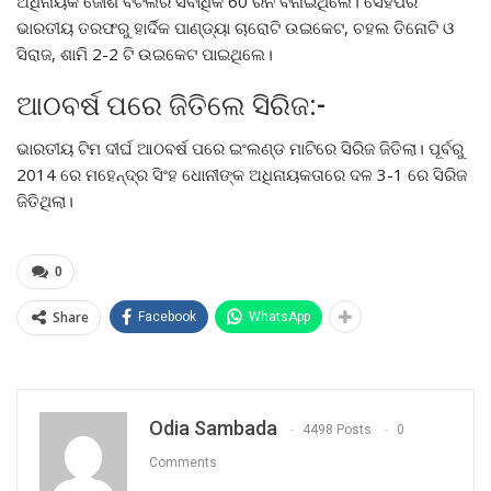
ଅଧିନାୟକ ଜୋଶ ବଟଲର ସର୍ବାଧିକ 60 ରନ ବନାଇଥିଲେ। ସେହିପରି
ଭାରତୀୟ ତରଫରୁ ହାର୍ଦିକ ପାଣ୍ଡ୍ୟା ଚାରୋଟି ଉଇକେଟ, ଚହଲ ତିନୋଟି ଓ
ସିରାଜ, ଶାମି 2-2 ଟି ଉଇକେଟ ପାଇଥିଲେ।
ଆଠବର୍ଷ ପରେ ଜିତିଲେ ସିରିଜ:-
ଭାରତୀୟ ଟିମ ଦୀର୍ଘ ଆଠବର୍ଷ ପରେ ଇଂଲଣ୍ଡ ମାଟିରେ ସିରିଜ ଜିତିଲା। ପୂର୍ବରୁ
2014 ରେ ମହେନ୍ଦ୍ର ସିଂହ ଧୋନୀଙ୍କ ଅଧିନାୟକତାରେ ଦଳ 3-1 ରେ ସିରିଜ
ଜିତିଥିଲା।
0
Share
Facebook
WhatsApp
Odia Sambada
4498 Posts
0
Comments