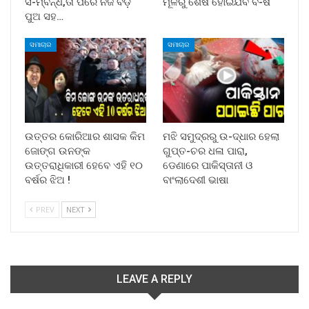
ସ-ମ୍ବନ୍ଧ,ତା ପରେ ନିଜ ବଡ଼
ମୂଳରୁ ଶେଷ ହୋଇଯିବ ବି-ଷ
ପୁଅ ସହ…
ସମାଚାର
ସମାଚାର
ଉତ୍ତର କୋରିଆର ଶାସକ କିମ
ମଝି ସମୁଦ୍ରରୁ ଉ-ଦ୍ଧାର ହେଲା
ଜୋଙ୍ଗ ଉନଙ୍କ
ଗୁପ୍ତ-ଚର ଧଳା ପାରା,
ଉତ୍ତରାଧିକାରୀ ହେବେ ଏହି ୧୦
ଡେଣାରେ ପାକିସ୍ତାନୀ ଓ
ବର୍ଷର ଝିଅ !
ବାଂଲାଦେଶୀ ଭାଷା
PREV
NEXT
LEAVE A REPLY