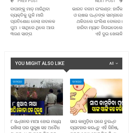
PREV POST
NEXT POST
ବାପାଙ୍କୁ ମାଡ଼ ମାରିଥିବା
ଭାରତ ବନାମ ଇଂଲଣ୍ଡ: ହାର୍ଦିକ
ବ୍ୟକ୍ତିକୁ ଗୁଳି ମାରି
ଓ ଋଷଭ ପନ୍ତଙ୍କ ସାମ୍ନାରେ
ପ୍ରତିଶୋଧ ନେଲା ନାବାଳକ
ଥକିଗଲେ ଇଂଲିଶ ବୋଲର।
ପୁଅ । ସାଥିରେ ଥିଲେ ଆଉ
ହାରିବା ମ୍ୟାଚ ଜିତାଇଦେଲେ
୩ଜଣ ସାଙ୍ଗ
ଏହି ଦୁଇ ଖେଳାଳି
YOU MIGHT ALSO LIKE
All
ସମାଚାର
ସମାଚାର
୮ ସନ୍ତାନର ମାଆ ହୋଇ ମଧ୍ୟ
ସାପ କାମୁଡ଼ିବା ପରେ ତୁରନ୍ତ
ରଖିଲା ପର ପୁରୁଷ ସହ ଅବୈଧ
ବ୍ୟବହାର କରନ୍ତୁ ଏହି ଜିନିଷ,