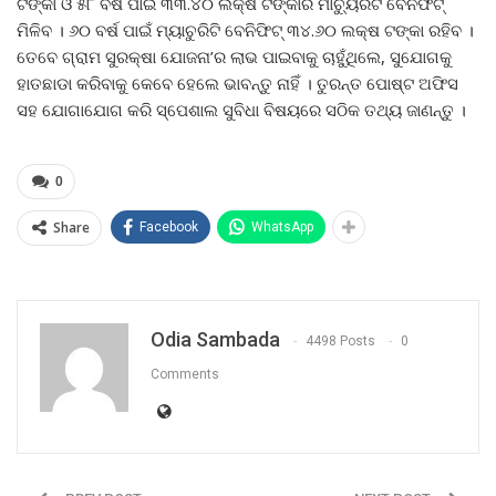
ଟଙ୍କା ଓ ୫୮ ବର୍ଷ ପାଇଁ ୩୩.୪୦ ଲକ୍ଷ ଟଙ୍କାର ମାଚ୍ୟୁରିଟି ବେନିଫିଟ୍
ମିଳିବ । ୬୦ ବର୍ଷ ପାଇଁ ମ୍ୟାଚୁରିଟି ବେନିଫିଟ୍ ୩୪.୬୦ ଲକ୍ଷ ଟଙ୍କା ରହିବ ।
ତେବେ ଗ୍ରାମ ସୁରକ୍ଷା ଯୋଜନା’ର ଲାଭ ପାଇବାକୁ ଚାହୁଁଥିଲେ, ସୁଯୋଗକୁ
ହାତଛାଡା କରିବାକୁ କେବେ ହେଲେ ଭାବନ୍ତୁ ନାହିଁ । ତୁରନ୍ତ ପୋଷ୍ଟ ଅଫିସ
ସହ ଯୋଗାଯୋଗ କରି ସ୍ପେଶାଲ ସୁବିଧା ବିଷୟରେ ସଠିକ ତଥ୍ୟ ଜାଣନ୍ତୁ ।
0
Share
Facebook
WhatsApp
Odia Sambada
4498 Posts
0
Comments