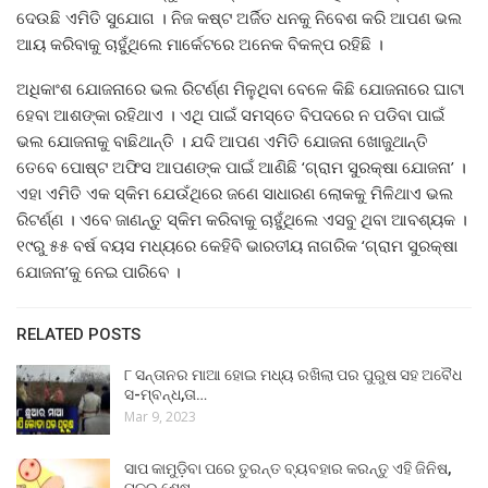
ଦେଉଛି ଏମିତି ସୁଯୋଗ । ନିଜ କଷ୍ଟ ଅର୍ଜିତ ଧନକୁ ନିବେଶ କରି ଆପଣ ଭଲ
ଆୟ କରିବାକୁ ଚାହୁଁଥିଲେ ମାର୍କେଟରେ ଅନେକ ବିକଳ୍ପ ରହିଛି ।
ଅଧିକାଂଶ ଯୋଜନାରେ ଭଲ ରିଟର୍ଣ୍ଣ ମିଳୁଥିବା ବେଳେ କିଛି ଯୋଜନାରେ ଘାଟା
ହେବା ଆଶଙ୍କା ରହିଥାଏ । ଏଥି ପାଇଁ ସମସ୍ତେ ବିପଦରେ ନ ପଡିବା ପାଇଁ
ଭଲ ଯୋଜନାକୁ ବାଛିଥାନ୍ତି । ଯଦି ଆପଣ ଏମିତି ଯୋଜନା ଖୋଜୁଥାନ୍ତି
ତେବେ ପୋଷ୍ଟ ଅଫିସ ଆପଣଙ୍କ ପାଇଁ ଆଣିଛି ‘ଗ୍ରାମ ସୁରକ୍ଷା ଯୋଜନା’ ।
ଏହା ଏମିତି ଏକ ସ୍କିମ ଯେଉଁଥିରେ ଜଣେ ସାଧାରଣ ଲୋକକୁ ମିଳିଥାଏ ଭଲ
ରିଟର୍ଣ୍ଣ । ଏବେ ଜାଣନ୍ତୁ ସ୍କିମ କରିବାକୁ ଚାହୁଁଥିଲେ ଏସବୁ ଥିବା ଆବଶ୍ୟକ ।
୧୯ରୁ ୫୫ ବର୍ଷ ବୟସ ମଧ୍ୟରେ କେହିବି ଭାରତୀୟ ନାଗରିକ ‘ଗ୍ରାମ ସୁରକ୍ଷା
ଯୋଜନା’କୁ ନେଇ ପାରିବେ ।
RELATED POSTS
୮ ସନ୍ତାନର ମାଆ ହୋଇ ମଧ୍ୟ ରଖିଲା ପର ପୁରୁଷ ସହ ଅବୈଧ
ସ-ମ୍ବନ୍ଧ,ତା…
Mar 9, 2023
ସାପ କାମୁଡ଼ିବା ପରେ ତୁରନ୍ତ ବ୍ୟବହାର କରନ୍ତୁ ଏହି ଜିନିଷ,
ମୂଳରୁ ଶେଷ…