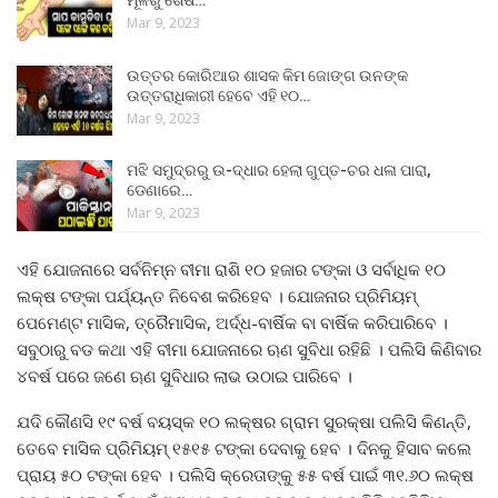
Mar 9, 2023
ଉତ୍ତର କୋରିଆର ଶାସକ କିମ ଜୋଙ୍ଗ ଉନଙ୍କ
ଉତ୍ତରାଧିକାରୀ ହେବେ ଏହି ୧୦…
Mar 9, 2023
ମଝି ସମୁଦ୍ରରୁ ଉ-ଦ୍ଧାର ହେଲା ଗୁପ୍ତ-ଚର ଧଳା ପାରା,
ଡେଣାରେ…
Mar 9, 2023
ଏହି ଯୋଜନାରେ ସର୍ବନିମ୍ନ ବୀମା ରାଶି ୧୦ ହଜାର ଟଙ୍କା ଓ ସର୍ବାଧିକ ୧୦
ଲକ୍ଷ ଟଙ୍କା ପର୍ଯ୍ୟନ୍ତ ନିବେଶ କରିହେବ । ଯୋଜନାର ପ୍ରିମିୟମ୍
ପେମେଣ୍ଟ ମାସିକ, ତ୍ରୈମାସିକ, ଅର୍ଦ୍ଧ-ବାର୍ଷିକ ବା ବାର୍ଷିକ କରିପାରିବେ ।
ସବୁଠାରୁ ବଡ କଥା ଏହି ବୀମା ଯୋଜନାରେ ଋଣ ସୁବିଧା ରହିଛି । ପଲିସି କିଣିବାର
୪ବର୍ଷ ପରେ ଜଣେ ଋଣ ସୁବିଧାର ଲାଭ ଉଠାଇ ପାରିବେ ।
ଯଦି କୌଣସି ୧୯ ବର୍ଷ ବୟସ୍କ ୧୦ ଲକ୍ଷର ଗ୍ରାମ ସୁରକ୍ଷା ପଲିସି କିଣନ୍ତି,
ତେବେ ମାସିକ ପ୍ରିମିୟମ୍ ୧୫୧୫ ଟଙ୍କା ଦେବାକୁ ହେବ । ଦିନକୁ ହିସାବ କଲେ
ପ୍ରାୟ ୫୦ ଟଙ୍କା ହେବ । ପଲିସି କ୍ରେତାଙ୍କୁ ୫୫ ବର୍ଷ ପାଇଁ ୩୧.୬୦ ଲକ୍ଷ