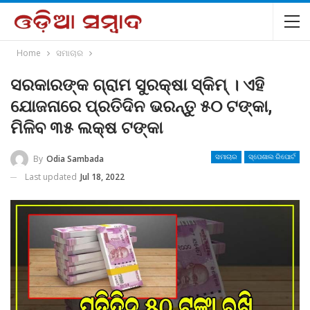
Home
ସମାଚାର
ସରକାରଙ୍କ ଗ୍ରାମ ସୁରକ୍ଷା ସ୍କିମ୍‌ । ଏହି
ଯୋଜନାରେ ପ୍ରତିଦିନ ଭରନ୍ତୁ ୫୦ ଟଙ୍କା,
ମିଳିବ ୩୫ ଲକ୍ଷ ଟଙ୍କା
By
Odia Sambada
ସମାଚାର
ସ୍ପେଶାଲ ରିପୋର୍ଟ
Last updated
Jul 18, 2022