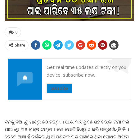
0
Share
Get real time updates directly on you
device, subscribe now.
Subscribe
ଦିନକୁ ଦିଅନ୍ତୁ ମାତ୍ର ୫୦ ଟଙ୍କା । ଆଉ ମାସକୁ ୧୫ ଶହ ଟଙ୍କା ଜମା କରି
ପାଆନ୍ତୁ ୩୫ ଲକ୍ଷ ଟଙ୍କା । କଣ କଥାଟି ବିଶ୍ୱାସ କରି ପାରୁନାହାଁନ୍ତି କି ।
ତେବେ ଆଜ୍ଞା ହଁ ଦର୍ଶକବନ୍ଧୁ ଆପଣଙ୍କ ଘର ପାଖରେ ଥିବା ପୋଷ୍ଟ ଅଫିସ