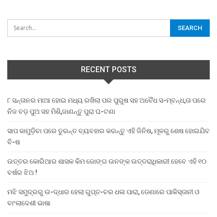
RECENT POSTS
୮ ସନ୍ତାନର ମାଆ ହୋଇ ମଧ୍ୟ ରଖିଲା ପର ପୁରୁଷ ସହ ଅବୈଧ ସ-ମ୍ବନ୍ଧ,ତା ପରେ
ନିଜ ବଡ଼ ପୁଅ ସହ ମିଶି,ଜାଣନ୍ତୁ ପୁରା ଘ-ଟଣା
ସାପ କାମୁଡ଼ିବା ପରେ ତୁରନ୍ତ ବ୍ୟବହାର କରନ୍ତୁ ଏହି ଜିନିଷ, ମୂଳରୁ ଶେଷ ହୋଇଯିବ
ବି-ଷ
ଉତ୍ତର କୋରିଆର ଶାସକ କିମ ଜୋଙ୍ଗ ଉନଙ୍କ ଉତ୍ତରାଧିକାରୀ ହେବେ ଏହି ୧୦
ବର୍ଷର ଝିଅ !
ମଝି ସମୁଦ୍ରରୁ ଉ-ଦ୍ଧାର ହେଲା ଗୁପ୍ତ-ଚର ଧଳା ପାରା, ଡେଣାରେ ପାକିସ୍ତାନୀ ଓ
ବାଂଲାଦେଶୀ ଭାଷା