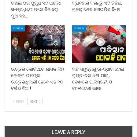
ରଖିଲା ପର ପୁରୁଷ ସହ ଅବୈଧ
ବ୍ୟବହାର କରନ୍ତୁ ଏହି ଜିନିଷ,
ସ-ମ୍ବନ୍ଧ,ତା ପରେ ନିଜ ବଡ଼
ମୂଳରୁ ଶେଷ ହୋଇଯିବ ବି-ଷ
ପୁଅ ସହ…
ସମାଚାର
ସମାଚାର
ଉତ୍ତର କୋରିଆର ଶାସକ କିମ
ମଝି ସମୁଦ୍ରରୁ ଉ-ଦ୍ଧାର ହେଲା
ଜୋଙ୍ଗ ଉନଙ୍କ
ଗୁପ୍ତ-ଚର ଧଳା ପାରା,
ଉତ୍ତରାଧିକାରୀ ହେବେ ଏହି ୧୦
ଡେଣାରେ ପାକିସ୍ତାନୀ ଓ
ବର୍ଷର ଝିଅ !
ବାଂଲାଦେଶୀ ଭାଷା
PREV
NEXT
LEAVE A REPLY