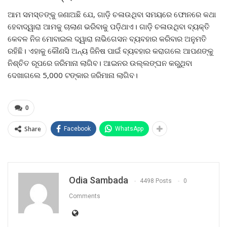
ଆମ ସମସ୍ତଙ୍କୁ ଜଣାଅଛି ଯେ, ଗାଡ଼ି ଚଳାଉଥିବା ସମୟରେ ଫୋନରେ କଥା
ହେବାଦ୍ୱାରା ଆମକୁ ଚାଲାଣ ଭରିବାକୁ ପଡ଼ିଥାଏ। ଗାଡ଼ି ଚଳାଉଥିବା ବ୍ୟକ୍ତି
କେବଳ ନିଜ ମୋବାଇଲ ଦ୍ୱାରା ନାଭିଗେସନ ବ୍ୟବହାର କରିବାର ଅନୁମତି
ରହିଛି। ଏହାକୁ କୌଣସି ଅନ୍ୟ ଜିନିଷ ପାଇଁ ବ୍ୟବହାର କରାଗଲେ ଆପଣଙ୍କୁ
ନିଶ୍ଚିତ ରୂପରେ ଜରିମାନା ଲାଗିବ। ଆଇନର ଉଲ୍ଲଙ୍ଘନ କରୁଥିବା
ଦେଖାଗଲେ 5,000 ଟଙ୍କାର ଜରିମାନା ଲାଗିବ।
0
Share
Facebook
WhatsApp
Odia Sambada
4498 Posts
0
Comments