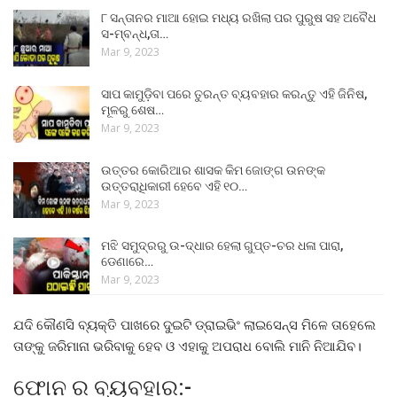
୮ ସନ୍ତାନର ମାଆ ହୋଇ ମଧ୍ୟ ରଖିଲା ପର ପୁରୁଷ ସହ ଅବୈଧ
ସ-ମ୍ବନ୍ଧ,ତା…
Mar 9, 2023
ସାପ କାମୁଡ଼ିବା ପରେ ତୁରନ୍ତ ବ୍ୟବହାର କରନ୍ତୁ ଏହି ଜିନିଷ,
ମୂଳରୁ ଶେଷ…
Mar 9, 2023
ଉତ୍ତର କୋରିଆର ଶାସକ କିମ ଜୋଙ୍ଗ ଉନଙ୍କ
ଉତ୍ତରାଧିକାରୀ ହେବେ ଏହି ୧୦…
Mar 9, 2023
ମଝି ସମୁଦ୍ରରୁ ଉ-ଦ୍ଧାର ହେଲା ଗୁପ୍ତ-ଚର ଧଳା ପାରା,
ଡେଣାରେ…
Mar 9, 2023
ଯଦି କୌଣସି ବ୍ୟକ୍ତି ପାଖରେ ଦୁଇଟି ଡ୍ରାଇଭିଂ ଲାଇସେନ୍ସ ମିଳେ ତାହେଲେ
ତାଙ୍କୁ ଜରିମାନା ଭରିବାକୁ ହେବ ଓ ଏହାକୁ ଅପରାଧ ବୋଲି ମାନି ନିଆଯିବ।
ଫୋନ ର ବ୍ୟବହାର:-