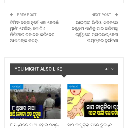
PREV POST
NEXT POST
ଟିଫିନ ବକ୍ସ ନୁହେଁ ଏହା ହେଉଛି
ଭାଇରାଲ ଭିଡିଓ: ସଡକରେ
ୱାଶିଂ ମେସିନ, ଗୋଟିଏ
ବହୁଥିବା ପାଣିକୁ ପାର କରିବାକୁ
ମିନିଟରେ ଚକାଚକ କରିଦେବ
ଚାହୁଁଥିଲେ ଡ୍ରାଇଭର,ହେଲା
ଆପଣଙ୍କ କପଡ଼ା
ଭୟଙ୍କର ଦୁର୍ଘଟଣା
YOU MIGHT ALSO LIKE
All
ସମାଚାର
ସମାଚାର
୮ ସନ୍ତାନର ମାଆ ହୋଇ ମଧ୍ୟ
ସାପ କାମୁଡ଼ିବା ପରେ ତୁରନ୍ତ