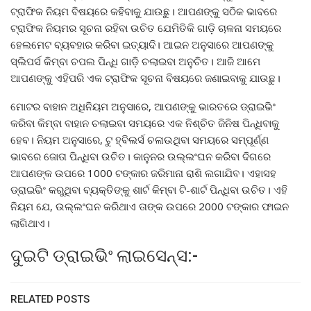
ଟ୍ରାଫିକ ନିୟମ ବିଷୟରେ କହିବାକୁ ଯାଉଛୁ। ଆପଣଙ୍କୁ ସଠିକ ଭାବରେ
ଟ୍ରାଫିକ ନିୟମର ସୂଚନା ରହିବା ଉଚିତ ଯେମିତିକି ଗାଡ଼ି ଚାଳନା ସମୟରେ
ହେଲମେଟ ବ୍ୟବହାର କରିବା ଇତ୍ୟାଦି। ଆଇନ ଅନୁସାରେ ଆପଣଙ୍କୁ
ସ୍ଲିପର୍ସ କିମ୍ବା ଚପଲ ପିନ୍ଧି ଗାଡ଼ି ଚଲାଇବା ଅନୁଚିତ। ଆଜି ଆମେ
ଆପଣଙ୍କୁ ଏହିପରି ଏକ ଟ୍ରାଫିକ ସୂଚନା ବିଷୟରେ ଜଣାଇବାକୁ ଯାଉଛୁ।
ମୋଟର ବାହାନ ଅଧିନିୟମ ଅନୁସାରେ, ଆପଣଙ୍କୁ ଭାରତରେ ଡ୍ରାଇଭିଂ
କରିବା କିମ୍ବା ବାହାନ ଚଲାଇବା ସମୟରେ ଏକ ନିଶ୍ଚିତ ଜିନିଷ ପିନ୍ଧିବାକୁ
ହେବ। ନିୟମ ଅନୁସାରେ, ଟୁ ହ୍ବିଲର୍ସ ଚଳାଉଥିବା ସମୟରେ ସମ୍ପୂର୍ଣ୍ଣ
ଭାବରେ ଜୋତା ପିନ୍ଧିବା ଉଚିତ। କାନୁନର ଉଲ୍ଲଂଘନ କରିବା ଦିଗରେ
ଆପଣଙ୍କ ଉପରେ 1000 ଟଙ୍କାର ଜରିମାନା ରାଶି ଲଗାଯିବ। ଏହାସହ
ଡ୍ରାଇଭିଂ କରୁଥିବା ବ୍ୟକ୍ତିଙ୍କୁ ଶାର୍ଟ କିମ୍ବା ଟି-ଶାର୍ଟ ପିନ୍ଧିବା ଉଚିତ। ଏହି
ନିୟମ ଯେ, ଉଲ୍ଲଂଘନ କରିଥାଏ ତାଙ୍କ ଉପରେ 2000 ଟଙ୍କାର ଫାଇନ
ଲାଗିଥାଏ।
ଦୁଇଟି ଡ୍ରାଇଭିଂ ଲାଇସେନ୍ସ:-
RELATED POSTS