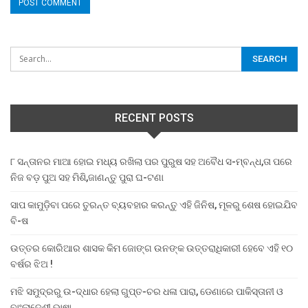
RECENT POSTS
୮ ସନ୍ତାନର ମାଆ ହୋଇ ମଧ୍ୟ ରଖିଲା ପର ପୁରୁଷ ସହ ଅବୈଧ ସ-ମ୍ବନ୍ଧ,ତା ପରେ
ନିଜ ବଡ଼ ପୁଅ ସହ ମିଶି,ଜାଣନ୍ତୁ ପୁରା ଘ-ଟଣା
ସାପ କାମୁଡ଼ିବା ପରେ ତୁରନ୍ତ ବ୍ୟବହାର କରନ୍ତୁ ଏହି ଜିନିଷ, ମୂଳରୁ ଶେଷ ହୋଇଯିବ
ବି-ଷ
ଉତ୍ତର କୋରିଆର ଶାସକ କିମ ଜୋଙ୍ଗ ଉନଙ୍କ ଉତ୍ତରାଧିକାରୀ ହେବେ ଏହି ୧୦
ବର୍ଷର ଝିଅ !
ମଝି ସମୁଦ୍ରରୁ ଉ-ଦ୍ଧାର ହେଲା ଗୁପ୍ତ-ଚର ଧଳା ପାରା, ଡେଣାରେ ପାକିସ୍ତାନୀ ଓ
ବାଂଲାଦେଶୀ ଭାଷା