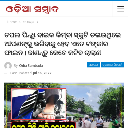
Home
ସମାଚାର
ଚପଲ ପିନ୍ଧି ବାଇକ କିମ୍ବା ସ୍କୁଟି ଚଳାଉଥିଲେ
ଆପଣଙ୍କୁ ଭରିବାକୁ ହେବ ଏତେ ଟଙ୍କାର
ଫାଇନ। ଜାଣନ୍ତୁ କେତେ କଟିବ ଚାଲାଣ
By
Odia Sambada
ସମାଚାର
ସ୍ପେଶାଲ ରିପୋର୍ଟ
Last updated
Jul 16, 2022