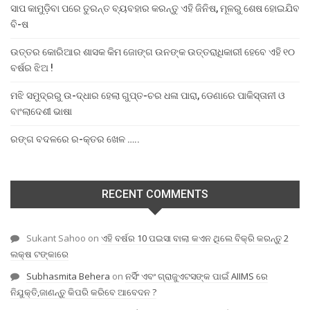
ସାପ କାମୁଡ଼ିବା ପରେ ତୁରନ୍ତ ବ୍ୟବହାର କରନ୍ତୁ ଏହି ଜିନିଷ, ମୂଳରୁ ଶେଷ ହୋଇଯିବ
ବି-ଷ
ଉତ୍ତର କୋରିଆର ଶାସକ କିମ ଜୋଙ୍ଗ ଉନଙ୍କ ଉତ୍ତରାଧିକାରୀ ହେବେ ଏହି ୧୦
ବର୍ଷର ଝିଅ !
ମଝି ସମୁଦ୍ରରୁ ଉ-ଦ୍ଧାର ହେଲା ଗୁପ୍ତ-ଚର ଧଳା ପାରା, ଡେଣାରେ ପାକିସ୍ତାନୀ ଓ
ବାଂଲାଦେଶୀ ଭାଷା
ରଙ୍ଗ ବଦଳରେ ର-କ୍ତର ଖେଳ …..
RECENT COMMENTS
Sukant Sahoo
on
ଏହି ବର୍ଷର 10 ପଇସା ବାଲା କଏନ ଥିଲେ ବିକ୍ରି କରନ୍ତୁ 2
ଲକ୍ଷ ଟଙ୍କାରେ
Subhasmita Behera
on
ନର୍ସିଂ ଏବଂ ଗ୍ରାଜୁଏଟସଙ୍କ ପାଇଁ AIIMS ରେ
ନିଯୁକ୍ତି,ଜାଣନ୍ତୁ କିପରି କରିବେ ଆବେଦନ ?