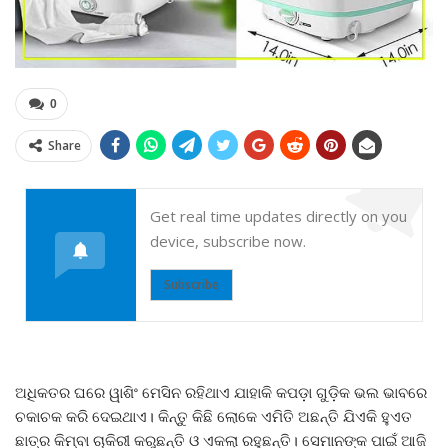
0
Share
Get real time updates directly on you
device, subscribe now.
Subscribe
ଅଧିକତର ଘରେ ୱାଶିଂ ମେସିନ ରହିଥାଏ ଯାହାକି କପଡ଼ା ଗୁଡ଼ିକ ଭଲ ଭାବରେ
ଚକାଚକ କରି ଦେଇଥାଏ। କିନ୍ତୁ କିଛି ଲୋକେ ଏମିତି ଅଛନ୍ତି ଯିଏକି ହୁଏତ
ଛାତ୍ର କିମ୍ବା ଚାକିରୀ କରୁଛନ୍ତି ଓ ଏକଲା ରହୁଛନ୍ତି। ସେମାନଙ୍କ ପାଇଁ ଆଜି