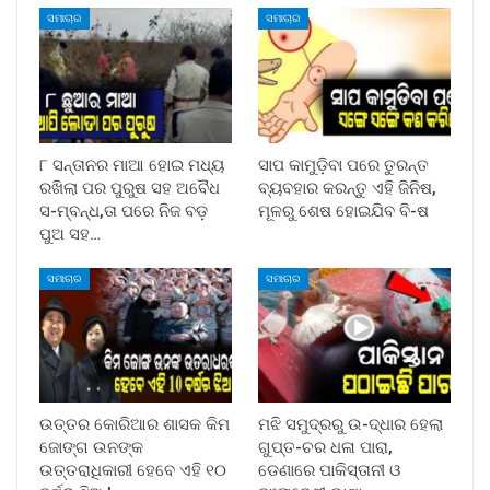
ସମାଚାର
ସମାଚାର
୮ ସନ୍ତାନର ମାଆ ହୋଇ ମଧ୍ୟ
ସାପ କାମୁଡ଼ିବା ପରେ ତୁରନ୍ତ
ରଖିଲା ପର ପୁରୁଷ ସହ ଅବୈଧ
ବ୍ୟବହାର କରନ୍ତୁ ଏହି ଜିନିଷ,
ସ-ମ୍ବନ୍ଧ,ତା ପରେ ନିଜ ବଡ଼
ମୂଳରୁ ଶେଷ ହୋଇଯିବ ବି-ଷ
ପୁଅ ସହ…
ସମାଚାର
ସମାଚାର
ଉତ୍ତର କୋରିଆର ଶାସକ କିମ
ମଝି ସମୁଦ୍ରରୁ ଉ-ଦ୍ଧାର ହେଲା
ଜୋଙ୍ଗ ଉନଙ୍କ
ଗୁପ୍ତ-ଚର ଧଳା ପାରା,
ଉତ୍ତରାଧିକାରୀ ହେବେ ଏହି ୧୦
ଡେଣାରେ ପାକିସ୍ତାନୀ ଓ