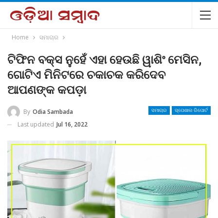
Home
ସମାଚାର
ଟିଫିନ ବକ୍ସ ନୁହେଁ ଏହା ହେଉଛି ୱାଶିଂ ମେସିନ,
ଗୋଟିଏ ମିନିଟରେ ଚକାଚକ କରିଦେବ
ଆପଣଙ୍କ କପଡ଼ା
By
Odia Sambada
ସମାଚାର
ସ୍ପେଶାଲ ରିପୋର୍ଟ
Last updated
Jul 16, 2022