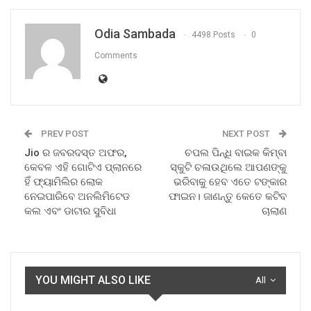
Odia Sambada
4498 Posts
0
Comments
PREV POST
NEXT POST
Jio ର ଜବରଦସ୍ତ ଅଫର,
ଚପଲ ପିନ୍ଧି ବାଇକ କିମ୍ବା
କେବଳ ଏହି ଗୋଟିଏ ପ୍ଲାନରେ
ସ୍କୁଟି ଚଳାଉଥିଲେ ଆପଣଙ୍କୁ
ହିଁ ଫ୍ୟାମିଲିର ଲୋକ
ଭରିବାକୁ ହେବ ଏତେ ଟଙ୍କାର
ନେଇପାରିବେ ଅନଲିମିଟେଡ
ଫାଇନ। ଜାଣନ୍ତୁ କେତେ କଟିବ
କଲ ଏବଂ ଡାଟାର ସୁବିଧା
ଚାଲାଣ
YOU MIGHT ALSO LIKE
All