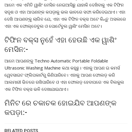
ଆମେ ଏକ ଏମିତି ୱାଶିଂ ମେସିନ ନେଇଆସିଛୁ ଯାହାକି ଦେଖିବାକୁ ଏକ ଟିଫିନ
ସଦୃଶ ଓ ଏହା ଆପଣଙ୍କ କପଡ଼ାକୁ ଭଲ ଭାବରେ ସଫା କରିଦେଇଥାଏ। ଏହା
ଦେଖି ଆପଣଙ୍କୁ ଲାଗିବ ଯେ, ଏହା ଏକ ଟିଫିନ ବକ୍ସ ଅଟେ କିନ୍ତୁ ଅସଲରେ
ଏହା ଏକ ଫୋଲ୍ଡେବୁଲ ଓ ପୋର୍ଟେବୁଲ ୱାଶିଂ ମେସିନ ଅଟେ।
ଟିଫିନ ବକ୍ସ ନୁହେଁ ଏହା ହେଉଛି ଏକ ୱାଶିଂ
ମେସିନ:-
ଆମେ ଆପଣଙ୍କୁ Techno Automatic Portable Foldable
Ultrasonic Washing Machine କଥା କହୁଛୁ। ଏହାକୁ ଆପଣ ଇ କମର୍ସ
ୱେବସାଇଟ ଫ୍ଲିପକାର୍ଟରୁ କିଣିପାରିବେ। ଏହାକୁ ଆପଣ ଫୋଲଡ଼ କରି
ଆଲମାରୀ ଭିତରେ ରଖିପାରିବେ ଓ ଏହା ଫୋଲଡ଼ ହେବାପରେ ଏକ ବିଲକୁଲ
ଏକ ଟିଫିନ ବକ୍ସ ଭଳି ଦେଖାଯାଇଥାଏ।
ମିନିଟ ରେ ଚକାଚକ ହୋଇଯିବ ଆପଣଙ୍କ
କପଡ଼ା:-
RELATED POSTS