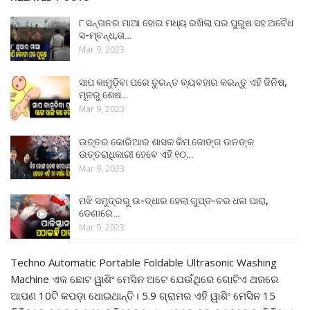
୮ ସନ୍ତାନର ମାଆ ହୋଇ ମଧ୍ୟ ରଖିଲା ପର ପୁରୁଷ ସହ ଅବୈଧ
ସ-ମ୍ବନ୍ଧ,ତା…
Mar 9, 2023
ସାପ କାମୁଡ଼ିବା ପରେ ତୁରନ୍ତ ବ୍ୟବହାର କରନ୍ତୁ ଏହି ଜିନିଷ,
ମୂଳରୁ ଶେଷ…
Mar 9, 2023
ଉତ୍ତର କୋରିଆର ଶାସକ କିମ ଜୋଙ୍ଗ ଉନଙ୍କ
ଉତ୍ତରାଧିକାରୀ ହେବେ ଏହି ୧୦…
Mar 9, 2023
ମଝି ସମୁଦ୍ରରୁ ଉ-ଦ୍ଧାର ହେଲା ଗୁପ୍ତ-ଚର ଧଳା ପାରା,
ଡେଣାରେ…
Mar 9, 2023
Techno Automatic Portable Foldable Ultrasonic Washing
Machine ଏକ ଛୋଟ ୱାଶିଂ ମେସିନ ଅଟେ ଯେଉଁଥିରେ ଗୋଟିଏ ଥରରେ
ଆପଣ 10ଟି କପଡ଼ା ଧୋଇଥାନ୍ତି। 5.9 ଗ୍ରାମର ଏହି ୱାଶିଂ ମେସିନ 15