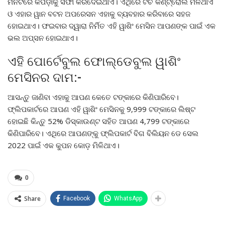
ମିନିଟରେ କପଡ଼ାକୁ ସଫା କରିଦେଇଥାଏ। ଏଥିରେ ଟଚ କଣ୍ଟ୍ରୋଲ ମିଳିଥାଏ
ଓ ଏହାର ୱାନ ବଟନ ଅପରେସନ ଏହାକୁ ବ୍ୟବହାର କରିବାରେ ସହଜ
ହୋଇଥାଏ। ଫଇବାର ଦ୍ୱାରା ନିର୍ମିତ ଏହି ୱାଶିଂ ମେସିନ ଆପଣଙ୍କ ପାଇଁ ଏକ
ଭଲ ଅପ୍ସନ ହୋଇଥାଏ।
ଏହି ପୋର୍ଟେବୁଲ ଫୋଲ୍ଡେବୁଲ ୱାଶିଂ
ମେସିନର ଦାମ:-
ଆସନ୍ତୁ ଜାଣିବା ଏହାକୁ ଆପଣ କେତେ ଟଙ୍କାରେ କିଣିପାରିବେ।
ଫ୍ଲିପକାର୍ଟରେ ଆପଣ ଏହି ୱାଶିଂ ମେସିନକୁ 9,999 ଟଙ୍କାରେ ଲିଷ୍ଟ
ହୋଇଛି କିନ୍ତୁ 52% ଡିସ୍କାଉଣ୍ଟ ସହିତ ଆପଣ 4,799 ଟଙ୍କାରେ
କିଣିପାରିବେ। ଏଥିରେ ଆପଣଙ୍କୁ ଫ୍ଲିପକାର୍ଟ ବିଗ ବିଲିୟନ ଡେ ସେଲ
2022 ପାଇଁ ଏକ କୁପନ କୋଡ଼ ମିଳିଥାଏ।
0
Share
Facebook
WhatsApp