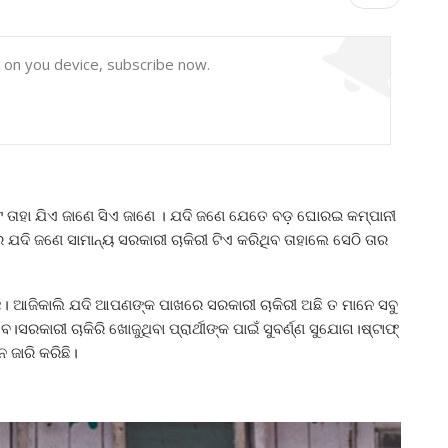
y on you device, subscribe now.
ଟ ତାହା ଯିଏ ଜାଣେ ସିଏ ଜାଣେ । ଯଦି ଜଣେ ଯେତେ ବଡ଼ ଘୋରଇ କମ୍ପାନୀ
େ ଯଦି ଜଣେ ସାମାନ୍ୟ ସରକାରୀ ଚାକିରୀ ଟିଏ କରିଥିବ ତାହାଲେ ସେଠି ତାର
। ଆଜିକାଲି ଯଦି ଆପଣଙ୍କ ପାଖରେ ସରକାରୀ ଚାକିରୀ ଅଛି ତ ମାନେ ସବୁ
ରକାରୀ ଚାକିରି ଖୋଜୁଥିବା ପ୍ରାର୍ଥୀଙ୍କ ପାଇଁ ସୁବର୍ଣ୍ଣ ସୁଯୋଗ।ଷ୍ଟାଫ୍
 ଜାରି କରିଛି।