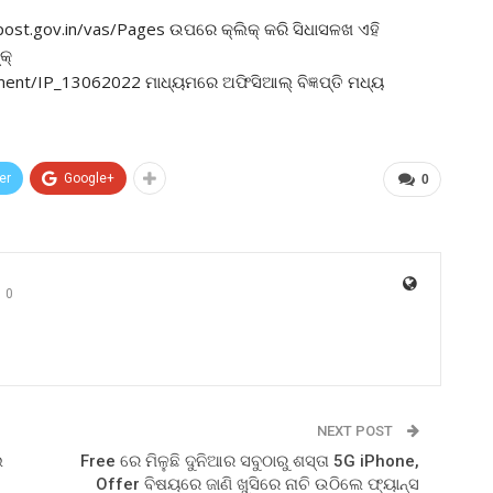
iapost.gov.in/vas/Pages ଉପରେ କ୍ଲିକ୍ କରି ସିଧାସଳଖ ଏହି
କ୍
ent/IP_13062022 ମାଧ୍ୟମରେ ଅଫିସିଆଲ୍ ବିଜ୍ଞପ୍ତି ମଧ୍ୟ
er
Google+
0
0
NEXT POST
େ
Free ରେ ମିଳୁଛି ଦୁନିଆର ସବୁଠାରୁ ଶସ୍ତା 5G iPhone,
Offer ବିଷୟରେ ଜାଣି ଖୁସିରେ ନାଚି ଉଠିଲେ ଫ୍ୟାନ୍ସ