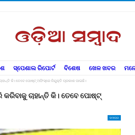
େଶ
ସ୍ପେଶାଲ ରିପୋର୍ଟ
ବିଶେଷ
ଖେଳ ଖବର
ମନୋ
ାନ୍ତି କି। ତେବେ ପୋଷ୍ଟ୍ ଅଫିସ୍‌ରେ ନିଯୁକ୍ତି ପ୍ରକାଶ ପାଇଛି।
ରିବାକୁ ଚାହାନ୍ତି କି। ତେବେ ପୋଷ୍ଟ୍
ସମାଚାର