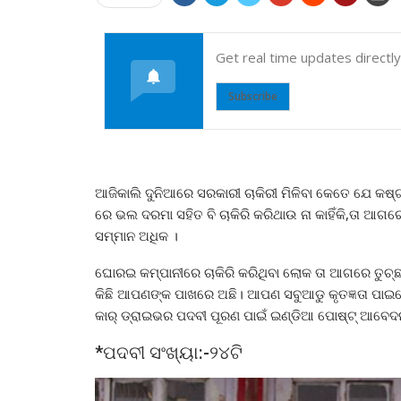
Get real time updates directl
Subscribe
ଆଜିକାଲି ଦୁନିଆରେ ସରକାରୀ ଚାକିରୀ ମିଳିବା କେତେ ଯେ କଷ୍
ରେ ଭଲ ଦରମା ସହିତ ବି ଚାକିରି କରିଥାଉ ନା କାହିଁକି,ତା ଆଗର
ସମ୍ମାନ ଅଧିକ ।
ଘୋରଇ କମ୍ପାନୀରେ ଚାକିରି କରିଥିବା ଲୋକ ତା ଆଗରେ ତୁଚ୍ଛ
କିଛି ଆପଣଙ୍କ ପାଖରେ ଅଛି। ଆପଣ ସବୁଆଡୁ କୃତଜ୍ଞତା ପାଇବେ।ସ
କାର୍ ଡ୍ରାଇଭର ପଦବୀ ପୂରଣ ପାଇଁ ଇଣ୍ଡିଆ ପୋଷ୍ଟ୍‌ ଆବେଦନ
*ପଦବୀ ସଂଖ୍ୟା:-୨୪ଟି