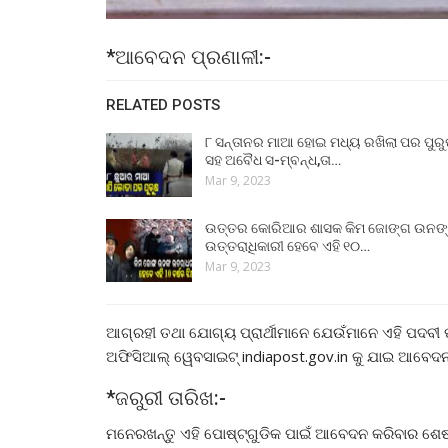
*ଆବେଦନ ପ୍ରଣାଳୀ:-
RELATED POSTS
୮ ସନ୍ତାନର ମାଆ ହୋଇ ମଧ୍ୟ ରଖିଲା ପର ପୁର
ସହ ଅବୈଧ ସ-ମ୍ବନ୍ଧ,ତା…
Mar 9, 2023
ଉତ୍ତର କୋରିଆର ଶାସକ କିମ ଜୋଙ୍ଗ ଉନଙ
ଉତ୍ତରାଧିକାରୀ ହେବେ ଏହି ୧୦…
Mar 9, 2023
ଆଗ୍ରହୀ ତଥା ଯୋଗ୍ୟ ପ୍ରାର୍ଥୀମାନେ ଯେଉଁମାନେ ଏହି ପଦବୀ ପ
ଅଫିସିଆଲ୍ ୱେବସାଇଟ୍ indiapost.gov.in କୁ ଯାଇ ଆବେଦନ
*ଜରୁରୀ ତାରିଖ:-
ମନେରଖନ୍ତୁ ଏହି ପୋଷ୍ଟ୍‌ଗୁଡିକ ପାଇଁ ଆବେଦନ କରିବାର ଶେଷ