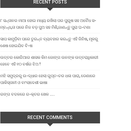
RECENT POSTS
୮ ସନ୍ତାନର ମାଆ ହୋଇ ମଧ୍ୟ ରଖିଲା ପର ପୁରୁଷ ସହ ଅବୈଧ ସ-
ମ୍ବନ୍ଧ,ତା ପରେ ନିଜ ବଡ଼ ପୁଅ ସହ ମିଶି,ଜାଣନ୍ତୁ ପୁରା ଘ-ଟଣା
ସାପ କାମୁଡ଼ିବା ପରେ ତୁରନ୍ତ ବ୍ୟବହାର କରନ୍ତୁ ଏହି ଜିନିଷ, ମୂଳରୁ
ଶେଷ ହୋଇଯିବ ବି-ଷ
ଉତ୍ତର କୋରିଆର ଶାସକ କିମ ଜୋଙ୍ଗ ଉନଙ୍କ ଉତ୍ତରାଧିକାରୀ
ହେବେ ଏହି ୧୦ ବର୍ଷର ଝିଅ !
ମଝି ସମୁଦ୍ରରୁ ଉ-ଦ୍ଧାର ହେଲା ଗୁପ୍ତ-ଚର ଧଳା ପାରା, ଡେଣାରେ
ପାକିସ୍ତାନୀ ଓ ବାଂଲାଦେଶୀ ଭାଷା
ରଙ୍ଗ ବଦଳରେ ର-କ୍ତର ଖେଳ …..
RECENT COMMENTS