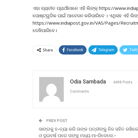
ଏହା ବ୍ୟତୀତ ପ୍ରାର୍ଥୀମାନେ ଏହି ଲିଙ୍କ୍ https://www.ind
ପୋଷ୍ଟ୍‌ଗୁଡିକ ପାଇଁ ଆବେଦନ କରିପାରିବେ । ଏଥିସହ ଏହି ଲିଙ୍
https://www.indiapost.gov.in/VAS/Pages/Recruitm
ଦେଖିପାରିବେ।
Share
Facebook
Telegram
Twitt
Odia Sambada
4498 Posts
Comments
PREV POST
ସାଙ୍ଗକୁ ହ-ତ୍ୟା କରି ତାଙ୍କ ପତ୍ନୀଙ୍କୁ ନିଜ ସହିତ ରଖିଲ
ଓ ଦୁଇବର୍ଷ ପରେ ତାଙ୍କୁ ମଧ୍ୟ ମା-ରିଦେଲେ:-