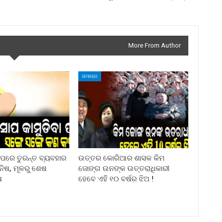
More From Author
ସମାଚାର
ା ପରେ ତୁରନ୍ତ ବ୍ୟବହାର
ଉତ୍ତର କୋରିଆର ଶାସକ କିମ
ିନିଷ, ମୂଳରୁ ଶେଷ
ଜୋଙ୍ଗ ଉନଙ୍କ ଉତ୍ତରାଧିକାରୀ
ଷ
ହେବେ ଏହି ୧୦ ବର୍ଷର ଝିଅ !