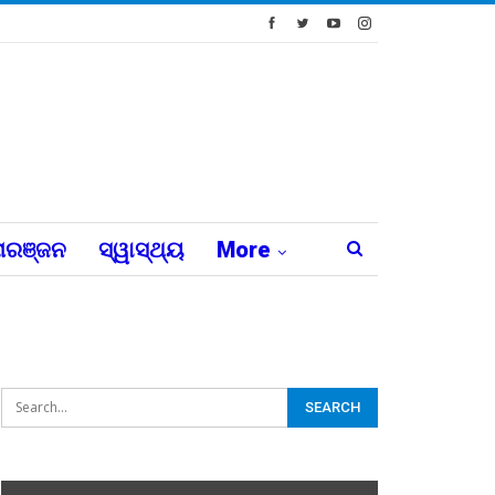
ରଞ୍ଜନ
ସ୍ୱାସ୍ଥ୍ୟ
More