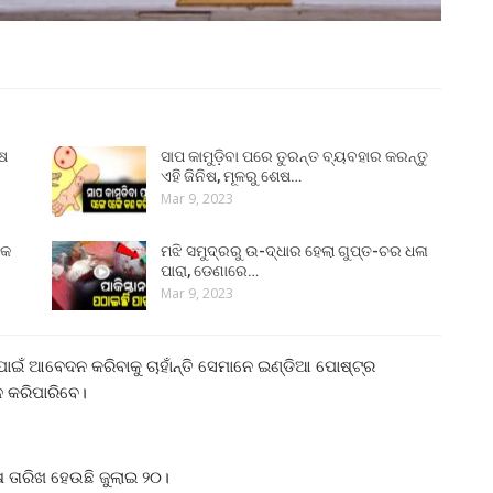
ୁଷ
ସାପ କାମୁଡ଼ିବା ପରେ ତୁରନ୍ତ ବ୍ୟବହାର କରନ୍ତୁ
ଏହି ଜିନିଷ, ମୂଳରୁ ଶେଷ…
Mar 9, 2023
୍କ
ମଝି ସମୁଦ୍ରରୁ ଉ-ଦ୍ଧାର ହେଲା ଗୁପ୍ତ-ଚର ଧଳା
ପାରା, ଡେଣାରେ…
Mar 9, 2023
ାଇଁ ଆବେଦନ କରିବାକୁ ଚାହାଁନ୍ତି ସେମାନେ ଇଣ୍ଡିଆ ପୋଷ୍ଟ୍‌ର
 କରିପାରିବେ।
 ତାରିଖ ହେଉଛି ଜୁଲାଇ ୨୦।