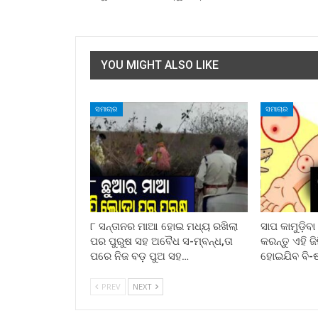
YOU MIGHT ALSO LIKE
ସମାଚାର
ସମାଚାର
୮ ସନ୍ତାନର ମାଆ ହୋଇ ମଧ୍ୟ ରଖିଲା
ସାପ କାମୁଡ଼ିବ
ପର ପୁରୁଷ ସହ ଅବୈଧ ସ-ମ୍ବନ୍ଧ,ତା
କରନ୍ତୁ ଏହି ଜ
ପରେ ନିଜ ବଡ଼ ପୁଅ ସହ…
ହୋଇଯିବ ବି-
PREV
NEXT