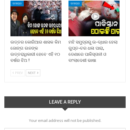
ସମାଚାର
ସମାଚାର
ଉତ୍ତର କୋରିଆର ଶାସକ କିମ
ମଝି ସମୁଦ୍ରରୁ ଉ-ଦ୍ଧାର ହେଲା
ଜୋଙ୍ଗ ଉନଙ୍କ
ଗୁପ୍ତ-ଚର ଧଳା ପାରା,
ଉତ୍ତରାଧିକାରୀ ହେବେ ଏହି ୧୦
ଡେଣାରେ ପାକିସ୍ତାନୀ ଓ
ବର୍ଷର ଝିଅ !
ବାଂଲାଦେଶୀ ଭାଷା
PREV
NEXT
LEAVE A REPLY
Your email address will not be published.