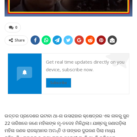
0
Share
Get real time updates directly on you
device, subscribe now.
Subscribe
ଉତ୍ତର ପ୍ରଦେଶର ଇଟାବା ଥା-ନା ଉସରାହାର କ୍ଷେତ୍ରର ଏକ ନାଳରୁ ଜୁନ
22 ତାରିଖରେ ଜଣେ ମହିଳାଙ୍କ ମୃ-ତଦେହ ମିଳିଥିଲା। ଯାଞ୍ଚରୁ ଜଣାପଡ଼ିଲା
ମହିଳା ଜଣକ ରାଜସ୍ଥାନର ଅଟନ୍ତି ଓ ତାଙ୍କର ଦୁଇଜଣ ପିଲା ମଧ୍ୟ