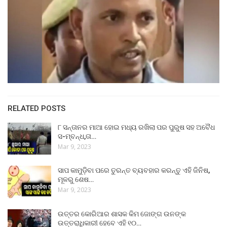
RELATED POSTS
୮ ସନ୍ତାନର ମାଆ ହୋଇ ମଧ୍ୟ ରଖିଲା ପର ପୁରୁଷ ସହ ଅବୈଧ
ସ-ମ୍ବନ୍ଧ,ତା…
Mar 9, 2023
ସାପ କାମୁଡ଼ିବା ପରେ ତୁରନ୍ତ ବ୍ୟବହାର କରନ୍ତୁ ଏହି ଜିନିଷ,
ମୂଳରୁ ଶେଷ…
Mar 9, 2023
ଉତ୍ତର କୋରିଆର ଶାସକ କିମ ଜୋଙ୍ଗ ଉନଙ୍କ
ଉତ୍ତରାଧିକାରୀ ହେବେ ଏହି ୧୦…