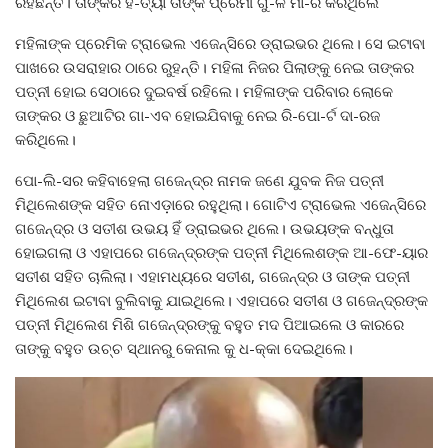
ରହିଛନ୍ତି। ତାଙ୍କର ହ-ତ୍ୟା ତାଙ୍କ ପ୍ରେମୀ ଗୁ-ଳି ମା-ରି କରିଥିଲେ
ମହିଳାଙ୍କ ପ୍ରେମିକ ଟ୍ରାଭେଲ ଏଜେନ୍ସିରେ ଡ୍ରାଇଭର ଥିଲେ। ସେ ଇଟାବା
ପାଖରେ ଉସରାହାର ଠାରେ ରୁହନ୍ତି। ମହିଳା ନିଜର ପିଲାଙ୍କୁ ନେଇ ତାଙ୍କର
ପତ୍ନୀ ହୋଇ ସେଠାରେ ଦୁଇବର୍ଷ ରହିଲେ। ମହିଳାଙ୍କ ପରିବାର ଲୋକେ
ତାଙ୍କର ଓ ଛୁଆଟିର ଗା-ଏବ ହୋଇଯିବାକୁ ନେଇ ରି-ପୋ-ର୍ଟ ଦା-ରଜ
କରିଥିଲେ।
ପୋ-ଲି-ସର କହିବାହେଲା ଗଜେନ୍ଦ୍ର ନାମକ ଜଣେ ଯୁବକ ନିଜ ପତ୍ନୀ
ମିଥିଲେଶଙ୍କ ସହିତ ନୋଏଡ଼ାରେ ରହୁଥିଲା। ଗୋଟିଏ ଟ୍ରାଭେଲ ଏଜେନ୍ସିରେ
ଗଜେନ୍ଦ୍ର ଓ ସତୀଶ ଉଭୟ ହିଁ ଡ୍ରାଇଭର ଥିଲେ। ଉଭୟଙ୍କ ବନ୍ଧୁତା
ହୋଇଗଲା ଓ ଏହାପରେ ଗଜେନ୍ଦ୍ରଙ୍କ ପତ୍ନୀ ମିଥିଲେଶଙ୍କ ଆ-ଫେ-ୟାର
ସତୀଶ ସହିତ ଚାଲିଲା। ଏହାମଧ୍ୟରେ ସତୀଶ, ଗଜେନ୍ଦ୍ର ଓ ତାଙ୍କ ପତ୍ନୀ
ମିଥିଲେଶ ଇଟାବା ବୁଲିବାକୁ ଯାଇଥିଲେ। ଏହାପରେ ସତୀଶ ଓ ଗଜେନ୍ଦ୍ରଙ୍କ
ପତ୍ନୀ ମିଥିଲେଶ ମିଶି ଗଜେନ୍ଦ୍ରଙ୍କୁ ବହୁତ ମଦ ପିଆଇଲେ ଓ କାରରେ
ତାଙ୍କୁ ବହୁତ ଉଚ୍ଚ ସ୍ଥାନରୁ କେନାଲ କୁ ଧ-କ୍କା ଦେଇଥିଲେ।