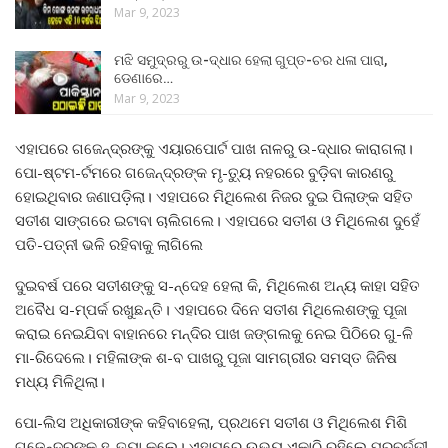
Mar 9, 2023
ମଝି ସମୁଦ୍ରରୁ ଉ-ଦ୍ଧାର ହେଲା ଗୁପ୍ତ-ଚର ଧଳା ପାରା,
ଡେଣାରେ…
Mar 9, 2023
ଏହାପରେ ଗଜେନ୍ଦ୍ରଙ୍କୁ ଏୟାରପୋର୍ଟ ପାଖ ନାଳରୁ ଉ-ଦ୍ଧାର କାରାଗଲା।
ପୋ-ଷ୍ଟମ-ର୍ଟମରେ ଗଜେନ୍ଦ୍ରଙ୍କ ମୃ-ତ୍ୟୁ ନହରରେ ବୁଡ଼ିବା କାରଣରୁ
ହୋଇଥିବାର ଜଣାପଡ଼ିଲା। ଏହାପରେ ମିଥିଲେଶ ନିଜର ଦୁଇ ପିଲାଙ୍କ ସହିତ
ସତୀଶ ସାଙ୍ଗରେ ଇଟାବା ଚାଲିଗଲେ। ଏହାପରେ ସତୀଶ ଓ ମିଥିଲେଶ ଦୁହେଁ
ପତି-ପତ୍ନୀ ଭଳି ରହିବାକୁ ଲାଗିଲେ
ଦୁଇବର୍ଷ ପରେ ସତୀଶଙ୍କୁ ସ-ନ୍ଦେହ ହେଲା କି, ମିଥିଲେଶ ଅନ୍ୟ କାହା ସହିତ
ଅବୈଧ ସ-ମ୍ପର୍କ ରଖୁଛନ୍ତି। ଏହାପରେ ଦିନେ ସତୀଶ ମିଥିଲେଶଙ୍କୁ ପୂଜା
କରାଇ ନେଇଯିବା ବାହାନରେ ମନ୍ଦିର ପାଖ ଜଙ୍ଗଲକୁ ନେଇ ପିଠିରେ ଗୁ-ଳି
ମା-ରିଦେଲେ। ମହିଳାଙ୍କ ଶ-ବ ପାଖରୁ ପୂଜା ସାମଗ୍ରୀର ସମସ୍ତ ଜିନିଷ
ମଧ୍ୟ ମିଳିଥିଲା।
ପୋ-ଲିସ ଅଧିକାରୀଙ୍କ କହିବାହେଲା, ପ୍ରଥମେ ସତୀଶ ଓ ମିଥିଲେଶ ମିଶି
ଗଜେନ୍ଦ୍ରଙ୍କୁ ହ-ତ୍ୟା କଲେ। ଏହାପରେ ଉଭୟ ଏକାଠି ରହିଲେ ପରବର୍ତ୍ତୀ