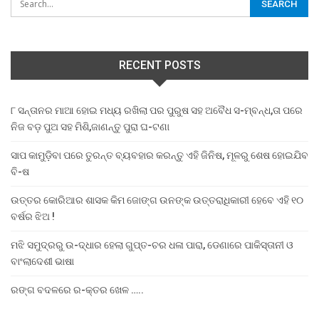
RECENT POSTS
୮ ସନ୍ତାନର ମାଆ ହୋଇ ମଧ୍ୟ ରଖିଲା ପର ପୁରୁଷ ସହ ଅବୈଧ ସ-ମ୍ବନ୍ଧ,ତା ପରେ
ନିଜ ବଡ଼ ପୁଅ ସହ ମିଶି,ଜାଣନ୍ତୁ ପୁରା ଘ-ଟଣା
ସାପ କାମୁଡ଼ିବା ପରେ ତୁରନ୍ତ ବ୍ୟବହାର କରନ୍ତୁ ଏହି ଜିନିଷ, ମୂଳରୁ ଶେଷ ହୋଇଯିବ
ବି-ଷ
ଉତ୍ତର କୋରିଆର ଶାସକ କିମ ଜୋଙ୍ଗ ଉନଙ୍କ ଉତ୍ତରାଧିକାରୀ ହେବେ ଏହି ୧୦
ବର୍ଷର ଝିଅ !
ମଝି ସମୁଦ୍ରରୁ ଉ-ଦ୍ଧାର ହେଲା ଗୁପ୍ତ-ଚର ଧଳା ପାରା, ଡେଣାରେ ପାକିସ୍ତାନୀ ଓ
ବାଂଲାଦେଶୀ ଭାଷା
ରଙ୍ଗ ବଦଳରେ ର-କ୍ତର ଖେଳ …..