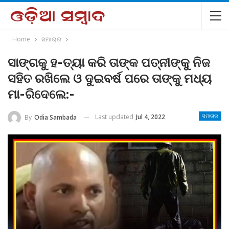
Home
ସମାଚାର
ସାଙ୍ଗକୁ ହ-ତ୍ୟା କରି ତାଙ୍କ ପତ୍ନୀଙ୍କୁ ନିଜ
ସହିତ ରଖିଲେ ଓ ଦୁଇବର୍ଷ ପରେ ତାଙ୍କୁ ମଧ୍ୟ
ମା-ରିଦେଲେ:-
Last updated
Jul 4, 2022
By
Odia Sambada
ସମାଚାର