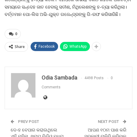
ସମୟରେ ସନ୍ଦେହ ଜାତ ହେବାରୁ ସତୀଶ, ମିଥିଲେଶଙ୍କୁ ହ-ତ୍ୟା କରିଥିଲା।
ବର୍ତ୍ତମାନ ପୋ-ଲିସ ଅଭି-ଯୁକ୍ତ ଗଜେନ୍ଦ୍ରଙ୍କୁ ଗି-ରଫ କରିସାରିଛି।
0
Share
Facebook
WhatsApp
Odia Sambada
4498 Posts
0
Comments
PREV POST
NEXT POST
ଦେ-ହ ବେପାର କରାଉଥିଲେ
ଆପଣ ୧୦ମ ପାଶ କରି
ଏହି ମହିଳା, ଖରାପ ଭିଡ଼ିଓ ମଧ୍ୟ
ସରକାରୀ ଚାକିରି କରିବାକୁ