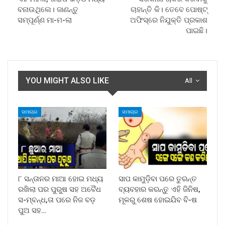
ବନାଉଥିଲେ। ଜାଣନ୍ତୁ
ଚାହାନ୍ତି କି। ତେବେ ପୋଷ୍ଟ୍
ସମ୍ପୂର୍ଣ୍ଣ ମା-ମ-ଲା
ଅଫିସ୍‌ରେ ନିଯୁକ୍ତି ପ୍ରକାଶ
ପାଇଛି।
YOU MIGHT ALSO LIKE
All
ସମାଚାର
ସମାଚାର
୮ ସନ୍ତାନର ମାଆ ହୋଇ ମଧ୍ୟ
ସାପ କାମୁଡ଼ିବା ପରେ ତୁରନ୍ତ
ରଖିଲା ପର ପୁରୁଷ ସହ ଅବୈଧ
ବ୍ୟବହାର କରନ୍ତୁ ଏହି ଜିନିଷ,
ସ-ମ୍ବନ୍ଧ,ତା ପରେ ନିଜ ବଡ଼
ମୂଳରୁ ଶେଷ ହୋଇଯିବ ବି-ଷ
ପୁଅ ସହ…