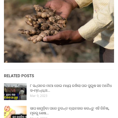
RELATED POSTS
୮ ସନ୍ତାନର ମାଆ ହୋଇ ମଧ୍ୟ ରଖିଲା ପର ପୁରୁଷ ସହ ଅବୈଧ
ସ-ମ୍ବନ୍ଧ,ତା…
Mar 9, 2023
ସାପ କାମୁଡ଼ିବା ପରେ ତୁରନ୍ତ ବ୍ୟବହାର କରନ୍ତୁ ଏହି ଜିନିଷ,
ମୂଳରୁ ଶେଷ…