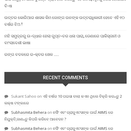
ବି-ଷ
ଉତ୍ତର କୋରିଆର ଶାସକ କିମ ଜୋଙ୍ଗ ଉନଙ୍କ ଉତ୍ତରାଧିକାରୀ ହେବେ ଏହି ୧୦
ବର୍ଷର ଝିଅ !
ମଝି ସମୁଦ୍ରରୁ ଉ-ଦ୍ଧାର ହେଲା ଗୁପ୍ତ-ଚର ଧଳା ପାରା, ଡେଣାରେ ପାକିସ୍ତାନୀ ଓ
ବାଂଲାଦେଶୀ ଭାଷା
ରଙ୍ଗ ବଦଳରେ ର-କ୍ତର ଖେଳ …..
RECENT COMMENTS
Sukant Sahoo
on
ଏହି ବର୍ଷର 10 ପଇସା ବାଲା କଏନ ଥିଲେ ବିକ୍ରି କରନ୍ତୁ 2
ଲକ୍ଷ ଟଙ୍କାରେ
Subhasmita Behera
on
ନର୍ସିଂ ଏବଂ ଗ୍ରାଜୁଏଟସଙ୍କ ପାଇଁ AIIMS ରେ
ନିଯୁକ୍ତି,ଜାଣନ୍ତୁ କିପରି କରିବେ ଆବେଦନ ?
Subhasmita Behera
on
ନର୍ସିଂ ଏବଂ ଗ୍ରାଜୁଏଟସଙ୍କ ପାଇଁ AIIMS ରେ