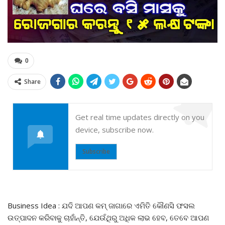
0
Share
Get real time updates directly on you
device, subscribe now.
Subscribe
Business Idea : ଯଦି ଆପଣ କମ୍ ଜାଗାରେ ଏମିତି କୌଣସି ଫସଲ
ଉତ୍ପାଦନ କରିବାକୁ ଚାହାଁନ୍ତି, ଯେଉଁଥିରୁ ଅଧିକ ଲାଭ ହେବ, ତେବେ ଆପଣ