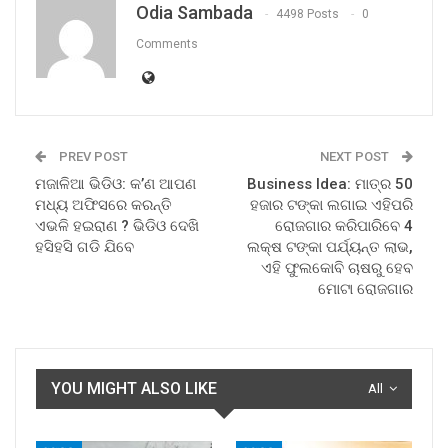
Odia Sambada
4498 Posts
0
Comments
PREV POST
NEXT POST
ମଜାଳିଆ ଭିଡିଓ: କ’ଣ ଆପଣ
Business Idea: ମାତ୍ର 50
ମଧ୍ୟ ଅଫିସରେ କରନ୍ତି
ହଜାର ଟଙ୍କା ଲଗାଇ ଏହିପରି
ଏଭଳି ହଇରାଣ ? ଭିଡିଓ ଦେଖି
ରୋଜଗାର କରିପାରିବେ 4
ହସିହସି ଗଡି ଯିବେ
ଲକ୍ଷ ଟଙ୍କା ପର୍ଯ୍ୟନ୍ତ ଲାଭ,
ଏହି ଫୁଲକୋବି ଚାଷରୁ ହେବ
ମୋଟା ରୋଜଗାର
YOU MIGHT ALSO LIKE
All