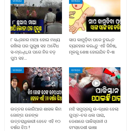
ସମାଚାର
ସମାଚାର
୮ ସନ୍ତାନର ମାଆ ହୋଇ ମଧ୍ୟ
ସାପ କାମୁଡ଼ିବା ପରେ ତୁରନ୍ତ
ରଖିଲା ପର ପୁରୁଷ ସହ ଅବୈଧ
ବ୍ୟବହାର କରନ୍ତୁ ଏହି ଜିନିଷ,
ସ-ମ୍ବନ୍ଧ,ତା ପରେ ନିଜ ବଡ଼
ମୂଳରୁ ଶେଷ ହୋଇଯିବ ବି-ଷ
ପୁଅ ସହ…
ସମାଚାର
ସମାଚାର
ଉତ୍ତର କୋରିଆର ଶାସକ କିମ
ମଝି ସମୁଦ୍ରରୁ ଉ-ଦ୍ଧାର ହେଲା
ଜୋଙ୍ଗ ଉନଙ୍କ
ଗୁପ୍ତ-ଚର ଧଳା ପାରା,
ଉତ୍ତରାଧିକାରୀ ହେବେ ଏହି ୧୦
ଡେଣାରେ ପାକିସ୍ତାନୀ ଓ
ବର୍ଷର ଝିଅ !
ବାଂଲାଦେଶୀ ଭାଷା