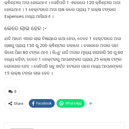
କ୍ଵିଣ୍ଟାଲ ଅଦା ହୋଇଥାଏ । ସେହିପରି 1 ଏକରରେ 120 କ୍ଵିଣ୍ଟାଲ ଅଦା
ହୋଇଥାଏ । 1 ହେକ୍ଟରରେ ଅଦା ଚାଷ କଲେ ପ୍ରାୟ 7 ଲକ୍ଷ ଟଙ୍କାର
Expenses ମଧ୍ୟ ଆସିଯାଏ ।
କେତେ ଲାଭ ହେବ :-
ଯଦି ଆମେ ଏହାର ଲାଭ ବିଷୟରେ କଥା ହେବା, ତେବେ 1 ହେକ୍ଟରରେ ଅଦା
ଚାଷରୁ ପ୍ରାୟ 150 ରୁ 200 କ୍ଵିଣ୍ଟାଲ ବାହାରେ । ବଜାରରେ ଅଦାର ଦାମ
କିଲୋ ପିଛା 80 ଟଙ୍କା ଥାଏ । କିନ୍ତୁ ଯଦି ଅଦାର ମୂଲ୍ୟ ହାରାହାରି 50 ରୁ 60
ମଧ୍ୟ କହିବା, ତେବେ 1 ହେକ୍ଟରରୁ ଆପଣଙ୍କର ପ୍ରାୟ 25 ଲକ୍ଷ ଟଙ୍କା
ରୋଜଗାର ହେବ । ସେହିପରି ସବୁ ଖର୍ଚ୍ଚ ହଟାଇବା ପରେ ମଧ୍ୟ ଆପଣଙ୍କର
15 ଲକ୍ଷ ଟଙ୍କା ଲାଭ ହେବ ।
0
Share
Facebook
WhatsApp