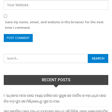
Save my name, email, and website in this browser for the next
time I comment.
RECENT POSTS
୮ ସନ୍ତାନର ମାଆ ହୋଇ ମଧ୍ୟ ରଖିଲା ପର ପୁରୁଷ ସହ ଅବୈଧ ସ-ମ୍ବନ୍ଧ,ତା ପରେ
ନିଜ ବଡ଼ ପୁଅ ସହ ମିଶି,ଜାଣନ୍ତୁ ପୁରା ଘ-ଟଣା
ସାପ କାମୁଡ଼ିବା ପରେ ତୁରନ୍ତ ବ୍ୟବହାର କରନ୍ତୁ ଏହି ଜିନିଷ, ମୂଳରୁ ଶେଷ ହୋଇଯିବ