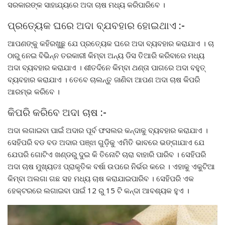
ସରକାରଙ୍କ ସାହାଯ୍ୟରେ ଅଦା ଚାଷ ମଧ୍ୟ କରିପାରିବେ ।
ପ୍ରତ୍ୟେକ ଘରେ ଅଦା ବ୍ଯବହାର ହୋଇଥାଏ :-
ଆପଣଙ୍କୁ କହିରଖୁଛୁ ଯେ ପ୍ରତ୍ୟେକ ଘରେ ଅଦା ବ୍ୟବହାର କରାଯାଏ । ଚା
ଠାରୁ ନେଇ ବିଭିନ୍ନ ତରକାରୀ କିମ୍ବା ଅନ୍ୟ ଡିସ ତିଆରି କରିବାରେ ମଧ୍ୟ
ଅଦା ବ୍ୟବହାର କରାଯାଏ । ଶୀତଦିନେ କିମ୍ବା ଥଣ୍ତା ପାଗରେ ଅଦା ବହୁତ୍
ବ୍ୟବହାର କରାଯାଏ । ତେବେ ଚାଲନ୍ତୁ ଜାଣିବା ଆପଣ ଅଦା ଚାଷ କିପରି
ଆରମ୍ଭ କରିବେ ।
କିପରି କରିବେ ଅଦା ଚାଷ :-
ଅଦା ଲଗାଇବା ପାଇଁ ଅଦାର ପୂର୍ବ ଫସଲର କନ୍ଦାକୁ ବ୍ୟବହାର କରାଯାଏ ।
ସେହିପରି ବଡ ବଡ ଅଦାର ପଞ୍ଝା ଗୁଡ଼ିକୁ ଏମିତି ଭାବରେ ଭଙ୍ଗାଯାଏ ଯେ
ଯେପରି ଗୋଟିଏ ଖଣ୍ଡରୁ ଦୁଇ କି ତିନୋଟି ଚାରା ବାହାରି ପାରିବ । ସେହିପରି
ଅଦା ଚାଷ ମୁଖ୍ୟତଃ ପ୍ରାକୃତିକ ବର୍ଷା ଉପରେ ନିର୍ଭର କରେ । ଏହାକୁ ଏକୁଟିଆ
କିମ୍ବା ଅଲଗା ଗଛ ସହ ମଧ୍ୟ ଚାଷ କରାଯାଇପାରିବ । ସେହିପରି ଏକ
ହେକ୍ଟରରେ ଲଗାଇବା ପାଇଁ 12 ରୁ 15 ଟି କନ୍ଦା ଆବଶ୍ୟକ ହୁଏ ।