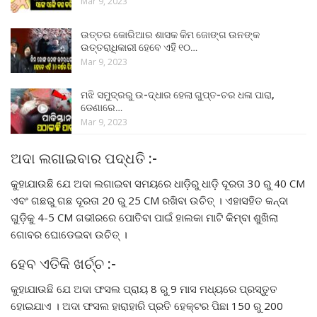
Mar 9, 2023
ଉତ୍ତର କୋରିଆର ଶାସକ କିମ ଜୋଙ୍ଗ ଉନଙ୍କ
ଉତ୍ତରାଧିକାରୀ ହେବେ ଏହି ୧୦…
Mar 9, 2023
ମଝି ସମୁଦ୍ରରୁ ଉ-ଦ୍ଧାର ହେଲା ଗୁପ୍ତ-ଚର ଧଳା ପାରା,
ଡେଣାରେ…
Mar 9, 2023
ଅଦା ଲଗାଇବାର ପଦ୍ଧତି :-
କୁହାଯାଉଛି ଯେ ଅଦା ଲଗାଇବା ସମୟରେ ଧାଡ଼ିରୁ ଧାଡ଼ି ଦୂରତା 30 ରୁ 40 CM
ଏବଂ ଗଛରୁ ଗଛ ଦୂରତା 20 ରୁ 25 CM ରଖିବା ଉଚିତ୍ । ଏହାସହିତ କନ୍ଦା
ଗୁଡ଼ିକୁ 4-5 CM ଗଭୀରରେ ପୋତିବା ପାଇଁ ହାଲକା ମାଟି କିମ୍ବା ଶୁଖିଲା
ଗୋବର ଘୋଡେଇବା ଉଚିତ୍ ।
ହେବ ଏତିକି ଖର୍ଚ୍ଚ :-
କୁହାଯାଉଛି ଯେ ଅଦା ଫସଲ ପ୍ରାୟ 8 ରୁ 9 ମାସ ମଧ୍ୟରେ ପ୍ରସ୍ତୁତ
ହୋଇଯାଏ । ଅଦା ଫସଲ ହାରାହାରି ପ୍ରତି ହେକ୍ଟର ପିଛା 150 ରୁ 200