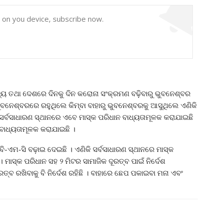
y on you device, subscribe now.
ଜ୍ୟ ତଥା ଦେଶରେ ଦିନକୁ ଦିନ କରୋନା ସଂକ୍ରମଣ ବଢ଼ିବାରୁ ଭୁବନେଶ୍ବର
ୁବନେଶ୍ବରରେ ରହୁଥିଲେ କିମ୍ବା ବାହାରୁ ଭୁବନେଶ୍ବରକୁ ଆସୁଥିଲେ ଏଣିକି
ୁ ସର୍ବସାଧାରଣ ସ୍ଥାନରେ ଏବେ ମାସ୍କ ପରିଧାନ ବାଧ୍ୟତାମୂଳକ କରାଯାଇଛି
ବାଧ୍ୟତାମୂଳକ କରାଯାଇଛି ।
ି-ଏମ-ସି ବଢ଼ାଇ ଦେଇଛି । ଏଣିକି ସର୍ବସାଧାରଣ ସ୍ଥାନରେ ମାସ୍କ
 ମାସ୍କ ପରିଧାନ ସହ ୨ ମିଟର ସାମାଜିକ ଦୂରତ୍ବ ପାଇଁ ନିର୍ଦେଶ
୍ବ ରଖିବାକୁ ବି ନିର୍ଦେଶ ରହିଛି । ବାହାରେ ଛେପ ପକାଇବା ମନା ଏବଂ