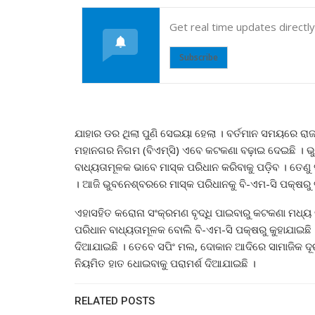
Get real time updates directl
Subscribe
ଯାହାର ଡର ଥିଲା ପୁଣି ସେଇୟା ହେଲା । ବର୍ତମାନ ସମୟରେ ରା
ମହାନଗର ନିଗମ (ବିଏମ୍‌ସି) ଏବେ କଟକଣା ବଢ଼ାଇ ଦେଇଛି । ଭ
ବାଧ୍ୟତାମୂଳକ ଭାବେ ମାସ୍କ ପରିଧାନ କରିବାକୁ ପଡ଼ିବ । ତେଣ
। ଆଜି ଭୁବନେଶ୍ବରରେ ମାସ୍କ ପରିଧାନକୁ ବି-ଏମ-ସି ପକ୍ଷରୁ 
ଏହାସହିତ କରୋନା ସଂକ୍ରମଣ ବୃଦ୍ଧି ପାଇବାରୁ କଟକଣା ମଧ୍ୟ ବ
ପରିଧାନ ବାଧ୍ୟତାମୂଳକ ବୋଲି ବି-ଏମ-ସି ପକ୍ଷରୁ କୁହାଯାଇଛି ।
ଦିଆଯାଇଛି । ତେବେ ସପିଂ ମଲ, ଦୋକାନ ଆଦିରେ ସାମାଜିକ ଦୂରତ
ନିୟମିତ ହାତ ଧୋଇବାକୁ ପରାମର୍ଶ ଦିଆଯାଇଛି ।
RELATED POSTS