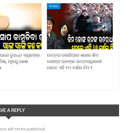
ସମାଚାର
ା ପରେ ତୁରନ୍ତ ବ୍ୟବହାର
ଉତ୍ତର କୋରିଆର ଶାସକ କିମ
ିନିଷ, ମୂଳରୁ ଶେଷ
ଜୋଙ୍ଗ ଉନଙ୍କ ଉତ୍ତରାଧିକାରୀ
ଷ
ହେବେ ଏହି ୧୦ ବର୍ଷର ଝିଅ !
VE A REPLY
ess will not be published.