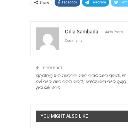
Share
Facebook
Telegram
Twitt
Odia Sambada
4498 Posts
Comments
PREV POST
ସ୍ତ୍ରୀଙ୍କୁ ଛାଡି ପ୍ରେମିକା ସହିତ ପଳାଇଗଲେ ସ୍ବାମୀ, ୧୮
ବର୍ଷ ପରେ ମନେ ପଡ଼ିଲା ସ୍ତ୍ରୀ, ଫେରିଆସିବା ପରେ ଦୃଶ୍ୟ
ଥିଲା କିଛି ଏମିତି…
YOU MIGHT ALSO LIKE