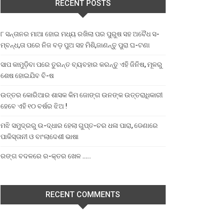
RECENT POSTS
୮ ସନ୍ତାନର ମାଆ ହୋଇ ମଧ୍ୟ ରଖିଲା ପର ପୁରୁଷ ସହ ଅବୈଧ ସ-
ମ୍ବନ୍ଧ,ତା ପରେ ନିଜ ବଡ଼ ପୁଅ ସହ ମିଶି,ଜାଣନ୍ତୁ ପୁରା ଘ-ଟଣା
ସାପ କାମୁଡ଼ିବା ପରେ ତୁରନ୍ତ ବ୍ୟବହାର କରନ୍ତୁ ଏହି ଜିନିଷ, ମୂଳରୁ
ଶେଷ ହୋଇଯିବ ବି-ଷ
ଉତ୍ତର କୋରିଆର ଶାସକ କିମ ଜୋଙ୍ଗ ଉନଙ୍କ ଉତ୍ତରାଧିକାରୀ
ହେବେ ଏହି ୧୦ ବର୍ଷର ଝିଅ !
ମଝି ସମୁଦ୍ରରୁ ଉ-ଦ୍ଧାର ହେଲା ଗୁପ୍ତ-ଚର ଧଳା ପାରା, ଡେଣାରେ
ପାକିସ୍ତାନୀ ଓ ବାଂଲାଦେଶୀ ଭାଷା
ରଙ୍ଗ ବଦଳରେ ର-କ୍ତର ଖେଳ …..
RECENT COMMENTS