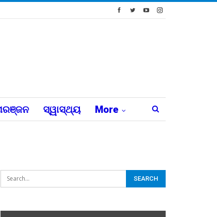
ରଞ୍ଜନ
ସ୍ୱାସ୍ଥ୍ୟ
More