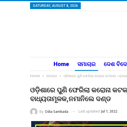
SATURDAY, AUGUST 8, 2026
Home
ସମାଚାର
ଦେଶ ବିଦ
Home
ସମାଚାର
ଓଡ଼ିଶାରେ ପୁଣି ଫେରିଲା କରୋନା କଟକଣା । ରାଜଧ
ଓଡ଼ିଶାରେ ପୁଣି ଫେରିଲା କରୋନା କଟକ
ବାଧ୍ୟତାମୂଳକ,ନମାନିଲେ ଦଣ୍ଡ
Last updated
Jul 1, 2022
By
Odia Sambada