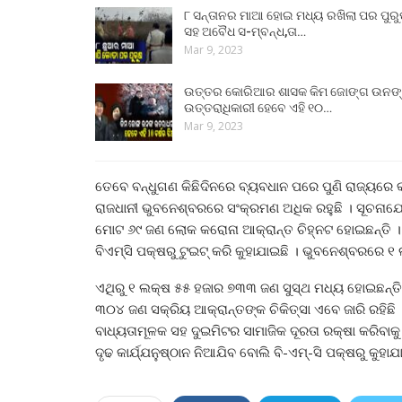
୮ ସନ୍ତାନର ମାଆ ହୋଇ ମଧ୍ୟ ରଖିଲା ପର ପୁର
ସହ ଅବୈଧ ସ-ମ୍ବନ୍ଧ,ତା…
Mar 9, 2023
ଉତ୍ତର କୋରିଆର ଶାସକ କିମ ଜୋଙ୍ଗ ଉନଙ
ଉତ୍ତରାଧିକାରୀ ହେବେ ଏହି ୧୦…
Mar 9, 2023
ତେବେ ବନ୍ଧୁଗଣ କିଛିଦିନରେ ବ୍ୟବଧାନ ପରେ ପୁଣି ରାଜ୍ୟରେ କରୋନ
ରାଜଧାନୀ ଭୁବନେଶ୍ବରରେ ସଂକ୍ରମଣ ଅଧିକ ରହୁଛି । ସୂଚନାଯ
ମୋଟ ୬୯ ଜଣ ଲୋକ କରୋନା ଆକ୍ରାନ୍ତ ଚିହ୍ନଟ ହୋଇଛନ୍ତି 
ବିଏମ୍‌ସି ପକ୍ଷରୁ ଟୁଇଟ୍‌ କରି କୁହାଯାଇଛି । ଭୁବନେଶ୍ବରରେ 
ଏଥିରୁ ୧ ଲକ୍ଷ ୫୫ ହଜାର ୭୩୩ ଜଣ ସୁସ୍ଥ ମଧ୍ୟ ହୋଇଛନ୍ତି 
୩୦୪ ଜଣ ସକ୍ରିୟ ଆକ୍ରାନ୍ତଙ୍କ ଚିକିତ୍ସା ଏବେ ଜାରି ରହିଛି 
ବାଧ୍ୟତାମୂଳକ ସହ ଦୁଇମିଟର ସାମାଜିକ ଦୂରତା ରକ୍ଷା କରିବାକୁ 
ଦୃଢ କାର୍ଯ୍ଯନୁଷ୍ଠାନ ନିଆଯିବ ବୋଲି ବି-ଏମ୍‌-ସି ପକ୍ଷରୁ କୁହାଯ