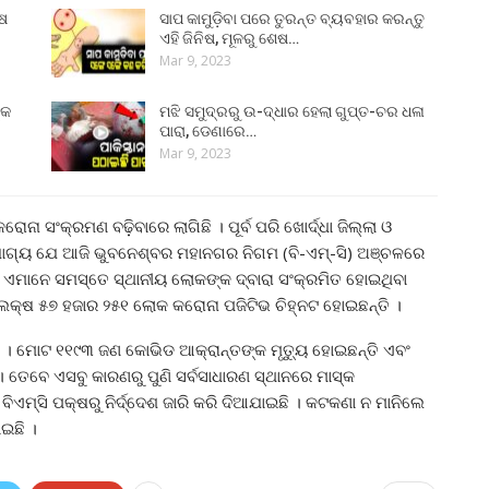
ୁଷ
ସାପ କାମୁଡ଼ିବା ପରେ ତୁରନ୍ତ ବ୍ୟବହାର କରନ୍ତୁ
ଏହି ଜିନିଷ, ମୂଳରୁ ଶେଷ…
Mar 9, 2023
୍କ
ମଝି ସମୁଦ୍ରରୁ ଉ-ଦ୍ଧାର ହେଲା ଗୁପ୍ତ-ଚର ଧଳା
ପାରା, ଡେଣାରେ…
Mar 9, 2023
ା ସଂକ୍ରମଣ ବଢ଼ିବାରେ ଲାଗିଛି । ପୂର୍ବ ପରି ଖୋର୍ଦ୍ଧା ଜିଲ୍ଲା ଓ
ୋଗ୍ୟ ଯେ ଆଜି ଭୁବନେଶ୍ବର ମହାନଗର ନିଗମ (ବି-ଏମ୍‌-ସି) ଅଞ୍ଚଳରେ
। ଏମାନେ ସମସ୍ତେ ସ୍ଥାନୀୟ ଲୋକଙ୍କ ଦ୍ବାରା ସଂକ୍ରମିତ ହୋଇଥିବା
୧ ଲକ୍ଷ ୫୭ ହଜାର ୨୫୧ ଲୋକ କରୋନା ପଜିଟିଭ ଚିହ୍ନଟ ହୋଇଛନ୍ତି ।
। ମୋଟ ୧୧୯୩ ଜଣ କୋଭିଡ ଆକ୍ରାନ୍ତଙ୍କ ମୃତ୍ୟୁ ହୋଇଛନ୍ତି ଏବଂ
। ତେବେ ଏସବୁ କାରଣରୁ ପୁଣି ସର୍ବସାଧାରଣ ସ୍ଥାନରେ ମାସ୍କ
ବିଏମ୍‌ସି ପକ୍ଷରୁ ନିର୍ଦ୍ଦେଶ ଜାରି କରି ଦିଆଯାଇଛି । କଟକଣା ନ ମାନିଲେ
ାଇଛି ।