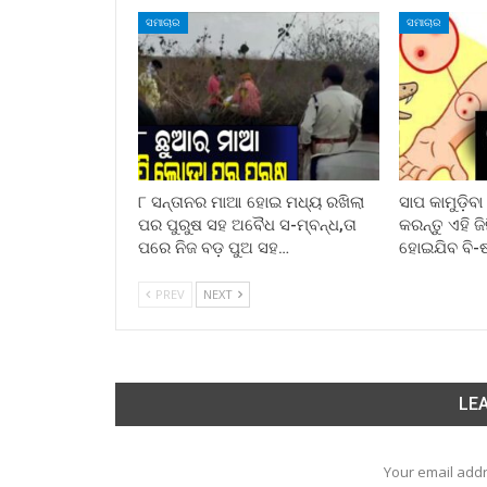
ସମାଚାର
ସମାଚାର
୮ ସନ୍ତାନର ମାଆ ହୋଇ ମଧ୍ୟ ରଖିଲା
ସାପ କାମୁଡ଼ିବ
ପର ପୁରୁଷ ସହ ଅବୈଧ ସ-ମ୍ବନ୍ଧ,ତା
କରନ୍ତୁ ଏହି ଜ
ପରେ ନିଜ ବଡ଼ ପୁଅ ସହ…
ହୋଇଯିବ ବି-
PREV
NEXT
LEA
Your email addr