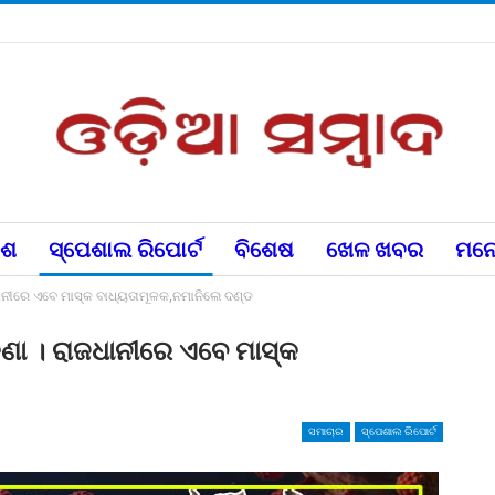
େଶ
ସ୍ପେଶାଲ ରିପୋର୍ଟ
ବିଶେଷ
ଖେଳ ଖବର
ମନୋ
ାନୀରେ ଏବେ ମାସ୍କ ବାଧ୍ୟତାମୂଳକ,ନମାନିଲେ ଦଣ୍ଡ
ଣା । ରାଜଧାନୀରେ ଏବେ ମାସ୍କ
ସମାଚାର
ସ୍ପେଶାଲ ରିପୋର୍ଟ