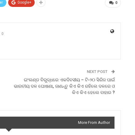
er
Google+
0
0
NEXT POST
ଇଂଲଣ୍ଡ ବିରୁଦ୍ଧରେ ଏକଦିବସୀୟ – ଟି-୨୦ ସିରିଜ ପାଇଁ
ଭାରତୀୟ ଦଳ ଘୋଷଣା, ଜାଣନ୍ତୁ କିଏ କିଏ ରହିଲେ ଦଳରେ ଓ
କିଏ କିଏ ହେଲେ ବାହାର ?
More From Author