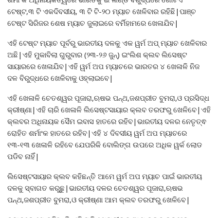
ଟେଷ୍ଟ,୩ ଟି ଏକଦିବସୀୟ, ୩ ଟି ଟି-୨୦ ମ୍ୟାଚ ଖେଳିବାର ରହିଛି|ପାଞ୍ଚ
ଟେଷ୍ଟ ସିରିଜର ଶେଷ ମ୍ୟାଚ ଜୁଲାଇରେ ବର୍ମିହାମରେ ଖେଳାଯିବ|
ଏହି ଟେଷ୍ଟ ମ୍ୟାଚ ପୂର୍ବରୁ ଭାରତୀୟ ଦଳକୁ ଏକ ୱର୍ମ ଅପ୍ ମ୍ୟାଚ ଖେଳିବାର
ଅଛି|ଏହି ମୁକାବିଲା ଗୁରୁବାର (୨୩-୨୬ ଜୁନ୍) ଇଂଲିଶ କ୍ଲବ ଲିସେଷ୍ଟ
ସାୟାରରେ ଖେଳାଯିବ|ଏହି ୱର୍ମ ଅପ ମ୍ୟାଚରେ ଭାରତର ୪ ଖେଳାଳି ନିଜ
ଦଳ ବିରୁଦ୍ଧରେ ଖେଳିବାକୁ ଓହ୍ଲାଇବେ|
ଏହି ଖେଳାଳି ଚେତଶ୍ୱର ପୂଜାରା,ଋଷଭ ପନ୍ଥ,ଜଶପ୍ରୀତ ବୁମରା,ଓ ପ୍ରସିଦ୍ଧ
କ୍ରୀଷ୍ଣା|ଏହି ଚାରି ଖେଳାଳି ଲିସେଷ୍ଟସାୟାର କ୍ଲବ ତରଫରୁ ଖେଳିବେ|ଏହି
କ୍ଲବର ଅଧିନାୟକ ସୈମ ଇବାସ ହାତରେ ରହିବ|ଭାରତୀୟ ଦଳର ନେତୃତ୍ଵ
ରୋହିତ ଶର୍ମାଂକ ହାତରେ ରହିବ|ଏହି ୪ ଦିବସୀୟ ୱର୍ମ ଅପ ମ୍ୟାଚରେ
୧୩-୧୩ ଖେଳାଳି ରହିବେ ଯେପରିକି ବୋଲିଙ୍ଗ ଉପରେ ଅଧିକ ୱର୍କ ଲୋଡ
ପଡିବ ନାହିଁ|
ଲିସେଷ୍ଟସାୟାର କ୍ଲବ କହିଛନ୍ତି ଆମେ ୱର୍ମ ଅପ ମ୍ୟାଚ ପାଇଁ ଭାରତୀୟ
ଦଳକୁ ସ୍ବାଗତ କରୁଛୁ|ଭାରତୀୟ ଦଳର ଚେତଶ୍ୱର ପୂଜାରା,ଋଷଭ
ପନ୍ଥ,ଜଶପ୍ରୀତ ବୁମରା,ଓ କ୍ରୀଷ୍ଣା ଆମ କ୍ଲବ ତରଫରୁ ଖେଳିବେ|