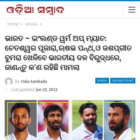
Home
ସମାଚାର
ଭାରତ – ଇଂଲଣ୍ଡ ୱର୍ମ ଅପ୍ ମ୍ୟାଚ:
ଚେତଶ୍ୱର ପୂଜାରା,ଋଷଭ ପନ୍ଥ,ଓ ଜଶପ୍ରୀତ
ବୁମରା ଖେଳିବେ ଭାରତୀୟ ଦଳ ବିରୁଦ୍ଧରେ,
ଜାଣନ୍ତୁ କ’ଣ ରହିଛି ମାମଲା
By
Odia Sambada
ସମାଚାର
ସ୍ପେଶାଲ ରିପୋର୍ଟ
Last updated
Jun 23, 2022