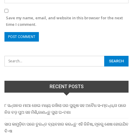
Save my name, email, and website in this browser for the next
time I comment.
RECENT POSTS
୮ ସନ୍ତାନର ମାଆ ହୋଇ ମଧ୍ୟ ରଖିଲା ପର ପୁରୁଷ ସହ ଅବୈଧ ସ-ମ୍ବନ୍ଧ,ତା ପରେ
ନିଜ ବଡ଼ ପୁଅ ସହ ମିଶି,ଜାଣନ୍ତୁ ପୁରା ଘ-ଟଣା
ସାପ କାମୁଡ଼ିବା ପରେ ତୁରନ୍ତ ବ୍ୟବହାର କରନ୍ତୁ ଏହି ଜିନିଷ, ମୂଳରୁ ଶେଷ ହୋଇଯିବ
ବି-ଷ