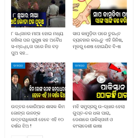
୮ ସନ୍ତାନର ମାଆ ହୋଇ ମଧ୍ୟ
ସାପ କାମୁଡ଼ିବା ପରେ ତୁରନ୍ତ
ରଖିଲା ପର ପୁରୁଷ ସହ ଅବୈଧ
ବ୍ୟବହାର କରନ୍ତୁ ଏହି ଜିନିଷ,
ସ-ମ୍ବନ୍ଧ,ତା ପରେ ନିଜ ବଡ଼
ମୂଳରୁ ଶେଷ ହୋଇଯିବ ବି-ଷ
ପୁଅ ସହ…
ସମାଚାର
ସମାଚାର
ଉତ୍ତର କୋରିଆର ଶାସକ କିମ
ମଝି ସମୁଦ୍ରରୁ ଉ-ଦ୍ଧାର ହେଲା
ଜୋଙ୍ଗ ଉନଙ୍କ
ଗୁପ୍ତ-ଚର ଧଳା ପାରା,
ଉତ୍ତରାଧିକାରୀ ହେବେ ଏହି ୧୦
ଡେଣାରେ ପାକିସ୍ତାନୀ ଓ
ବର୍ଷର ଝିଅ !
ବାଂଲାଦେଶୀ ଭାଷା