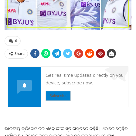
0
Share
Get real time updates directly on you
device, subscribe now.
Subscribe
ଭାରତୀୟ କ୍ରିକେଟ ଦଳ ଏବେ ଇଂଲଣ୍ଡ ଗସ୍ତରେ ରହିଛି|ଏଠାରେ ରୋହିତ
ଶର୍ମାଂକ ଅଧିନାୟକତ୍ୱରେ ଭାରତକୁ ଇଂଲଣ୍ଡ ବିରୁଦ୍ଧରେ ଗୋଟିଏ