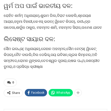
ୱର୍ମ ଅପ ପାଇଁ ଭାରତୀୟ ଦଳ:
ରୋହିତ ଶର୍ମାଂ( ଅଧିନାୟକ),ଶୁଭମ ଗିଲ,ବିରାଟ କୋହଲି,ଶ୍ରେୟଶ
ଆୟର,ହନୁମା ବିହାରୀ,କେଏସ୍ ଭରତ( ୱିକେଟ କିପର), ରବୀନ୍ଦ୍ର
ଜାଡେଜା,ଶାର୍ଦୁଲ ଠାକୁର, ମହମ୍ମଦ ଶାମି, ମହମ୍ମଦ ସିରାଜ,ଉମେଶ ଯାଦବ
ଲିସେଷ୍ଟ ସାୟାର ଦଳ:
ସୈମ ଇବାନ୍ସ( ଅଧିନାୟକ),ରେହାନ ଅହମ୍ମଦ,ସୈମ ବେଟ୍ସ( ୱିକେଟ୍
କିପର),ନୈଟ ବାଉଲି,ବିଲ ଡେଭିସ୍,ଜୟ ଇବିସନ,ଲୂଇସ କିମ୍ବେର,ଅବି
ସମ୍ଫଦେ,ରୋମନ ୱଙ୍କର,ଚେତଶ୍ୱର ପୂଜାରା,ଋଷଭ ପନ୍ଥ,ଜଶପ୍ରୀତ
ବୁମରା,ଓ ପ୍ରସିଦ୍ଧ କ୍ରୀଷ୍ଣା
0
Share
Facebook
WhatsApp