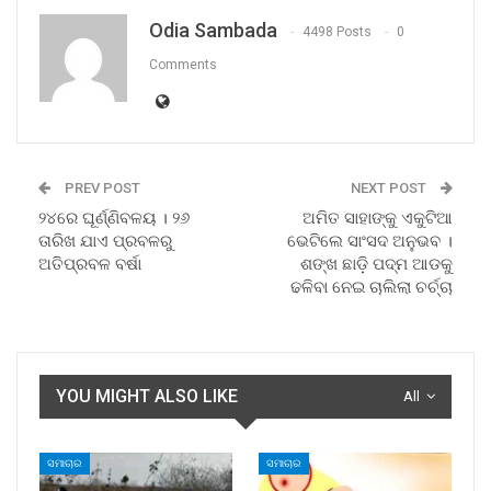
Odia Sambada
4498 Posts
0
Comments
PREV POST
NEXT POST
୨୪ରେ ଘୂର୍ଣ୍ଣିବଳୟ । ୨୬
ଅମିତ ସାହାଙ୍କୁ ଏକୁଟିଆ
ତାରିଖ ଯାଏ ପ୍ରବଳରୁ
ଭେଟିଲେ ସାଂସଦ ଅନୁଭବ ।
ଅତିପ୍ରବଳ ବର୍ଷା
ଶଙ୍ଖ ଛାଡ଼ି ପଦ୍ମ ଆଡକୁ
ଢଳିବା ନେଇ ଚାଲିଲା ଚର୍ଚ୍ଚା
YOU MIGHT ALSO LIKE
All
ସମାଚାର
ସମାଚାର