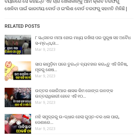
ବୟାନରେ ସେ କହିଛନ୍ତି ଏହି ଚାରି ଖେଳାଳୀଙ୍କୁ ଆମ କ୍ଲବ ତରଫରୁ
ଖେଳିବା ପାଇଁ ଭାରତୀୟ ବୋର୍ଡ ଓ ଇଂଲିଶ ବୋର୍ଡ ତରଫରୁ ସହମତି ମିଳିଛି|
RELATED POSTS
୮ ସନ୍ତାନର ମାଆ ହୋଇ ମଧ୍ୟ ରଖିଲା ପର ପୁରୁଷ ସହ ଅବୈଧ
ସ-ମ୍ବନ୍ଧ,ତା…
Mar 9, 2023
ସାପ କାମୁଡ଼ିବା ପରେ ତୁରନ୍ତ ବ୍ୟବହାର କରନ୍ତୁ ଏହି ଜିନିଷ,
ମୂଳରୁ ଶେଷ…
Mar 9, 2023
ଉତ୍ତର କୋରିଆର ଶାସକ କିମ ଜୋଙ୍ଗ ଉନଙ୍କ
ଉତ୍ତରାଧିକାରୀ ହେବେ ଏହି ୧୦…
Mar 9, 2023
ମଝି ସମୁଦ୍ରରୁ ଉ-ଦ୍ଧାର ହେଲା ଗୁପ୍ତ-ଚର ଧଳା ପାରା,
ଡେଣାରେ…
Mar 9, 2023