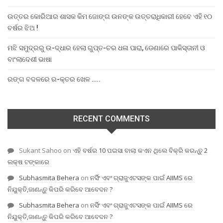
ଉତ୍ତର କୋରିଆର ଶାସକ କିମ ଜୋଙ୍ଗ ଉନଙ୍କ ଉତ୍ତରାଧିକାରୀ ହେବେ ଏହି ୧୦
ବର୍ଷର ଝିଅ !
ମଝି ସମୁଦ୍ରରୁ ଉ-ଦ୍ଧାର ହେଲା ଗୁପ୍ତ-ଚର ଧଳା ପାରା, ଡେଣାରେ ପାକିସ୍ତାନୀ ଓ
ବାଂଲାଦେଶୀ ଭାଷା
ରଙ୍ଗ ବଦଳରେ ର-କ୍ତର ଖେଳ …..
RECENT COMMENTS
Sukant Sahoo
on
ଏହି ବର୍ଷର 10 ପଇସା ବାଲା କଏନ ଥିଲେ ବିକ୍ରି କରନ୍ତୁ 2
ଲକ୍ଷ ଟଙ୍କାରେ
Subhasmita Behera
on
ନର୍ସିଂ ଏବଂ ଗ୍ରାଜୁଏଟସଙ୍କ ପାଇଁ AIIMS ରେ
ନିଯୁକ୍ତି,ଜାଣନ୍ତୁ କିପରି କରିବେ ଆବେଦନ ?
Subhasmita Behera
on
ନର୍ସିଂ ଏବଂ ଗ୍ରାଜୁଏଟସଙ୍କ ପାଇଁ AIIMS ରେ
ନିଯୁକ୍ତି,ଜାଣନ୍ତୁ କିପରି କରିବେ ଆବେଦନ ?