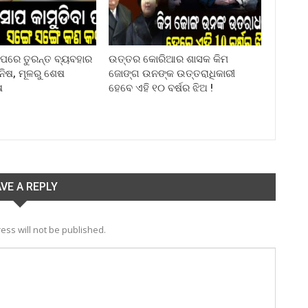
ା ପରେ ତୁରନ୍ତ ବ୍ୟବହାର
ଉତ୍ତର କୋରିଆର ଶାସକ କିମ
ିନିଷ, ମୂଳରୁ ଶେଷ
ଜୋଙ୍ଗ ଉନଙ୍କ ଉତ୍ତରାଧିକାରୀ
ଷ
ହେବେ ଏହି ୧୦ ବର୍ଷର ଝିଅ !
VE A REPLY
ess will not be published.