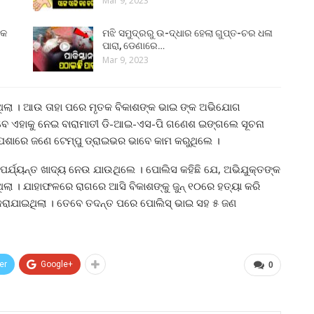
Mar 9, 2023
୍କ
ମଝି ସମୁଦ୍ରରୁ ଉ-ଦ୍ଧାର ହେଲା ଗୁପ୍ତ-ଚର ଧଳା
ପାରା, ଡେଣାରେ…
Mar 9, 2023
ଥିଲା । ଆଉ ତାହା ପରେ ମୃତକ ବିକାଶଙ୍କ ଭାଇ ଙ୍କ ଅଭିଯୋଗ
େବେ ଏହାକୁ ନେଇ ବାରାମାତୀ ଡି-ଆଇ-ଏସ-ପି ଗଣେଶ ଇଙ୍ଗଲେ ସୂଚନା
ପେଶାରେ ଜଣେ ଟେମ୍ପୁ ଡ୍ରାଇଭର ଭାବେ କାମ କରୁଥିଲେ ।
 ପର୍ଯ୍ୟନ୍ତ ଖାଦ୍ୟ ନେଉ ଯାଉଥିଲେ । ପୋଲିସ କହିଛି ଯେ, ଅଭିଯୁକ୍ତଙ୍କ
ଲା । ଯାହାଫଳରେ ରାଗରେ ଆସି ବିକାଶଙ୍କୁ ଜୁନ୍ ୧୦ରେ ହତ୍ୟା କରି
ା କରାଯାଇଥିଲା । ତେବେ ତଦନ୍ତ ପରେ ପୋଲିସ୍ ଭାଇ ସହ ୫ ଜଣ
er
Google+
0