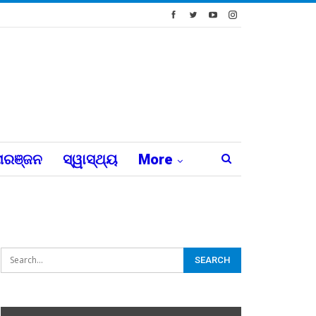
ରଞ୍ଜନ
ସ୍ୱାସ୍ଥ୍ୟ
More