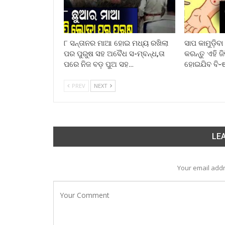
୮ ସନ୍ତାନର ମାଆ ହୋଇ ମଧ୍ୟ ରଖିଲା
ସାପ କାମୁଡ଼ିବ
ପର ପୁରୁଷ ସହ ଅବୈଧ ସ-ମ୍ବନ୍ଧ,ତା
କରନ୍ତୁ ଏହି ଜ
ପରେ ନିଜ ବଡ଼ ପୁଅ ସହ…
ହୋଇଯିବ ବି-
PREV
NEXT
LEA
Your email addr