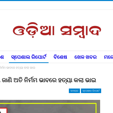
େଶ
ସ୍ପେଶାଲ ରିପୋର୍ଟ
ବିଶେଷ
ଖେଳ ଖବର
ମନୋ
ନିର୍ମମ ଭାବରେ ହତ୍ୟା କଲା ଭାଇ
 ଜାଣି ଅତି ନିର୍ମମ ଭାବରେ ହତ୍ୟା କଲା ଭାଇ
ସମାଚାର
ସ୍ପେଶାଲ ରିପୋର୍ଟ