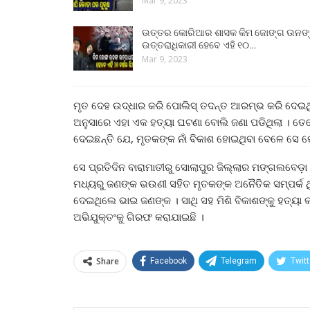
Mar 9, 2023
ଉତ୍ତର କୋରିଆର ଶାସକ କିମ ଜୋଙ୍ଗ ଉନଙ
ଉତ୍ତରାଧିକାରୀ ହେବେ ଏହି ୧୦…
Mar 9, 2023
ମୃତ ଦେହ ଉଦ୍ଧାର କରି ପୋଲିସ୍ ତଦନ୍ତ ଆରମ୍ଭ କରି ଦେଇ
ଅନୁସାରେ ଏହା ଏକ ହତ୍ୟା ଘଟଣା ବୋଲି ଜଣା ପଡିଥିଲା । ତ
ଦେଇଛନ୍ତି ଯେ, ମୃତକଙ୍କ ନାଁ ବିକାଶ ହୋଇଥିବା ବେଳେ ସେ 
ସେ ପ୍ରତିଦିନ ବାରାମାତୀରୁ ସୋଲାପୁର ଜିଲ୍ଲାର ମଙ୍ଗଲବେଡ଼ା
ମଧ୍ୟରୁ ଜଣଙ୍କ ଭଉଣୀ ସହିତ ମୃତକଙ୍କ ଅନୈତିକ ସମ୍ପର୍କ ଥି
ଦେଇଥିଲେ ଭାଇ ଜଣଙ୍କ । ସାଥି ସହ ମିଶି ବିକାଶଙ୍କୁ ହତ୍ୟ
ଅଭିଯୁକ୍ତଂକୁ ଗିରଫ କରାଯାଇଛି ।
Share
Facebook
Telegram
Twitt