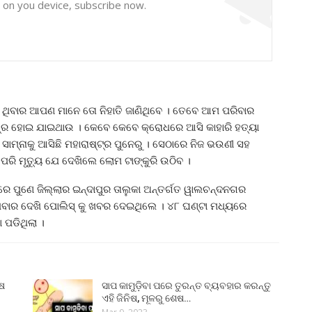
y on you device, subscribe now.
 ଥିବାର ଆପଣ ମାନେ ତୋ ନିହାତି ଜାଣିଥିବେ । ତେବେ ଆମ ପରିବାର
ସ୍ର ହୋଇ ଯାଇଥାଉ । କେବେ କେବେ କ୍ରୋଧରେ ଆସି କାହାରି ହତ୍ୟା
ମ୍ନାକୁ ଆସିଛି ମହାରାଷ୍ଟ୍ର ପୁନେରୁ । ସେଠାରେ ନିଜ ଭଉଣୀ ସହ
ପରି ମୃତ୍ୟୁ ଯେ ଦେଖିଲେ ଲୋମ ଟାଙ୍କୁରି ଉଠିବ ।
ସାରେ ପୁଣେ ଜିଲ୍ଲାର ଇନ୍ଦାପୁର ତାଲୁକା ଅନ୍ତର୍ଗତ ୱାଲଚନ୍ଦନଗର
ିବାର ଦେଖି ପୋଲିସ୍ କୁ ଖବର ଦେଇଥିଲେ । ୪୮ ଘଣ୍ଟା ମଧ୍ୟରେ
ପଡିଥିଲା ।
ୁଷ
ସାପ କାମୁଡ଼ିବା ପରେ ତୁରନ୍ତ ବ୍ୟବହାର କରନ୍ତୁ
ଏହି ଜିନିଷ, ମୂଳରୁ ଶେଷ…