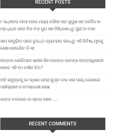
RECENT POSTS
୮ ସନ୍ତାନର ମାଆ ହୋଇ ମଧ୍ୟ ରଖିଲା ପର ପୁରୁଷ ସହ ଅବୈଧ ସ-
ମ୍ବନ୍ଧ,ତା ପରେ ନିଜ ବଡ଼ ପୁଅ ସହ ମିଶି,ଜାଣନ୍ତୁ ପୁରା ଘ-ଟଣା
ସାପ କାମୁଡ଼ିବା ପରେ ତୁରନ୍ତ ବ୍ୟବହାର କରନ୍ତୁ ଏହି ଜିନିଷ, ମୂଳରୁ
ଶେଷ ହୋଇଯିବ ବି-ଷ
ଉତ୍ତର କୋରିଆର ଶାସକ କିମ ଜୋଙ୍ଗ ଉନଙ୍କ ଉତ୍ତରାଧିକାରୀ
ହେବେ ଏହି ୧୦ ବର୍ଷର ଝିଅ !
ମଝି ସମୁଦ୍ରରୁ ଉ-ଦ୍ଧାର ହେଲା ଗୁପ୍ତ-ଚର ଧଳା ପାରା, ଡେଣାରେ
ପାକିସ୍ତାନୀ ଓ ବାଂଲାଦେଶୀ ଭାଷା
ରଙ୍ଗ ବଦଳରେ ର-କ୍ତର ଖେଳ …..
RECENT COMMENTS