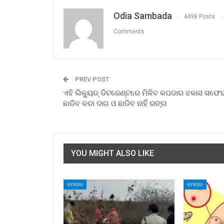
Odia Sambada
4498 Posts
Comments
PREV POST
ଏହି ଲିକ୍ୟୁଡ୍ ଡିଟଜେଣ୍ଟରେ ମିଳିବ କପଡାର ଝକାସ ସଫେ
ଛାଡିବ କଡା ଦାଗ ଓ ଛାଡିବ ନାହିଁ ରଙ୍ଗ
YOU MIGHT ALSO LIKE
ସମାଚାର
ସମାଚାର