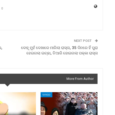
0
NEXT POST
ଇ,
ବୋହୂ ମୁହଁ ଦେଖାରେ ମାଗିଲା ରାସ୍ତା, 35 ଦିନରେ ହିଁ ପୁରା
ହେଇଗଲା ଇଚ୍ଛା, ତିଆରି ହୋଇଗଲା ପକ୍କା ରାସ୍ତା
More From Author
ସମାଚାର