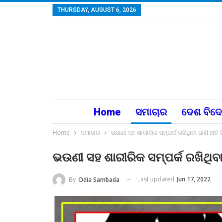
THURSDAY, AUGUST 6, 2026
Home
ସମାଚାର
ଦେଶ ବିଦ
Home
ସମାଚାର
ଭଉଣୀ ସହ ଶାରୀରିକ ସମ୍ପର୍କ ରଖିଥିବା ଜାଣି ଅତି 
ଭଉଣୀ ସହ ଶାରୀରିକ ସମ୍ପର୍କ ରଖିଥିବା
Last updated
Jun 17, 2022
By
Odia Sambada