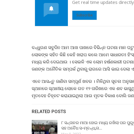
Get real time updates directl
Subscribe
ବନ୍ଧୁଗଣ ସବୁଦିନ ଆମ ଆଖ ପାଖରେ ବିଭିନ୍ନ ଘଟଣା ମାନ ଘଟୁ
ଲୋକଙ୍କ ସହିତ କିଛି କେହି ଖରାପ କଲେ ଆମେ ସାଧାରତଃ ହିଂ
ମଧ୍ୟ କରି ଦେଇଥାଉ । ସେଭଳି ଏକ ଲୋମ ହର୍ଷଣକାରୀ ଘଟଣା ସା
ଜଣଙ୍କ ଅନୈତିକ ସମ୍ପର୍କ ଥିବାରୁ ରାଗରେ ଆସି ଭାଇ ଦେଲା ଏ
ଏବେ ଆସନ୍ତୁ ଜାଣିବା ସମ୍ପୂର୍ଣ ଖବର । ମିଳିଥିବା ସୂଚନା ଅନୁ
ସ୍ଥାନରେ ସ୍ଥାନୀୟ ଲୋକେ ଗତ ୧୨ ତାରିଖରେ ଏକ ଶବ ଭାସୁଥ
ମୃତଦେହ ଚିହ୍ନଟ କରାଯାଇଥିଲା ଆଉ ମୃତକ ବିକାଶ ବୋଲି ଜଣା 
RELATED POSTS
୮ ସନ୍ତାନର ମାଆ ହୋଇ ମଧ୍ୟ ରଖିଲା ପର ପୁର
ସହ ଅବୈଧ ସ-ମ୍ବନ୍ଧ,ତା…