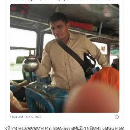
ଏହି ବସ କଣ୍ଡକ୍ଟରଙ୍କ ନାମ ସୁରେନ୍ଦ୍ର ଶର୍ମା,ଯିଏ ହରିୟାଣା ରୋଡୱଜ ରେ