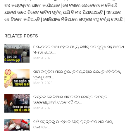
ଵସ କଣ୍ଡକ୍ଟର ଭାବେ କାର୍ଯ୍ୟରତ|ସେ ବସରେ ଯେତେବେଳେ କୈାଣସି
ଯାତ୍ରୀ ଉଠେ ଟିକେଟ କାଟିବା ପୂର୍ବରୁ ପାଣି ଗିଲାସ ପିଆଇଥାନ୍ତି|ଏହାପରେ
ସେ ଟିକେଟ କାଟିଥାନ୍ତି|ସୋସିଆଲ ମିଡିଆରେ ତାଙ୍କର ବହୁ ଚର୍ଚ୍ଚା ହେଉଛି|
RELATED POSTS
୮ ସନ୍ତାନର ମାଆ ହୋଇ ମଧ୍ୟ ରଖିଲା ପର ପୁରୁଷ ସହ ଅବୈଧ
ସ-ମ୍ବନ୍ଧ,ତା…
Mar 9, 2023
ସାପ କାମୁଡ଼ିବା ପରେ ତୁରନ୍ତ ବ୍ୟବହାର କରନ୍ତୁ ଏହି ଜିନିଷ,
ମୂଳରୁ ଶେଷ…
Mar 9, 2023
ଉତ୍ତର କୋରିଆର ଶାସକ କିମ ଜୋଙ୍ଗ ଉନଙ୍କ
ଉତ୍ତରାଧିକାରୀ ହେବେ ଏହି ୧୦…
Mar 9, 2023
ମଝି ସମୁଦ୍ରରୁ ଉ-ଦ୍ଧାର ହେଲା ଗୁପ୍ତ-ଚର ଧଳା ପାରା,
ଡେଣାରେ…