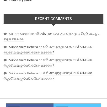
RECENT COMMENTS
Sukant Sahoo
on
ଏହି ବର୍ଷର 10 ପଇସା ବାଲା କଏନ ଥିଲେ ବିକ୍ରି କରନ୍ତୁ 2
ଲକ୍ଷ ଟଙ୍କାରେ
Subhasmita Behera
on
ନର୍ସିଂ ଏବଂ ଗ୍ରାଜୁଏଟସଙ୍କ ପାଇଁ AIIMS ରେ
ନିଯୁକ୍ତି,ଜାଣନ୍ତୁ କିପରି କରିବେ ଆବେଦନ ?
Subhasmita Behera
on
ନର୍ସିଂ ଏବଂ ଗ୍ରାଜୁଏଟସଙ୍କ ପାଇଁ AIIMS ରେ
ନିଯୁକ୍ତି,ଜାଣନ୍ତୁ କିପରି କରିବେ ଆବେଦନ ?
Subhasmita Behera
on
ନର୍ସିଂ ଏବଂ ଗ୍ରାଜୁଏଟସଙ୍କ ପାଇଁ AIIMS ରେ
ନିଯୁକ୍ତି,ଜାଣନ୍ତୁ କିପରି କରିବେ ଆବେଦନ ?