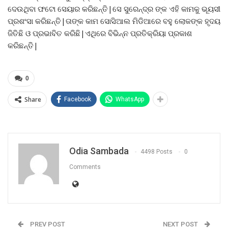
ଦେଉଥିବା ଫଟୋ ସେୟାର କରିଛନ୍ତି|ସେ ସୁରେନ୍ଦ୍ର ଙ୍କ ଏହି କାମକୁ ଭୂୟସୀ
ପ୍ରଶଂସା କରିଛନ୍ତି|ତାଙ୍କ କାମ ସୋସିଆଲ ମିଡିଆରେ ବହୁ ଲୋକଙ୍କ ହୃଦୟ
ଜିତିଛି ଓ ପ୍ରଭାବିତ କରିଛି|ଏଥିରେ ବିଭିନ୍ନ ପ୍ରତିକ୍ରିୟା ପ୍ରକାଶ
କରିଛନ୍ତି|
0
Share
Facebook
WhatsApp
Odia Sambada
4498 Posts
0
Comments
PREV POST
NEXT POST