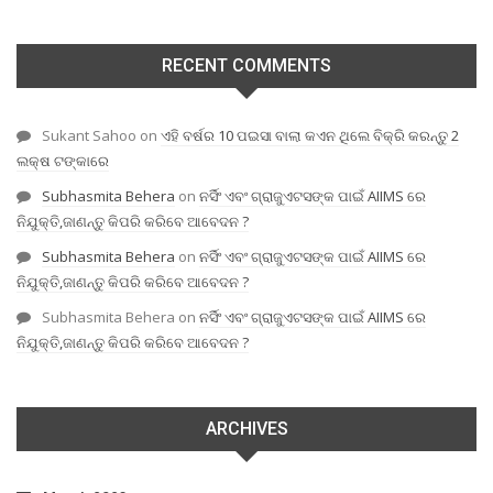
RECENT COMMENTS
Sukant Sahoo
on
ଏହି ବର୍ଷର 10 ପଇସା ବାଲା କଏନ ଥିଲେ ବିକ୍ରି କରନ୍ତୁ 2
ଲକ୍ଷ ଟଙ୍କାରେ
Subhasmita Behera
on
ନର୍ସିଂ ଏବଂ ଗ୍ରାଜୁଏଟସଙ୍କ ପାଇଁ AIIMS ରେ
ନିଯୁକ୍ତି,ଜାଣନ୍ତୁ କିପରି କରିବେ ଆବେଦନ ?
Subhasmita Behera
on
ନର୍ସିଂ ଏବଂ ଗ୍ରାଜୁଏଟସଙ୍କ ପାଇଁ AIIMS ରେ
ନିଯୁକ୍ତି,ଜାଣନ୍ତୁ କିପରି କରିବେ ଆବେଦନ ?
Subhasmita Behera
on
ନର୍ସିଂ ଏବଂ ଗ୍ରାଜୁଏଟସଙ୍କ ପାଇଁ AIIMS ରେ
ନିଯୁକ୍ତି,ଜାଣନ୍ତୁ କିପରି କରିବେ ଆବେଦନ ?
ARCHIVES