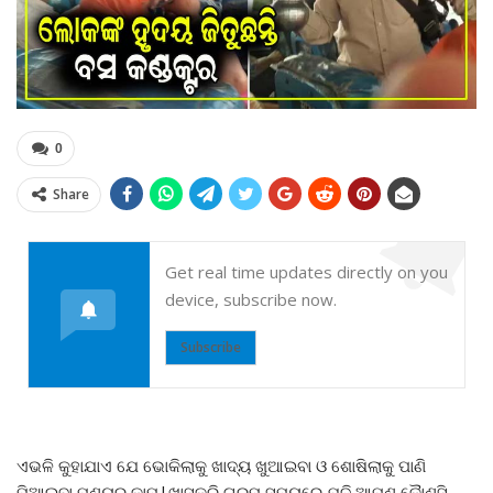
0
Share
Get real time updates directly on you
device, subscribe now.
Subscribe
ଏଭଳି କୁହାଯାଏ ଯେ ଭୋକିଲାକୁ ଖାଦ୍ୟ ଖୁଆଇବା ଓ ଶୋଷିଲାକୁ ପାଣି
ପିଆଇବା ପୂଣ୍ୟର କାମ|ଖାସକରି ଗରମ ସମୟରେ ଯଦି ଆପଣ କୈାଣସି