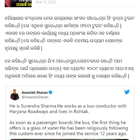
Mar 9, 2023
ହରିୟାଣାର କଂଗ୍ରେସ ନେତା ରାଜ୍ୟସଭା ସାଂସଦ ଦୀପେନ୍ଦ୍ର ସିଂ ହୁଡ୍ଡା ଟୁଇଟ
କରିଛନ୍ତି|ସେ ଏଥିରେ ସୁରେନ୍ଦ୍ର ଶର୍ମାଙ୍କ ଫଟୋ ଟୁଇଟ କରିଛନ୍ତି|
ଏହାସହ ସେ ତାଙ୍କର କାର୍ଯ୍ୟକୁ ମଧ୍ୟ ପ୍ରଶଂସା କରିବା ସହ ବର୍ଣ୍ଣନା
କରିଛନ୍ତି|ସେ କହିଛନ୍ତି ‌ତାଙ୍କର ଏଭଳି ମହନୀୟ ଉଦ୍ୟମ ଲୋକଙ୍କ
ହୃଦୟକୁ ସ୍ପର୍ଶ କରିଛି|
ସେ କହିଛନ୍ତି ସୁରେନ୍ଦ୍ର ଯିଏ ଆନନ୍ଦପୁର,ରୋହତକରେ ରହନ୍ତି ଆମ
ସଭିଙ୍କ ପାଇଁ ପ୍ରରଣାର ଉତ୍ସ|ଏହା ବ୍ୟତୀତ ୨୦୦୯ ବ୍ୟାଚର ଆଇଏଏସ୍
ଅଧିକାରୀ ଅବିନାଶ ଶରଣ ସିଂ ମଧ୍ୟ ତାଙ୍କ କାହାଣୀ କୁ ସେୟାର କରିଛନ୍ତି|