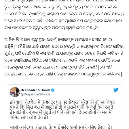
ତୃଷାର୍ତ୍ତକୁ ପାଣି ପିଆଇଲେ ସବୁଠାରୁ ଅଧିକ ପୁଣ୍ୟ ମିଳେ|ଯେତେବେଳେ
ଆମେ କୈାଣସି ତୃଷାର୍ତ୍ତକୁ ଗିଲାସେ ପାଣି ଦେଉ ତା ଚେହରାରେ ଯେଉଁ ଆନନ୍ଦ
ମିଳେ ଆଉ କେଉଁଠି ନାହିଁ|ଏହିଭଳି ହରିୟାଣାର ବସ କଣ୍ଡକ୍ଟର କଥା କହିବା
ଯିଏ ମାନବିକତାର ସ୍ୱତନ୍ତ୍ର ପରିଚୟ ସୃଷ୍ଟି କରିପାରିଛନ୍ତି|
ଆଜିକାଲି ଗରମ ଚାଲୁଥିବା ଯୋଗୁଁ ଲୋକଙ୍କ ଅବସ୍ଥା ବେହାଲ ହୋଇ
ପଡ଼ିଛି|ଏମିତିରେ ଯଦି ଆପଣ ବସରେ ଚଢନ୍ତି ଓ କଣ୍ଡକ୍ଟର ଟିକେଟ କାଟିବା
ପୂର୍ବରୁ ଯଦି ଗୋଟିଏ ଗିଲାସ ପାଣି ଆପଣଙ୍କୁ ଧରାଏ ତେଵେ କିଭଳି ଲାଗିବ? ହଁ
ଏଵେ ସୋସିଆଲ ମିଡିଆରେ ହରିୟାଣାର ଏଭଳି ଏକ ମାମଲା ଯେଉଁଠି ଜଣେ
କଣ୍ଡକ୍ଟର ପାଣି ଦେଇ ଯାହା ଲୋକଙ୍କ ହୃଦୟ ଜିତି ନେଇଛି|ସେ ଏହି
ଅସହ୍ୟ ଗରମରେ ଥଣ୍ଡା ପାଣି ଦେଇ ଲୋକଙ୍କ ମନୋମୁଗ୍ଧକର କରିଥାଏ|