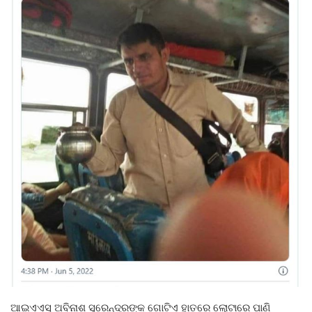
ଆଇଏଏସ୍ ଅବିନାଶ ସୁରେନ୍ଦ୍ରଙ୍କ ଗୋଟିଏ ହାତରେ ଲୋଟାରେ ପାଣି