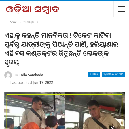
Home
ସମାଚାର
ଏହାକୁ କହନ୍ତି ମାନବିକତା ! ଟିକେଟ କାଟିବା
ପୂର୍ବରୁ ଯାତ୍ରୀଙ୍କୁ ପିଆନ୍ତି ପାଣି, ହରିୟାଣାର
ଏହି ବସ କଣ୍ଡକ୍ଟର ଜିତୁଛନ୍ତି ଲୋକଙ୍କ
ହୃଦୟ
By
Odia Sambada
ସମାଚାର
ସ୍ପେଶାଲ ରିପୋର୍ଟ
Last updated
Jun 17, 2022