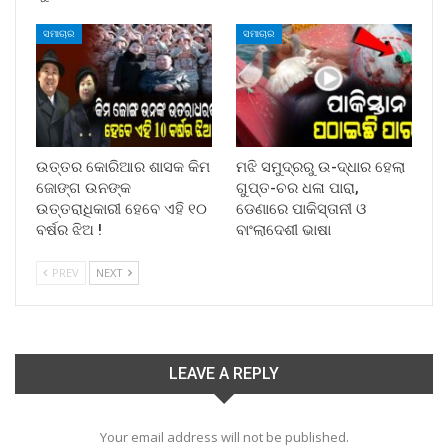
ସମାଚାର
ସମାଚାର
ଉତ୍ତର କୋରିଆର ଶାସକ କିମ
ମଝି ସମୁଦ୍ରରୁ ଉ-ଦ୍ଧାର ହେଲା
ଜୋଙ୍ଗ ଉନଙ୍କ
ଗୁପ୍ତ-ଚର ଧଳା ପାରା,
ଉତ୍ତରାଧିକାରୀ ହେବେ ଏହି ୧୦
ଡେଣାରେ ପାକିସ୍ତାନୀ ଓ
ବର୍ଷର ଝିଅ !
ବାଂଲାଦେଶୀ ଭାଷା
PREV
NEXT
LEAVE A REPLY
Your email address will not be published.