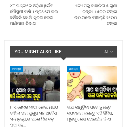
୪୮ ଘଣ୍ଟାରେ ଓଡ଼ିଶା ଛୁଇଁବ
ଏଟିଏମରୁ ବାହାରିଲା ୫ ଗୁଣା
ମୌସୁମୀ ବର୍ଷା । ପ୍ରଥମେ ଭଲ
ଟଙ୍କା । ୫୦୦ ଟଙ୍କା
ବର୍ଷିବନି ବୋଲି ସୂଚନା ଦେଲା
ଉଠାଇଲେ ବାହାରୁଛି ୨୫୦୦
ପାଣିପାଗ ବିଭାଗ
ଟଙ୍କା
YOU MIGHT ALSO LIKE
All
ସମାଚାର
ସମାଚାର
୮ ସନ୍ତାନର ମାଆ ହୋଇ ମଧ୍ୟ
ସାପ କାମୁଡ଼ିବା ପରେ ତୁରନ୍ତ
ରଖିଲା ପର ପୁରୁଷ ସହ ଅବୈଧ
ବ୍ୟବହାର କରନ୍ତୁ ଏହି ଜିନିଷ,
ସ-ମ୍ବନ୍ଧ,ତା ପରେ ନିଜ ବଡ଼
ମୂଳରୁ ଶେଷ ହୋଇଯିବ ବି-ଷ
ପୁଅ ସହ…