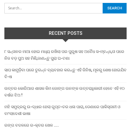
RECENT POSTS
୮ ସନ୍ତାନର ମାଆ ହୋଇ ମଧ୍ୟ ରଖିଲା ପର ପୁରୁଷ ସହ ଅବୈଧ ସ-ମ୍ବନ୍ଧ,ତା ପରେ
ନିଜ ବଡ଼ ପୁଅ ସହ ମିଶି,ଜାଣନ୍ତୁ ପୁରା ଘ-ଟଣା
ସାପ କାମୁଡ଼ିବା ପରେ ତୁରନ୍ତ ବ୍ୟବହାର କରନ୍ତୁ ଏହି ଜିନିଷ, ମୂଳରୁ ଶେଷ ହୋଇଯିବ
ବି-ଷ
ଉତ୍ତର କୋରିଆର ଶାସକ କିମ ଜୋଙ୍ଗ ଉନଙ୍କ ଉତ୍ତରାଧିକାରୀ ହେବେ ଏହି ୧୦
ବର୍ଷର ଝିଅ !
ମଝି ସମୁଦ୍ରରୁ ଉ-ଦ୍ଧାର ହେଲା ଗୁପ୍ତ-ଚର ଧଳା ପାରା, ଡେଣାରେ ପାକିସ୍ତାନୀ ଓ
ବାଂଲାଦେଶୀ ଭାଷା
ରଙ୍ଗ ବଦଳରେ ର-କ୍ତର ଖେଳ …..