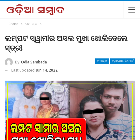
Home
ସମାଚାର
ଲମ୍ପଟ ସ୍ୱାମୀର ଅସଲ ମୁଖା ଖୋଲିଦେଲେ
ସ୍ତ୍ରୀ
By
Odia Sambada
ସମାଚାର
ସ୍ପେଶାଲ ରିପୋର୍ଟ
Last updated
Jun 14, 2022