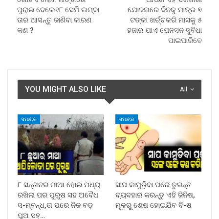
ପୁରାଇ ଦେଲେ୧୮ ସେମି ଲମ୍ବା
ଯୋଜନାରେ ଦିନକୁ ମାତ୍ର ୭
ତାର ଆସନ୍ତୁ ଜାଣିବା କାରଣ
ଟଙ୍କା ଖର୍ଚ୍ଚକରି ମାସକୁ ୫
କଣ ?
ହଜାର ଯାଏ ପେନସନ ସୁବିଧା
ପାଇପାରିବେ
YOU MIGHT ALSO LIKE
All
ସମାଚାର
ସମାଚାର
୮ ସନ୍ତାନର ମାଆ ହୋଇ ମଧ୍ୟ
ସାପ କାମୁଡ଼ିବା ପରେ ତୁରନ୍ତ
ରଖିଲା ପର ପୁରୁଷ ସହ ଅବୈଧ
ବ୍ୟବହାର କରନ୍ତୁ ଏହି ଜିନିଷ,
ସ-ମ୍ବନ୍ଧ,ତା ପରେ ନିଜ ବଡ଼
ମୂଳରୁ ଶେଷ ହୋଇଯିବ ବି-ଷ
ପୁଅ ସହ…