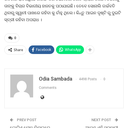
ତାଙ୍କୁ ବିଚାର ବିଭାଗୀୟ ହାଜତକୁ ପଠାଯାଇଛି। ତେବେ ସୋନାଲି ଗର୍ଭବତି
ଥିବାରୁ ସ୍ୱାମୀ ପାଖରେ ରହିବା କୁ ଚାଁହୁ ଥିଲେ। କିନ୍ତୁ ଆଇନ ଦୃଷ୍ଟି ରୁ ଦୁଇଟି
ସ୍ତ୍ରୀ ରହିବା ଅପରାଧ ।
0
Share
Facebook
WhatsApp
Odia Sambada
4498 Posts
0
Comments
PREV POST
NEXT POST
ଗୋଟିଏ ଲୋକ ଲିଙ୍ଗରେ
ଆପଣ ଏହି ସରକାରୀ