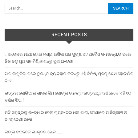
RECENT POSTS
୮ ସନ୍ତାନର ମାଆ ହୋଇ ମଧ୍ୟ ରଖିଲା ପର ପୁରୁଷ ସହ ଅବୈଧ ସ-ମ୍ବନ୍ଧ,ତା ପରେ
ନିଜ ବଡ଼ ପୁଅ ସହ ମିଶି,ଜାଣନ୍ତୁ ପୁରା ଘ-ଟଣା
ସାପ କାମୁଡ଼ିବା ପରେ ତୁରନ୍ତ ବ୍ୟବହାର କରନ୍ତୁ ଏହି ଜିନିଷ, ମୂଳରୁ ଶେଷ ହୋଇଯିବ
ବି-ଷ
ଉତ୍ତର କୋରିଆର ଶାସକ କିମ ଜୋଙ୍ଗ ଉନଙ୍କ ଉତ୍ତରାଧିକାରୀ ହେବେ ଏହି ୧୦
ବର୍ଷର ଝିଅ !
ମଝି ସମୁଦ୍ରରୁ ଉ-ଦ୍ଧାର ହେଲା ଗୁପ୍ତ-ଚର ଧଳା ପାରା, ଡେଣାରେ ପାକିସ୍ତାନୀ ଓ
ବାଂଲାଦେଶୀ ଭାଷା
ରଙ୍ଗ ବଦଳରେ ର-କ୍ତର ଖେଳ …..