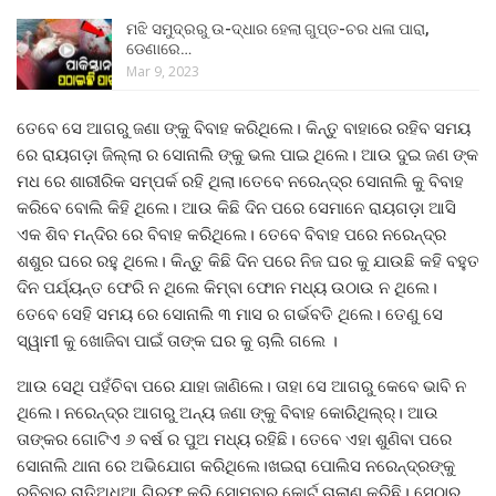
ମଝି ସମୁଦ୍ରରୁ ଉ-ଦ୍ଧାର ହେଲା ଗୁପ୍ତ-ଚର ଧଳା ପାରା,
ଡେଣାରେ…
Mar 9, 2023
ତେବେ ସେ ଆଗରୁ ଜଣା ଙ୍କୁ ବିବାହ କରିଥିଲେ। କିନ୍ତୁ ବାହାରେ ରହିବ ସମୟ
ରେ ରାୟଗଡ଼ା ଜିଲ୍ଲା ର ସୋନାଲି ଙ୍କୁ ଭଲ ପାଇ ଥିଲେ। ଆଉ ଦୁଇ ଜଣ ଙ୍କ
ମଧ ରେ ଶାରୀରିକ ସମ୍ପର୍କ ରହି ଥିଲା।ତେବେ ନରେନ୍ଦ୍ର ସୋନାଲି କୁ ବିବାହ
କରିବେ ବୋଲି କିହି ଥିଲେ। ଆଉ କିଛି ଦିନ ପରେ ସେମାନେ ରାୟଗଡ଼ା ଆସି
ଏକ ଶିବ ମନ୍ଦିର ରେ ବିବାହ କରିଥିଲେ। ତେବେ ବିବାହ ପରେ ନରେନ୍ଦ୍ର
ଶଶୁର ଘରେ ରହୁ ଥିଲେ। କିନ୍ତୁ କିଛି ଦିନ ପରେ ନିଜ ଘର କୁ ଯାଉଛି କହି ବହୁତ
ଦିନ ପର୍ଯ୍ୟନ୍ତ ଫେରି ନ ଥିଲେ କିମ୍ବା ଫୋନ ମଧ୍ୟ ଉଠାଉ ନ ଥିଲେ।
ତେବେ ସେହି ସମୟ ରେ ସୋନାଲି ୩ ମାସ ର ଗର୍ଭବତି ଥିଲେ। ତେଣୁ ସେ
ସ୍ୱାମୀ କୁ ଖୋଜିବା ପାଇଁ ତାଙ୍କ ଘର କୁ ଚାଲି ଗଲେ ।
ଆଉ ସେଥି ପହଁଚିବା ପରେ ଯାହା ଜାଣିଲେ। ତାହା ସେ ଆଗରୁ କେବେ ଭାବି ନ
ଥିଲେ। ନରେନ୍ଦ୍ର ଆଗରୁ ଅନ୍ୟ ଜଣା ଙ୍କୁ ବିବାହ କୋରିଥିଲ୍ର୍। ଆଉ
ତାଙ୍କର ଗୋଟିଏ ୬ ବର୍ଷ ର ପୁଅ ମଧ୍ୟ ରହିଛି। ତେବେ ଏହା ଶୁଣିବା ପରେ
ସୋନାଲି ଥାନା ରେ ଅଭିଯୋଗ କରିଥିଲେ।ଖଇରା ପୋଲିସ ନରେନ୍ଦ୍ରଙ୍କୁ
ରବିବାର ରାତିଅଧିଆ ଗିରଫ କରି ସୋମବାର କୋର୍ଟ ଚାଲାଣ କରିଛି। ସେଠାରୁ