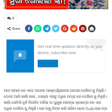
0
Share
Get real time updates directly on you
device, subscribe now.
Subscribe
ଆମ ସମାଜ ରେ ଏବେ ଅନେକ ଆଶ୍ଚର୍ଯ୍ୟଜନକ ଘାଟଣା ଦେଖିବା କୁ ମିଳୁଛି।
ତେବେ ଆଜି କାଲି ଲଭ , ସେକ୍ସ ଏସବୁ ଅଧିକ ମତ୍ରା ରେ ଦେଖିବା କୁ ମିଳୁଛି।
ଖାଲି ସେତିକି ନୁହଁ ବିବାହିତ ମହିଳା ବା ପୁରୁଷ ମାନଙ୍କ କ୍ଷେତ୍ର ରେ ଏହା
ଅଧିକ ଦେଖିବା କୁ ମିଳୁଛି। ଜଣ ଙ୍କୁ ବିବାହ କରି ସରିବା ପରେ ଅନ୍ୟ ଜଣା ଙ୍କ