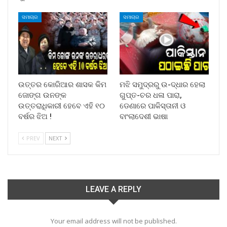
ସମାଚାର
ସମାଚାର
ଉତ୍ତର କୋରିଆର ଶାସକ କିମ
ମଝି ସମୁଦ୍ରରୁ ଉ-ଦ୍ଧାର ହେଲା
ଜୋଙ୍ଗ ଉନଙ୍କ
ଗୁପ୍ତ-ଚର ଧଳା ପାରା,
ଉତ୍ତରାଧିକାରୀ ହେବେ ଏହି ୧୦
ଡେଣାରେ ପାକିସ୍ତାନୀ ଓ
ବର୍ଷର ଝିଅ !
ବାଂଲାଦେଶୀ ଭାଷା
PREV
NEXT
LEAVE A REPLY
Your email address will not be published.