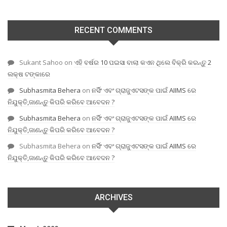
RECENT COMMENTS
Sukant Sahoo
on
ଏହି ବର୍ଷର 10 ପଇସା ବାଲା କଏନ ଥିଲେ ବିକ୍ରି କରନ୍ତୁ 2
ଲକ୍ଷ ଟଙ୍କାରେ
Subhasmita Behera
on
ନର୍ସିଂ ଏବଂ ଗ୍ରାଜୁଏଟସଙ୍କ ପାଇଁ AIIMS ରେ
ନିଯୁକ୍ତି,ଜାଣନ୍ତୁ କିପରି କରିବେ ଆବେଦନ ?
Subhasmita Behera
on
ନର୍ସିଂ ଏବଂ ଗ୍ରାଜୁଏଟସଙ୍କ ପାଇଁ AIIMS ରେ
ନିଯୁକ୍ତି,ଜାଣନ୍ତୁ କିପରି କରିବେ ଆବେଦନ ?
Subhasmita Behera
on
ନର୍ସିଂ ଏବଂ ଗ୍ରାଜୁଏଟସଙ୍କ ପାଇଁ AIIMS ରେ
ନିଯୁକ୍ତି,ଜାଣନ୍ତୁ କିପରି କରିବେ ଆବେଦନ ?
ARCHIVES