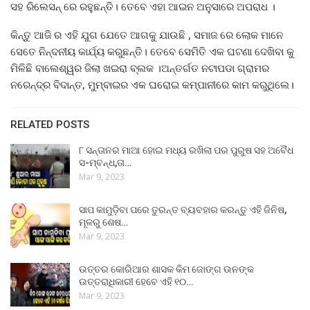
ସହ ରିଲେସନ୍ ରେ ରହୁଛନ୍ତି। ତେବେ ଏହା ଆଇନ ଅନୁସାରେ ଅପରାଧ ।
କିନ୍ତୁ ଆଜି ର ଏହି ଯୁଗ ଯେତେ ଆଗକୁ ଯାଉଛି , ସମାଜ ରେ ଲୋକ ମାନେ
ସେତେ ନିନ୍ଦନୀୟ କାର୍ଯ୍ୟ କରୁଛନ୍ତି। ତେବେ ସେମିତି ଏକ ଘଟଣା ଦେଖିବା କୁ
ମିଳିଛି ବାଲେଶ୍ୱର ଜିଲା ଖଇରା ବ୍ଲକ ।ଅନ୍ତର୍ଗତ ନଟାପଡା ଗ୍ରାମର
ନରେନ୍ଦ୍ର ବିଦାନ୍ତ, ମୁମ୍ବାଇର ଏକ ଘରୋଇ କମ୍ପାନୀରେ କାମ କରୁଥିଲେ।
RELATED POSTS
୮ ସନ୍ତାନର ମାଆ ହୋଇ ମଧ୍ୟ ରଖିଲା ପର ପୁରୁଷ ସହ ଅବୈଧ
ସ-ମ୍ବନ୍ଧ,ତା…
Mar 9, 2023
ସାପ କାମୁଡ଼ିବା ପରେ ତୁରନ୍ତ ବ୍ୟବହାର କରନ୍ତୁ ଏହି ଜିନିଷ,
ମୂଳରୁ ଶେଷ…
Mar 9, 2023
ଉତ୍ତର କୋରିଆର ଶାସକ କିମ ଜୋଙ୍ଗ ଉନଙ୍କ
ଉତ୍ତରାଧିକାରୀ ହେବେ ଏହି ୧୦…
Mar 9, 2023