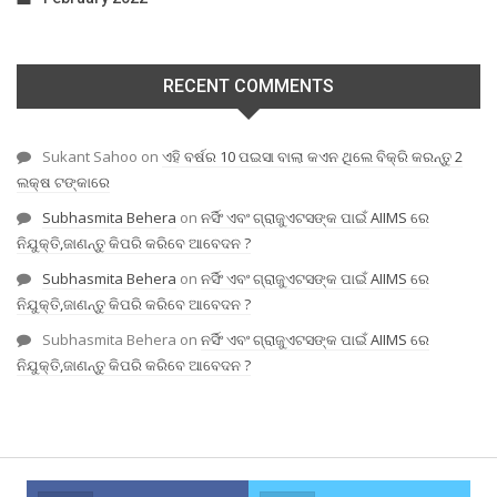
RECENT COMMENTS
Sukant Sahoo
on
ଏହି ବର୍ଷର 10 ପଇସା ବାଲା କଏନ ଥିଲେ ବିକ୍ରି କରନ୍ତୁ 2
ଲକ୍ଷ ଟଙ୍କାରେ
Subhasmita Behera
on
ନର୍ସିଂ ଏବଂ ଗ୍ରାଜୁଏଟସଙ୍କ ପାଇଁ AIIMS ରେ
ନିଯୁକ୍ତି,ଜାଣନ୍ତୁ କିପରି କରିବେ ଆବେଦନ ?
Subhasmita Behera
on
ନର୍ସିଂ ଏବଂ ଗ୍ରାଜୁଏଟସଙ୍କ ପାଇଁ AIIMS ରେ
ନିଯୁକ୍ତି,ଜାଣନ୍ତୁ କିପରି କରିବେ ଆବେଦନ ?
Subhasmita Behera
on
ନର୍ସିଂ ଏବଂ ଗ୍ରାଜୁଏଟସଙ୍କ ପାଇଁ AIIMS ରେ
ନିଯୁକ୍ତି,ଜାଣନ୍ତୁ କିପରି କରିବେ ଆବେଦନ ?