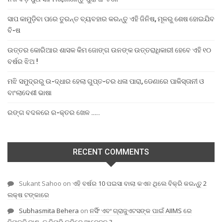
ସାପ କାମୁଡ଼ିବା ପରେ ତୁରନ୍ତ ବ୍ୟବହାର କରନ୍ତୁ ଏହି ଜିନିଷ, ମୂଳରୁ ଶେଷ ହୋଇଯିବ
ବି-ଷ
ଉତ୍ତର କୋରିଆର ଶାସକ କିମ ଜୋଙ୍ଗ ଉନଙ୍କ ଉତ୍ତରାଧିକାରୀ ହେବେ ଏହି ୧୦
ବର୍ଷର ଝିଅ !
ମଝି ସମୁଦ୍ରରୁ ଉ-ଦ୍ଧାର ହେଲା ଗୁପ୍ତ-ଚର ଧଳା ପାରା, ଡେଣାରେ ପାକିସ୍ତାନୀ ଓ
ବାଂଲାଦେଶୀ ଭାଷା
ରଙ୍ଗ ବଦଳରେ ର-କ୍ତର ଖେଳ …..
RECENT COMMENTS
Sukant Sahoo
on
ଏହି ବର୍ଷର 10 ପଇସା ବାଲା କଏନ ଥିଲେ ବିକ୍ରି କରନ୍ତୁ 2
ଲକ୍ଷ ଟଙ୍କାରେ
Subhasmita Behera
on
ନର୍ସିଂ ଏବଂ ଗ୍ରାଜୁଏଟସଙ୍କ ପାଇଁ AIIMS ରେ
ନିଯୁକ୍ତି,ଜାଣନ୍ତୁ କିପରି କରିବେ ଆବେଦନ ?