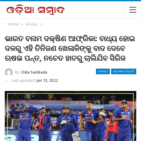
Home
ସମାଚାର
ଭାରତ ବନାମ ଦକ୍ଷିଣ ଆଫ୍ରିକା: ବାଧ୍ୟ ହୋଇ
ଦଳରୁ ଏହି ତିନିଜଣ ଖେଳାଳିଙ୍କୁ ବାଦ ଦେବେ
ଋଷଭ ପନ୍ତ, ନଚେତ ହାତରୁ ଚାଲିଯିବ ସିରିଜ
By
Odia Sambada
ସମାଚାର
ସ୍ପେଶାଲ ରିପୋର୍ଟ
Last updated
Jun 13, 2022