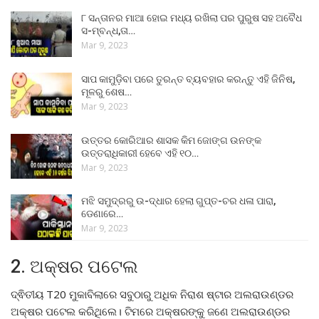
୮ ସନ୍ତାନର ମାଆ ହୋଇ ମଧ୍ୟ ରଖିଲା ପର ପୁରୁଷ ସହ ଅବୈଧ
ସ-ମ୍ବନ୍ଧ,ତା…
Mar 9, 2023
ସାପ କାମୁଡ଼ିବା ପରେ ତୁରନ୍ତ ବ୍ୟବହାର କରନ୍ତୁ ଏହି ଜିନିଷ,
ମୂଳରୁ ଶେଷ…
Mar 9, 2023
ଉତ୍ତର କୋରିଆର ଶାସକ କିମ ଜୋଙ୍ଗ ଉନଙ୍କ
ଉତ୍ତରାଧିକାରୀ ହେବେ ଏହି ୧୦…
Mar 9, 2023
ମଝି ସମୁଦ୍ରରୁ ଉ-ଦ୍ଧାର ହେଲା ଗୁପ୍ତ-ଚର ଧଳା ପାରା,
ଡେଣାରେ…
Mar 9, 2023
2. ଅକ୍ଷର ପଟେଲ
ଦ୍ଵିତୀୟ T20 ମୁକାବିଲାରେ ସବୁଠାରୁ ଅଧିକ ନିରାଶ ଷ୍ଟାର ଅଲରାଉଣ୍ଡର
ଅକ୍ଷର ପଟେଲ କରିଥିଲେ। ଟିମରେ ଅକ୍ଷରଙ୍କୁ ଜଣେ ଅଲରାଉଣ୍ଡର