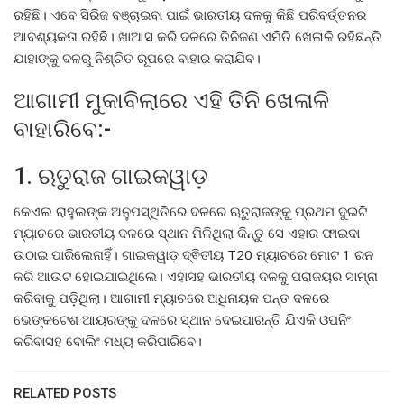
ରହିଛି। ଏବେ ସିରିଜ ବଞ୍ଚାଇବା ପାଇଁ ଭାରତୀୟ ଦଳକୁ କିଛି ପରିବର୍ତ୍ତନର
ଆବଶ୍ୟକତା ରହିଛି। ଖାଆସ କରି ଦଳରେ ତିନିଜଣ ଏମିତି ଖେଳାଳି ରହିଛନ୍ତି
ଯାହାଙ୍କୁ ଦଳରୁ ନିଶ୍ଚିତ ରୂପରେ ବାହାର କରାଯିବ।
ଆଗାମୀ ମୁକାବିଲାରେ ଏହି ତିନି ଖେଳାଳି
ବାହାରିବେ:-
1. ଋତୁରାଜ ଗାଇକୱାଡ଼
କେଏଲ ରାହୁଲଙ୍କ ଅନୁପସ୍ଥିତିରେ ଦଳରେ ଋତୁରାଜଙ୍କୁ ପ୍ରଥମ ଦୁଇଟି
ମ୍ୟାଚରେ ଭାରତୀୟ ଦଳରେ ସ୍ଥାନ ମିଳିଥିଲା କିନ୍ତୁ ସେ ଏହାର ଫାଇଦା
ଉଠାଇ ପାରିଲେନାହିଁ। ଗାଇକୱାଡ଼ ଦ୍ଵିତୀୟ T20 ମ୍ୟାଚରେ ମୋଟ 1 ରନ
କରି ଆଉଟ ହୋଇଯାଇଥିଲେ। ଏହାସହ ଭାରତୀୟ ଦଳକୁ ପରାଜୟର ସାମ୍ନା
କରିବାକୁ ପଡ଼ିଥିଲା। ଆଗାମୀ ମ୍ୟାଚରେ ଅଧିନାୟକ ପନ୍ତ ଦଳରେ
ଭେଙ୍କଟେଶ ଆୟରଙ୍କୁ ଦଳରେ ସ୍ଥାନ ଦେଇପାରନ୍ତି ଯିଏକି ଓପନିଂ
କରିବାସହ ବୋଲିଂ ମଧ୍ୟ କରିପାରିବେ।
RELATED POSTS