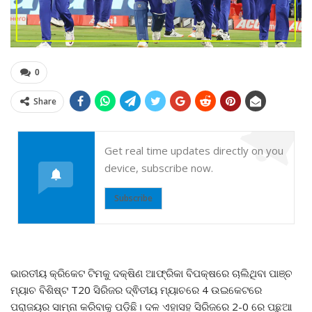
0
Share
Get real time updates directly on you
device, subscribe now.
Subscribe
ଭାରତୀୟ କ୍ରିକେଟ ଟିମକୁ ଦକ୍ଷିଣ ଆଫ୍ରିକା ବିପକ୍ଷରେ ଚାଲିଥିବା ପାଞ୍ଚ
ମ୍ୟାଚ ବିଶିଷ୍ଟ T20 ସିରିଜର ଦ୍ଵିତୀୟ ମ୍ୟାଚରେ 4 ଉଇକେଟରେ
ପରାଜୟର ସାମ୍ନା କରିବାକୁ ପଡ଼ିଛି। ଦଳ ଏହାସହ ସିରିଜରେ 2-0 ରେ ପଛୁଆ