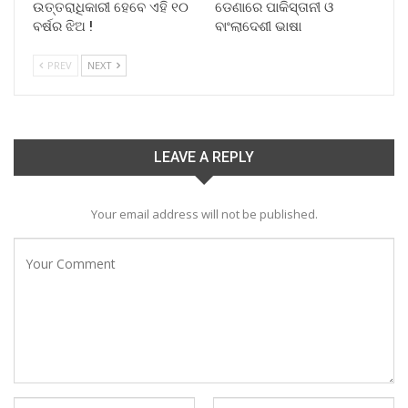
ଉତ୍ତରାଧିକାରୀ ହେବେ ଏହି ୧୦
ଡେଣାରେ ପାକିସ୍ତାନୀ ଓ
ବର୍ଷର ଝିଅ !
ବାଂଲାଦେଶୀ ଭାଷା
PREV
NEXT
LEAVE A REPLY
Your email address will not be published.