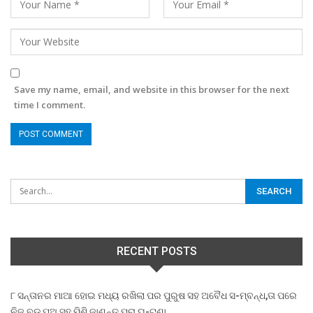
Save my name, email, and website in this browser for the next
time I comment.
RECENT POSTS
୮ ସନ୍ତାନର ମାଆ ହୋଇ ମଧ୍ୟ ରଖିଲା ପର ପୁରୁଷ ସହ ଅବୈଧ ସ-ମ୍ବନ୍ଧ,ତା ପରେ
ନିଜ ବଡ଼ ପୁଅ ସହ ମିଶି,ଜାଣନ୍ତୁ ପୁରା ଘ-ଟଣା