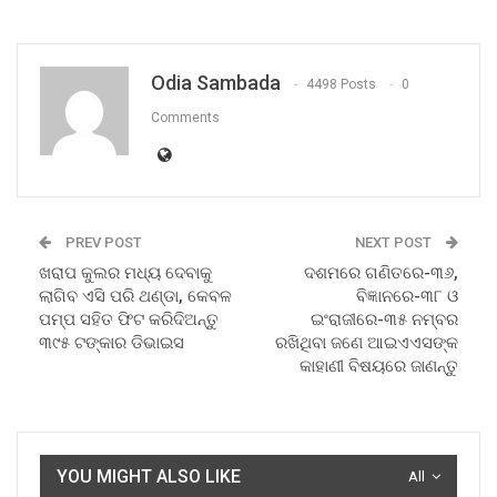
Odia Sambada
4498 Posts
0
Comments
PREV POST
NEXT POST
ଖରାପ କୁଲର ମଧ୍ୟ ଦେବାକୁ
ଦଶମରେ ଗଣିତରେ-୩୬,
ଲାଗିବ ଏସି ପରି ଥଣ୍ଡା, କେବଳ
ବିଜ୍ଞାନରେ-୩୮ ଓ
ପମ୍ପ ସହିତ ଫିଟ କରିଦିଅନ୍ତୁ
ଇଂରାଜୀରେ-୩୫ ନମ୍ବର
୩୯୫ ଟଙ୍କାର ଡିଭାଇସ
ରଖିଥିବା ଜଣେ ଆଇଏଏସଙ୍କ
କାହାଣୀ ବିଷୟରେ ଜାଣନ୍ତୁ
YOU MIGHT ALSO LIKE
All