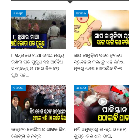
ସମାଚାର
ସମାଚାର
୮ ସନ୍ତାନର ମାଆ ହୋଇ ମଧ୍ୟ
ସାପ କାମୁଡ଼ିବା ପରେ ତୁରନ୍ତ
ରଖିଲା ପର ପୁରୁଷ ସହ ଅବୈଧ
ବ୍ୟବହାର କରନ୍ତୁ ଏହି ଜିନିଷ,
ସ-ମ୍ବନ୍ଧ,ତା ପରେ ନିଜ ବଡ଼
ମୂଳରୁ ଶେଷ ହୋଇଯିବ ବି-ଷ
ପୁଅ ସହ…
ସମାଚାର
ସମାଚାର
ଉତ୍ତର କୋରିଆର ଶାସକ କିମ
ମଝି ସମୁଦ୍ରରୁ ଉ-ଦ୍ଧାର ହେଲା
ଜୋଙ୍ଗ ଉନଙ୍କ
ଗୁପ୍ତ-ଚର ଧଳା ପାରା,