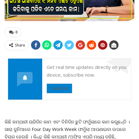
0
Share
Get real time updates directly on you
device, subscribe now.
Subscribe
କିଛି କମ୍ପାନୀ ଚାରିଦିନ କାମ ଏବଂ ତିନିଦିନ ଛୁଟି ଫର୍ମୁଲାରେ କାମ କରୁଛନ୍ତି ।
ସାରା ଦୁନିଆରେ Four Day Work Week ଫର୍ମୁଲା ଆପଣାଇବା ଉପରେ
ବିଚାର ହେଉଛି । କିନ୍ତୁ କିଛି କମ୍ପାନୀ /ଅଫିସ ଏପରି ମଧ୍ୟ ରହିଛି,