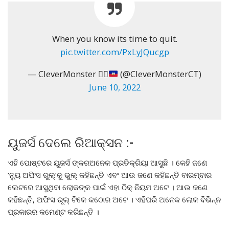
When you know its time to quit.
pic.twitter.com/PxLyJQucgp
— CleverMonster
✊🏿
(@CleverMonsterCT)
June 10, 2022
ୟୁଜର୍ସ ଦେଲେ ରିଆକ୍ସନ :-
ଏହି ପୋଷ୍ଟରେ ୟୁଜର୍ସ ଙ୍କରଅନେକ ପ୍ରତିକ୍ରିୟା ଆସୁଛି । କେହି ଜଣେ
‘ନ୍ୟୁ ଅଫିସ ରୁଲ୍’କୁ ଭୁଲ୍ କହିଛନ୍ତି ଏବଂ ଆଉ ଜଣେ କହିଛନ୍ତି ବାରମ୍ବାର
ଲେଟରେ ଆସୁଥିବା ଲୋକଙ୍କ ପାଇଁ ଏହା ଠିକ୍ ନିୟମ ଅଟେ । ଆଉ ଜଣେ
କହିଛନ୍ତି, ଅଫିସ ରୂଲ୍ ଟିକେ କଠୋର ଅଟେ । ଏହିପରି ଅନେକ ଲୋକ ବିଭିନ୍ନ
ପ୍ରକାରର କମେଣ୍ଟ କରିଛନ୍ତି ।