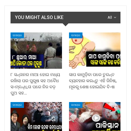
YOU MIGHT ALSO LIKE
All
ସମାଚାର
ସମାଚାର
୮ ସନ୍ତାନର ମାଆ ହୋଇ ମଧ୍ୟ
ସାପ କାମୁଡ଼ିବା ପରେ ତୁରନ୍ତ
ରଖିଲା ପର ପୁରୁଷ ସହ ଅବୈଧ
ବ୍ୟବହାର କରନ୍ତୁ ଏହି ଜିନିଷ,
ସ-ମ୍ବନ୍ଧ,ତା ପରେ ନିଜ ବଡ଼
ମୂଳରୁ ଶେଷ ହୋଇଯିବ ବି-ଷ
ପୁଅ ସହ…
ସମାଚାର
ସମାଚାର