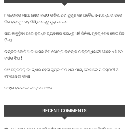
୮ ସନ୍ତାନର ମାଆ ହୋଇ ମଧ୍ୟ ରଖିଲା ପର ପୁରୁଷ ସହ ଅବୈଧ ସ-ମ୍ବନ୍ଧ,ତା ପରେ
ନିଜ ବଡ଼ ପୁଅ ସହ ମିଶି,ଜାଣନ୍ତୁ ପୁରା ଘ-ଟଣା
ସାପ କାମୁଡ଼ିବା ପରେ ତୁରନ୍ତ ବ୍ୟବହାର କରନ୍ତୁ ଏହି ଜିନିଷ, ମୂଳରୁ ଶେଷ ହୋଇଯିବ
ବି-ଷ
ଉତ୍ତର କୋରିଆର ଶାସକ କିମ ଜୋଙ୍ଗ ଉନଙ୍କ ଉତ୍ତରାଧିକାରୀ ହେବେ ଏହି ୧୦
ବର୍ଷର ଝିଅ !
ମଝି ସମୁଦ୍ରରୁ ଉ-ଦ୍ଧାର ହେଲା ଗୁପ୍ତ-ଚର ଧଳା ପାରା, ଡେଣାରେ ପାକିସ୍ତାନୀ ଓ
ବାଂଲାଦେଶୀ ଭାଷା
ରଙ୍ଗ ବଦଳରେ ର-କ୍ତର ଖେଳ …..
RECENT COMMENTS
Sukant Sahoo
on
ଏହି ବର୍ଷର 10 ପଇସା ବାଲା କଏନ ଥିଲେ ବିକ୍ରି କରନ୍ତୁ 2