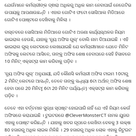
ଯେଉଁମାନେ କର୍ମଚାରୀଙ୍କ ଦ୍ଵାରା ଅଧିକରୁ ଅଧିକ କାମ ନେବାପାଇଁ ନେଗେଟିଭ
ଉପାୟକୁ ଆପଣାଉଛନ୍ତି । ଏହାର ଗୋଟିଏ ଫଟୋ ସୋସିଆଲ ମିଡିଆରେ
ଗୋଟିଏ ପୋଷ୍ଟରେ ଦେଖିବାକୁ ମିଳିଲା ।
ବାସ୍ତବରେ ସୋସିଆଲ ମିଡିଆରେ ଗୋଟିଏ ଅଜଣା କାର୍ଯ୍ୟସ୍ଥଳର ନିୟମ
ଭାଇରାଲ ହେଉଛି, ଯାହାକୁ ‘ନ୍ୟୁ ଅଫିସ ରୁଲ୍’ ବୋଲି ନାମ ଦିଆଯାଇଛି । ଏହି
ଭାଇରାଲ ରୁଲ୍ ଲେଟରରେ ଲେଖାଯାଇଛି ଯେ କର୍ମଚାରୀମାନେ ଯେତେ ମିନିଟ
ଅଫିସକୁ ଲେଟରେ ଆସିବେ, ତାଙ୍କୁ ଅଫିସ ଶେଷ ହେବାପରେ ସେହି ହିସାବରେ
10 ମିନିଟ୍ ଏକ୍ସଟ୍ରା କାମ କରିବାକୁ ପଡ଼ିବ ।
‘ନ୍ୟୁ ଅଫିସ ରୁଲ୍’ ଅନୁଯାୟୀ, ଯଦି କୌଣସି କର୍ମଚାରୀ ଅଫିସ ଟାଇମ 10ଟାରୁ
2 ମିନିଟ୍ ଲେଟରେ ଆସନ୍ତି, ତେବେ ତାଙ୍କୁ ସନ୍ଧ୍ୟା 6ଟା ଅର୍ଥାତ୍ ଅଫିସ ଶେଷ
ହେବା ପରେ 20 ମିନିଟ୍( 6ଟା 20 ମିନିଟ ପର୍ଯ୍ୟନ୍ତ) ଏକ୍ସଟ୍ରା କାମ କରିବାକୁ
ପଡ଼ିବ ।
ତେବେ ଏହା ବର୍ତ୍ତମାନ ସୁଦ୍ଧା ସ୍ପଷ୍ଟ ହୋଇପାରି ନାହିଁ ଯେ ଏହି ନିୟମ କେଉଁ
ଅଫିସରେ କରାଯାଇଛି । ଟୁଇଟରରେ @CleverMonsterCT ନାମକ ୟୁଜର
ଏହାକୁ ପୋଷ୍ଟ କରିଛନ୍ତି । ଯାହାକୁ ଖବର ରୂପରେ ଲେଖିବା ବେଳକୁ 3 ଲକ୍ଷ
80 ହଜାରରୁ ଅଧିକ ଲାଇକ ମିଳିଛି । 29 ହଜାରରୁ ଅଧିକ ଲୋକ ଏହାକୁ ରିଟୁଇଟ