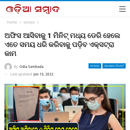
Home
ସମାଚାର
ଅଫିସ ଆସିବାକୁ 1 ମିନିଟ୍ ମଧ୍ୟ ଡେରି ହେଲେ
ଏତେ ସମୟ ଧରି କରିବାକୁ ପଡ଼ିବ ଏକ୍ସଟ୍ରା
କାମ
By
Odia Sambada
ସମାଚାର
ସ୍ପେଶାଲ ରିପୋର୍ଟ
Last updated
Jun 13, 2022