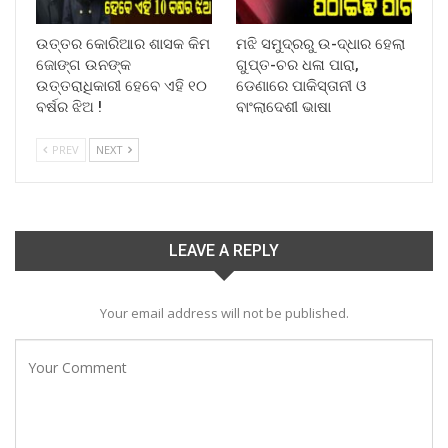
ଉତ୍ତର କୋରିଆର ଶାସକ କିମ
ମଝି ସମୁଦ୍ରରୁ ଉ-ଦ୍ଧାର ହେଲା
ଜୋଙ୍ଗ ଉନଙ୍କ
ଗୁପ୍ତ-ଚର ଧଳା ପାରା,
ଉତ୍ତରାଧିକାରୀ ହେବେ ଏହି ୧୦
ଡେଣାରେ ପାକିସ୍ତାନୀ ଓ
ବର୍ଷର ଝିଅ !
ବାଂଲାଦେଶୀ ଭାଷା
PREV
NEXT
LEAVE A REPLY
Your email address will not be published.