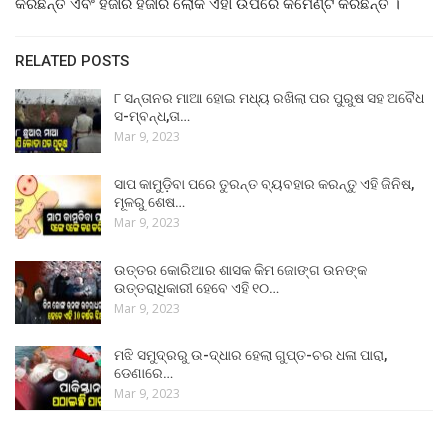
କରିଛନ୍ତି ଏବଂ ହଜାର ହଜାର ଲୋକ ଏହା ଉପରେ କମେଣ୍ଟ କରିଛନ୍ତି ।
RELATED POSTS
୮ ସନ୍ତାନର ମାଆ ହୋଇ ମଧ୍ୟ ରଖିଲା ପର ପୁରୁଷ ସହ ଅବୈଧ
ସ-ମ୍ବନ୍ଧ,ତା…
Mar 9, 2023
ସାପ କାମୁଡ଼ିବା ପରେ ତୁରନ୍ତ ବ୍ୟବହାର କରନ୍ତୁ ଏହି ଜିନିଷ,
ମୂଳରୁ ଶେଷ…
Mar 9, 2023
ଉତ୍ତର କୋରିଆର ଶାସକ କିମ ଜୋଙ୍ଗ ଉନଙ୍କ
ଉତ୍ତରାଧିକାରୀ ହେବେ ଏହି ୧୦…
Mar 9, 2023
ମଝି ସମୁଦ୍ରରୁ ଉ-ଦ୍ଧାର ହେଲା ଗୁପ୍ତ-ଚର ଧଳା ପାରା,
ଡେଣାରେ…
Mar 9, 2023