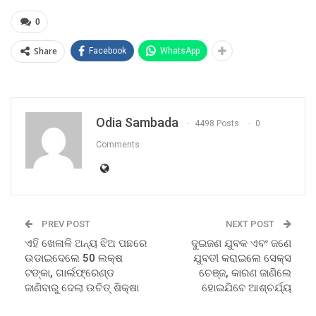
0
Share
Facebook
WhatsApp
Odia Sambada
4498 Posts
0
Comments
PREV POST
NEXT POST
ଏହି ଖେଳାଳି ଅନ୍ୟ ଝିଅ ପଛରେ
ଦୁଇଜଣ ଯୁବକ ଏବଂ ଜଣେ
ଉଡାଇଦେଲେ 50 ଲକ୍ଷ
ଯୁବତୀ କରାଇଲେ ସେକ୍ସ
ଟଙ୍କା, ଗାର୍ଲଫ୍ରେଣ୍ଡ
ଚେଞ୍ଜ, କାରଣ ଜାଣିଲେ
ଜାଣିବାରୁ ଦେଲା ଉଚିତ୍ ଶିକ୍ଷା
ହୋଇଯିବେ ଆଶ୍ଚର୍ଯ୍ୟ