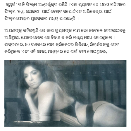
‘ସ୍ୱର୍ଗ’ ଭଳି ଫିଲ୍ମ ଅନ୍ତର୍ଭୁକ୍ତ ରହିଛି ।ଏହା ବ୍ୟତୀତ ସେ 1990 ମସିହାରେ
ଫିଲ୍ମ ‘ୱୋ ଛୋକରୀ’ ପାଇଁ ବେଷ୍ଟ ସପୋର୍ଟଏଡ ଅଭିନେତ୍ରୀ ପାଇଁ
ଫିଲ୍ମଫେୟାର ପୁରସ୍କାର ମଧ୍ୟ ପାଇଛନ୍ତି ।
ଆପଣଙ୍କୁ କହିରଖୁଛି ଯେ ନୀନା ଗୁପ୍ତାଙ୍କ ନାମ ସେତେବେଳେ ହେଡଲାଇନକୁ
ଆସିଥିଲା, ଯେତେବେଳେ ସେ ବିବାହ ନ କରି ମଧ୍ୟ ମାଆ ହୋଇଥିଲେ ।
ବାସ୍ତବରେ, 80 ଦଶକରେ ନୀନା କ୍ରିକେଟର ଭିଭିଆନ୍ ରିଚାର୍ଡସଙ୍କୁ ଡେଟ
କରିଥିଲେ ଏବଂ ଏହି ସମୟ ମଧ୍ୟରେ ସେ ଗର୍ଭ-ବତୀ ହୋଇଥିଲେ,