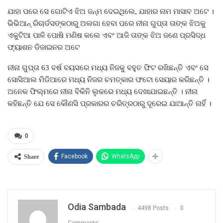
ଯାହା ପରେ ସେ ଗୋଟିଏ ଝିଅ ଜନ୍ମ ଦେଇଥିଲେ, ଯାହାର ନାମ ମାସାବ ଅଟେ ।
ଭିଭିଆନ୍ ରିଚାର୍ଡସଙ୍କଠାରୁ ଅଲଗା ହେବା ପରେ ନୀନା ଗୁପ୍ତା ତାଙ୍କ ଝିଅକୁ
ଏକୁଟିଆ ପାଳି ପୋଷି ମଣିଷ କଲେ ଏବଂ ଆଜି ତାଙ୍କ ଝିଅ ଜଣେ ପ୍ରସିଦ୍ଧ
ଫ୍ୟାଶନ ଡିଜାଇନର ଅଟେ
ନୀନା ଗୁପ୍ତା 63 ବର୍ଷ ବୟସରେ ମଧ୍ୟ ନିଜକୁ ବହୁତ ଫିଟ ରଖିଛନ୍ତି ଏବଂ ସେ
ସୋସିଆଲ ମିଡିଆରେ ମଧ୍ୟ ନିଜର ଚମତ୍କାର ଫଟୋ ସେୟାର କରିଛନ୍ତି ।
ଅନେକ ଫିଲ୍ମରେ ନୀନା ବିକିନି ଲୁକରେ ମଧ୍ୟ ଦେଖାଯାଇଛନ୍ତି । ନୀନା
କହିଛନ୍ତି ଯେ ସେ କୌଣସି ପ୍ରକାରର ଚରିତ୍ରଠାରୁ ଦୂରେଇ ଯାଆନ୍ତି ନାହିଁ ।
0
Facebook
WhatsApp
Share
Odia Sambada
4498 Posts
0
Comments