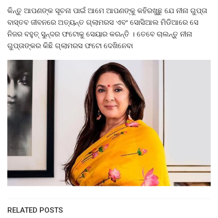
କିନ୍ତୁ ଆପଣଙ୍କ ସୂଚନା ପାଇଁ ଆମେ ଆପଣଙ୍କୁ କହିରଖୁଛୁ ଯେ ନୀନା ଗୁପ୍ତା
ବାସ୍ତବ ଜୀବନରେ ଅତ୍ୟନ୍ତ ଗ୍ଲାମରସ ଏବଂ ସୋସିଆଲ ମିଡିଆରେ ସେ
ନିଜର ବହୁତ୍ ସୁନ୍ଦର ଫଟୋକୁ ସେୟାର କରନ୍ତି । ତେବେ ଚାଲନ୍ତୁ ନୀନା
ଗୁପ୍ତାଙ୍କର କିଛି ଗ୍ଲାମରସ ଫଟୋ ଦେଖିନେବା
RELATED POSTS