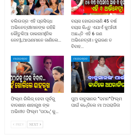
ବଲିଉଡ୍‌ର ଏହି ପ୍ରସିଦ୍ଧ
ବୟସ ହୋଇଗଲାଣି 45 ବର୍ଷ
ଅଭିନେତ୍ରୀମାନଙ୍କ ରହିଛି
ବୟସ କିନ୍ତୁ ଏଯାଏଁ କୁଆଁରୀ
କୌତୁକିଆ ଡାକନାମ(ନିକ
ଅଛନ୍ତି ଏହି 6 ଜଣ
ନେମ),ଆପଣମାନେ ଜାଣିଲେ…
ଅଭିନେତ୍ରୀ। ଦୁଇଜଣ ତ
ବିବାହ…
ମନୋରଞ୍ଜନ
ମନୋରଞ୍ଜନ
ଫିଲ୍ମ ରିଲିଜ୍ ହେବା ପୂର୍ବରୁ
ପୁଅ ବାବୁସାନର “ଦମନ”ଫିଲ୍ମ
ବାଦଶାହା ଶାହାରୁଖ ଙ୍କ
ପାଇଁ କାନ୍ଦିଲେ ମା ଅପରାଜିତା
ଅଭିନୀତ ଫିଲ୍ମ ‘ପଠାନ୍‌’ କୁ…
PREV
NEXT