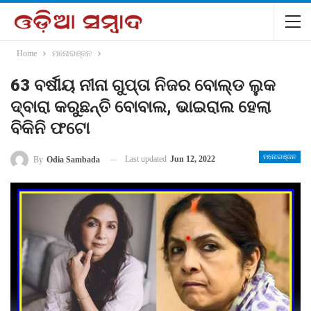
Home
ମନୋରଞ୍ଜନ
63 ବର୍ଷୀୟ ନୀନା ଗୁପ୍ତା ନିଜର ବୋଲ୍ଡ ଲୁକ
ଦ୍ବାରା କରୁଛନ୍ତି ବୋବାଲ, ଭାଇରାଲ ହେଲା
ବିକିନି ଫଟୋ
ମନୋରଞ୍ଜନ
Last updated
Jun 12, 2022
By
Odia Sambada