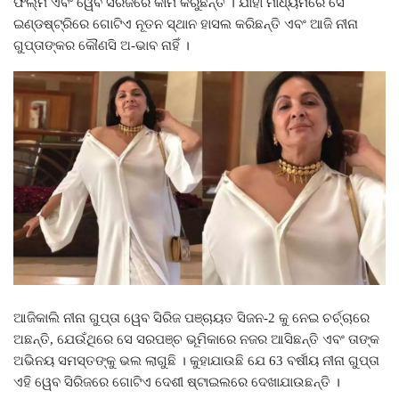
ଫିଲ୍ମ ଏବଂ ୱେବ ସିରିଜରେ କାମ କରୁଛନ୍ତି । ଯାହା ମାଧ୍ୟମରେ ସେ
ଇଣ୍ଡଷ୍ଟ୍ରିରେ ଗୋଟିଏ ନୂତନ ସ୍ଥାନ ହାସଲ କରିଛନ୍ତି ଏବଂ ଆଜି ନୀନା
ଗୁପ୍ତାଙ୍କର କୌଣସି ଅ-ଭାବ ନାହିଁ ।
ଆଜିକାଲି ନୀନା ଗୁପ୍ତା ୱେବ ସିରିଜ ପଞ୍ଚାୟତ ସିଜନ-2 କୁ ନେଇ ଚର୍ଚ୍ଚାରେ
ଅଛନ୍ତି, ଯେଉଁଥିରେ ସେ ସରପଞ୍ଚ ଭୂମିକାରେ ନଜର ଆସିଛନ୍ତି ଏବଂ ତାଙ୍କ
ଅଭିନୟ ସମସ୍ତଙ୍କୁ ଭଲ ଲାଗୁଛି । କୁହାଯାଉଛି ଯେ 63 ବର୍ଷୀୟ ନୀନା ଗୁପ୍ତା
ଏହି ୱେବ ସିରିଜରେ ଗୋଟିଏ ଦେଶୀ ଷ୍ଟାଇଲରେ ଦେଖାଯାଉଛନ୍ତି ।