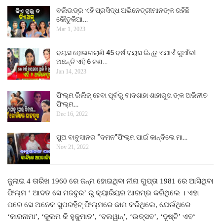
ବଲିଉଡ୍‌ର ଏହି ପ୍ରସିଦ୍ଧ ଅଭିନେତ୍ରୀମାନଙ୍କ ରହିଛି
କୌତୁକିଆ…
Mar 1, 2023
ବୟସ ହୋଇଗଲାଣି 45 ବର୍ଷ ବୟସ କିନ୍ତୁ ଏଯାଏଁ କୁଆଁରୀ
ଅଛନ୍ତି ଏହି 6 ଜଣ…
Jan 14, 2023
ଫିଲ୍ମ ରିଲିଜ୍ ହେବା ପୂର୍ବରୁ ବାଦଶାହା ଶାହାରୁଖ ଙ୍କ ଅଭିନୀତ
ଫିଲ୍ମ…
Dec 16, 2022
ପୁଅ ବାବୁସାନର “ଦମନ”ଫିଲ୍ମ ପାଇଁ କାନ୍ଦିଲେ ମା…
Nov 21, 2022
ଜୁଲାଇ 4 ତାରିଖ 1960 ରେ ଜନ୍ମ ହୋଇଥିବା ନୀନା ଗୁପ୍ତା 1981 ରେ ଆସିଥିବା
ଫିଲ୍ମ ‘ ଆଦତ ସେ ମଜବୁର’ ରୁ କ୍ୟାରିୟର ଆରମ୍ଭ କରିଥିଲେ । ଏହା
ପରେ ସେ ଅନେକ ସୁପରହିଟ୍ ଫିଲ୍ମରେ କାମ କରିଥିଲେ, ଯେଉଁଥିରେ
‘କାରନାମା’, ‘ଜୁଲମ କି ହୁକୁମାତ’, ‘ବଲୱାନ୍’, ‘ଉତ୍ସବ’, ‘ଦୃଷ୍ଟି’ ଏବଂ