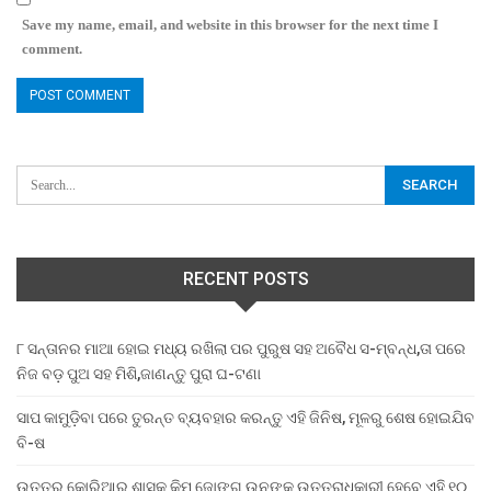
Save my name, email, and website in this browser for the next time I
comment.
RECENT POSTS
୮ ସନ୍ତାନର ମାଆ ହୋଇ ମଧ୍ୟ ରଖିଲା ପର ପୁରୁଷ ସହ ଅବୈଧ ସ-ମ୍ବନ୍ଧ,ତା ପରେ
ନିଜ ବଡ଼ ପୁଅ ସହ ମିଶି,ଜାଣନ୍ତୁ ପୁରା ଘ-ଟଣା
ସାପ କାମୁଡ଼ିବା ପରେ ତୁରନ୍ତ ବ୍ୟବହାର କରନ୍ତୁ ଏହି ଜିନିଷ, ମୂଳରୁ ଶେଷ ହୋଇଯିବ
ବି-ଷ
ଉତ୍ତର କୋରିଆର ଶାସକ କିମ ଜୋଙ୍ଗ ଉନଙ୍କ ଉତ୍ତରାଧିକାରୀ ହେବେ ଏହି ୧୦