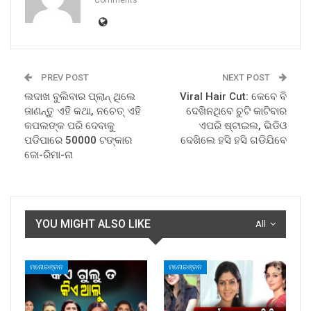
PREV POST
NEXT POST
ଲଦାଖ ବୁଲିବାର ପ୍ଲାନ୍ ଥିଲେ
Viral Hair Cut: କେବେ ବି
ଜାଣନ୍ତୁ ଏହି କଥା, ନଚେତ୍ ଏହି
ଦେଖିନଥିବେ ଚୁଟି କାଟିବାର
କପଲଙ୍କ ପରି ଦେବାକୁ
ଏପରି ଷ୍ଟାଇଲ, ଭିଡିଓ
ପଡିପାରେ 50000 ଟଙ୍କାର
ଦେଖିଲେ ହସି ହସି ଗଡିଯିବେ
ଜୋ-ରିମା-ନା
YOU MIGHT ALSO LIKE
All
ମନୋରଞ୍ଜନ
ମନୋରଞ୍ଜନ