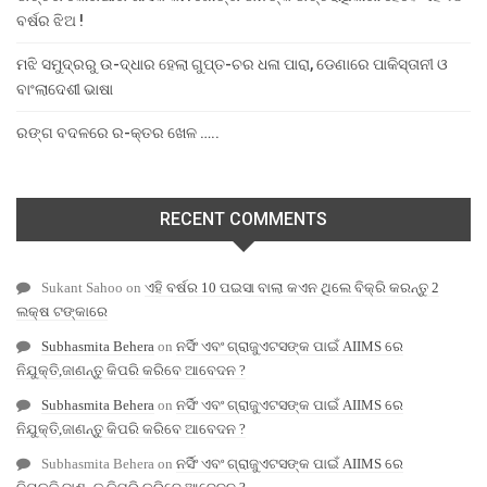
ବର୍ଷର ଝିଅ !
ମଝି ସମୁଦ୍ରରୁ ଉ-ଦ୍ଧାର ହେଲା ଗୁପ୍ତ-ଚର ଧଳା ପାରା, ଡେଣାରେ ପାକିସ୍ତାନୀ ଓ
ବାଂଲାଦେଶୀ ଭାଷା
ରଙ୍ଗ ବଦଳରେ ର-କ୍ତର ଖେଳ …..
RECENT COMMENTS
Sukant Sahoo
on
ଏହି ବର୍ଷର 10 ପଇସା ବାଲା କଏନ ଥିଲେ ବିକ୍ରି କରନ୍ତୁ 2
ଲକ୍ଷ ଟଙ୍କାରେ
Subhasmita Behera
on
ନର୍ସିଂ ଏବଂ ଗ୍ରାଜୁଏଟସଙ୍କ ପାଇଁ AIIMS ରେ
ନିଯୁକ୍ତି,ଜାଣନ୍ତୁ କିପରି କରିବେ ଆବେଦନ ?
Subhasmita Behera
on
ନର୍ସିଂ ଏବଂ ଗ୍ରାଜୁଏଟସଙ୍କ ପାଇଁ AIIMS ରେ
ନିଯୁକ୍ତି,ଜାଣନ୍ତୁ କିପରି କରିବେ ଆବେଦନ ?
Subhasmita Behera
on
ନର୍ସିଂ ଏବଂ ଗ୍ରାଜୁଏଟସଙ୍କ ପାଇଁ AIIMS ରେ