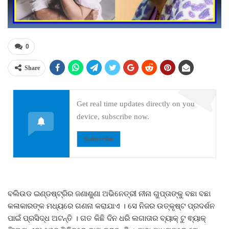
0
Share
Get real time updates directly on you
device, subscribe now.
Subscribe
ବଲିଉଡ ଇଣ୍ଡଷ୍ଟ୍ରିର ଜଣାଶୁଣା ଅଭିନେତ୍ରୀ ନୀନା ଗୁପ୍ତାଙ୍କୁ ବଛା ବଛା
କଳାକାରଙ୍କ ମଧ୍ୟରେ ଗଣନା କରାଯାଏ । ସେ ନିଜର ଉତ୍କୃଷ୍ଟ ପ୍ରଦର୍ଶନ
ପାଇଁ ପ୍ରସିଦ୍ଧ ଅଟନ୍ତି । ଗତ କିଛି ଦିନ ଧରି ଲଗାତାର ବ୍ୟାକ୍ ଟୁ ଵ୍ୟାକ୍