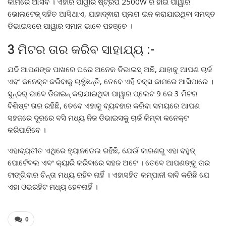
କାମରେ ଆସିବ । ଏହାର ପାୱାର ଷ୍ଟ୍ରିପ 2500W ର ହାଇ ପାୱାର
ଭୋଲଟେଜ୍ ସହିତ ଆସିଥାଏ, ଯାହାଦ୍ଵାରା ପ୍ଲଗ ଇନ କରାଯାଇଥିବା ସମସ୍ତ
ଡିଭାଇସରେ ପାୱାର ସମାନ ଭାବେ ପହଞ୍ଚେ ।
3 ମିଟର ତାର କରିବ ସାହାଯ୍ୟ :-
ଯଦି ଆପଣଙ୍କ ପାଖରେ ଘରେ ଅନେକ ଡିଭାଇସ୍ ଅଛି, ଯାହାକୁ ଆପଣ ଚାର୍ଜ
ଏବଂ କନେକ୍ଟ କରିବାକୁ ଚାହୁଁଛନ୍ତି, ତେବେ ଏହି ବକ୍ସ କାମରେ ଆସିପାରେ ।
ସୁନ୍ଦର୍ ଭାବେ ଡିଜାଇନ୍ କରାଯାଇଥିବା ପାୱାର ପ୍ଲେଟ 9 ରେ 3 ମିଟର
ବିଶିଷ୍ଟ ତାର ରହିଛି, ତେବେ ଏହାକୁ ବ୍ୟବହାର କରିବା ସମୟରେ ଆପଣ
ସହଜରେ ଦୂରରେ ବସି ମଧ୍ୟ ନିଜ ଡିଭାଇସକୁ ଚାର୍ଜ କିମ୍ବା କନେକ୍ଟ
କରିପାରିବେ ।
ଏହାବ୍ୟତୀତ ଏଥିରେ ହ୍ୟାନଡେଲ ରହିଛି, ଯେଉଁ କାରଣରୁ ଏହା ବହୁତ୍
ପୋର୍ଟେବଲ ଏବଂ କ୍ୟାରି କରିବାରେ ସହଜ ଅଟେ । ତେବେ ଆପଣଙ୍କୁ ତାର
ଟାଙ୍ଗିବାର ଚିନ୍ତା ମଧ୍ୟ ରହିବ ନାହିଁ । ଏହାସହିତ କମ୍ପାନୀ ଦାବି କରିଛି ଯେ
ଏହା ଓଭରହିଟ ମଧ୍ୟ ହେବନାହିଁ ।
0