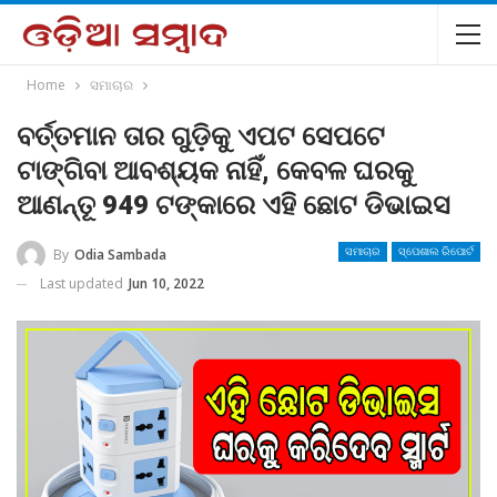
Home
ସମାଚାର
ବର୍ତ୍ତମାନ ତାର ଗୁଡ଼ିକୁ ଏପଟ ସେପଟେ
ଟାଙ୍ଗିବା ଆବଶ୍ୟକ ନାହିଁ, କେବଳ ଘରକୁ
ଆଣନ୍ତୂ 949 ଟଙ୍କାରେ ଏହି ଛୋଟ ଡିଭାଇସ
By
Odia Sambada
ସମାଚାର
ସ୍ପେଶାଲ ରିପୋର୍ଟ
Last updated
Jun 10, 2022