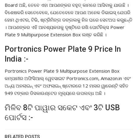
Board ଅଛି, ତେବେ ଏହା ଆପଣଙ୍କର ବହୁତ୍ କାମରେ ଆସିବାକୁ ଯାଉଛି ।
ବିଶେଷକରି ସେତେବେଳେ, ଯେତେବେଳେ ଆପଣ ଅନେକ ଡିଭାଇସ୍ ଯେପରି
ହୋମ ଥିଏଟର, ଟିଭି, ଷ୍ଟ୍ରିମିଙ୍ଗ ଡଙ୍ଗଲକୁ ନିଜ ଘରେ ସେଟଅପ କରୁଛନ୍ତି
। ଆପଣଙ୍କର ଏହି ଆବଶ୍ୟକତାକୁ ଦୃଷ୍ଟିରେ ରଖି ପୋର୍ଟନିକ୍ସ Power
Plate 9 Multipurpose Extension Box ଲଞ୍ଚ କରିଛି ।
Portronics Power Plate 9 Price In
India :-
Portronics Power Plate 9 Multipurpose Extension Box
କମ୍ପାନୀର ଅଫିସିଆଲ୍ ୱେବସାଇଟ Portronics.com, Amazon.in ଏବଂ
ଅନ୍ୟ ଅନଲାଇନ୍ ଏବଂ ଅଫଲାଇନ୍ ଷ୍ଟୋରରେ 12 ମାସର ୱାରେଣ୍ଟି ସହିତ
949 ଟଙ୍କାର ଡିସକାଉଣ୍ଟେଡ ମୂଲ୍ୟରେ ଉପଲବ୍ଧ ଅଛି ।
ମିଳିବ 8ଟି ପାୱାର ସକେଟ ଏବଂ 3ଟି USB
ପୋର୍ଟସ :-
RELATED POSTS