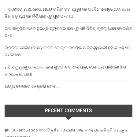
୮ ସନ୍ତାନର ମାଆ ହୋଇ ମଧ୍ୟ ରଖିଲା ପର ପୁରୁଷ ସହ ଅବୈଧ ସ-ମ୍ବନ୍ଧ,ତା ପରେ
ନିଜ ବଡ଼ ପୁଅ ସହ ମିଶି,ଜାଣନ୍ତୁ ପୁରା ଘ-ଟଣା
ସାପ କାମୁଡ଼ିବା ପରେ ତୁରନ୍ତ ବ୍ୟବହାର କରନ୍ତୁ ଏହି ଜିନିଷ, ମୂଳରୁ ଶେଷ ହୋଇଯିବ
ବି-ଷ
ଉତ୍ତର କୋରିଆର ଶାସକ କିମ ଜୋଙ୍ଗ ଉନଙ୍କ ଉତ୍ତରାଧିକାରୀ ହେବେ ଏହି ୧୦
ବର୍ଷର ଝିଅ !
ମଝି ସମୁଦ୍ରରୁ ଉ-ଦ୍ଧାର ହେଲା ଗୁପ୍ତ-ଚର ଧଳା ପାରା, ଡେଣାରେ ପାକିସ୍ତାନୀ ଓ
ବାଂଲାଦେଶୀ ଭାଷା
ରଙ୍ଗ ବଦଳରେ ର-କ୍ତର ଖେଳ …..
RECENT COMMENTS
Sukant Sahoo
on
ଏହି ବର୍ଷର 10 ପଇସା ବାଲା କଏନ ଥିଲେ ବିକ୍ରି କରନ୍ତୁ 2
ଲକ୍ଷ ଟଙ୍କାରେ