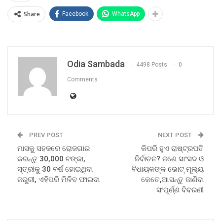
Share
Facebook
WhatsApp
Odia Sambada
4498 Posts
0
Comments
PREV POST
NEXT POST
ମାସକୁ ସହଜରେ ରୋଜଗାର
କିପରି ହୁଏ ରାଷ୍ଟ୍ରପତି
କରନ୍ତୁ 30,000 ଟଙ୍କା,
ନିର୍ବାଚନ? ଜଣେ ସାଂସଦ ଓ
ସ୍ତ୍ରୀକୁ 30 ବର୍ଷ ହୋଇଥିବା
ବିଧାୟକଙ୍କ ଭୋଟ୍ ମୂଲ୍ୟ
ଜରୁରୀ, ଏହିପରି ମିଳିବ ଫାଇଦା
କେତେ,ଆସନ୍ତୁ ଜାଣିବା
ସଂପୂର୍ଣ୍ଣ ବିବରଣୀ