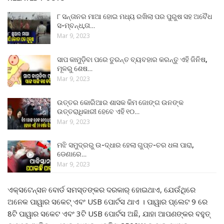
୮ ସନ୍ତାନର ମାଆ ହୋଇ ମଧ୍ୟ ରଖିଲା ପର ପୁରୁଷ ସହ ଅବୈଧ
ସ-ମ୍ବନ୍ଧ,ତା…
Mar 9, 2023
ସାପ କାମୁଡ଼ିବା ପରେ ତୁରନ୍ତ ବ୍ୟବହାର କରନ୍ତୁ ଏହି ଜିନିଷ,
ମୂଳରୁ ଶେଷ…
Mar 9, 2023
ଉତ୍ତର କୋରିଆର ଶାସକ କିମ ଜୋଙ୍ଗ ଉନଙ୍କ
ଉତ୍ତରାଧିକାରୀ ହେବେ ଏହି ୧୦…
Mar 9, 2023
ମଝି ସମୁଦ୍ରରୁ ଉ-ଦ୍ଧାର ହେଲା ଗୁପ୍ତ-ଚର ଧଳା ପାରା,
ଡେଣାରେ…
Mar 9, 2023
ଏକ୍ସଟେନ୍ସନ ବୋର୍ଡ ସମସ୍ତଙ୍କର ଦରକାର୍ ହୋଇଥାଏ, ଯେଉଁଥିରେ
ଅନେକ ପାୱାର ସକେଟ୍ ଏବଂ USB ପୋର୍ଟସ ଥାଏ । ପାୱାର ପ୍ଲେଟ 9 ରେ
8ଟି ପାୱାର ସକେଟ ଏବଂ 3ଟି USB ପୋର୍ଟସ ଅଛି, ଯାହା ଆପଣଙ୍କର ବହୁତ୍