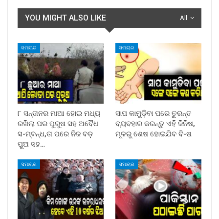
YOU MIGHT ALSO LIKE
All
ସମାଚାର
ସମାଚାର
୮ ସନ୍ତାନର ମାଆ ହୋଇ ମଧ୍ୟ
ସାପ କାମୁଡ଼ିବା ପରେ ତୁରନ୍ତ
ରଖିଲା ପର ପୁରୁଷ ସହ ଅବୈଧ
ବ୍ୟବହାର କରନ୍ତୁ ଏହି ଜିନିଷ,
ସ-ମ୍ବନ୍ଧ,ତା ପରେ ନିଜ ବଡ଼
ମୂଳରୁ ଶେଷ ହୋଇଯିବ ବି-ଷ
ପୁଅ ସହ…
ସମାଚାର
ସମାଚାର