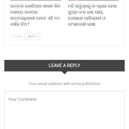
ଉତ୍ତର କୋରିଆର ଶାସକ କିମ
ମଝି ସମୁଦ୍ରରୁ ଉ-ଦ୍ଧାର ହେଲା
ଜୋଙ୍ଗ ଉନଙ୍କ
ଗୁପ୍ତ-ଚର ଧଳା ପାରା,
ଉତ୍ତରାଧିକାରୀ ହେବେ ଏହି ୧୦
ଡେଣାରେ ପାକିସ୍ତାନୀ ଓ
ବର୍ଷର ଝିଅ !
ବାଂଲାଦେଶୀ ଭାଷା
PREV
NEXT
LEAVE A REPLY
Your email address will not be published.