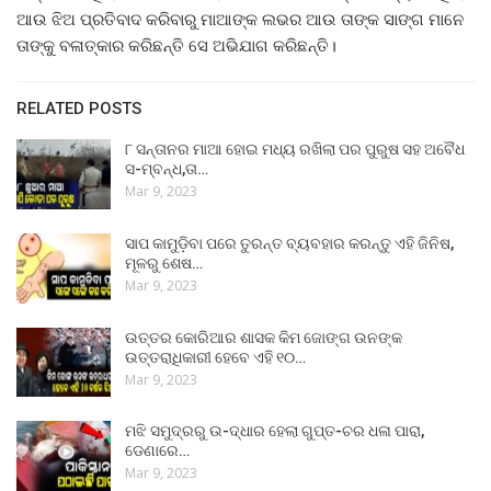
ଆଉ ଝିଅ ପ୍ରତିବାଦ କରିବାରୁ ମାଆଙ୍କ ଲଭର ଆଉ ତାଙ୍କ ସାଙ୍ଗ ମାନେ
ତାଙ୍କୁ ବଳାତ୍କାର କରିଛନ୍ତି ସେ ଅଭିଯାଗ କରିଛନ୍ତି।
RELATED POSTS
୮ ସନ୍ତାନର ମାଆ ହୋଇ ମଧ୍ୟ ରଖିଲା ପର ପୁରୁଷ ସହ ଅବୈଧ
ସ-ମ୍ବନ୍ଧ,ତା…
Mar 9, 2023
ସାପ କାମୁଡ଼ିବା ପରେ ତୁରନ୍ତ ବ୍ୟବହାର କରନ୍ତୁ ଏହି ଜିନିଷ,
ମୂଳରୁ ଶେଷ…
Mar 9, 2023
ଉତ୍ତର କୋରିଆର ଶାସକ କିମ ଜୋଙ୍ଗ ଉନଙ୍କ
ଉତ୍ତରାଧିକାରୀ ହେବେ ଏହି ୧୦…
Mar 9, 2023
ମଝି ସମୁଦ୍ରରୁ ଉ-ଦ୍ଧାର ହେଲା ଗୁପ୍ତ-ଚର ଧଳା ପାରା,
ଡେଣାରେ…
Mar 9, 2023