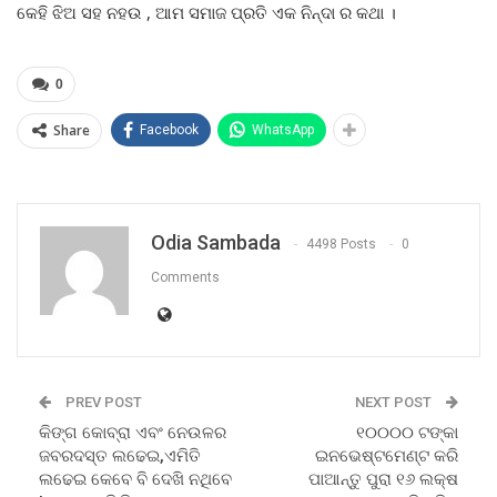
କେହି ଝିଅ ସହ ନହଉ , ଆମ ସମାଜ ପ୍ରତି ଏକ ନିନ୍ଦା ର କଥା ।
0
Share
Facebook
WhatsApp
Odia Sambada
4498 Posts
0
Comments
PREV POST
NEXT POST
କିଙ୍ଗ କୋବ୍ରା ଏବଂ ନେଉଳର
୧୦୦୦୦ ଟଙ୍କା
ଜବରଦସ୍ତ ଲଢେଇ,ଏମିତି
ଇନଭେଷ୍ଟମେଣ୍ଟ କରି
ଲଢେଇ କେବେ ବି ଦେଖି ନଥିବେ
ପାଆନ୍ତୁ ପୁରା ୧୬ ଲକ୍ଷ