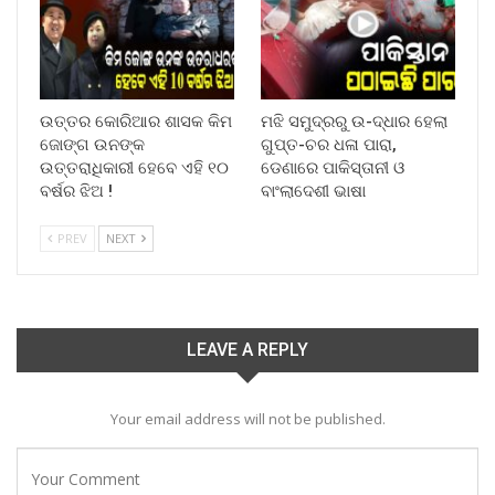
ଉତ୍ତର କୋରିଆର ଶାସକ କିମ
ମଝି ସମୁଦ୍ରରୁ ଉ-ଦ୍ଧାର ହେଲା
ଜୋଙ୍ଗ ଉନଙ୍କ
ଗୁପ୍ତ-ଚର ଧଳା ପାରା,
ଉତ୍ତରାଧିକାରୀ ହେବେ ଏହି ୧୦
ଡେଣାରେ ପାକିସ୍ତାନୀ ଓ
ବର୍ଷର ଝିଅ !
ବାଂଲାଦେଶୀ ଭାଷା
PREV
NEXT
LEAVE A REPLY
Your email address will not be published.