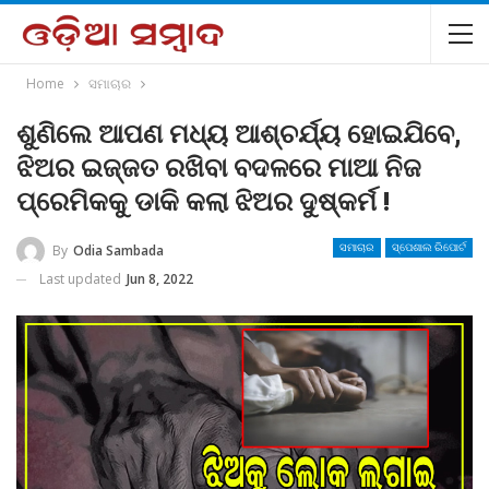
Home
ସମାଚାର
ଶୁଣିଲେ ଆପଣ ମଧ୍ୟ ଆଶ୍ଚର୍ଯ୍ୟ ହୋଇଯିବେ,
ଝିଅର ଇଜ୍ଜତ ରଖିବା ବଦଳରେ ମାଆ ନିଜ
ପ୍ରେମିକକୁ ଡାକି କଲା ଝିଅର ଦୁଷ୍କର୍ମ !
By
Odia Sambada
ସମାଚାର
ସ୍ପେଶାଲ ରିପୋର୍ଟ
Last updated
Jun 8, 2022