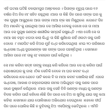
ଏହି ଘଟଣା ଘଟିଛି ବଳରାମପୁର ଅଞ୍ଚଳରେ । ପିତାଙ୍କ ମୃତ୍ୟୁ ପରେ ୧୬
ବର୍ଷର ଝିଅ ନିଜ ମା’ ସହିତ ରହୁଥିଲା ।ଆଉ ତା କିଛି ଦିନ ପରେ ତାଙ୍କ ଘର କୁ
ଏକ ପୁରୁଷ ଆସୁଥିଲେ ଆଉ ତାଙ୍କ ମାଆ ଙ୍କ ସହ ମିଶୁଥିଲେ ।ଗୋଟେ ଦିନ
ଝିଅ ମାର୍କେଟ କୁ ଯାଇଥିଲା ଆଉ ସେ ଆସିଲା ବେଳକୁ ଦେଖେ ତୋ ତା ମାଆ
ଆଉ ସେ ପୁରୁଷ ଜଣଙ୍କ ଶାରୀରିକ ସମ୍ପର୍କ ରଖୁଛନ୍ତି ।ଏହା ଦେଖି ସେ ତା
ମାଆ ସହ ବହୁତ ଝଗଡା କଲା କିନ୍ତୁ ତା କିଛି ଶୁଣିଲେ ନାହିଁ ଓଲଟା ତାକୁ ଗାଳି
ଦେଲେ ।’ ମାରପିଟ କରି ଝିଅର ମୁହଁ ବନ୍ଦ କରିଦେଇଥିଲା ।ମଇ ୨୦ ତାରିଖରେ
ସନ୍ତୋଷ ଅନ୍ୟ ଦୁଇଜଣଙ୍କ ସହ ତାଙ୍କ ଘରେ ପହଞ୍ଚିଥିଲା । ସେମାନେ
ଆସିବା ପରେ ମା’ ତାକୁ ଚା’ ବନାଇବା ପାଇଁ କହିଥିଲା ।
ସେ ମନ କରିବା ସତ୍ଵ ତାଙ୍କୁ ବାଧ୍ୟ କରି କହିଲେ ଆଉ ସେ ଚା କରିବା ପାଇଁ
ରୋଷେଇଘର କୁ ଗଲା ।ଠିକ ସେତିକି ବେଳେ ମା ଘର କବାଟ ବନ୍ଦ
କରିଦେଲେ।ସେ ଯେତେ ପାଟି କଲେ ବି ତା ମାଆ କବାଟ ଖୋଲିଲା ନାହିଁ ।ପରେ
ସନ୍ତୋଷ, ଆକାଶ ଓ କହ୍ନେଇଲାଲ ନାମକ ଅଭିଯୁକ୍ତ ତାକୁ ଜଣକ ପରେ
ଜଣେ ଦୁଷ୍କର୍ମ କରିଥିଲେ ।ଆଉ ତାକୁ ସେହି ତିନି ଜଣଙ୍କ ମଧ୍ୟ ରୁ ଜଣଙ୍କ
ବିବାହ କରିବା ପାଇଁ କହିଲେ।କିଛି ଦିନ ପରେ ସେ ଝିଅ ତା ଖୁଡିକୁ ଯାଇ ସବୁ କଥା
କହିଲା ।ସେମାନେ ଯାଇ ପୋଲିସରେ ଅଭିଯୋଗ ଦେଇଥିଲେ ।ହେଲେ ଦୀର୍ଘ
ଦିନ ପରେ ପୋଲିସ କିଛି ନ ବୁଝିବାରୁ ଝିଅ ଏସପିଙ୍କୁ ଭେଟିଥିଲେ । ଏମିତି