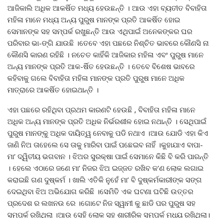
ଆଜିକାଲି ଅଧିକ ଆକର୍ଷିତ ମଧ୍ୟ ହେଉଛନ୍ତି । ଆଉ ଏହା ବ୍ୟତୀତ ବିବାହିତା
ମହିଳା ମାନେ ମଧ୍ୟ ଅନ୍ୟ ପୁରୁଷ ମାନଙ୍କ ପ୍ରତି ଆକର୍ଷିତ ହୋଇ
ସେମାନଙ୍କ ସହ ସମ୍ପର୍କ ରଖୁଛନ୍ତି ଆଉ ଏଥିପାଇଁ ଅନେକଙ୍କର ଘର
ପରିବାର ଭା-ଙ୍ଗି ଯାଉଛି ।ତେବେ ଏହା ପଛରେ ନିଶ୍ଚିତ ଭାବରେ କୌଣସି ନା
କୌଣସି କାରଣ ରହିଛି । ନଚେତ କାହିଁକି ଆଜିକାର ମହିଳା ଏବଂ ପୁରୁଷ ମାନେ
ଅନ୍ୟ ମାନଙ୍କ ପ୍ରତି ଆକ-ର୍ଷିତ ହେଉଛନ୍ତି । ତେବେ ବିଶେଷ ଭାବରେ
କହିବାକୁ ଗଲେ ବିବାହିତା ମହିଳା ମାନଙ୍କ ପ୍ରତି ପୁରୁଷ ମାନେ ଅଧିକ
ମାତ୍ରାରେ ଆକର୍ଷିତ ହୋଇଥାନ୍ତି ।
ଏହା ପଛରେ ରହିଥିବା ପ୍ରଥମ କାରଣଟି ହେଉଛି , ବିବାହିତା ମହିଳା ମାନେ
ଅଧିକ ଅନ୍ୟ ମାନଙ୍କ ପ୍ରତି ଅଧିକ ନିର୍ଭରଶୀଳ ହୋଇ ନଥାନ୍ତି । ସେଥିପାଇଁ
ପୁରୁଷ ମାନଙ୍କୁ ଅଧିକ ଦାୟିତ୍ୱ ନେବାକୁ ପଡି ନଥାଏ ।ଆଉ ଯୋଡି ଏହା କିଏ
ଜାଣି ନିଅ ତାହେଲେ ସେ ତାକୁ ମାରିବା ପାଇଁ ପଛେଇବ ନାହିଁ ।କୁହାଯାଏ ବାପା-
ମା’ ଦ୍ୱିତୀୟ ଭଗବାନ । ଝିଅର ସୁରକ୍ଷା ପାଇଁ ସେମାନେ କିଛି ବି କରି ପାରନ୍ତି
। ହେଲେ ଏଠାରେ ଜଣେ ମା’ ନିଜର ଝିଅ ଇଜ୍ଜତ ରଖିବ କ’ଣ ଲୋକ ଲଗାଇ
କରାଇଛି ଗଣ ଦୁଷ୍କର୍ମ । ଖାଲି ଏତିକି ନୁହେଁ ମା’ ବି ଦୁଷ୍କର୍ମକାରୀଙ୍କ ସଙ୍ଗ
ଦେଇଥିବା ଝିଅ ଅଭିଯୋଗ କରିଛି ।ସେମିତି ଏକ ଘଟଣା ଘଟିଛି ଉତ୍ତର
ପ୍ରଦେଶ ର ଲଖନଉ ରେ ।ଗୋଟେ ନିଜ ସ୍ୱାମୀ କୁ ଛାଡି ପର ପୁରୁଷ ସହ
ସମ୍ପର୍କ ରଖିଥିଲା ।ଆଉ ସେହି ଲୋକ ସହ ଶାରୀରିକ ସମ୍ପର୍କ ମଧ୍ୟ ରଖିଥିଲା।