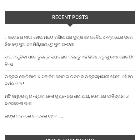
RECENT POSTS
୮ ସନ୍ତାନର ମାଆ ହୋଇ ମଧ୍ୟ ରଖିଲା ପର ପୁରୁଷ ସହ ଅବୈଧ ସ-ମ୍ବନ୍ଧ,ତା ପରେ
ନିଜ ବଡ଼ ପୁଅ ସହ ମିଶି,ଜାଣନ୍ତୁ ପୁରା ଘ-ଟଣା
ସାପ କାମୁଡ଼ିବା ପରେ ତୁରନ୍ତ ବ୍ୟବହାର କରନ୍ତୁ ଏହି ଜିନିଷ, ମୂଳରୁ ଶେଷ ହୋଇଯିବ
ବି-ଷ
ଉତ୍ତର କୋରିଆର ଶାସକ କିମ ଜୋଙ୍ଗ ଉନଙ୍କ ଉତ୍ତରାଧିକାରୀ ହେବେ ଏହି ୧୦
ବର୍ଷର ଝିଅ !
ମଝି ସମୁଦ୍ରରୁ ଉ-ଦ୍ଧାର ହେଲା ଗୁପ୍ତ-ଚର ଧଳା ପାରା, ଡେଣାରେ ପାକିସ୍ତାନୀ ଓ
ବାଂଲାଦେଶୀ ଭାଷା
ରଙ୍ଗ ବଦଳରେ ର-କ୍ତର ଖେଳ …..