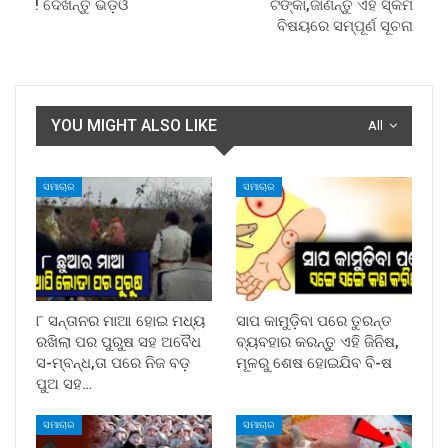
! ଦେଖନ୍ତୁ ଭିଡ଼ିଓ
ଟଙ୍କା,ଜାଣନ୍ତୁ ଏହି ସ୍କିମ
ବିଷୟରେ ସମ୍ପୂର୍ଣ ସୂଚନା
YOU MIGHT ALSO LIKE
All
ସମାଚାର
ସମାଚାର
୮ ସନ୍ତାନର ମାଆ ହୋଇ ମଧ୍ୟ
ସାପ କାମୁଡ଼ିବା ପରେ ତୁରନ୍ତ
ରଖିଲା ପର ପୁରୁଷ ସହ ଅବୈଧ
ବ୍ୟବହାର କରନ୍ତୁ ଏହି ଜିନିଷ,
ସ-ମ୍ବନ୍ଧ,ତା ପରେ ନିଜ ବଡ଼
ମୂଳରୁ ଶେଷ ହୋଇଯିବ ବି-ଷ
ପୁଅ ସହ…
ସମାଚାର
ସମାଚାର