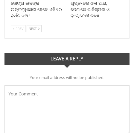
ଜୋଙ୍ଗ ଉନଙ୍କ
ଗୁପ୍ତ-ଚର ଧଳା ପାରା,
ଉତ୍ତରାଧିକାରୀ ହେବେ ଏହି ୧୦
ଡେଣାରେ ପାକିସ୍ତାନୀ ଓ
ବର୍ଷର ଝିଅ !
ବାଂଲାଦେଶୀ ଭାଷା
PREV
NEXT
LEAVE A REPLY
Your email address will not be published.