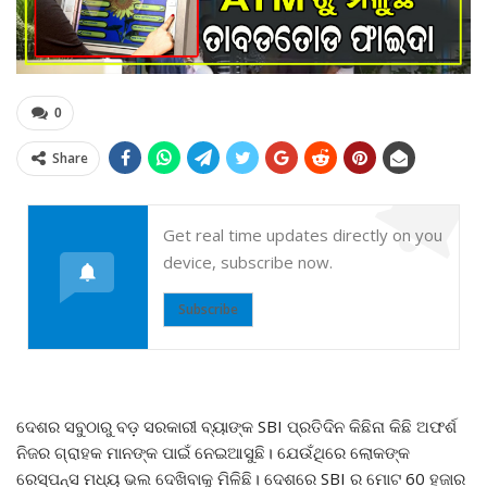
0
Share
Get real time updates directly on you
device, subscribe now.
Subscribe
ଦେଶର ସବୁଠାରୁ ବଡ଼ ସରକାରୀ ବ୍ୟାଙ୍କ SBI ପ୍ରତିଦିନ କିଛିନା କିଛି ଅଫର୍ଶ
ନିଜର ଗ୍ରାହକ ମାନଙ୍କ ପାଇଁ ନେଇଆସୁଛି। ଯେଉଁଥିରେ ଲୋକଙ୍କ
ରେସ୍ପନ୍ସ ମଧ୍ୟ ଭଲ ଦେଖିବାକୁ ମିଳିଛି। ଦେଶରେ SBI ର ମୋଟ 60 ହଜାର