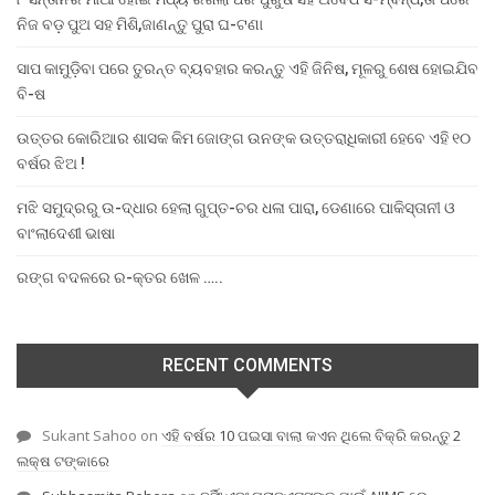
ନିଜ ବଡ଼ ପୁଅ ସହ ମିଶି,ଜାଣନ୍ତୁ ପୁରା ଘ-ଟଣା
ସାପ କାମୁଡ଼ିବା ପରେ ତୁରନ୍ତ ବ୍ୟବହାର କରନ୍ତୁ ଏହି ଜିନିଷ, ମୂଳରୁ ଶେଷ ହୋଇଯିବ
ବି-ଷ
ଉତ୍ତର କୋରିଆର ଶାସକ କିମ ଜୋଙ୍ଗ ଉନଙ୍କ ଉତ୍ତରାଧିକାରୀ ହେବେ ଏହି ୧୦
ବର୍ଷର ଝିଅ !
ମଝି ସମୁଦ୍ରରୁ ଉ-ଦ୍ଧାର ହେଲା ଗୁପ୍ତ-ଚର ଧଳା ପାରା, ଡେଣାରେ ପାକିସ୍ତାନୀ ଓ
ବାଂଲାଦେଶୀ ଭାଷା
ରଙ୍ଗ ବଦଳରେ ର-କ୍ତର ଖେଳ …..
RECENT COMMENTS
Sukant Sahoo
on
ଏହି ବର୍ଷର 10 ପଇସା ବାଲା କଏନ ଥିଲେ ବିକ୍ରି କରନ୍ତୁ 2
ଲକ୍ଷ ଟଙ୍କାରେ