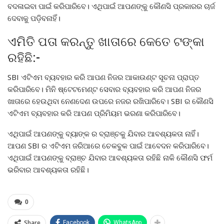
ବଦଳାଇବା ପାଇଁ କରିପାରିବେ। ଏଥିପାଇଁ ଆପଣଙ୍କୁ କୌଣସି ପ୍ରକାରର ଚାର୍ଜ
ଦେବାକୁ ପଡ଼ିବନାହିଁ।
ଏମିତି ପତା କରନ୍ତୁ ଖାତାରେ କେତେ ଟଙ୍କା
ରହିଛି:-
SBI ଏଟିଏମ ବ୍ୟବହାର କରି ଆପଣ ନିଜର ଆକାଉଣ୍ଟ ସୂଚନା ପ୍ରାପ୍ତ
କରିପାରିବେ। ମିନି ଷ୍ଟେଟମେଣ୍ଟ ସେବାର ବ୍ୟବହାର କରି ଆପଣ ନିଜର
ଖାତାରେ ହେଉଥିବା ନେଣଦେଣ ଉପରେ ନଜର ରଖିପାରିବେ। SBI ର କୌଣସି
ଏଟିଏମ ବ୍ୟବହାର କରି ଆପଣ ପ୍ରିମିୟମ ଭରଣା କରିପାରିବେ।
ଏଥିପାଇଁ ଆପଣଙ୍କୁ ବ୍ୟାଙ୍କ ର ବ୍ରାଞ୍ଚକୁ ଯିବାର ଆବଶ୍ୟକତା ନାହିଁ।
ଆପଣ SBI ର ଏଟିଏମ ଜରିଆରେ ଚେକବୁକ ପାଇଁ ଆବେଦନ କରିପାରିବେ।
ଏଥିପାଇଁ ଆପଣଙ୍କୁ ବ୍ରାଞ୍ଚ ଯିବାର ଆବଶ୍ୟକତା ରହିଛି ନାକି କୌଣସି ଫର୍ମ
ଭରିବାର ଆବଶ୍ୟକତା ରହିଛି।
0
Share
Facebook
WhatsApp