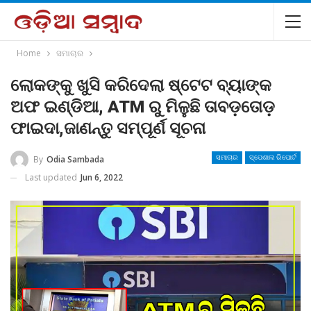
Home
ସମାଚାର
ଲୋକଙ୍କୁ ଖୁସି କରିଦେଲା ଷ୍ଟେଟ ବ୍ୟାଙ୍କ
ଅଫ ଇଣ୍ଡିଆ, ATM ରୁ ମିଳୁଛି ତାବଡ଼ତୋଡ଼
ଫାଇଦା,ଜାଣନ୍ତୁ ସମ୍ପୂର୍ଣ ସୂଚନା
By
Odia Sambada
ସମାଚାର
ସ୍ପେଶାଲ ରିପୋର୍ଟ
Last updated
Jun 6, 2022