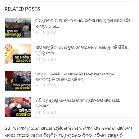
RELATED POSTS
୮ ସନ୍ତାନର ମାଆ ହୋଇ ମଧ୍ୟ ରଖିଲା ପର ପୁରୁଷ ସହ ଅବୈଧ
ସ-ମ୍ବନ୍ଧ,ତା…
Mar 9, 2023
ସାପ କାମୁଡ଼ିବା ପରେ ତୁରନ୍ତ ବ୍ୟବହାର କରନ୍ତୁ ଏହି ଜିନିଷ,
ମୂଳରୁ ଶେଷ…
Mar 9, 2023
ଉତ୍ତର କୋରିଆର ଶାସକ କିମ ଜୋଙ୍ଗ ଉନଙ୍କ
ଉତ୍ତରାଧିକାରୀ ହେବେ ଏହି ୧୦…
Mar 9, 2023
ମଝି ସମୁଦ୍ରରୁ ଉ-ଦ୍ଧାର ହେଲା ଗୁପ୍ତ-ଚର ଧଳା ପାରା,
ଡେଣାରେ…
Mar 9, 2023
SBI ଏଟିଏମକୁ ଯାଇ ଆପଣ ଫ୍ରିରେ ନିଜର ଏଟିଏମ ପିନ ବଦଳାଇ ପାରିବେ।
ଏହାର ଫାଇଦା ଆପଣ ନିୟମିତ ଅନ୍ତରାଳରେ ନିଜର ଏଟିଏମ ପାସୱାର୍ଡ