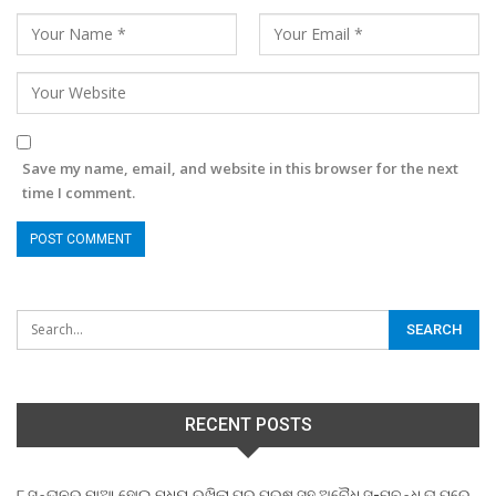
Save my name, email, and website in this browser for the next
time I comment.
RECENT POSTS
୮ ସନ୍ତାନର ମାଆ ହୋଇ ମଧ୍ୟ ରଖିଲା ପର ପୁରୁଷ ସହ ଅବୈଧ ସ-ମ୍ବନ୍ଧ,ତା ପରେ