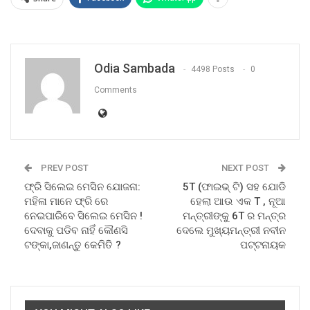
Odia Sambada
4498 Posts
0
Comments
PREV POST
NEXT POST
ଫ୍ରି ସିଲେଇ ମେସିନ ଯୋଜନା:
5T (ଫାଇଭ୍‌ ଟି) ସହ ଯୋଡି
ମହିଳା ମାନେ ଫ୍ରି ରେ
ହେଲା ଆଉ ଏକ T , ନୂଆ
ନେଇପାରିବେ ସିଲେଇ ମେସିନ !
ମନ୍ତ୍ରୀଙ୍କୁ 6T ର ମନ୍ତ୍ର
ଦେବାକୁ ପଡିବ ନାହିଁ କୌଣସି
ଦେଲେ ମୁଖ୍ୟମନ୍ତ୍ରୀ ନବୀନ
ଟଙ୍କା,ଜାଣନ୍ତୁ କେମିତି ?
ପଟ୍ଟନାୟକ