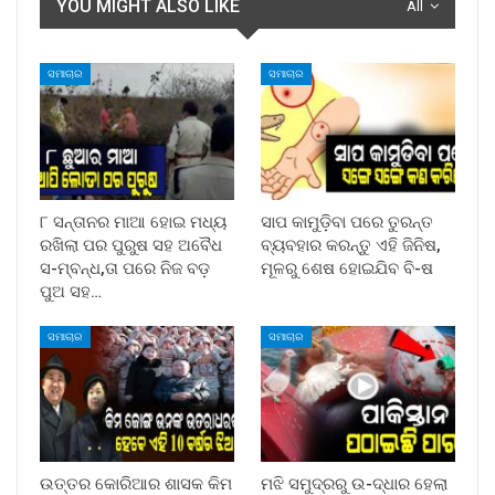
YOU MIGHT ALSO LIKE
All
ସମାଚାର
ସମାଚାର
୮ ସନ୍ତାନର ମାଆ ହୋଇ ମଧ୍ୟ
ସାପ କାମୁଡ଼ିବା ପରେ ତୁରନ୍ତ
ରଖିଲା ପର ପୁରୁଷ ସହ ଅବୈଧ
ବ୍ୟବହାର କରନ୍ତୁ ଏହି ଜିନିଷ,
ସ-ମ୍ବନ୍ଧ,ତା ପରେ ନିଜ ବଡ଼
ମୂଳରୁ ଶେଷ ହୋଇଯିବ ବି-ଷ
ପୁଅ ସହ…
ସମାଚାର
ସମାଚାର
ଉତ୍ତର କୋରିଆର ଶାସକ କିମ
ମଝି ସମୁଦ୍ରରୁ ଉ-ଦ୍ଧାର ହେଲା