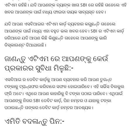
ଏଟିଏମ ରହିଛି। ଯଦି ଆପଣଙ୍କ ବ୍ୟାଙ୍କ ଖାତା SBI ରେ ରହିଛି ତାହେଲେ ଏହି
ଖବର ଆପଣଙ୍କ ପାଇଁ ମଧ୍ୟ ଫାଇଦା ଦାୟକ ସାବ୍ୟସ୍ତ ହେବ।
ଯଦି ଆପଣ ଏସବିଆଇର ଏଟିଏମ କାର୍ଡ଼ ବ୍ୟବହାର କରୁଛନ୍ତି ତାହେଲେ
ଆପଣଙ୍କ ପାଇଁ ମଧ୍ୟ ଏହା ବହୁତ ଭଲ ଖବର ହେବ। SBI ର ଏଟିଏମ କାର୍ଡ଼
ଜରିଆରେ ଯଦି ଆପଣ କିଛି କିଣୁଛନ୍ତି ତାହେଲେ ଆପଣଙ୍କୁ ଭାରି
ଡିସ୍କାଉଣ୍ଟ ଦିଆଯାଉଛି।
ଜାଣନ୍ତୁ ଏଟିଏମ ରେ ଆପଣଙ୍କୁ କେଉଁ
ପ୍ରକାରର ସୁବିଧା ମିଳୁଛି:-
ଏସବିଆଇ ର ଡେବିଟ କାର୍ଡ଼କୁ ଆପଣ ବ୍ୟବହାର କରି ଆପଣ ତୁରନ୍ତ
ଟଙ୍କାକୁ ଟ୍ରାନ୍ସଫର କରିବାରେ ସଫଳ ହୋଇପାରିବେ। ଏହି ସର୍ଭିସ ବିଲକୁଲ
ଫ୍ରି ଅଟେ। ଏଥିରେ ଆପଣ କାହାରିକୁ ବି ଟଙ୍କା ପଠାଇ ପାରିବେ। ଏଥିପାଇଁ
ଆପଣଙ୍କୁ ନିଜର SBI ଡେବିଟ କାର୍ଡ଼, ପିନ ନମ୍ବର ଓ ଯାହାକୁ ଟଙ୍କା
ପଠାଉଛନ୍ତି ତାଙ୍କର ଡେବିଟ କାର୍ଡ଼ ନମ୍ବର ଆବଶ୍ୟକ।
ଏମିତି ବଦଳାନ୍ତୁ ପିନ:-