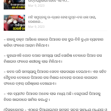
ଉତ୍ତରାଧିକାରୀ ହେବେ ଏହି ୧୦…
Mar 9, 2023
ମଝି ସମୁଦ୍ରରୁ ଉ-ଦ୍ଧାର ହେଲା ଗୁପ୍ତ-ଚର ଧଳା ପାରା,
ଡେଣାରେ…
Mar 9, 2023
– ନାକରୁ ରକ୍ତ ଆସିଲେ ନାକରେ ପିଆଜର ରସ ଦୁଇ-ତିନି ବୁନ୍ଦା ବ୍ୟବହାର
କରିବା ଫଳରେ ଆରାମ ମିଳିଥାଏ।
– କୁହାଯାଏକି ଗୋଡ ବଥାର ସମସ୍ୟା ପାଇଁ ସୋରିଷ ତେଲରେ ପିଆଜ ରସ
ମିଶାଇବା ଫଳରେ ଶରୀରକୁ ଲାଭ ମିଳିଥାଏ।
– କବଜ ପରି ସମସ୍ୟାରୁ ପିଆଜର ସେବନ ଲାଭଦାୟକ ଦେଇଥାଏ। ଏହା ସହିତ
ଜୈତୁନର ତେଲରେ ପିଆଜର ରସ ମିଶାଇ ଚେହେରା ଉପରେ ଲଗାଇବା
ଫଳରେ ତ୍ଵଚା ପରିଷ୍କାର ଦେଖାଯାଏ।
– ଏହା ବ୍ୟତୀତ ପିଆଜର ଅନେକ ଲାଭ ମଧ୍ୟ ଅଛି। ସେଥିପାଇଁ ପିଆଜକୁ
ନିଜର ଖାଇବାରେ ସାମିଲ କରନ୍ତୁ।
(ଡିସ୍କ୍ଲେମର – ଏଠାରେ ଦିଆଯାଇଥିବା ସମସ୍ତ ସୂଚନା ସାମାନ୍ୟ ମାନ୍ୟତା ଓ