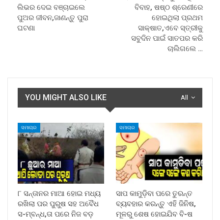
ଲିଭର ଦେଇ ବଞ୍ଚାଇଲେ
ବିବାହ, ଷଷ୍ଠ ଶ୍ରେଣୀରେ
ପୁଅର ଜୀବନ,ଜାଣନ୍ତୁ ପୁରା
ହୋଇଥିଲା ପ୍ରଥମ
ଘଟଣା
ସାକ୍ଷାତ,ଏବେ ସ୍ତ୍ରୀକୁ
ସବୁଦିନ ପାଇଁ ସାତପର କରି
ଚାଲିଗଲେ …
YOU MIGHT ALSO LIKE
All
ସମାଚାର
ସମାଚାର
୮ ସନ୍ତାନର ମାଆ ହୋଇ ମଧ୍ୟ
ସାପ କାମୁଡ଼ିବା ପରେ ତୁରନ୍ତ
ରଖିଲା ପର ପୁରୁଷ ସହ ଅବୈଧ
ବ୍ୟବହାର କରନ୍ତୁ ଏହି ଜିନିଷ,
ସ-ମ୍ବନ୍ଧ,ତା ପରେ ନିଜ ବଡ଼
ମୂଳରୁ ଶେଷ ହୋଇଯିବ ବି-ଷ