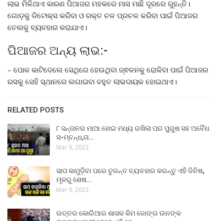
ଲାଭ ମିଳିଥାଏ କାରଣ ପିଆଜର ମହକରେ ମାସ ମାଛି ଦୂରରେ ରୁହନ୍ତି।
ଗୋଡ଼କୁ ଡିଟୋକ୍ସ କରିବା ଓ ରକ୍ତ ଚଳ ପ୍ରଚଳ କରିବା ପାଇଁ ପିଆଜର
ତେଲକୁ ବ୍ୟବହାର କରାଯାଏ।
ପିଆଜର ଅନ୍ୟ ଲାଭ:-
– ପୋକ କାଟିଦେଲେ ସେଥିରେ ହେଉଥିବା ଜ୍ଵଳନକୁ ରୋକିବା ପାଇଁ ପିଆଜର
ରସକୁ ସେହି ସ୍ଥାନରେ ଲଗାଇବା ବହୁତ ଲାଭଦାୟକ ହୋଇଥାଏ।
RELATED POSTS
୮ ସନ୍ତାନର ମାଆ ହୋଇ ମଧ୍ୟ ରଖିଲା ପର ପୁରୁଷ ସହ ଅବୈଧ
ସ-ମ୍ବନ୍ଧ,ତା…
Mar 9, 2023
ସାପ କାମୁଡ଼ିବା ପରେ ତୁରନ୍ତ ବ୍ୟବହାର କରନ୍ତୁ ଏହି ଜିନିଷ,
ମୂଳରୁ ଶେଷ…
Mar 9, 2023
ଉତ୍ତର କୋରିଆର ଶାସକ କିମ ଜୋଙ୍ଗ ଉନଙ୍କ