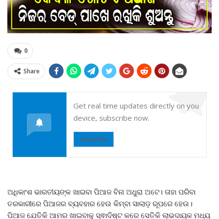
0
Share
Get real time updates directly on you
device, subscribe now.
Subscribe
ଅଧିକାଂଶ ଭାରତୀୟଙ୍କ ଖାଇବା ପିଆଜ ବିନା ଅଧୁରା ଅଟେ। ତାହା ପରିବା
ତରକାରୀରେ ପିଆଜର ବ୍ୟବହାର ହେଉ କିମ୍ବା ସାଲାଡ଼ ରୂପରେ ହେଉ।
ପିଆଜ ଯେତିକି ଆମର ଖାଇବାକୁ ସ୍ଵାଦିଷ୍ଟ କରେ ସେତିକି ଲାଭଦାୟକ ମଧ୍ୟ