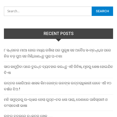
RECENT POSTS
୮ ସନ୍ତାନର ମାଆ ହୋଇ ମଧ୍ୟ ରଖିଲା ପର ପୁରୁଷ ସହ ଅବୈଧ ସ-ମ୍ବନ୍ଧ,ତା ପରେ
ନିଜ ବଡ଼ ପୁଅ ସହ ମିଶି,ଜାଣନ୍ତୁ ପୁରା ଘ-ଟଣା
ସାପ କାମୁଡ଼ିବା ପରେ ତୁରନ୍ତ ବ୍ୟବହାର କରନ୍ତୁ ଏହି ଜିନିଷ, ମୂଳରୁ ଶେଷ ହୋଇଯିବ
ବି-ଷ
ଉତ୍ତର କୋରିଆର ଶାସକ କିମ ଜୋଙ୍ଗ ଉନଙ୍କ ଉତ୍ତରାଧିକାରୀ ହେବେ ଏହି ୧୦
ବର୍ଷର ଝିଅ !
ମଝି ସମୁଦ୍ରରୁ ଉ-ଦ୍ଧାର ହେଲା ଗୁପ୍ତ-ଚର ଧଳା ପାରା, ଡେଣାରେ ପାକିସ୍ତାନୀ ଓ
ବାଂଲାଦେଶୀ ଭାଷା
ରଙ୍ଗ ବଦଳରେ ର-କ୍ତର ଖେଳ …..