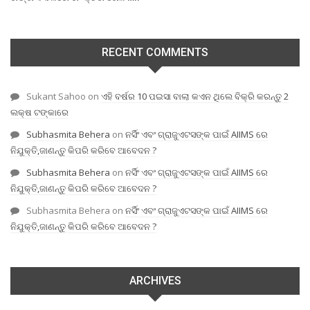
RECENT COMMENTS
Sukant Sahoo
on
ଏହି ବର୍ଷର 10 ପଇସା ବାଲା କଏନ ଥିଲେ ବିକ୍ରି କରନ୍ତୁ 2
ଲକ୍ଷ ଟଙ୍କାରେ
Subhasmita Behera
on
ନର୍ସିଂ ଏବଂ ଗ୍ରାଜୁଏଟସଙ୍କ ପାଇଁ AIIMS ରେ
ନିଯୁକ୍ତି,ଜାଣନ୍ତୁ କିପରି କରିବେ ଆବେଦନ ?
Subhasmita Behera
on
ନର୍ସିଂ ଏବଂ ଗ୍ରାଜୁଏଟସଙ୍କ ପାଇଁ AIIMS ରେ
ନିଯୁକ୍ତି,ଜାଣନ୍ତୁ କିପରି କରିବେ ଆବେଦନ ?
Subhasmita Behera
on
ନର୍ସିଂ ଏବଂ ଗ୍ରାଜୁଏଟସଙ୍କ ପାଇଁ AIIMS ରେ
ନିଯୁକ୍ତି,ଜାଣନ୍ତୁ କିପରି କରିବେ ଆବେଦନ ?
ARCHIVES