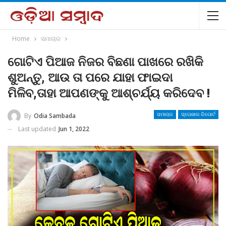
Home
ସମାଚାର
ଗୋଟିଏ ପିଆଜ ନିଜର ବିଛଣା ପାଖରେ ରଖିକି
ଶୁଅନ୍ତୁ, ଆଉ ତା ପରେ ଯାହା ଫାଇଦା
ମିଳିବ,ତାହା ଆପଣଙ୍କୁ ଆଶ୍ଚର୍ଯ୍ୟ କରିଦେବ !
By
Odia Sambada
ସମାଚାର
ସ୍ପେଶାଲ ରିପୋର୍ଟ
Last updated
Jun 1, 2022