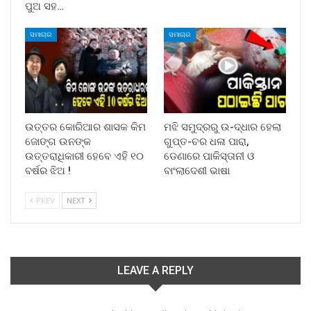
ପୁଅ ସହ…
ସମାଚାର
ସମାଚାର
ଉତ୍ତର କୋରିଆର ଶାସକ କିମ
ମଝି ସମୁଦ୍ରରୁ ଉ-ଦ୍ଧାର ହେଲା
ଜୋଙ୍ଗ ଉନଙ୍କ
ଗୁପ୍ତ-ଚର ଧଳା ପାରା,
ଉତ୍ତରାଧିକାରୀ ହେବେ ଏହି ୧୦
ଡେଣାରେ ପାକିସ୍ତାନୀ ଓ
ବର୍ଷର ଝିଅ !
ବାଂଲାଦେଶୀ ଭାଷା
PREV
NEXT
LEAVE A REPLY