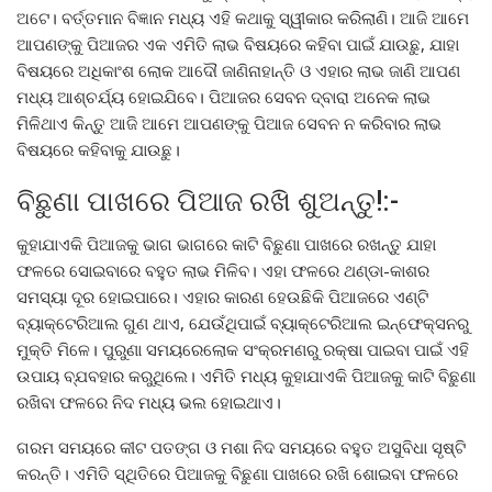
ଅଟେ। ବର୍ତ୍ତମାନ ବିଜ୍ଞାନ ମଧ୍ୟ ଏହି କଥାକୁ ସ୍ୱୀକାର କରିଲାଣି। ଆଜି ଆମେ
ଆପଣଙ୍କୁ ପିଆଜର ଏକ ଏମିତି ଲାଭ ବିଷୟରେ କହିବା ପାଇଁ ଯାଉଛୁ, ଯାହା
ବିଷୟରେ ଅଧିକାଂଶ ଲୋକ ଆଦୌ ଜାଣିନାହାନ୍ତି ଓ ଏହାର ଲାଭ ଜାଣି ଆପଣ
ମଧ୍ୟ ଆଶ୍ଚର୍ଯ୍ୟ ହୋଇଯିବେ। ପିଆଜର ସେବନ ଦ୍ବାରା ଅନେକ ଲାଭ
ମିଳିଥାଏ କିନ୍ତୁ ଆଜି ଆମେ ଆପଣଙ୍କୁ ପିଆଜ ସେବନ ନ କରିବାର ଲାଭ
ବିଷୟରେ କହିବାକୁ ଯାଉଛୁ।
ବିଛୁଣା ପାଖରେ ପିଆଜ ରଖି ଶୁଅନ୍ତୁ!:-
କୁହାଯାଏକି ପିଆଜକୁ ଭାଗ ଭାଗରେ କାଟି ବିଛୁଣା ପାଖରେ ରଖନ୍ତୁ ଯାହା
ଫଳରେ ସୋଇବାରେ ବହୁତ ଲାଭ ମିଳିବ। ଏହା ଫଳରେ ଥଣ୍ଡା-କାଶର
ସମସ୍ୟା ଦୂର ହୋଇପାରେ। ଏହାର କାରଣ ହେଉଛିକି ପିଆଜରେ ଏଣ୍ଟି
ବ୍ୟାକ୍ଟେରିଆଲ ଗୁଣ ଥାଏ, ଯେଉଁଥିପାଇଁ ବ୍ୟାକ୍ଟେରିଆଲ ଇନ୍ଫେକ୍ସନରୁ
ମୁକ୍ତି ମିଳେ। ପୁରୁଣା ସମୟରେଲୋକ ସଂକ୍ରମଣରୁ ରକ୍ଷା ପାଇବା ପାଇଁ ଏହି
ଉପାୟ ବ୍ଯବହାର କରୁଥିଲେ। ଏମିତି ମଧ୍ୟ କୁହାଯାଏକି ପିଆଜକୁ କାଟି ବିଛୁଣା
ରଖିବା ଫଳରେ ନିଦ ମଧ୍ୟ ଭଲ ହୋଇଥାଏ।
ଗରମ ସମୟରେ କୀଟ ପତଙ୍ଗ ଓ ମଶା ନିଦ ସମୟରେ ବହୁତ ଅସୁବିଧା ସୃଷ୍ଟି
କରନ୍ତି। ଏମିତି ସ୍ଥିତିରେ ପିଆଜକୁ ବିଛୁଣା ପାଖରେ ରଖି ଶୋଇବା ଫଳରେ