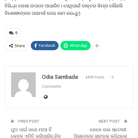
ବିଭିନ୍ନ ଲେଖା ଉପରେ ଆଧାରିତ। ସେଥିପାଇଁ ଡାକ୍ତର କିମ୍ବା କୌଣସି
ବିଶେଷଜ୍ଞଙ୍କର ପରାମର୍ଶ ନେଇ କାମ କରନ୍ତୁ)
0
Share
Facebook
WhatsApp
Odia Sambada
4498 Posts
0
Comments
PREV POST
NEXT POST
ପୁଅ ପାଇଁ ଜଣେ ମାଆ ହିଁ
କେକେ ଲଭ ଷ୍ଟୋରୀ:
କେବଳ ଏମିତି କରିପାରିବ,ନିଜ
ପିଲାବେଳର ସାଙ୍ଗକୁ କରିଥିଲେ