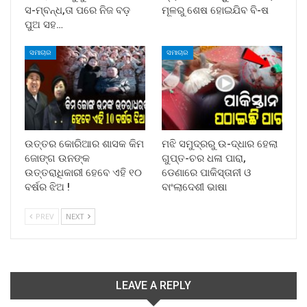
ସ-ମ୍ବନ୍ଧ,ତା ପରେ ନିଜ ବଡ଼
ମୂଳରୁ ଶେଷ ହୋଇଯିବ ବି-ଷ
ପୁଅ ସହ…
ସମାଚାର
ସମାଚାର
ଉତ୍ତର କୋରିଆର ଶାସକ କିମ
ମଝି ସମୁଦ୍ରରୁ ଉ-ଦ୍ଧାର ହେଲା
ଜୋଙ୍ଗ ଉନଙ୍କ
ଗୁପ୍ତ-ଚର ଧଳା ପାରା,
ଉତ୍ତରାଧିକାରୀ ହେବେ ଏହି ୧୦
ଡେଣାରେ ପାକିସ୍ତାନୀ ଓ
ବର୍ଷର ଝିଅ !
ବାଂଲାଦେଶୀ ଭାଷା
PREV
NEXT
LEAVE A REPLY