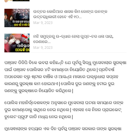
ଉତ୍ତର କୋରିଆର ଶାସକ କିମ ଜୋଙ୍ଗ ଉନଙ୍କ
ଉତ୍ତରାଧିକାରୀ ହେବେ ଏହି ୧୦…
Mar 9, 2023
ମଝି ସମୁଦ୍ରରୁ ଉ-ଦ୍ଧାର ହେଲା ଗୁପ୍ତ-ଚର ଧଳା ପାରା,
ଡେଣାରେ…
Mar 9, 2023
ପଞ୍ଜାବ ଡିଜିପି ବିକେ ଭବରା କହିଛନ୍ତି ଯେ ପୂର୍ବରୁ ସିଦ୍ଧୁ ମୁସେବାଲାର ସୁରକ୍ଷା
ପାଇଁ ପଞ୍ଜାବ ପୋଲିସର ୪ଟି କମାଣ୍ଡୋ ନିୟୋଜିତ ଥିଲେ|ପ୍ରତିବର୍ଷ
ଅପରେସନ ବ୍ଲୁ ଷ୍ଟାର ବାର୍ଷିକ ଓ ଆସନ୍ତା ମାସରେ ଘଲ୍ଲୁଧାରା ସପ୍ତାହ
କାରଣରୁ ସୁରକ୍ଷା କମ ହୋଇଥାଏ|ପୋଲିସ ଦୁଇ ଜଣଙ୍କୁ ହଟାଇ ଦୁଇ
ଜଣଙ୍କୁ ସୁରକ୍ଷାରେ ନିୟୋଜିତ କରିଥିଲେ|
ପୋଲିସ ମହାନିର୍ଦ୍ଦେଶକଙ୍କ ଅନୁସାରେ ମୁସେବାଲା ଘଟଣା ସମୟରେ ତାଙ୍କ
ଦୁଇ କମାଣ୍ଡୋକୁ ସାଥିରେ ନେଇ ନଥିଲେ|ଏହାସହ ସେ ନିଜର ପ୍ରାଇଭେଟ୍
ବୁଲେଟ ପ୍ରୁଫ ଗାଡି ମଧ୍ୟ ନେଇ ନଥିଲେ|
ମୁସେଵାଲାଙ୍କ ହତ୍ୟାର ଏକ ଦିନ ପୂର୍ବରୁ ପଞ୍ଜାବ ସରକାର ତାଙ୍କ ସୁରକ୍ଷା