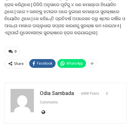
ହ୍ରାସ କରିଥିଲେ|ଡିଜିପି ଅନୁସାରେ ପୂର୍ବରୁ ୪ ଜଣ କମାଣ୍ଡୋ ନିୟୋଜିତ
ଥିଲେ|ପରେ ୨ ଜଣଙ୍କୁ ହଟାଇବା ପରେ ଦୁଇଜଣ କମାଣ୍ଡୋ ସୁରକ୍ଷାରେ
ନିୟୋଜିତ ଥିଲେ|ସେ କହିଛନ୍ତି ପ୍ରତିବର୍ଷ ଅପରେସନ ବ୍ଲୁ ଷ୍ଟାର ବାର୍ଷିକ ଓ
ଆସନ୍ତା ମାସରେ ଘଲ୍ଲୁଧାରା ସପ୍ତାହ କାରଣରୁ ସୁରକ୍ଷା କମ ହୋଇଥାଏ|
ଏଥିପାଇଁ ମୁସେବାଲାଙ୍କ ସୁରକ୍ଷାରେ ହ୍ରାସ କରାଯାଇଥିଲା|
0
Share
Facebook
WhatsApp
Odia Sambada
4498 Posts
0
Comments