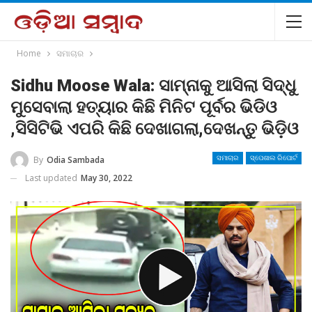
Home
ସମାଚାର
Sidhu Moose Wala: ସାମ୍ନାକୁ ଆସିଲା ସିଦ୍ଧୁ
ମୁସେବାଲା ହତ୍ୟାର କିଛି ମିନିଟ ପୂର୍ବର ଭିଡିଓ
,ସିସିଟିଭି ଏପରି କିଛି ଦେଖାଗଲା,ଦେଖନ୍ତୁ ଭିଡ଼ିଓ
By
Odia Sambada
ସମାଚାର
ସ୍ପେଶାଲ ରିପୋର୍ଟ
Last updated
May 30, 2022