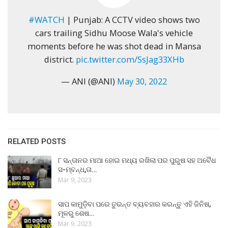
#WATCH
| Punjab: A CCTV video shows two
cars trailing Sidhu Moose Wala's vehicle
moments before he was shot dead in Mansa
district.
pic.twitter.com/SsJag33XHb
— ANI (@ANI)
May 30, 2022
RELATED POSTS
୮ ସନ୍ତାନର ମାଆ ହୋଇ ମଧ୍ୟ ରଖିଲା ପର ପୁରୁଷ ସହ ଅବୈଧ
ସ-ମ୍ବନ୍ଧ,ତା…
Mar 9, 2023
ସାପ କାମୁଡ଼ିବା ପରେ ତୁରନ୍ତ ବ୍ୟବହାର କରନ୍ତୁ ଏହି ଜିନିଷ,
ମୂଳରୁ ଶେଷ…
Mar 9, 2023