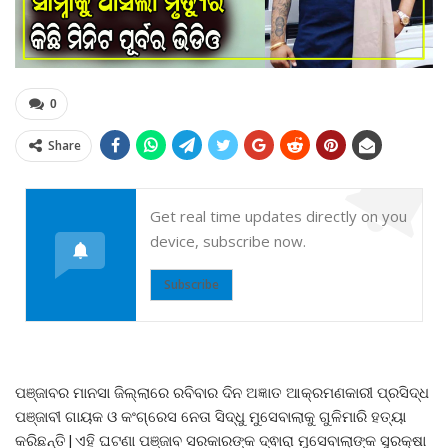
0
Share
Get real time updates directly on you
device, subscribe now.
Subscribe
ପଞ୍ଜାବର ମାନସା ଜିଲ୍ଲାରେ ରବିବାର ଦିନ ଅଜ୍ଞାତ ଆକ୍ରମଣକାରୀ ପ୍ରସିଦ୍ଧ
ପଞ୍ଜାବୀ ଗାୟକ ଓ କଂଗ୍ରେସ ନେତା ସିଦ୍ଧୁ ମୁସେବାଲାକୁ ଗୁଳିମାରି ହତ୍ୟା
କରିଛନ୍ତି|ଏହି ଘଟଣା ପଞ୍ଜାବ ସରକାରଙ୍କ ଦ୍ଵାରା ମୁସେବାଲାଙ୍କ ସୁରକ୍ଷା