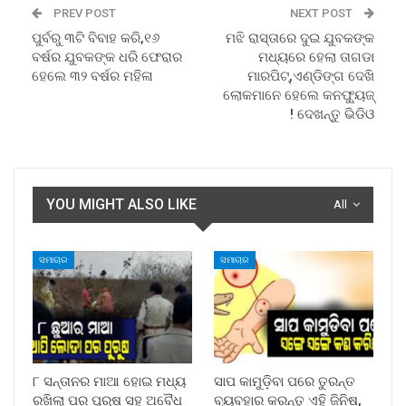
PREV POST
NEXT POST
ପୁର୍ବରୁ ୩ଟି ବିବାହ କରି,୧୬
ମଝି ରାସ୍ତାରେ ଦୁଇ ଯୁବକଙ୍କ
ବର୍ଷର ଯୁବକଙ୍କ ଧରି ଫେରାର
ମଧ୍ୟରେ ହେଲା ତାଗଡା
ହେଲେ ୩୨ ବର୍ଷର ମହିଳା
ମାରପିଟ୍,ଏଣ୍ଡିଙ୍ଗ ଦେଖି
ଲୋକମାନେ ହେଲେ କନଫ୍ୟୁଜ୍
! ଦେଖନ୍ତୁ ଭିଡିଓ
YOU MIGHT ALSO LIKE
All
ସମାଚାର
ସମାଚାର
୮ ସନ୍ତାନର ମାଆ ହୋଇ ମଧ୍ୟ
ସାପ କାମୁଡ଼ିବା ପରେ ତୁରନ୍ତ
ରଖିଲା ପର ପୁରୁଷ ସହ ଅବୈଧ
ବ୍ୟବହାର କରନ୍ତୁ ଏହି ଜିନିଷ,