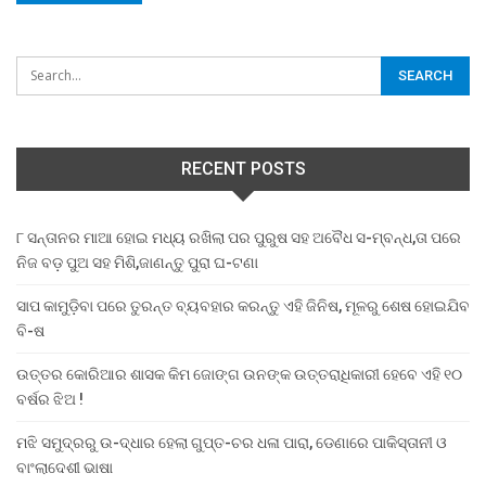
RECENT POSTS
୮ ସନ୍ତାନର ମାଆ ହୋଇ ମଧ୍ୟ ରଖିଲା ପର ପୁରୁଷ ସହ ଅବୈଧ ସ-ମ୍ବନ୍ଧ,ତା ପରେ
ନିଜ ବଡ଼ ପୁଅ ସହ ମିଶି,ଜାଣନ୍ତୁ ପୁରା ଘ-ଟଣା
ସାପ କାମୁଡ଼ିବା ପରେ ତୁରନ୍ତ ବ୍ୟବହାର କରନ୍ତୁ ଏହି ଜିନିଷ, ମୂଳରୁ ଶେଷ ହୋଇଯିବ
ବି-ଷ
ଉତ୍ତର କୋରିଆର ଶାସକ କିମ ଜୋଙ୍ଗ ଉନଙ୍କ ଉତ୍ତରାଧିକାରୀ ହେବେ ଏହି ୧୦
ବର୍ଷର ଝିଅ !
ମଝି ସମୁଦ୍ରରୁ ଉ-ଦ୍ଧାର ହେଲା ଗୁପ୍ତ-ଚର ଧଳା ପାରା, ଡେଣାରେ ପାକିସ୍ତାନୀ ଓ
ବାଂଲାଦେଶୀ ଭାଷା