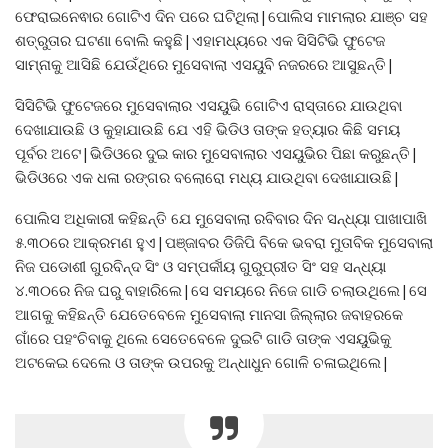
ଫେରାଇନେଵାର ଗୋଟିଏ ଦିନ ପରେ ଘଟିଥିଲା|ପୋଲିସ ମାମଲାର ଯାଞ୍ଚ ସହ
ଶତ୍ରୁତାର ଘଟଣା ବୋଲି କହୁଛି|ଏହାମଧ୍ୟରେ ଏକ ସିସିଟିଭି ଫୁଟେଜ
ସାମ୍ନାକୁ ଆସିଛି ଯେଉଁଥିରେ ମୁସେବାଲା ଏସୟୁବି ନଜରରେ ଆସୁଛନ୍ତି|
ସିସିଟିଭି ଫୁଟେଜରେ ମୁସେବାଲାର ଏସୟୁଭି ଗୋଟିଏ ରାସ୍ତାରେ ଯାଉଥିବା
ଦେଖାଯାଉଛି ଓ କୁହାଯାଉଛି ଯେ ଏହି ଭିଡିଓ ତାଙ୍କ ହତ୍ୟାର କିଛି ସମୟ
ପୂର୍ବର ଅଟେ|ଭିଡିଓରେ ଦୁଇ କାର ମୁସେବାଲାର ଏସୟୁଭିର ପିଛା କରୁଛନ୍ତି|
ଭିଡିଓରେ ଏକ ଧଳା ରଙ୍ଗର ବଲୋରୋ ମଧ୍ୟ ଯାଉଥିବା ଦେଖାଯାଉଛି|
ପୋଲିସ ଅଧିକାରୀ କହିଛନ୍ତି ଯେ ମୁସେବାଲା ରବିବାର ଦିନ ସନ୍ଧ୍ୟା ପାଖାପାଖି
୫.୩୦ରେ ଆକ୍ରମଣ ହୁଏ|ପଞ୍ଜାବର ଡିଜିପି ବିକେ ଭବରା ମୁତାବିକ ମୁସେବାଲା
ନିଜ ପଡୋଶୀ ଗୁରବିନ୍ଦ ସିଂ ଓ ସମ୍ପର୍କୀୟ ଗୁରୁପ୍ରୀତ ସିଂ ସହ ସନ୍ଧ୍ୟା
୪.୩୦ରେ ନିଜ ଘରୁ ବାହାରିଲେ|ସେ ସମୟରେ ନିଜେ ଗାଡି ଚଲାଉଥିଲେ|ସେ
ଆଗକୁ କହିଛନ୍ତି ଯେତେବେଳେ ମୁସେବାଲା ମାନସା ଜିଲ୍ଲାର ଜବାହରକେ
ଗାଁରେ ପହଂଚିବାକୁ ଥିଲେ ସେତେବେଳେ ଦୁଇଟି ଗାଡି ତାଙ୍କ ଏସୟୁଭିକୁ
ଅଟକେଇ ଦେଲେ ଓ ତାଙ୍କ ଉପରକୁ ଅନ୍ଧାଧୁନ ଗୋଳି ଚଳାଇଥିଲେ|