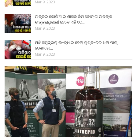
Mar 9, 2023
ଉତ୍ତର କୋରିଆର ଶାସକ କିମ ଜୋଙ୍ଗ ଉନଙ୍କ
ଉତ୍ତରାଧିକାରୀ ହେବେ ଏହି ୧୦…
Mar 9, 2023
ମଝି ସମୁଦ୍ରରୁ ଉ-ଦ୍ଧାର ହେଲା ଗୁପ୍ତ-ଚର ଧଳା ପାରା,
ଡେଣାରେ…
Mar 9, 2023