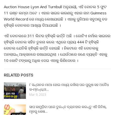
Auction House Lyon And Turnbull ଅନୁଯାୟୀ, ଏହି ବୋତଲ 5 ଫୁଟ
11 ଇଞ୍ଚ ଲମ୍ବା ଅଟେ । ଏହାର ସାଇଜ କାରଣରୁ ଏହାର ନାମ Guinness
World Record ରେ ମଧ୍ୟ ଲେଖାଯାଇଛି । ଏହାକୁ ଦୁନିଆର ସବୁଠାରୁ ବଡ
ହ୍ଵିସ୍କି ବୋତଲର ଆଖ୍ୟା ଦିଆଯାଇଛି ।
ଏହି ବୋତଲରେ 311 ଲିଟର ହ୍ଵିସ୍କି ଭର୍ତ୍ତି ଅଛି । ଗୋଟିଏ ନର୍ମାଲ ସାଇଜର
ହ୍ଵିସ୍କି ବୋତଲ ସହିତ ତୁଳନା କଲେ ଏଥିରେ ପ୍ରାୟ 444 ଟି ହ୍ଵିସ୍କି
ବୋତଲ ଯେତିକି ହ୍ଵିସ୍କି ଭର୍ତ୍ତି ହୋଇଛି । ନିକଟରେ ଏହି ବୋତଲକୁ
ଅନଲାଇନ୍ ଆକ୍ସନରେ ରଖାଯାଇଥିଲା । ଯେଉଁଠାରେ ଜଣେ ବ୍ୟକ୍ତି ଏହାକୁ
10 କୋଟି ଟଙ୍କାରୁ ଅଧିକ ଦେଇ ଏହାକୁ କିଣିଦେଲେ ।
RELATED POSTS
୮ ସନ୍ତାନର ମାଆ ହୋଇ ମଧ୍ୟ ରଖିଲା ପର ପୁରୁଷ ସହ ଅବୈଧ
ସ-ମ୍ବନ୍ଧ,ତା…
Mar 9, 2023
ସାପ କାମୁଡ଼ିବା ପରେ ତୁରନ୍ତ ବ୍ୟବହାର କରନ୍ତୁ ଏହି ଜିନିଷ,
ମୂଳରୁ ଶେଷ…