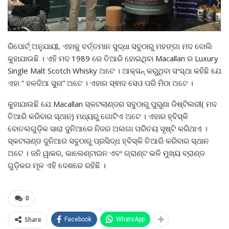
ରିପୋର୍ଟ୍ ଅନୁଯାୟୀ, ଏହାକୁ ବର୍ତ୍ତମାନ ସୁଦ୍ଧା ସବୁଠାରୁ ମହଙ୍ଗା ମଦ ବୋଲି
କୁହାଯାଉଛି । ଏହି ମଦ 1989 ରେ ତିଆରି ହୋଇଥିବା Macallan ର Luxury
Single Malt Scotch Whisky ଅଟେ । ଆକ୍ସନ୍ କରୁଥିବା ସଂସ୍ଥା କହିଛି ଯେ
ଏହା ” ହଳଦିଆ ସୁନା” ଅଟେ । ଏହାର ସ୍ଵାଦ ସେଓ ପରି ମିଠା ଅଟେ ।
କୁହାଯାଉଛି ଯେ Macallan ସ୍କଟଲାଣ୍ଡର ସବୁଠାରୁ ପୁରୁଣା ଡିଷ୍ଟିଲରୀ( ମଦ
ତିଆରି କରିବାର ସ୍ଥାନ) ମଧ୍ୟରୁ ଗୋଟିଏ ଅଟେ । ଏହାର ହ୍ବିସ୍କି
ବୋତଲଗୁଡ଼ିକ ସାରା ଦୁନିଆରେ ନିଜର ଅଲଗା ପରିଚୟ ସୃଷ୍ଟି କରିଥାଏ ।
ସ୍କଟଲାଣ୍ଡ ଦୁନିଆର ସବୁଠାରୁ ପ୍ରସିଦ୍ଧ ହ୍ବିସ୍କି ତିଆରି କରିବାର ସ୍ଥାନ
ଅଟେ । ଜନି ୱାକର, ଭାଲେଣ୍ଟାଇନ ଏବଂ ଗ୍ରାଣ୍ଟ ଭଳି ମୁଖ୍ୟ ବ୍ରାଣ୍ଡ
ଗୁଡ଼ିକର ମୂଳ ଏହି ଦେଶରେ ରହିଛି ।
0
Share
Facebook
WhatsApp