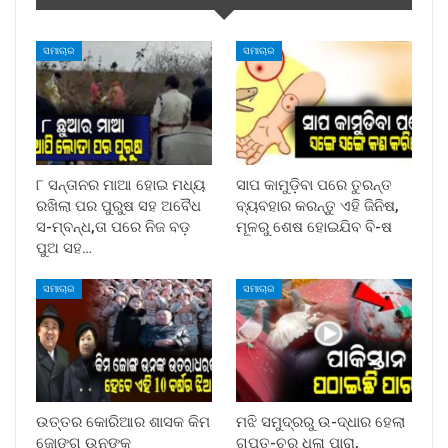
ସମାଚାର
ସମାଚାର
୮ ସନ୍ତାନର ମାଆ ହୋଇ ମଧ୍ୟ
ସାପ କାମୁଡ଼ିବା ପରେ ତୁରନ୍ତ
ରଖିଲା ପର ପୁରୁଷ ସହ ଅବୈଧ
ବ୍ୟବହାର କରନ୍ତୁ ଏହି ଜିନିଷ,
ସ-ମ୍ବନ୍ଧ,ତା ପରେ ନିଜ ବଡ଼
ମୂଳରୁ ଶେଷ ହୋଇଯିବ ବି-ଷ
ପୁଅ ସହ…
ସମାଚାର
ସମାଚାର
ଉତ୍ତର କୋରିଆର ଶାସକ କିମ
ମଝି ସମୁଦ୍ରରୁ ଉ-ଦ୍ଧାର ହେଲା
ଜୋଙ୍ଗ ଉନଙ୍କ
ଗୁପ୍ତ-ଚର ଧଳା ପାରା,