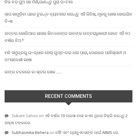
ନିଜ ବଡ଼ ପୁଅ ସହ ମିଶି,ଜାଣନ୍ତୁ ପୁରା ଘ-ଟଣା
ସାପ କାମୁଡ଼ିବା ପରେ ତୁରନ୍ତ ବ୍ୟବହାର କରନ୍ତୁ ଏହି ଜିନିଷ, ମୂଳରୁ ଶେଷ ହୋଇଯିବ
ବି-ଷ
ଉତ୍ତର କୋରିଆର ଶାସକ କିମ ଜୋଙ୍ଗ ଉନଙ୍କ ଉତ୍ତରାଧିକାରୀ ହେବେ ଏହି ୧୦
ବର୍ଷର ଝିଅ !
ମଝି ସମୁଦ୍ରରୁ ଉ-ଦ୍ଧାର ହେଲା ଗୁପ୍ତ-ଚର ଧଳା ପାରା, ଡେଣାରେ ପାକିସ୍ତାନୀ ଓ
ବାଂଲାଦେଶୀ ଭାଷା
ରଙ୍ଗ ବଦଳରେ ର-କ୍ତର ଖେଳ …..
RECENT COMMENTS
Sukant Sahoo
on
ଏହି ବର୍ଷର 10 ପଇସା ବାଲା କଏନ ଥିଲେ ବିକ୍ରି କରନ୍ତୁ 2
ଲକ୍ଷ ଟଙ୍କାରେ
Subhasmita Behera
on
ନର୍ସିଂ ଏବଂ ଗ୍ରାଜୁଏଟସଙ୍କ ପାଇଁ AIIMS ରେ