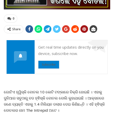
0
Share
Get real time updates directly on you
device, subscribe now.
Subscribe
ଗୋଟିଏ ହ୍ୱିସ୍କି ବୋତଲ 10 କୋଟି ଟଙ୍କାରେ ବିକ୍ରି ହୋଇଛି । ଏହାକୁ
ଦୁନିଆର ସବୁଠାରୁ ବଡ ହ୍ଵିସ୍କି ବୋତଲ ବୋଲି କୁହାଯାଇଛି । ଆକ୍ସନରେ
ଜଣେ ବ୍ୟକ୍ତି ଏହାକୁ 1.4 ମିଲିୟନ ଡଲାର ଦେଇ କିଣିଛନ୍ତି । ଏହି ହ୍ଵିସ୍କି
ବୋତଲର ନାମ The Intrepid ଅଟେ ।