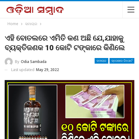
Home
ସମାଚାର
ଏହି ବୋତଲରେ ଏମିତି କଣ ଅଛି ଯେ,ଯାହାକୁ
ବ୍ୟକ୍ତିଜଣକ 10 କୋଟି ଟଙ୍କାରେ କିଣିଲେ
By
Odia Sambada
ସମାଚାର
ସ୍ପେଶାଲ ରିପୋର୍ଟ
Last updated
May 29, 2022