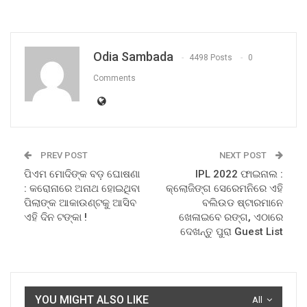
Odia Sambada
4498 Posts
0
Comments
PREV POST
NEXT POST
ପିଏମ ମୋଦିଙ୍କ ବଡ଼ ଘୋଷଣା
IPL 2022 ଫାଇନାଲ :
: କରୋନାରେ ଅନାଥ ହୋଇଥିବା
କ୍ଲୋଜିଙ୍ଗ ସେରେମନିରେ ଏହି
ପିଲାଙ୍କ ଆକାଉଣ୍ଟକୁ ଆସିବ
ବଲିଉଡ ଷ୍ଟାରମାନେ
ଏହି ଦିନ ଟଙ୍କା !
ଖେଳାଇବେ ରଙ୍ଗ, ଏଠାରେ
ଦେଖନ୍ତୁ ପୁରା Guest List
YOU MIGHT ALSO LIKE
All