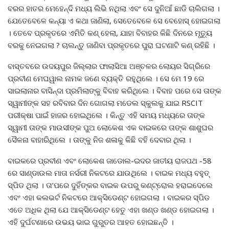
ବରର ହାତର ମେହେନ୍ଦି ମଧ୍ୟ ଲିଭି ନଥିଲା ଏବଂ ସେ ଦୁନିଆଁ ଛାଡି ଚାଲିଗଲା ।
ଯେତେବେଳେ କନ୍ୟା ଏ କଥା ଜାଣିଲା, ସେତେବେଳେ ସେ ବେହୋସ୍ ହୋଇଗଲା
। ତେବେ ପ୍ରକୃତରେ ଏମିତି କଣ୍ ହେଲା, ଯାହା ବିବାହର କିଛି ଦିନରେ ମୃତ୍ୟୁ
ବରକୁ ନେଇଗଲା ? ଚାଲନ୍ତୁ ଜାଣିବା ପ୍ରକୃତରେ ପୁରା ଘଟଣାଟି କଣ୍ ରହିଛି ।
ବାସ୍ତବରେ ଉଦୟପୁର ଜିଲ୍ଲାର ଫାଲାସିଆ ଅଞ୍ଚଳର ଲୋୟର ସିଗ୍ରିରେ
ପ୍ରବୀଣ ମେଘୱାଲ ନାମକ ଜଣେ ବ୍ୟକ୍ତି ରହୁଥିଲେ । ସେ ମେ 19 ରେ
ସାଇଲାନାର ବାସିନ୍ଦା ପ୍ରମିଲାଙ୍କୁ ବିବାହ କରିଥିଲେ । ବିବାହ ପରେ ସେ ତାଙ୍କ
ସ୍ୱାମୀଙ୍କ ସହ ରବିବାର ଦିନ ଗୋଗଲା ମଡେଲ ସ୍କୁଲକୁ ଯାଇ RSCIT
ପରୀକ୍ଷା ପାଇଁ ହାଜର ହୋଇଥିଲେ । କିନ୍ତୁ ଏହି ସମୟ ମଧ୍ୟରେ ତାଙ୍କ
ସ୍ୱାମୀ ତାଙ୍କ ମାଉସୀଙ୍କ ପୁଅ ଲୋକେଶ ଏକ ବାଇକରେ ତାଙ୍କ ଶାଶୁଘର
ସୈଳନା ବାହାରିଥିଲେ । ତାଙ୍କୁ ନିଜ ଶଳାକୁ କିଛି ବହି ଦେବାର ଥିଲା ।
ବାଇକରେ ପ୍ରବୀଣ ଏବଂ ଲୋକେଶ ଜାଡୋଲ-ଇଦର ଜାତୀୟ ରାଜପଥ -58
ରେ ସାଣ୍ଡାଉଲ ମାତା ନର୍ସରୀ ନିକଟରେ ଯାଉଥିଲେ । ବାଇକ ମଧ୍ୟ ବହୁତ୍
ସ୍ପିଡ ଥିଲା । ତା’ପରେ ଦୁହିଁଙ୍କର ବାଇକ ଉପରୁ କଣ୍ଟ୍ରୋଲ ହରାଇଦେଲେ
ଏବଂ ଏହା କଲଭର୍ଟ ନିକଟରେ ଆକ୍ସିଡେଣ୍ଟ ହୋଇଗଲା । ବାଇକର ସ୍ପିଡ
ଏତେ ଅଧିକ ଥିଲା ଯେ ଆକ୍ସିଡେଣ୍ଟ ହେତୁ ଏହା ଖଣ୍ଡ ଖଣ୍ଡ ହୋଇଗଲା ।
ଏହି ଦୁର୍ଘଟଣାରେ ଉଭୟ ଭାଇ ଗୁରୁତର ଆହତ ହୋଇଛନ୍ତି ।