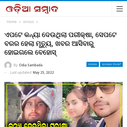
Home
ସମାଚାର
ଏପଟେ କନ୍ୟା ଦେଉଥିଲା ପରୀକ୍ଷା, ସେପଟେ
ବରର ହେଲା ମୃତ୍ୟୁ, ଖବର ଆସିବାରୁ
ହୋଇଗଲେ ବେହୋସ୍
By
Odia Sambada
ସମାଚାର
ସ୍ପେଶାଲ ରିପୋର୍ଟ
Last updated
May 25, 2022