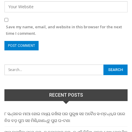
Save my name, email, and website in this browser for the next
time I comment.
RECENT POSTS
୮ ସନ୍ତାନର ମାଆ ହୋଇ ମଧ୍ୟ ରଖିଲା ପର ପୁରୁଷ ସହ ଅବୈଧ ସ-ମ୍ବନ୍ଧ,ତା ପରେ
ନିଜ ବଡ଼ ପୁଅ ସହ ମିଶି,ଜାଣନ୍ତୁ ପୁରା ଘ-ଟଣା