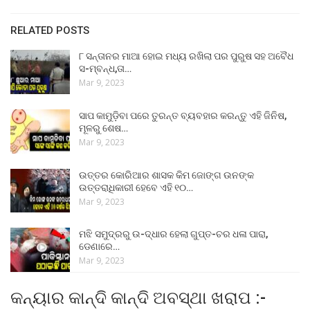
RELATED POSTS
୮ ସନ୍ତାନର ମାଆ ହୋଇ ମଧ୍ୟ ରଖିଲା ପର ପୁରୁଷ ସହ ଅବୈଧ
ସ-ମ୍ବନ୍ଧ,ତା…
Mar 9, 2023
ସାପ କାମୁଡ଼ିବା ପରେ ତୁରନ୍ତ ବ୍ୟବହାର କରନ୍ତୁ ଏହି ଜିନିଷ,
ମୂଳରୁ ଶେଷ…
Mar 9, 2023
ଉତ୍ତର କୋରିଆର ଶାସକ କିମ ଜୋଙ୍ଗ ଉନଙ୍କ
ଉତ୍ତରାଧିକାରୀ ହେବେ ଏହି ୧୦…
Mar 9, 2023
ମଝି ସମୁଦ୍ରରୁ ଉ-ଦ୍ଧାର ହେଲା ଗୁପ୍ତ-ଚର ଧଳା ପାରା,
ଡେଣାରେ…
Mar 9, 2023
କନ୍ୟାର କାନ୍ଦି କାନ୍ଦି ଅବସ୍ଥା ଖରାପ :-