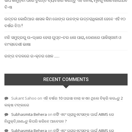
ସାପ କାମୁଡ଼ିବା ପରେ ତୁରନ୍ତ ବ୍ୟବହାର କରନ୍ତୁ ଏହି ଜିନିଷ, ମୂଳରୁ ଶେଷ ହୋଇଯିବ
ବି-ଷ
ଉତ୍ତର କୋରିଆର ଶାସକ କିମ ଜୋଙ୍ଗ ଉନଙ୍କ ଉତ୍ତରାଧିକାରୀ ହେବେ ଏହି ୧୦
ବର୍ଷର ଝିଅ !
ମଝି ସମୁଦ୍ରରୁ ଉ-ଦ୍ଧାର ହେଲା ଗୁପ୍ତ-ଚର ଧଳା ପାରା, ଡେଣାରେ ପାକିସ୍ତାନୀ ଓ
ବାଂଲାଦେଶୀ ଭାଷା
ରଙ୍ଗ ବଦଳରେ ର-କ୍ତର ଖେଳ …..
RECENT COMMENTS
Sukant Sahoo
on
ଏହି ବର୍ଷର 10 ପଇସା ବାଲା କଏନ ଥିଲେ ବିକ୍ରି କରନ୍ତୁ 2
ଲକ୍ଷ ଟଙ୍କାରେ
Subhasmita Behera
on
ନର୍ସିଂ ଏବଂ ଗ୍ରାଜୁଏଟସଙ୍କ ପାଇଁ AIIMS ରେ
ନିଯୁକ୍ତି,ଜାଣନ୍ତୁ କିପରି କରିବେ ଆବେଦନ ?
Subhasmita Behera
on
ନର୍ସିଂ ଏବଂ ଗ୍ରାଜୁଏଟସଙ୍କ ପାଇଁ AIIMS ରେ