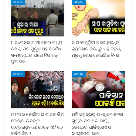
ସମାଚାର
ସମାଚାର
୮ ସନ୍ତାନର ମାଆ ହୋଇ ମଧ୍ୟ
ସାପ କାମୁଡ଼ିବା ପରେ ତୁରନ୍ତ
ରଖିଲା ପର ପୁରୁଷ ସହ ଅବୈଧ
ବ୍ୟବହାର କରନ୍ତୁ ଏହି ଜିନିଷ,
ସ-ମ୍ବନ୍ଧ,ତା ପରେ ନିଜ ବଡ଼
ମୂଳରୁ ଶେଷ ହୋଇଯିବ ବି-ଷ
ପୁଅ ସହ…
ସମାଚାର
ସମାଚାର
ଉତ୍ତର କୋରିଆର ଶାସକ କିମ
ମଝି ସମୁଦ୍ରରୁ ଉ-ଦ୍ଧାର ହେଲା
ଜୋଙ୍ଗ ଉନଙ୍କ
ଗୁପ୍ତ-ଚର ଧଳା ପାରା,
ଉତ୍ତରାଧିକାରୀ ହେବେ ଏହି ୧୦
ଡେଣାରେ ପାକିସ୍ତାନୀ ଓ
ବର୍ଷର ଝିଅ !
ବାଂଲାଦେଶୀ ଭାଷା