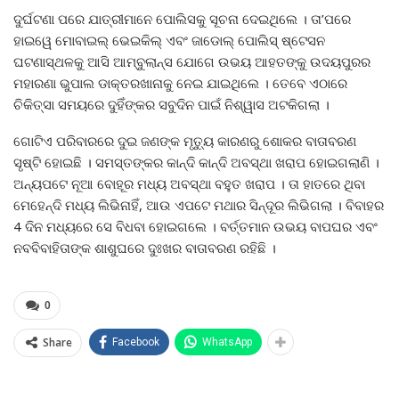
ଦୁର୍ଘଟଣା ପରେ ଯାତ୍ରୀମାନେ ପୋଲିସକୁ ସୂଚନା ଦେଇଥିଲେ । ତା’ପରେ
ହାଇୱେ ମୋବାଇଲ୍ ଭେଇକିଲ୍ ଏବଂ ଜାଡୋଲ୍ ପୋଲିସ୍ ଷ୍ଟେସନ
ଘଟଣାସ୍ଥଳକୁ ଆସି ଆମ୍ବୁଲାନ୍ସ ଯୋଗେ ଉଭୟ ଆହତଙ୍କୁ ଉଦୟପୁରର
ମହାରଣା ଭୁପାଲ ଡାକ୍ତରଖାନାକୁ ନେଇ ଯାଇଥିଲେ । ତେବେ ଏଠାରେ
ଚିକିତ୍ସା ସମୟରେ ଦୁହିଁଙ୍କର ସବୁଦିନ ପାଇଁ ନିଶ୍ୱାସ ଅଟକିଗଲା ।
ଗୋଟିଏ ପରିବାରରେ ଦୁଇ ଜଣଙ୍କ ମୃତ୍ୟୁ କାରଣରୁ ଶୋକର ବାତାବରଣ
ସୃଷ୍ଟି ହୋଇଛି । ସମସ୍ତଙ୍କର କାନ୍ଦି କାନ୍ଦି ଅବସ୍ଥା ଖରାପ ହୋଇଗଲାଣି ।
ଅନ୍ୟପଟେ ନୂଆ ବୋହୂର ମଧ୍ୟ ଅବସ୍ଥା ବହୁତ ଖରାପ । ତା ହାତରେ ଥିବା
ମେହେନ୍ଦି ମଧ୍ୟ ଲିଭିନାହିଁ, ଆଉ ଏପଟେ ମଥାର ସିନ୍ଦୂର ଲିଭିଗଲା । ବିବାହର
4 ଦିନ ମଧ୍ୟରେ ସେ ବିଧବା ହୋଇଗଲେ । ବର୍ତ୍ତମାନ ଉଭୟ ବାପଘର ଏବଂ
ନବବିବାହିତାଙ୍କ ଶାଶୁଘରେ ଦୁଃଖର ବାତାବରଣ ରହିଛି ।
0
Share
Facebook
WhatsApp