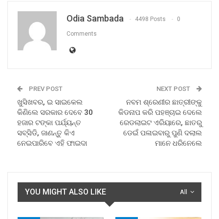
Odia Sambada
4498 Posts
0
Comments
PREV POST
NEXT POST
ଖୁସିଖବର, ଇ ସାଇକେଲ
ନବମ ଶ୍ରେଣୀର ଛାତ୍ରୀଙ୍କୁ
କିଣିଲେ ସରକାର ଦେବେ 30
କିଡନାପ କରି ପହଞ୍ଚାଇ ଦେଲେ
ହଜାର ଟଙ୍କା ପର୍ଯ୍ୟନ୍ତ
ରେଡଲାଇଟ ଏରିୟାରେ, ଛାତରୁ
ସବ୍ସିଡି, ଜାଣନ୍ତୁ କିଏ
ଡେଇଁ ପଳାଇବାରୁ ପୁଣି ଦଲାଲ
ନେଇପାରିବେ ଏହି ଫାଇଦା
ମାନେ ଧରିନେଲେ
YOU MIGHT ALSO LIKE
All