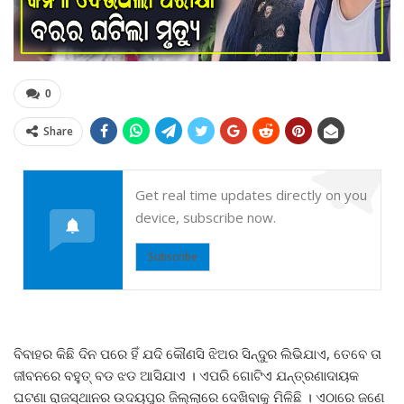
0
Share
Get real time updates directly on you
device, subscribe now.
Subscribe
ବିବାହର କିଛି ଦିନ ପରେ ହିଁ ଯଦି କୌଣସି ଝିଅର ସିନ୍ଦୁର ଲିଭିଯାଏ, ତେବେ ତା
ଜୀବନରେ ବହୁତ୍ ବଡ ଝଡ ଆସିଯାଏ । ଏପରି ଗୋଟିଏ ଯନ୍ତ୍ରଣାଦାୟକ
ଘଟଣା ରାଜସ୍ଥାନର ଉଦୟପୁର ଜିଲ୍ଲାରେ ଦେଖିବାକୁ ମିଳିଛି । ଏଠାରେ ଜଣେ