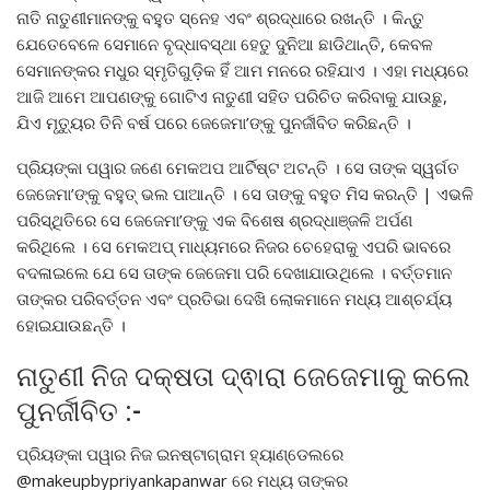
ନାତି ନାତୁଣୀମାନଙ୍କୁ ବହୁତ ସ୍ନେହ ଏବଂ ଶ୍ରଦ୍ଧାରେ ରଖନ୍ତି । କିନ୍ତୁ
ଯେତେବେଳେ ସେମାନେ ବୃଦ୍ଧାବସ୍ଥା ହେତୁ ଦୁନିଆ ଛାଡିଥାନ୍ତି, କେବଳ
ସେମାନଙ୍କର ମଧୁର ସ୍ମୃତିଗୁଡ଼ିକ ହିଁ ଆମ ମନରେ ରହିଯାଏ । ଏହା ମଧ୍ୟରେ
ଆଜି ଆମେ ଆପଣଙ୍କୁ ଗୋଟିଏ ନାତୁଣୀ ସହିତ ପରିଚିତ କରିବାକୁ ଯାଉଛୁ,
ଯିଏ ମୃତ୍ୟୁର ତିନି ବର୍ଷ ପରେ ଜେଜେମା’ଙ୍କୁ ପୁନର୍ଜୀବିତ କରିଛନ୍ତି ।
ପ୍ରିୟଙ୍କା ପୱାର ଜଣେ ମେକଅପ ଆର୍ଟିଷ୍ଟ ଅଟନ୍ତି । ସେ ତାଙ୍କ ସ୍ୱର୍ଗତ
ଜେଜେମା’ଙ୍କୁ ବହୁତ୍ ଭଲ ପାଆନ୍ତି । ସେ ତାଙ୍କୁ ବହୁତ ମିସ କରନ୍ତି | ଏଭଳି
ପରିସ୍ଥିତିରେ ସେ ଜେଜେମା’ଙ୍କୁ ଏକ ବିଶେଷ ଶ୍ରଦ୍ଧାଞ୍ଜଳି ଅର୍ପଣ
କରିଥିଲେ । ସେ ମେକଅପ୍ ମାଧ୍ୟମରେ ନିଜର ଚେହେରାକୁ ଏପରି ଭାବରେ
ବଦଳାଇଲେ ଯେ ସେ ତାଙ୍କ ଜେଜେମା ପରି ଦେଖାଯାଉଥିଲେ । ବର୍ତ୍ତମାନ
ତାଙ୍କର ପରିବର୍ତ୍ତନ ଏବଂ ପ୍ରତିଭା ଦେଖି ଲୋକମାନେ ମଧ୍ୟ ଆଶ୍ଚର୍ଯ୍ୟ
ହୋଇଯାଉଛନ୍ତି ।
ନାତୁଣୀ ନିଜ ଦକ୍ଷତା ଦ୍ଵାରା ଜେଜେମାକୁ କଲେ
ପୁନର୍ଜୀବିତ :-
ପ୍ରିୟଙ୍କା ପୱାର ନିଜ ଇନଷ୍ଟାଗ୍ରାମ ହ୍ୟାଣ୍ଡେଲରେ
@makeupbypriyankapanwar ରେ ମଧ୍ୟ ତାଙ୍କର