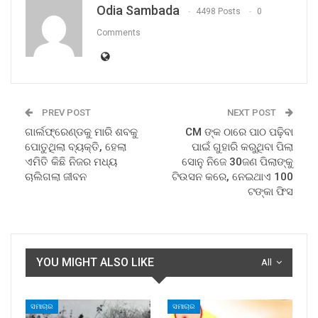
Odia Sambada
4498 Posts
0
Comments
PREV POST
NEXT POST
ଗାର୍ଲଫ୍ରେଣ୍ଡକୁ ମାରି ଶବକୁ
CM ଙ୍କ ଠାରେ ପାଠ ପଢ଼ିବା
ପୋତୁଥିଲା ବ୍ୟକ୍ତି, ହେଲା
ପାଇଁ ଗୁହାରି କରୁଥିବା ପିଲା
ଏମିତି କିଛି ନିଜର ମଧ୍ୟ
ସୋନୁ ନିଜେ 30ଜଣ ପିଲାଙ୍କୁ
ଚାଲିଗଲା ଜୀବନ
ଟିଉସନ କରେ, ନେଇଥାଏ 100
ଟଙ୍କା ଫିସ
YOU MIGHT ALSO LIKE
All
ସମାଚାର
ସମାଚାର