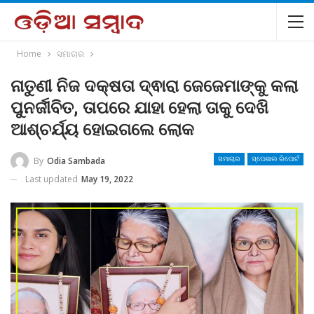
Home
ସମାଚାର
ନାତୁଣୀ ନିଜ ଦକ୍ଷତା ଦ୍ଵାରା ଜେଜେମାଙ୍କୁ କଲା
ପୁନର୍ଜୀବିତ, ତାପରେ ଯାହା ହେଲା ତାକୁ ଦେଖି
ଆଶ୍ଚର୍ଯ୍ୟ ହୋଇଗଲେ ଲୋକ
By
Odia Sambada
ସମାଚାର
ସ୍ପେଶାଲ ରିପୋର୍ଟ
Last updated
May 19, 2022