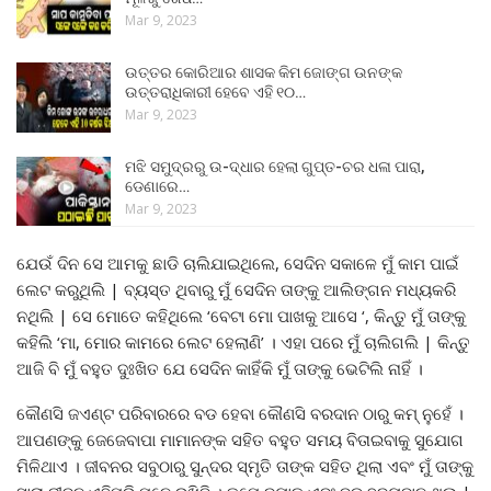
Mar 9, 2023
ଉତ୍ତର କୋରିଆର ଶାସକ କିମ ଜୋଙ୍ଗ ଉନଙ୍କ
ଉତ୍ତରାଧିକାରୀ ହେବେ ଏହି ୧୦…
Mar 9, 2023
ମଝି ସମୁଦ୍ରରୁ ଉ-ଦ୍ଧାର ହେଲା ଗୁପ୍ତ-ଚର ଧଳା ପାରା,
ଡେଣାରେ…
Mar 9, 2023
ଯେଉଁ ଦିନ ସେ ଆମକୁ ଛାଡି ଚାଲିଯାଇଥିଲେ, ସେଦିନ ସକାଳେ ମୁଁ କାମ ପାଇଁ
ଲେଟ କରୁଥିଲି | ବ୍ୟସ୍ତ ଥିବାରୁ ମୁଁ ସେଦିନ ତାଙ୍କୁ ଆଲିଙ୍ଗନ ମଧ୍ୟକରି
ନଥିଲି | ସେ ମୋତେ କହିଥିଲେ ‘ବେଟା ମୋ ପାଖକୁ ଆସେ ‘, କିନ୍ତୁ ମୁଁ ତାଙ୍କୁ
କହିଲି ‘ମା, ମୋର କାମରେ ଲେଟ ହେଲାଣି’ । ଏହା ପରେ ମୁଁ ଚାଲିଗଲି | କିନ୍ତୁ
ଆଜି ବି ମୁଁ ବହୁତ ଦୁଃଖିତ ଯେ ସେଦିନ କାହିଁକି ମୁଁ ତାଙ୍କୁ ଭେଟିଲି ନାହିଁ ।
କୌଣସି ଜଏଣ୍ଟ ପରିବାରରେ ବଡ ହେବା କୌଣସି ବରଦାନ ଠାରୁ କମ୍ ନୁହେଁ ।
ଆପଣଙ୍କୁ ଜେଜେବାପା ମାମାନଙ୍କ ସହିତ ବହୁତ ସମୟ ବିତାଇବାକୁ ସୁଯୋଗ
ମିଳିଥାଏ । ଜୀବନର ସବୁଠାରୁ ସୁନ୍ଦର ସ୍ମୃତି ତାଙ୍କ ସହିତ ଥିଲା ଏବଂ ମୁଁ ତାଙ୍କୁ