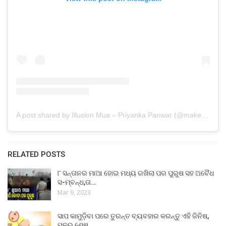
A post shared by Illusion Mua – Priyanka Panwar (@makeupbypriyankapanwar)
RELATED POSTS
୮ ସନ୍ତାନର ମାଆ ହୋଇ ମଧ୍ୟ ରଖିଲା ପର ପୁରୁଷ ସହ ଅବୈଧ
ସ-ମ୍ବନ୍ଧ,ତା…
Mar 9, 2023
ସାପ କାମୁଡ଼ିବା ପରେ ତୁରନ୍ତ ବ୍ୟବହାର କରନ୍ତୁ ଏହି ଜିନିଷ,
ମୂଳରୁ ଶେଷ…