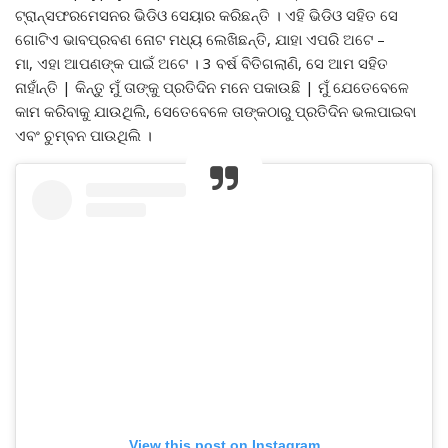
ଟ୍ରାନ୍ସଫରମେସନର ଭିଡିଓ ସେୟାର କରିଛନ୍ତି । ଏହି ଭିଡିଓ ସହିତ ସେ
ଗୋଟିଏ ଭାବପ୍ରବଣ ନୋଟ ମଧ୍ୟ ଲେଖିଛନ୍ତି, ଯାହା ଏପରି ଅଟେ –
ମା, ଏହା ଆପଣଙ୍କ ପାଇଁ ଅଟେ । 3 ବର୍ଷ ବିତିଗଲାଣି, ସେ ଆମ ସହିତ
ନାହାଁନ୍ତି | କିନ୍ତୁ ମୁଁ ତାଙ୍କୁ ପ୍ରତିଦିନ ମନେ ପକାଉଛି | ମୁଁ ଯେତେବେଳେ
କାମ କରିବାକୁ ଯାଉଥିଲି, ସେତେବେଳେ ତାଙ୍କଠାରୁ ପ୍ରତିଦିନ ଭଲପାଇବା
ଏବଂ ଚୁମ୍ବନ ପାଉଥିଲି ।
View this post on Instagram