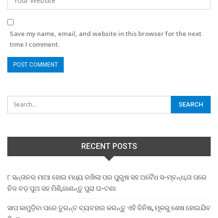
Save my name, email, and website in this browser for the next
time I comment.
RECENT POSTS
୮ ସନ୍ତାନର ମାଆ ହୋଇ ମଧ୍ୟ ରଖିଲା ପର ପୁରୁଷ ସହ ଅବୈଧ ସ-ମ୍ବନ୍ଧ,ତା ପରେ
ନିଜ ବଡ଼ ପୁଅ ସହ ମିଶି,ଜାଣନ୍ତୁ ପୁରା ଘ-ଟଣା
ସାପ କାମୁଡ଼ିବା ପରେ ତୁରନ୍ତ ବ୍ୟବହାର କରନ୍ତୁ ଏହି ଜିନିଷ, ମୂଳରୁ ଶେଷ ହୋଇଯିବ