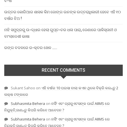
ବି-ଷ
ଉତ୍ତର କୋରିଆର ଶାସକ କିମ ଜୋଙ୍ଗ ଉନଙ୍କ ଉତ୍ତରାଧିକାରୀ ହେବେ ଏହି ୧୦
ବର୍ଷର ଝିଅ !
ମଝି ସମୁଦ୍ରରୁ ଉ-ଦ୍ଧାର ହେଲା ଗୁପ୍ତ-ଚର ଧଳା ପାରା, ଡେଣାରେ ପାକିସ୍ତାନୀ ଓ
ବାଂଲାଦେଶୀ ଭାଷା
ରଙ୍ଗ ବଦଳରେ ର-କ୍ତର ଖେଳ …..
RECENT COMMENTS
Sukant Sahoo
on
ଏହି ବର୍ଷର 10 ପଇସା ବାଲା କଏନ ଥିଲେ ବିକ୍ରି କରନ୍ତୁ 2
ଲକ୍ଷ ଟଙ୍କାରେ
Subhasmita Behera
on
ନର୍ସିଂ ଏବଂ ଗ୍ରାଜୁଏଟସଙ୍କ ପାଇଁ AIIMS ରେ
ନିଯୁକ୍ତି,ଜାଣନ୍ତୁ କିପରି କରିବେ ଆବେଦନ ?
Subhasmita Behera
on
ନର୍ସିଂ ଏବଂ ଗ୍ରାଜୁଏଟସଙ୍କ ପାଇଁ AIIMS ରେ
ନିଯୁକ୍ତି,ଜାଣନ୍ତୁ କିପରି କରିବେ ଆବେଦନ ?