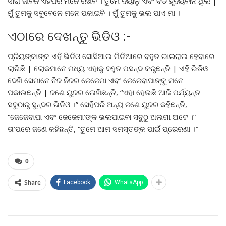
ସାରା ଜୀବନ ଏହିପରି ମନେ ରଖିବି । ତୁମେ ଦୟାଳୁ ଏବଂ ବଡ ହୃଦୟବାନ ଥିଲ |
ମୁଁ ତୁମକୁ ସବୁବେଳେ ମନେ ପକାଇବି । ମୁଁ ତୁମକୁ ଭଲ ପାଏ ମା ।
ଏଠାରେ ଦେଖନ୍ତୁ ଭିଡିଓ :-
ପ୍ରିୟଙ୍କାଙ୍କ ଏହି ଭିଡିଓ ସୋସିଆଲ ମିଡିଆରେ ବହୁତ ଭାଇରାଲ ହେବାରେ
ଲାଗିଛି | ଲୋକମାନେ ମଧ୍ୟ ଏହାକୁ ବହୁତ ପସନ୍ଦ କରୁଛନ୍ତି | ଏହି ଭିଡିଓ
ଦେଖି ସେମାନେ ନିଜ ନିଜର ଜେଜେମା ଏବଂ ଜେଜେବାପାଙ୍କୁ ମନେ
ପକାଉଛନ୍ତି | ଜଣେ ୟୁଜର ଲେଖିଛନ୍ତି, “ଏହା ହେଉଛି ଆଜି ପର୍ଯ୍ୟନ୍ତ
ସବୁଠାରୁ ସୁନ୍ଦର ଭିଡିଓ ।” ସେହିପରି ଅନ୍ୟ ଜଣେ ୟୁଜର କହିଛନ୍ତି,
“ଜେଜେବାପା ଏବଂ ଜେଜେମା’ଙ୍କ ଭଲପାଇବା ସବୁଠୁ ଅଲଗା ଅଟେ ।”
ତା’ପରେ ଜଣେ କହିଛନ୍ତି, “ତୁମେ ଆମ ସମସ୍ତଙ୍କ ପାଇଁ ପ୍ରେରଣା ।”
0
Share
Facebook
WhatsApp