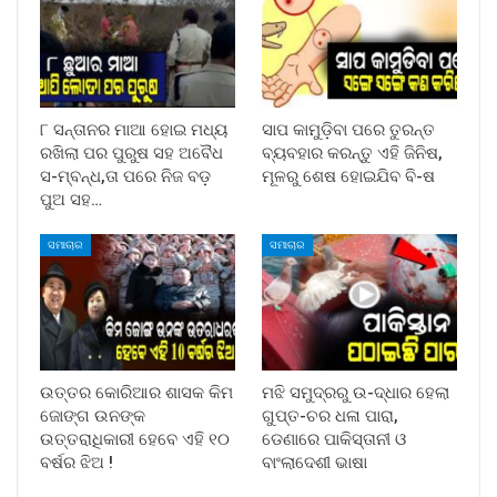
୮ ସନ୍ତାନର ମାଆ ହୋଇ ମଧ୍ୟ
ସାପ କାମୁଡ଼ିବା ପରେ ତୁରନ୍ତ
ରଖିଲା ପର ପୁରୁଷ ସହ ଅବୈଧ
ବ୍ୟବହାର କରନ୍ତୁ ଏହି ଜିନିଷ,
ସ-ମ୍ବନ୍ଧ,ତା ପରେ ନିଜ ବଡ଼
ମୂଳରୁ ଶେଷ ହୋଇଯିବ ବି-ଷ
ପୁଅ ସହ…
ସମାଚାର
ସମାଚାର
ଉତ୍ତର କୋରିଆର ଶାସକ କିମ
ମଝି ସମୁଦ୍ରରୁ ଉ-ଦ୍ଧାର ହେଲା
ଜୋଙ୍ଗ ଉନଙ୍କ
ଗୁପ୍ତ-ଚର ଧଳା ପାରା,
ଉତ୍ତରାଧିକାରୀ ହେବେ ଏହି ୧୦
ଡେଣାରେ ପାକିସ୍ତାନୀ ଓ
ବର୍ଷର ଝିଅ !
ବାଂଲାଦେଶୀ ଭାଷା