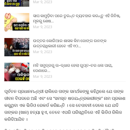
Mar 9, 2023
ସାପ କାମୁଡ଼ିବା ପରେ ତୁରନ୍ତ ବ୍ୟବହାର କରନ୍ତୁ ଏହି ଜିନିଷ,
ମୂଳରୁ ଶେଷ…
Mar 9, 2023
ଉତ୍ତର କୋରିଆର ଶାସକ କିମ ଜୋଙ୍ଗ ଉନଙ୍କ
ଉତ୍ତରାଧିକାରୀ ହେବେ ଏହି ୧୦…
Mar 9, 2023
ମଝି ସମୁଦ୍ରରୁ ଉ-ଦ୍ଧାର ହେଲା ଗୁପ୍ତ-ଚର ଧଳା ପାରା,
ଡେଣାରେ…
Mar 9, 2023
ପୂର୍ବତନ ପ୍ରଧାନମନ୍ତ୍ରୀ ରାଲିରେ ତାଙ୍କ ସମର୍ଥକଙ୍କୁ କହିଥିଲେ ଯେ ତାଙ୍କ
ଜୀବନ ବିପଦରେ ଅଛି ଏବଂ ସେ “ସମସ୍ତ ଷଡଯନ୍ତ୍ରକାରୀଙ୍କ” ନାମ ପ୍ରକାଶ
କରୁଥିବା ଏକ ଭିଡିଓ ରେକର୍ଡ କରିଛନ୍ତି । ସେ ଚେତାବନୀ ଦେଲେ ଯେ ଯଦି
ତାଙ୍କର (ଖାନ) ହତ୍ୟା ହୁଏ, ତେବେ ଏପରି ପରିସ୍ଥିତିରେ ଏହି ଭିଡିଓ ରିଲିଜ
କରିଦିଆଯିବ ।