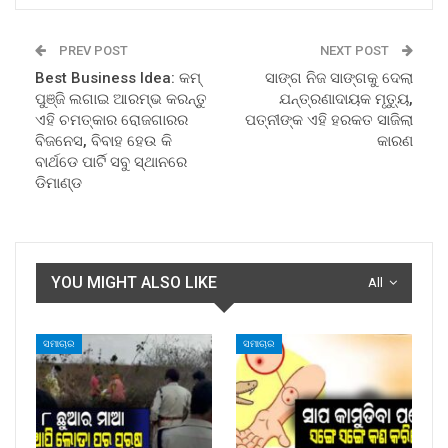
PREV POST
NEXT POST
Best Business Idea: କମ୍
ସାଙ୍ଗ ନିଜ ସାଙ୍ଗକୁ ଦେଲା
ପୁଞ୍ଜି ଲଗାଇ ଆରମ୍ଭ କରନ୍ତୁ
ଯନ୍ତ୍ରଣାଦାୟକ ମୃତ୍ୟୁ,
ଏହି ଚମତ୍କାର ରୋଜଗାରର
ପତ୍ନୀଙ୍କ ଏହି ହରକତ ସାଜିଲା
ବିଜନେସ, ବିବାହ ହେଉ କି
କାରଣ
ବାର୍ଥଡେ ପାର୍ଟି ସବୁ ସ୍ଥାନରେ
ଡିମାଣ୍ଡ
YOU MIGHT ALSO LIKE
All
ସମାଚାର
ସମାଚାର