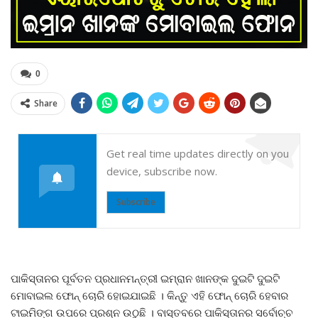
0
Share
Get real time updates directly on you
device, subscribe now.
Subscribe
ପାକିସ୍ତାନର ପୂର୍ବତନ ପ୍ରଧାନମନ୍ତ୍ରୀ ଇମ୍ରାନ ଖାନଙ୍କ ଦୁଇଟି ଦୁଇଟି
ମୋବାଇଲ ଫୋନ୍ ଚୋରି ହୋଇଯାଇଛି । କିନ୍ତୁ ଏହି ଫୋନ୍ ଚୋରି ହେବାର
ଟାଇମିଙ୍ଗ ଉପରେ ପ୍ରଶ୍ନ ଉଠୁଛି । ବାସ୍ତବରେ ପାକିସ୍ତାନର ସର୍ବୋଚ୍ଚ