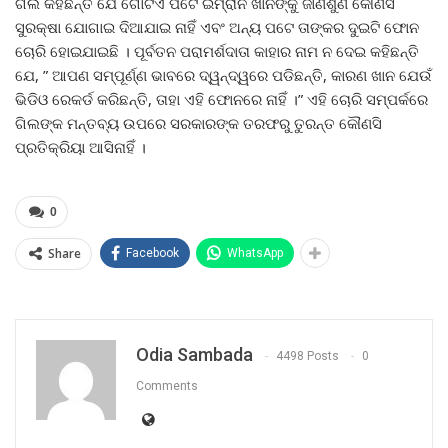
ଗିଲ କହିଛନ୍ତି ଯେ ଗୋଟିଏ ପଟେ ଇମ୍ରାନ ଖାନଙ୍କୁ ଜାଣିଶୁଣି କୌଣସି
ସୁରକ୍ଷା ଯୋଗାଇ ଦିଆଯାଇ ନାହିଁ ଏବଂ ଅନ୍ୟ ପଟେ ତାଙ୍କର ଦୁଇଟି ଫୋନ
ଚୋରି ହୋଇଯାଇଛି । ପୂର୍ବତନ ପରାମର୍ଶଦାତା କାହାର ନାମ ନ ଦେଇ କହିଛନ୍ତି
ଯେ, ” ଆପଣ ସମ୍ପୂର୍ଣ୍ଣ ଭାବରେ ଦ୍ୱନ୍ଦ୍ୱରେ ପଡିଛନ୍ତି, କାରଣ ଖାନ ଯେଉଁ
ଭିଡିଓ ରେକର୍ଡ କରିଛନ୍ତି, ତାହା ଏହି ଫୋନରେ ନାହିଁ ।” ଏହି ଚୋରି ସମ୍ପର୍କରେ
ଗିଲଙ୍କ ମନ୍ତବ୍ୟ ଉପରେ ସରକାରଙ୍କ ତରଫରୁ ତୁରନ୍ତ କୌଣସି
ପ୍ରତିକ୍ରିୟା ଆସିନାହିଁ ।
0
Share
Facebook
WhatsApp
Odia Sambada
4498 Posts
0
Comments