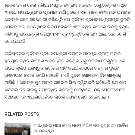
ଶାସକ ଦଳର ନେତା ମରିୟମ ନୱାଜ ଇମ୍ରାନ ଖାନଙ୍କ ଠାରୁ ତାଙ୍କର କଥିତ
“ହତ୍ୟା ଷଡଯନ୍ତ୍ର”ର ପ୍ରମାଣ ମାଗିଥିଲେ । ଏହା ପରେ ବର୍ତ୍ତମାନ ଇମ୍ରାନ
ଖାନଙ୍କ ଜଣେ ସହଯୋଗୀ କହିଛନ୍ତି ଯେ ପୂର୍ବତନ ପ୍ରଧାନମନ୍ତ୍ରୀଙ୍କ ଦୁଇଟି
ସେଲଫୋନ, ଯେଉଁଥିରେ ଭିଡିଓ ରେକର୍ଡିଂ ଏବଂ କଥିତ ଭାବରେ ତାଙ୍କୁ ହତ୍ୟା
କରିବାକୁ ଷଡଯନ୍ତ୍ର କରିଥିବା ସମସ୍ତ ବ୍ୟକ୍ତିଙ୍କ ନାମ ଥିଲା, ତାହା ଚୋରି
ହୋଇଯାଇଛି ।
ପାକିସ୍ତାନର ପୂର୍ବତନ ପ୍ରଧାନମନ୍ତ୍ରୀ ଇମ୍ରାନ ଖାନଙ୍କ ଦ୍ଵାରା ତାଙ୍କ
ହତ୍ୟାର କଥିତ ଭାବରେ ଷଡଯନ୍ତ୍ର କରିଥିବା ସବୁ ପ୍ରକାଶ କରୁଥିବା ଏକ
ଭିଡିଓ କ୍ଲିପ ପ୍ରସ୍ତୁତ କରିବାର ଦାବି କରାଯିବା ପରେ ତାଙ୍କର ଦୁଇଟି
ମୋବାଇଲ ଫୋନ ଚୋରି ହୋଇଛି । ଏହି ସୂଚନା ସୋମବାର ଦିନ ସାମ୍ନାକୁ
ଆସିଛି । ଖାନଙ୍କ ମୁଖପାତ୍ର ଶାହବାଜ ଗିଲ ଟ୍ୱିଟ୍ କରି କହିଛନ୍ତି ଯେ ଖାନ
ଶନିବାର ଦିନ ରାଲିକୁ ସମ୍ବୋଧିତ କରିବାକୁ ଯାଇଥିଲେ, ଠିକ୍ ସେତିକିବେଳେ
ସିଆଲକୋଟ ଏୟାରପୋର୍ଟରେ ତାଙ୍କ ଫୋନ ଚୋରି ହୋଇଗଲା ।
RELATED POSTS
୮ ସନ୍ତାନର ମାଆ ହୋଇ ମଧ୍ୟ ରଖିଲା ପର ପୁରୁଷ ସହ ଅବୈଧ
ସ-ମ୍ବନ୍ଧ,ତା…