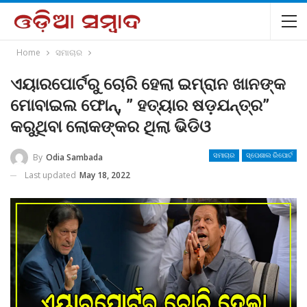
Home
ସମାଚାର
ଏୟାରପୋର୍ଟରୁ ଚୋରି ହେଲା ଇମ୍ରାନ ଖାନଙ୍କ
ମୋବାଇଲ ଫୋନ୍, ” ହତ୍ୟାର ଷଡ଼ଯନ୍ତ୍ର”
କରୁଥିବା ଲୋକଙ୍କର ଥିଲା ଭିଡିଓ
By
Odia Sambada
ସମାଚାର
ସ୍ପେଶାଲ ରିପୋର୍ଟ
Last updated
May 18, 2022