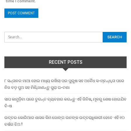
time I comment.
RECENT POSTS
୮ ସନ୍ତାନର ମାଆ ହୋଇ ମଧ୍ୟ ରଖିଲା ପର ପୁରୁଷ ସହ ଅବୈଧ ସ-ମ୍ବନ୍ଧ,ତା ପରେ
ନିଜ ବଡ଼ ପୁଅ ସହ ମିଶି,ଜାଣନ୍ତୁ ପୁରା ଘ-ଟଣା
ସାପ କାମୁଡ଼ିବା ପରେ ତୁରନ୍ତ ବ୍ୟବହାର କରନ୍ତୁ ଏହି ଜିନିଷ, ମୂଳରୁ ଶେଷ ହୋଇଯିବ
ବି-ଷ
ଉତ୍ତର କୋରିଆର ଶାସକ କିମ ଜୋଙ୍ଗ ଉନଙ୍କ ଉତ୍ତରାଧିକାରୀ ହେବେ ଏହି ୧୦
ବର୍ଷର ଝିଅ !