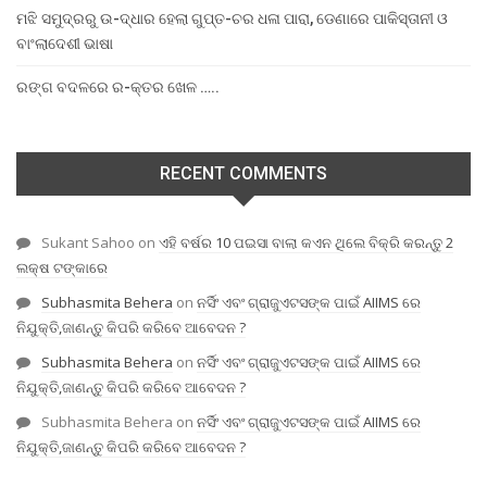
ମଝି ସମୁଦ୍ରରୁ ଉ-ଦ୍ଧାର ହେଲା ଗୁପ୍ତ-ଚର ଧଳା ପାରା, ଡେଣାରେ ପାକିସ୍ତାନୀ ଓ
ବାଂଲାଦେଶୀ ଭାଷା
ରଙ୍ଗ ବଦଳରେ ର-କ୍ତର ଖେଳ …..
RECENT COMMENTS
Sukant Sahoo
on
ଏହି ବର୍ଷର 10 ପଇସା ବାଲା କଏନ ଥିଲେ ବିକ୍ରି କରନ୍ତୁ 2
ଲକ୍ଷ ଟଙ୍କାରେ
Subhasmita Behera
on
ନର୍ସିଂ ଏବଂ ଗ୍ରାଜୁଏଟସଙ୍କ ପାଇଁ AIIMS ରେ
ନିଯୁକ୍ତି,ଜାଣନ୍ତୁ କିପରି କରିବେ ଆବେଦନ ?
Subhasmita Behera
on
ନର୍ସିଂ ଏବଂ ଗ୍ରାଜୁଏଟସଙ୍କ ପାଇଁ AIIMS ରେ
ନିଯୁକ୍ତି,ଜାଣନ୍ତୁ କିପରି କରିବେ ଆବେଦନ ?
Subhasmita Behera
on
ନର୍ସିଂ ଏବଂ ଗ୍ରାଜୁଏଟସଙ୍କ ପାଇଁ AIIMS ରେ
ନିଯୁକ୍ତି,ଜାଣନ୍ତୁ କିପରି କରିବେ ଆବେଦନ ?