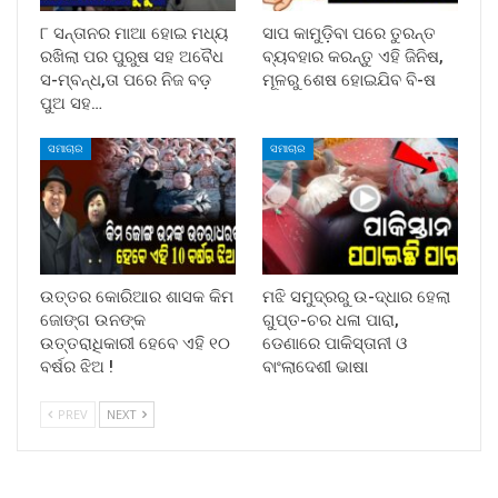
୮ ସନ୍ତାନର ମାଆ ହୋଇ ମଧ୍ୟ
ସାପ କାମୁଡ଼ିବା ପରେ ତୁରନ୍ତ
ରଖିଲା ପର ପୁରୁଷ ସହ ଅବୈଧ
ବ୍ୟବହାର କରନ୍ତୁ ଏହି ଜିନିଷ,
ସ-ମ୍ବନ୍ଧ,ତା ପରେ ନିଜ ବଡ଼
ମୂଳରୁ ଶେଷ ହୋଇଯିବ ବି-ଷ
ପୁଅ ସହ…
ସମାଚାର
ସମାଚାର
ଉତ୍ତର କୋରିଆର ଶାସକ କିମ
ମଝି ସମୁଦ୍ରରୁ ଉ-ଦ୍ଧାର ହେଲା
ଜୋଙ୍ଗ ଉନଙ୍କ
ଗୁପ୍ତ-ଚର ଧଳା ପାରା,
ଉତ୍ତରାଧିକାରୀ ହେବେ ଏହି ୧୦
ଡେଣାରେ ପାକିସ୍ତାନୀ ଓ
ବର୍ଷର ଝିଅ !
ବାଂଲାଦେଶୀ ଭାଷା
PREV
NEXT