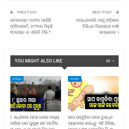
PREV POST
NEXT POST
ଜବରଦସ୍ତ ଅଫର ଆଣିଛି
ଆସନ୍ତାକାଲି ଠାରୁ ଓଡ଼ିଶାର
ଫ୍ଲିପକାର୍ଟ, ୪୯୯ରେ ମିଳୁଛି
ବିଭିନ୍ନ ଜିଲ୍ଲାରେ ବର୍ଷା
୩୨ଇଞ୍ଚ ର ଏଲିଡି ଟିଭି !
ସମ୍ଭାବନା ।
YOU MIGHT ALSO LIKE
All
ସମାଚାର
ସମାଚାର
୮ ସନ୍ତାନର ମାଆ ହୋଇ ମଧ୍ୟ
ସାପ କାମୁଡ଼ିବା ପରେ ତୁରନ୍ତ
ରଖିଲା ପର ପୁରୁଷ ସହ ଅବୈଧ
ବ୍ୟବହାର କରନ୍ତୁ ଏହି ଜିନିଷ,