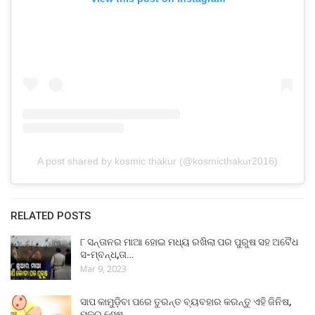
A post shared by kosmic thakur (@kosmicthakur2016)
RELATED POSTS
୮ ସନ୍ତାନର ମାଆ ହୋଇ ମଧ୍ୟ ରଖିଲା ପର ପୁରୁଷ ସହ ଅବୈଧ
ସ-ମ୍ବନ୍ଧ,ତା…
Mar 9, 2023
ସାପ କାମୁଡ଼ିବା ପରେ ତୁରନ୍ତ ବ୍ୟବହାର କରନ୍ତୁ ଏହି ଜିନିଷ,
ମୂଳରୁ ଶେଷ…