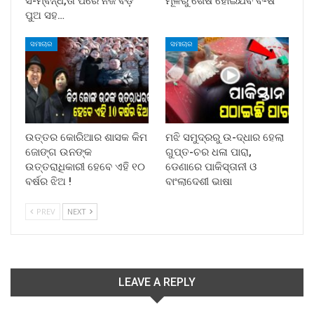
ସ-ମ୍ବନ୍ଧ,ତା ପରେ ନିଜ ବଡ଼
ମୂଳରୁ ଶେଷ ହୋଇଯିବ ବି-ଷ
ପୁଅ ସହ…
ସମାଚାର
ସମାଚାର
ଉତ୍ତର କୋରିଆର ଶାସକ କିମ
ମଝି ସମୁଦ୍ରରୁ ଉ-ଦ୍ଧାର ହେଲା
ଜୋଙ୍ଗ ଉନଙ୍କ
ଗୁପ୍ତ-ଚର ଧଳା ପାରା,
ଉତ୍ତରାଧିକାରୀ ହେବେ ଏହି ୧୦
ଡେଣାରେ ପାକିସ୍ତାନୀ ଓ
ବର୍ଷର ଝିଅ !
ବାଂଲାଦେଶୀ ଭାଷା
PREV
NEXT
LEAVE A REPLY