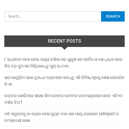
RECENT POSTS
୮ ସନ୍ତାନର ମାଆ ହୋଇ ମଧ୍ୟ ରଖିଲା ପର ପୁରୁଷ ସହ ଅବୈଧ ସ-ମ୍ବନ୍ଧ,ତା ପରେ
ନିଜ ବଡ଼ ପୁଅ ସହ ମିଶି,ଜାଣନ୍ତୁ ପୁରା ଘ-ଟଣା
ସାପ କାମୁଡ଼ିବା ପରେ ତୁରନ୍ତ ବ୍ୟବହାର କରନ୍ତୁ ଏହି ଜିନିଷ, ମୂଳରୁ ଶେଷ ହୋଇଯିବ
ବି-ଷ
ଉତ୍ତର କୋରିଆର ଶାସକ କିମ ଜୋଙ୍ଗ ଉନଙ୍କ ଉତ୍ତରାଧିକାରୀ ହେବେ ଏହି ୧୦
ବର୍ଷର ଝିଅ !
ମଝି ସମୁଦ୍ରରୁ ଉ-ଦ୍ଧାର ହେଲା ଗୁପ୍ତ-ଚର ଧଳା ପାରା, ଡେଣାରେ ପାକିସ୍ତାନୀ ଓ
ବାଂଲାଦେଶୀ ଭାଷା