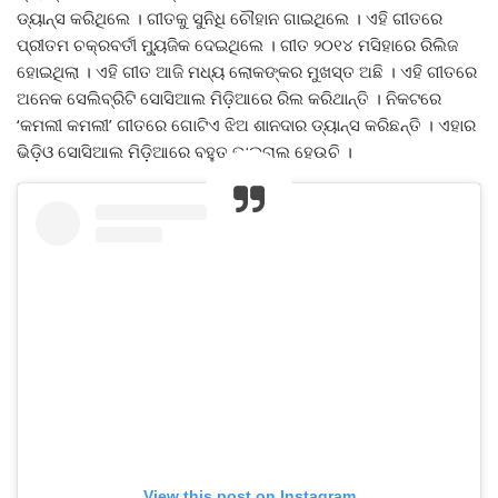
ଡ୍ୟାନ୍ସ କରିଥିଲେ । ଗୀତକୁ ସୁନିଧି ଚୌହାନ ଗାଇଥିଲେ । ଏହି ଗୀତରେ
ପ୍ରୀତମ ଚକ୍ରବର୍ତୀ ମ୍ୟୁଜିକ ଦେଇଥିଲେ । ଗୀତ ୨୦୧୪ ମସିହାରେ ରିଲିଜ
ହୋଇଥିଲା । ଏହି ଗୀତ ଆଜି ମଧ୍ୟ ଲୋକଙ୍କର ମୁଖସ୍ତ ଅଛି । ଏହି ଗୀତରେ
ଅନେକ ସେଲିବ୍ରିଟି ସୋସିଆଲ ମିଡ଼ିଆରେ ରିଲ କରିଥାନ୍ତି । ନିକଟରେ
‘କମଲୀ କମଲୀ’ ଗୀତରେ ଗୋଟିଏ ଝିଅ ଶାନଦାର ଡ୍ୟାନ୍ସ କରିଛନ୍ତି । ଏହାର
ଭିଡ଼ିଓ ସୋସିଆଲ ମିଡ଼ିଆରେ ବହୁତ ଭାଇରାଲ ହେଉଚି ।
View this post on Instagram