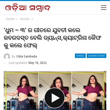
Home
ସମାଚାର
‘ଧୁମ – ୩’ ର ଗୀତରେ ଯୁବତୀ କଲେ
ଜବରଦସ୍ତ ବେଲି ଡ୍ୟାନ୍ସ,କ୍ୟାଟ୍ରିନା କୈଫ
କୁ କଲେ ଫେଲ୍
By
Odia Sambada
ସମାଚାର
ସ୍ପେଶାଲ ରିପୋର୍ଟ
Last updated
May 16, 2022