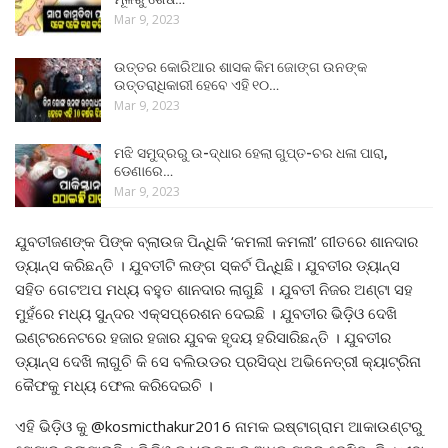
Mar 9, 2023
ଉତ୍ତର କୋରିଆର ଶାସକ କିମ ଜୋଙ୍ଗ ଉନଙ୍କ
ଉତ୍ତରାଧିକାରୀ ହେବେ ଏହି ୧୦…
Mar 9, 2023
ମଝି ସମୁଦ୍ରରୁ ଉ-ଦ୍ଧାର ହେଲା ଗୁପ୍ତ-ଚର ଧଳା ପାରା,
ଡେଣାରେ…
Mar 9, 2023
ଯୁବତୀଜଣଙ୍କ ପିଙ୍କ ବ୍ଲାଉଜ ପିନ୍ଧିକି ‘କମଲୀ କମଲୀ’ ଗୀତରେ ଶାନଦାର
ଡ୍ୟାନ୍ସ କରିଛନ୍ତି । ଯୁବତୀଟି ଲଙ୍ଗ ସ୍କର୍ଟ ପିନ୍ଧିଛି। ଯୁବତୀର ଡ୍ୟାନ୍ସ
ସହିତ ଗେଟଅପ ମଧ୍ୟ ବହୁତ ଶାନଦାର ଲାଗୁଛି । ଯୁବତୀ ନିଜର ଅଣ୍ଟା ସହ
ମୁହଁରେ ମଧ୍ୟ ସୁନ୍ଦର ଏକ୍ସପ୍ରେଶନ ଦେଇଛି । ଯୁବତୀର ଭିଡ଼ିଓ ଦେଖି
ଇଣ୍ଟରନେଟରେ ହଜାର ହଜାର ଯୁବକ ହୃଦୟ ହରିସାରିଛନ୍ତି । ଯୁବତୀର
ଡ୍ୟାନ୍ସ ଦେଖି ଲାଗୁଚି କି ସେ ବଲିଉଡର ପ୍ରସିଦ୍ଧ ଅଭିନେତ୍ରୀ କ୍ୟାଟ୍ରିନା
କୈଫକୁ ମଧ୍ୟ ଫେଲ କରିଦେଇଚି ।
ଏହି ଭିଡ଼ିଓ କୁ @kosmicthakur2016 ନାମକ ଇଷ୍ଟାଗ୍ରାମ ଆକାଉଣ୍ଟରୁ