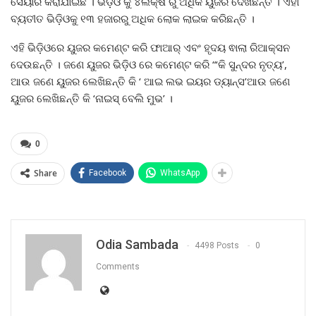
ସେୟାର କରାଯାଇଛି । ଭିଡ଼ିଓ କୁ ୪ଲକ୍ଷ ରୁ ଅଧିକ ୟୁଜର ଦେଖିଛନ୍ତି । ଏହା
ବ୍ୟତୀତ ଭିଡ଼ିଓକୁ ୧୩ ହଜାରରୁ ଅଧିକ ଲୋକ ଲାଇକ କରିଛନ୍ତି ।
ଏହି ଭିଡ଼ିଓରେ ୟୁଜର କମେଣ୍ଟ କରି ଫାଆର୍ ଏବଂ ହୃଦୟ ଵାଲା ରିଆକ୍ସନ
ଦେଉଛନ୍ତି । ଜଣେ ୟୁଜର ଭିଡ଼ିଓ ରେ କମେଣ୍ଟ କରି “‘କି ସୁନ୍ଦର ନୃତ୍ୟ’,
ଆଉ ଜଣେ ୟୁଜର ଲେଖିଛନ୍ତି କି ‘ ଆଇ ଲଭ ଇୟର ଡ୍ୟାନ୍ସ’ଆଉ ଜଣେ
ୟୁଜର ଲେଖିଛନ୍ତି କି ‘ନାଇସ୍ ବେଲି ମୁଭ’ ।
0
Share
Facebook
WhatsApp
Odia Sambada
4498 Posts
0
Comments