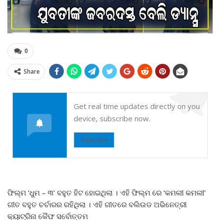
0
Share
Get real time updates directly on you
device, subscribe now.
Subscribe
ଫିଲ୍ମ ‘ଧୁମ – ୩’ ବହୁତ ହିଟ ହୋଇଥିଲା । ଏହି ଫିଲ୍ମ ରେ ‘କମଲୀ କମଲୀ’
ଗୀତ ବହୁତ ଚର୍ଚାରର ରହିଥିଲା । ଏହି ଗୀତରେ ବଲିଉଡ ଅଭିନେତ୍ରୀ
କ୍ୟାଟ୍ରିନା କୈଫ ସର୍ବୋତ୍ତମ