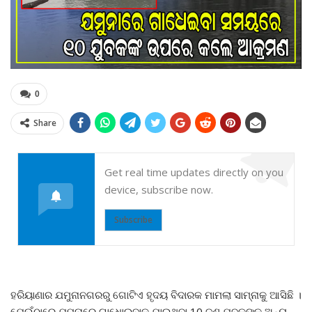
0
Share
Get real time updates directly on you
device, subscribe now.
Subscribe
ହରିୟାଣାର ଯମୁନାନଗରରୁ ଗୋଟିଏ ହୃଦୟ ବିଦାରକ ମାମଲା ସାମ୍ନାକୁ ଆସିଛି ।
ଯେଉଁଠାରେ ଯମୁନାରେ ଗାଧୋଇବାକୁ ଯାଇଥିବା 10 ଜଣ ଯୁବକଙ୍କୁ ଅନ୍ୟ