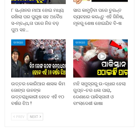
୮ ସନ୍ତାନର ମାଆ ହୋଇ ମଧ୍ୟ
ସାପ କାମୁଡ଼ିବା ପରେ ତୁରନ୍ତ
ରଖିଲା ପର ପୁରୁଷ ସହ ଅବୈଧ
ବ୍ୟବହାର କରନ୍ତୁ ଏହି ଜିନିଷ,
ସ-ମ୍ବନ୍ଧ,ତା ପରେ ନିଜ ବଡ଼
ମୂଳରୁ ଶେଷ ହୋଇଯିବ ବି-ଷ
ପୁଅ ସହ…
ସମାଚାର
ସମାଚାର
ଉତ୍ତର କୋରିଆର ଶାସକ କିମ
ମଝି ସମୁଦ୍ରରୁ ଉ-ଦ୍ଧାର ହେଲା
ଜୋଙ୍ଗ ଉନଙ୍କ
ଗୁପ୍ତ-ଚର ଧଳା ପାରା,
ଉତ୍ତରାଧିକାରୀ ହେବେ ଏହି ୧୦
ଡେଣାରେ ପାକିସ୍ତାନୀ ଓ
ବର୍ଷର ଝିଅ !
ବାଂଲାଦେଶୀ ଭାଷା
PREV
NEXT