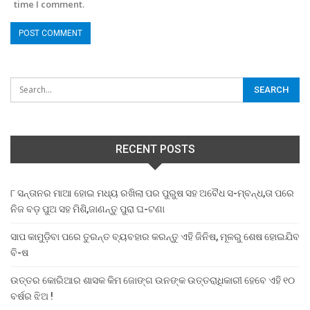
time I comment.
RECENT POSTS
୮ ସନ୍ତାନର ମାଆ ହୋଇ ମଧ୍ୟ ରଖିଲା ପର ପୁରୁଷ ସହ ଅବୈଧ ସ-ମ୍ବନ୍ଧ,ତା ପରେ
ନିଜ ବଡ଼ ପୁଅ ସହ ମିଶି,ଜାଣନ୍ତୁ ପୁରା ଘ-ଟଣା
ସାପ କାମୁଡ଼ିବା ପରେ ତୁରନ୍ତ ବ୍ୟବହାର କରନ୍ତୁ ଏହି ଜିନିଷ, ମୂଳରୁ ଶେଷ ହୋଇଯିବ
ବି-ଷ
ଉତ୍ତର କୋରିଆର ଶାସକ କିମ ଜୋଙ୍ଗ ଉନଙ୍କ ଉତ୍ତରାଧିକାରୀ ହେବେ ଏହି ୧୦
ବର୍ଷର ଝିଅ !