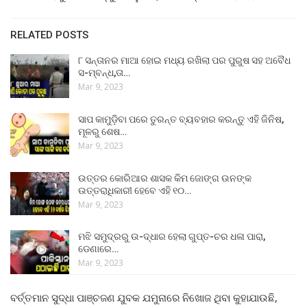
RELATED POSTS
୮ ସନ୍ତାନର ମାଆ ହୋଇ ମଧ୍ୟ ରଖିଲା ପର ପୁରୁଷ ସହ ଅବୈଧ
ସ-ମ୍ବନ୍ଧ,ତା…
Mar 9, 2023
ସାପ କାମୁଡ଼ିବା ପରେ ତୁରନ୍ତ ବ୍ୟବହାର କରନ୍ତୁ ଏହି ଜିନିଷ,
ମୂଳରୁ ଶେଷ…
Mar 9, 2023
ଉତ୍ତର କୋରିଆର ଶାସକ କିମ ଜୋଙ୍ଗ ଉନଙ୍କ
ଉତ୍ତରାଧିକାରୀ ହେବେ ଏହି ୧୦…
Mar 9, 2023
ମଝି ସମୁଦ୍ରରୁ ଉ-ଦ୍ଧାର ହେଲା ଗୁପ୍ତ-ଚର ଧଳା ପାରା,
ଡେଣାରେ…
Mar 9, 2023
ବର୍ତ୍ତମାନ ସୁଦ୍ଧା ପାଞ୍ଚଜଣ ଯୁବକ ଯମୁନାରେ ନିଖୋଜ ଥିବା କୁହାଯାଉଛି,