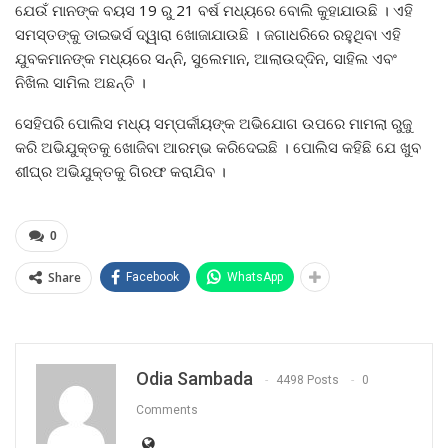
ଯେଉଁ ମାନଙ୍କ ବୟସ 19 ରୁ 21 ବର୍ଷ ମଧ୍ୟରେ ବୋଲି କୁହାଯାଉଛି । ଏହି
ସମସ୍ତଙ୍କୁ ଡାଇଭର୍ସ ଦ୍ୱାରା ଖୋଜାଯାଉଛି । ଜଗାଧରିରେ ରହୁଥିବା ଏହି
ଯୁବକମାନଙ୍କ ମଧ୍ୟରେ ସନ୍ନି, ସୁଲେମାନ, ଆଲାଉଦ୍ଦିନ, ସାହିଲ ଏବଂ
ନିଖିଲ ସାମିଲ ଅଛନ୍ତି ।
ସେହିପରି ପୋଲିସ ମଧ୍ୟ ସମ୍ପର୍କୀୟଙ୍କ ଅଭିଯୋଗ ଉପରେ ମାମଲା ରୁଜୁ
କରି ଅଭିଯୁକ୍ତକୁ ଖୋଜିବା ଆରମ୍ଭ କରିଦେଇଛି । ପୋଲିସ କହିଛି ଯେ ଖୁବ
ଶୀଘ୍ର ଅଭିଯୁକ୍ତକୁ ଗିରଫ କରାଯିବ ।
0
Share
Facebook
WhatsApp
Odia Sambada
4498 Posts
0
Comments