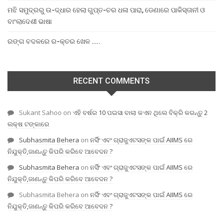
ମଝି ସମୁଦ୍ରରୁ ଉ-ଦ୍ଧାର ହେଲା ଗୁପ୍ତ-ଚର ଧଳା ପାରା, ଡେଣାରେ ପାକିସ୍ତାନୀ ଓ
ବାଂଲାଦେଶୀ ଭାଷା
ରଙ୍ଗ ବଦଳରେ ର-କ୍ତର ଖେଳ …..
RECENT COMMENTS
Sukant Sahoo
on
ଏହି ବର୍ଷର 10 ପଇସା ବାଲା କଏନ ଥିଲେ ବିକ୍ରି କରନ୍ତୁ 2
ଲକ୍ଷ ଟଙ୍କାରେ
Subhasmita Behera
on
ନର୍ସିଂ ଏବଂ ଗ୍ରାଜୁଏଟସଙ୍କ ପାଇଁ AIIMS ରେ
ନିଯୁକ୍ତି,ଜାଣନ୍ତୁ କିପରି କରିବେ ଆବେଦନ ?
Subhasmita Behera
on
ନର୍ସିଂ ଏବଂ ଗ୍ରାଜୁଏଟସଙ୍କ ପାଇଁ AIIMS ରେ
ନିଯୁକ୍ତି,ଜାଣନ୍ତୁ କିପରି କରିବେ ଆବେଦନ ?
Subhasmita Behera
on
ନର୍ସିଂ ଏବଂ ଗ୍ରାଜୁଏଟସଙ୍କ ପାଇଁ AIIMS ରେ
ନିଯୁକ୍ତି,ଜାଣନ୍ତୁ କିପରି କରିବେ ଆବେଦନ ?