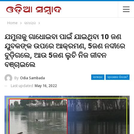
Home
ସମାଚାର
ଯମୁନାକୁ ଗାଧୋଇବା ପାଇଁ ଯାଇଥିବା 10 ଜଣ
ଯୁବକଙ୍କ ଉପରେ ଆକ୍ରମଣ, 5ଜଣ ନଦୀରେ
ବୁଡ଼ିଗଲେ, ଆଉ 5ଜଣ ଲୁଚି ନିଜ ଜୀବନ
ବଞ୍ଚାଇଲେ
By
Odia Sambada
ସମାଚାର
ସ୍ପେଶାଲ ରିପୋର୍ଟ
Last updated
May 16, 2022