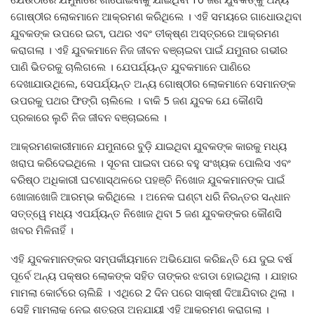
ଗୋଷ୍ଠୀର ଲୋକମାନେ ଆକ୍ରମଣ କରିଥିଲେ । ଏହି ସମୟରେ ଗାଧୋଉଥିବା
ଯୁବକଙ୍କ ଉପରେ ଇଟା, ପଥର ଏବଂ ତୀକ୍ଷ୍ଣ ଅସ୍ତ୍ରରେ ଆକ୍ରମଣ
କରାଗଲା । ଏହି ଯୁବକମାନେ ନିଜ ଜୀବନ ବଞ୍ଚାଇବା ପାଇଁ ଯମୁନାର ଗଭୀର
ପାଣି ଭିତରକୁ ଚାଲିଗଲେ । ଯେପର୍ଯ୍ୟନ୍ତ ଯୁବକମାନେ ପାଣିରେ
ଦେଖାଯାଉଥିଲେ, ସେପର୍ଯ୍ୟନ୍ତ ଅନ୍ୟ ଗୋଷ୍ଠୀର ଲୋକମାନେ ସେମାନଙ୍କ
ଉପରକୁ ପଥର ଫିଙ୍ଗି ଚାଲିଲେ । ବାକି 5 ଜଣ ଯୁବକ ଯେ କୌଣସି
ପ୍ରକାରେ ଲୁଚି ନିଜ ଜୀବନ ବଞ୍ଚାଇଲେ ।
ଆକ୍ରମଣକାରୀମାନେ ଯମୁନାରେ ବୁଡ଼ି ଯାଇଥିବା ଯୁବକଙ୍କ କାରକୁ ମଧ୍ୟ
ଖରାପ କରିଦେଇଥିଲେ । ସୂଚନା ପାଇବା ପରେ ବହୁ ସଂଖ୍ୟକ ପୋଲିସ ଏବଂ
ବରିଷ୍ଠ ଅଧିକାରୀ ଘଟଣାସ୍ଥଳରେ ପହଞ୍ଚି ନିଖୋଜ ଯୁବକମାନଙ୍କ ପାଇଁ
ଖୋଜାଖୋଜି ଆରମ୍ଭ କରିଥିଲେ । ଅନେକ ଘଣ୍ଟା ଧରି ନିରନ୍ତର ସନ୍ଧାନ
ସତ୍ତ୍ୱେ ମଧ୍ୟ ଏପର୍ଯ୍ୟନ୍ତ ନିଖୋଜ ଥିବା 5 ଜଣ ଯୁବକଙ୍କର କୌଣସି
ଖବର ମିଳିନାହିଁ ।
ଏହି ଯୁବକମାନଙ୍କର ସମ୍ପର୍କୀୟମାନେ ଅଭିଯୋଗ କରିଛନ୍ତି ଯେ ଦୁଇ ବର୍ଷ
ପୂର୍ବେ ଅନ୍ୟ ପକ୍ଷର ଲୋକଙ୍କ ସହିତ ତାଙ୍କର ଝଗଡା ହୋଇଥିଲା । ଯାହାର
ମାମଲା କୋର୍ଟରେ ଚାଲିଛି । ଏଥିରେ 2 ଦିନ ପରେ ସାକ୍ଷୀ ଦିଆଯିବାର ଥିଲା ।
ସେହି ମାମଲାକୁ ନେଇ ଶତ୍ରୁତା ଅନୁଯାୟୀ ଏହି ଆକ୍ରମଣ କରାଗଲା ।