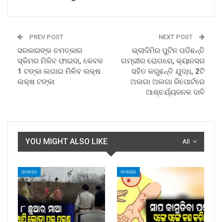
PREV POST
NEXT POST
ସରକାରଙ୍କ ଚମତ୍କାର
ଭ୍ଲାଦିମିର ପୁଟିନ ପଡିଛନ୍ତି
ସ୍କିମର ମିଳିବ ଫାଇଦା, କେବଳ
ଗମ୍ଭୀର ରୋଗରେ, କ୍ୟାନସର
1 ଟଙ୍କା ଲଗାଇ ମିଳିବ ଲକ୍ଷ
ସହିତ କରୁଛନ୍ତି ଯୁଦ୍ଧ, 2ଟି
ଲକ୍ଷ ଟଙ୍କା
ଅଲଗା ଅଲଗା ରିପୋର୍ଟରେ
ଆଶ୍ଚର୍ଯ୍ୟଜନକ ଦାବି
YOU MIGHT ALSO LIKE
All
ସମାଚାର
ସମାଚାର