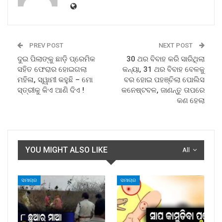
PREV POST
NEXT POST
ଦୁଇ ପିଲାଙ୍କୁ ଛାଡ଼ି ପ୍ରେମିକ
30 ଥର ବିବାହ କରି ସାରିଥିଲା
ସହିତ ଫେରାର ହୋଇଗଲା
କନ୍ୟା, 31 ଥର ବିବାହ ବେଳକୁ
ମହିଳା, ସ୍ୱାମୀ କହୁଛି – ମୋ
ବର ହୋଇ ପହଞ୍ଚିଲା ପୋଲିସ
ସ୍ତ୍ରୀକୁ କିଏ ଆଣି ଦିଏ !
କନେଷ୍ଟବଳ, ଜାଣନ୍ତୁ ତାପରେ
କଣ ହେଲା
YOU MIGHT ALSO LIKE
All
ସମାଚାର
ସମାଚାର