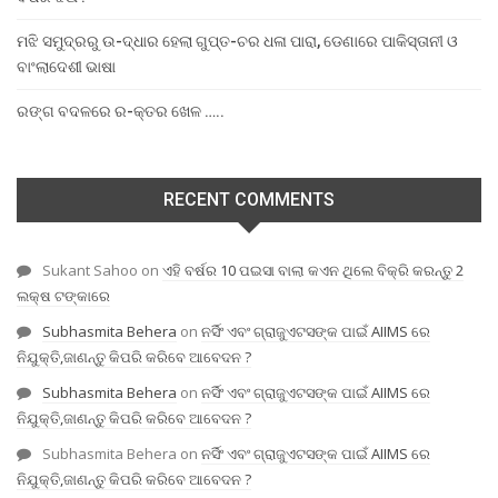
ମଝି ସମୁଦ୍ରରୁ ଉ-ଦ୍ଧାର ହେଲା ଗୁପ୍ତ-ଚର ଧଳା ପାରା, ଡେଣାରେ ପାକିସ୍ତାନୀ ଓ
ବାଂଲାଦେଶୀ ଭାଷା
ରଙ୍ଗ ବଦଳରେ ର-କ୍ତର ଖେଳ …..
RECENT COMMENTS
Sukant Sahoo
on
ଏହି ବର୍ଷର 10 ପଇସା ବାଲା କଏନ ଥିଲେ ବିକ୍ରି କରନ୍ତୁ 2
ଲକ୍ଷ ଟଙ୍କାରେ
Subhasmita Behera
on
ନର୍ସିଂ ଏବଂ ଗ୍ରାଜୁଏଟସଙ୍କ ପାଇଁ AIIMS ରେ
ନିଯୁକ୍ତି,ଜାଣନ୍ତୁ କିପରି କରିବେ ଆବେଦନ ?
Subhasmita Behera
on
ନର୍ସିଂ ଏବଂ ଗ୍ରାଜୁଏଟସଙ୍କ ପାଇଁ AIIMS ରେ
ନିଯୁକ୍ତି,ଜାଣନ୍ତୁ କିପରି କରିବେ ଆବେଦନ ?
Subhasmita Behera
on
ନର୍ସିଂ ଏବଂ ଗ୍ରାଜୁଏଟସଙ୍କ ପାଇଁ AIIMS ରେ
ନିଯୁକ୍ତି,ଜାଣନ୍ତୁ କିପରି କରିବେ ଆବେଦନ ?