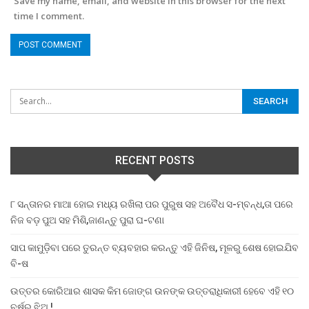
Save my name, email, and website in this browser for the next
time I comment.
RECENT POSTS
୮ ସନ୍ତାନର ମାଆ ହୋଇ ମଧ୍ୟ ରଖିଲା ପର ପୁରୁଷ ସହ ଅବୈଧ ସ-ମ୍ବନ୍ଧ,ତା ପରେ
ନିଜ ବଡ଼ ପୁଅ ସହ ମିଶି,ଜାଣନ୍ତୁ ପୁରା ଘ-ଟଣା
ସାପ କାମୁଡ଼ିବା ପରେ ତୁରନ୍ତ ବ୍ୟବହାର କରନ୍ତୁ ଏହି ଜିନିଷ, ମୂଳରୁ ଶେଷ ହୋଇଯିବ
ବି-ଷ
ଉତ୍ତର କୋରିଆର ଶାସକ କିମ ଜୋଙ୍ଗ ଉନଙ୍କ ଉତ୍ତରାଧିକାରୀ ହେବେ ଏହି ୧୦
ବର୍ଷର ଝିଅ !