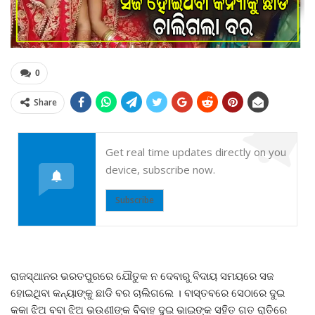
0
Share
Get real time updates directly on you
device, subscribe now.
Subscribe
ରାଜସ୍ଥାନର ଭରତପୁରରେ ଯୌତୁକ ନ ଦେବାରୁ ବିଦାୟ ସମୟରେ ସଜ
ହୋଇଥିବା କନ୍ୟାଙ୍କୁ ଛାଡି ବର ଚାଲିଗଲେ । ବାସ୍ତବରେ ସେଠାରେ ଦୁଇ
କକା ଝିଅ ବବା ଝିଅ ଭଉଣୀଙ୍କ ବିବାହ ଦୁଇ ଭାଇଙ୍କ ସହିତ ଗତ ରାତିରେ