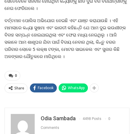
ସେତେବେଳେ ସଜବାଜ ହୋଇଥିବା କନ୍ୟାଙ୍କୁ ଛାଡି ଦୁଇ ବର ବରଯାତ୍ରୀଙ୍କୁ
ନେଇ ଫେରିଗଲେ ।
ବର୍ତ୍ତମାନ ପୋଲିସ ଅଭିଯୋଗ ନେଇଛି ଏବଂ ଯାଞ୍ଚ କରାଯାଉଛି । ଏହି
ମାମଲାରେ କନ୍ୟା ସୁଷମା ଏବଂ ଭାରତୀ କହିଛନ୍ତି ଯେ ଆମ ଦୁଇ ଭଉଣୀଙ୍କ
ବିବାହ ସମ୍ପନ୍ନ ହୋଇଯାଇଥିଲା ଏବଂ ଫେରା ମଧ୍ୟ ନେଇଥିଲୁ । ଆଜି
ସକାଳେ ଆମ ଶାଶୂଘର ଯିବା ପାଇଁ ବିଦାୟ ନେବାର ଥିଲା, କିନ୍ତୁ ବରର
ପରିବାର ଲୋକେ 5 ଲକ୍ଷ ଟଙ୍କା, ମୋଟର ସାଇକେଲ ଏବଂ ସୁନାର କିଛି
ଅଳଙ୍କାର ଯୌତୁକରେ ମାଗିଥିଲେ ।
0
Share
Facebook
WhatsApp
Odia Sambada
4498 Posts
0
Comments