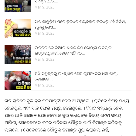
ସ-ମ୍ବନ୍ଧ,ତା…
Mar 9, 2023
ସାପ କାମୁଡ଼ିବା ପରେ ତୁରନ୍ତ ବ୍ୟବହାର କରନ୍ତୁ ଏହି ଜିନିଷ,
ମୂଳରୁ ଶେଷ…
Mar 9, 2023
ଉତ୍ତର କୋରିଆର ଶାସକ କିମ ଜୋଙ୍ଗ ଉନଙ୍କ
ଉତ୍ତରାଧିକାରୀ ହେବେ ଏହି ୧୦…
Mar 9, 2023
ମଝି ସମୁଦ୍ରରୁ ଉ-ଦ୍ଧାର ହେଲା ଗୁପ୍ତ-ଚର ଧଳା ପାରା,
ଡେଣାରେ…
Mar 9, 2023
ଗତ ରାତିରେ ଦୁଇ ବର ବରଯାତ୍ରୀ ନେଇ ଆସିଥିଲେ । ରାତିରେ ବିବାହ ମଧ୍ୟ
ହୋଇଥିଲା ଏବଂ ସାତ ଫେରା ମଧ୍ୟ ନେଇଥିଲେ । ବିବାହ ସମ୍ପନ୍ନ ହେବା
ପରେ ଆଜି ସକାଳେ ଯେତେବେଳେ ଦୁଇ କନ୍ୟାଙ୍କ ବିଦାୟ ନେବା ସମୟ
ଆସିଲା, ସେତେବେଳେ ବରର ପରିବାର ଯୌତୁକ ପାଇଁ ଡିମାଣ୍ଡ କରିବାକୁ
ଲାଗିଲେ । ଯେତେବେଳେ ଯୌତୁକ ଡିମାଣ୍ଡ ପୁରା କରାଗଲା ନାହିଁ,