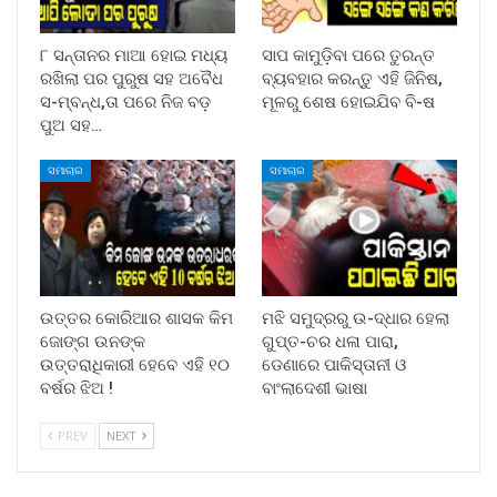
୮ ସନ୍ତାନର ମାଆ ହୋଇ ମଧ୍ୟ
ସାପ କାମୁଡ଼ିବା ପରେ ତୁରନ୍ତ
ରଖିଲା ପର ପୁରୁଷ ସହ ଅବୈଧ
ବ୍ୟବହାର କରନ୍ତୁ ଏହି ଜିନିଷ,
ସ-ମ୍ବନ୍ଧ,ତା ପରେ ନିଜ ବଡ଼
ମୂଳରୁ ଶେଷ ହୋଇଯିବ ବି-ଷ
ପୁଅ ସହ…
ସମାଚାର
ସମାଚାର
ଉତ୍ତର କୋରିଆର ଶାସକ କିମ
ମଝି ସମୁଦ୍ରରୁ ଉ-ଦ୍ଧାର ହେଲା
ଜୋଙ୍ଗ ଉନଙ୍କ
ଗୁପ୍ତ-ଚର ଧଳା ପାରା,
ଉତ୍ତରାଧିକାରୀ ହେବେ ଏହି ୧୦
ଡେଣାରେ ପାକିସ୍ତାନୀ ଓ
ବର୍ଷର ଝିଅ !
ବାଂଲାଦେଶୀ ଭାଷା
PREV
NEXT