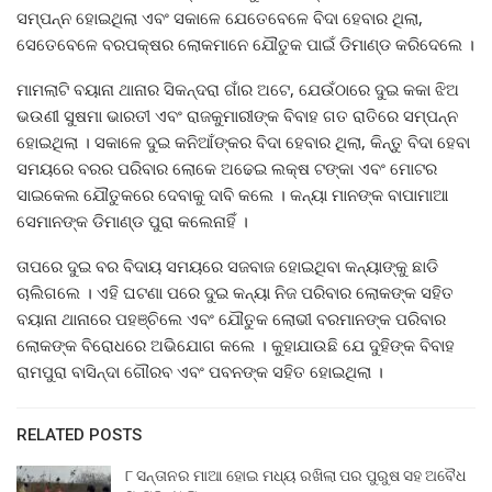
ସମ୍ପନ୍ନ ହୋଇଥିଲା ଏବଂ ସକାଳେ ଯେତେବେଳେ ବିଦା ହେବାର ଥିଲା,
ସେତେବେଳେ ବରପକ୍ଷର ଲୋକମାନେ ଯୌତୁକ ପାଇଁ ଡିମାଣ୍ଡ କରିଦେଲେ ।
ମାମଲାଟି ବୟାନା ଥାନାର ସିକନ୍ଦରା ଗାଁର ଅଟେ, ଯେଉଁଠାରେ ଦୁଇ କକା ଝିଅ
ଭଉଣୀ ସୁଷମା ଭାରତୀ ଏବଂ ରାଜକୁମାରୀଙ୍କ ବିବାହ ଗତ ରାତିରେ ସମ୍ପନ୍ନ
ହୋଇଥିଲା । ସକାଳେ ଦୁଇ କନିଆଁଙ୍କର ବିଦା ହେବାର ଥିଲା, କିନ୍ତୁ ବିଦା ହେବା
ସମୟରେ ବରର ପରିବାର ଲୋକେ ଅଢେଇ ଲକ୍ଷ ଟଙ୍କା ଏବଂ ମୋଟର
ସାଇକେଲ ଯୌତୁକରେ ଦେବାକୁ ଦାବି କଲେ । କନ୍ୟା ମାନଙ୍କ ବାପାମାଆ
ସେମାନଙ୍କ ଡିମାଣ୍ଡ ପୁରା କଲେନାହିଁ ।
ତାପରେ ଦୁଇ ବର ବିଦାୟ ସମୟରେ ସଜବାଜ ହୋଇଥିବା କନ୍ୟାଙ୍କୁ ଛାଡି
ଚାଲିଗଲେ । ଏହି ଘଟଣା ପରେ ଦୁଇ କନ୍ୟା ନିଜ ପରିବାର ଲୋକଙ୍କ ସହିତ
ବୟାନା ଥାନାରେ ପହଞ୍ଚିଲେ ଏବଂ ଯୌତୁକ ଲୋଭୀ ବରମାନଙ୍କ ପରିବାର
ଲୋକଙ୍କ ବିରୋଧରେ ଅଭିଯୋଗ କଲେ । କୁହାଯାଉଛି ଯେ ଦୁହିଙ୍କ ବିବାହ
ରାମପୁରା ବାସିନ୍ଦା ଗୌରବ ଏବଂ ପବନଙ୍କ ସହିତ ହୋଇଥିଲା ।
RELATED POSTS
୮ ସନ୍ତାନର ମାଆ ହୋଇ ମଧ୍ୟ ରଖିଲା ପର ପୁରୁଷ ସହ ଅବୈଧ