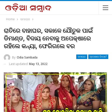
Home
ସମାଚାର
ରାତିରେ ବାହାଘର, ସକାଳେ ଯୌତୁକ ପାଇଁ
ଡିମାଣ୍ଡ, ବିଦାୟ ନେବାକୁ ଅପେକ୍ଷାରେ
ରହିଲେ କନ୍ୟା, ଫେରିଗଲେ ବର
By
Odia Sambada
ସମାଚାର
ସ୍ପେଶାଲ ରିପୋର୍ଟ
Last updated
May 13, 2022