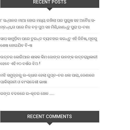
RECENT POSTS
୮ ସନ୍ତାନର ମାଆ ହୋଇ ମଧ୍ୟ ରଖିଲା ପର ପୁରୁଷ ସହ ଅବୈଧ ସ-
ମ୍ବନ୍ଧ,ତା ପରେ ନିଜ ବଡ଼ ପୁଅ ସହ ମିଶି,ଜାଣନ୍ତୁ ପୁରା ଘ-ଟଣା
ସାପ କାମୁଡ଼ିବା ପରେ ତୁରନ୍ତ ବ୍ୟବହାର କରନ୍ତୁ ଏହି ଜିନିଷ, ମୂଳରୁ
ଶେଷ ହୋଇଯିବ ବି-ଷ
ଉତ୍ତର କୋରିଆର ଶାସକ କିମ ଜୋଙ୍ଗ ଉନଙ୍କ ଉତ୍ତରାଧିକାରୀ
ହେବେ ଏହି ୧୦ ବର୍ଷର ଝିଅ !
ମଝି ସମୁଦ୍ରରୁ ଉ-ଦ୍ଧାର ହେଲା ଗୁପ୍ତ-ଚର ଧଳା ପାରା, ଡେଣାରେ
ପାକିସ୍ତାନୀ ଓ ବାଂଲାଦେଶୀ ଭାଷା
ରଙ୍ଗ ବଦଳରେ ର-କ୍ତର ଖେଳ …..
RECENT COMMENTS