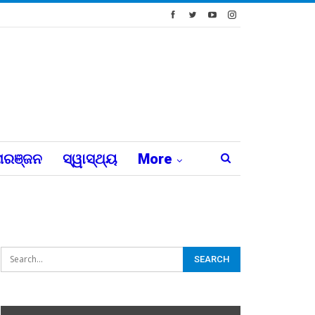
ରଞ୍ଜନ
ସ୍ୱାସ୍ଥ୍ୟ
More