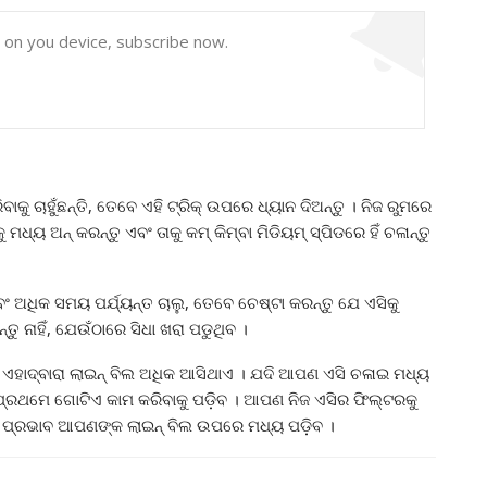
y on you device, subscribe now.
 ଚାହୁଁଛନ୍ତି, ତେବେ ଏହି ଟ୍ରିକ୍ ଉପରେ ଧ୍ୟାନ ଦିଅନ୍ତୁ । ନିଜ ରୁମରେ
 ଅନ୍ କରନ୍ତୁ ଏବଂ ତାକୁ କମ୍ କିମ୍ବା ମିଡିୟମ୍ ସ୍ପିଡରେ ହିଁ ଚଳାନ୍ତୁ
 ଅଧିକ ସମୟ ପର୍ଯ୍ୟନ୍ତ ଚାଲୁ, ତେବେ ଚେଷ୍ଟା କରନ୍ତୁ ଯେ ଏସିକୁ
 ନାହିଁ, ଯେଉଁଠାରେ ସିଧା ଖରା ପଡୁଥିବ ।
ରଣ ଏହାଦ୍ବାରା ଲାଇନ୍ ବିଲ ଅଧିକ ଆସିଥାଏ । ଯଦି ଆପଣ ଏସି ଚଳାଇ ମଧ୍ୟ
ର୍ବପ୍ରଥମେ ଗୋଟିଏ କାମ କରିବାକୁ ପଡ଼ିବ । ଆପଣ ନିଜ ଏସିର ଫିଲ୍ଟରକୁ
ର ପ୍ରଭାବ ଆପଣଙ୍କ ଲାଇନ୍ ବିଲ ଉପରେ ମଧ୍ୟ ପଡ଼ିବ ।