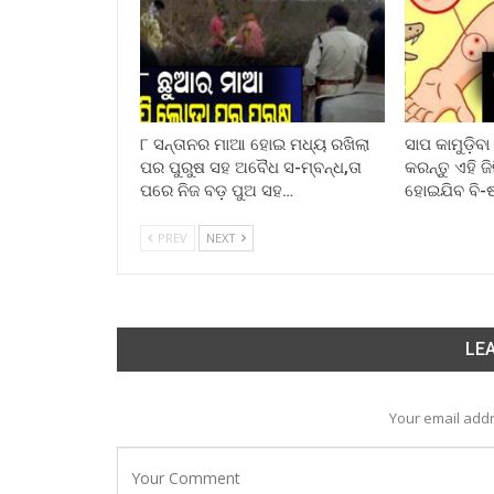
୮ ସନ୍ତାନର ମାଆ ହୋଇ ମଧ୍ୟ ରଖିଲା
ସାପ କାମୁଡ଼ିବ
ପର ପୁରୁଷ ସହ ଅବୈଧ ସ-ମ୍ବନ୍ଧ,ତା
କରନ୍ତୁ ଏହି ଜ
ପରେ ନିଜ ବଡ଼ ପୁଅ ସହ…
ହୋଇଯିବ ବି-
PREV
NEXT
LEA
Your email addr