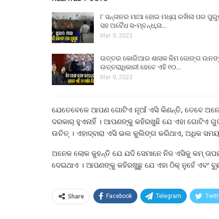
୮ ସନ୍ତାନର ମାଆ ହୋଇ ମଧ୍ୟ ରଖିଲା ପର ପୁର
ସହ ଅବୈଧ ସ-ମ୍ବନ୍ଧ,ତା…
Mar 9, 2023
ଉତ୍ତର କୋରିଆର ଶାସକ କିମ ଜୋଙ୍ଗ ଉନଙ
ଉତ୍ତରାଧିକାରୀ ହେବେ ଏହି ୧୦…
Mar 9, 2023
ଯେତେବେଳେ ଆପଣ ଗୋଟିଏ ନୂଆଁ ଏସି କିଣନ୍ତି, ତେବେ ଅନେକଥର 
ଦରକାର୍ ହୁଏନାହିଁ । ଆପଣଙ୍କୁ କହିରଖୁଛି ଯେ ଏହା ଗୋଟିଏ 
ଉଚିତ୍ । ଏହାଦ୍ବାରା ଏସି ଭଲ କୁଲିଙ୍ଗ କରିଥାଏ, ଅଧିକ ସମୟ
ଅନେକ ଲୋକ କୁହନ୍ତି ଯେ ଯଦି ସେମାନେ ନିଜ ଏସିକୁ କମ୍ ତାପ
ଦେଇଥାଏ । ଆପଣଙ୍କୁ କହିରଖୁଛୁ ଯେ ଏହା ଠିକ୍ ନୁହେଁ ଏବଂ 
Share
Facebook
Telegram
Twitt