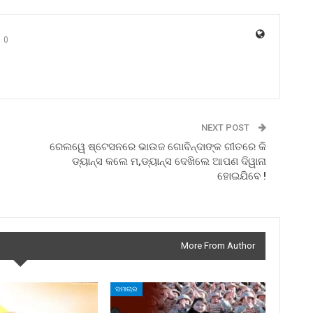
0
NEXT POST
ରେଲୱେ ଷ୍ଟେସନରେ ଭାଉଜ ଗୋବିନ୍ଦାଙ୍କ ଗୀତରେ କି
ଡ୍ୟାନ୍ସ କଲେ ମ,ଡ୍ୟାନ୍ସ ଦେଖିଲେ ଆପଣ ଦିୱାନା
ହୋଇଯିବେ !
More From Author
ସମାଚାର