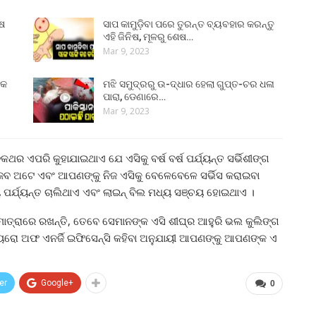
ୁଷ
ସାପ କାମୁଡ଼ିବା ପରେ ତୁରନ୍ତ ବ୍ୟବହାର କରନ୍ତୁ
ଏହି ଜିନିଷ, ମୂଳରୁ ଶେଷ…
Mar 9, 2023
୍କ
ମଝି ସମୁଦ୍ରରୁ ଉ-ଦ୍ଧାର ହେଲା ଗୁପ୍ତ-ଚର ଧଳା
ପାରା, ଡେଣାରେ…
Mar 9, 2023
ଏପରି କୁହାଯାଇଥାଏ ଯେ ଏସିକୁ ବର୍ଷ ବର୍ଷ ପର୍ଯ୍ୟନ୍ତ ସର୍ଭିଶୀଙ୍ଗ
ଗୁଜବ ଅଟେ ଏବଂ ଆପଣଙ୍କୁ ନିଜ ଏସିକୁ ବେଳେବେଳେ ସର୍ଭିସ କରାଇବା
 ପର୍ଯ୍ୟନ୍ତ ଚାଲିଥାଏ ଏବଂ ଲାଇନ୍ ବିଲ ମଧ୍ୟ ସଞ୍ଚୟ ହୋଇଥାଏ ।
ମାତ୍ରାରେ ରଖନ୍ତି, ତେବେ ସେମାନଙ୍କ ଏସି ଶୀଘ୍ର ଆହୁରି ଭଲ କୁଲିଙ୍ଗ
ବ୍ୟୁରୋ ଅଫ ଏନର୍ଜି ଇଫିସେନ୍ସି କହିବା ଅନୁଯାୟୀ ଆପଣଙ୍କୁ ଆପଣଙ୍କ ଏ
er
Google+
0