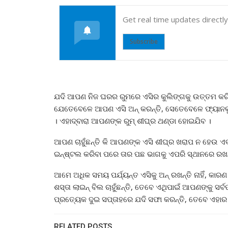
Get real time updates directl
Subscribe
ଯଦି ଆପଣ ନିଜ ଘରର ରୁମରେ ଏସିର କୁଲିଙ୍ଗକୁ ଉତ୍ତମ କରିବାକୁ
ଯେତେବେଳେ ଆପଣ ଏସି ଅନ୍ କରନ୍ତି, ସେତେବେଳେ ଫ୍ୟାନକୁ ମଧ୍ୟ
। ଏହାଦ୍ବାରା ଆପଣଙ୍କ ରୁମ୍ ଶୀଘ୍ର ଥଣ୍ଡା ହୋଇଯିବ ।
ଆପଣ ଚାହୁଁଛନ୍ତି କି ଆପଣଙ୍କ ଏସି ଶୀଘ୍ର ଖରାପ ନ ହେଉ ଏବଂ
ଇନ୍ଷ୍ଟଲ କରିବା ପରେ ତାର ପଛ ଭାଗକୁ ଏପରି ସ୍ଥାନରେ ରଖନ୍ତୁ
ଆମେ ଅଧିକ ସମୟ ପର୍ଯ୍ୟନ୍ତ ଏସିକୁ ଅନ୍ ରଖନ୍ତି ନାହିଁ, କା
ଶସ୍ତା ଲାଇନ୍ ବିଲ ଚାହୁଁଛନ୍ତି, ତେବେ ଏଥିପାଇଁ ଆପଣଙ୍କୁ ସ
ପ୍ରତ୍ୟେକ ଦୁଇ ସପ୍ତାହରେ ଯଦି ସଫା କରନ୍ତି, ତେବେ ଏହା
RELATED POSTS