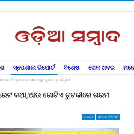
େଶ
ସ୍ପେଶାଲ ରିପୋର୍ଟ
ବିଶେଷ
ଖେଳ ଖବର
ମନୋ
,ଆଉ ଗୋଟିଏ ଚୁଟକୀରେ ଗରମ ରୁମକୁ କରନ୍ତୁ ଥଣ୍ଡା !
ିକ୍ରେଟ କଥା,ଆଉ ଗୋଟିଏ ଚୁଟକୀରେ ଗରମ
ସମାଚାର
ସ୍ପେଶାଲ ରିପୋର୍ଟ