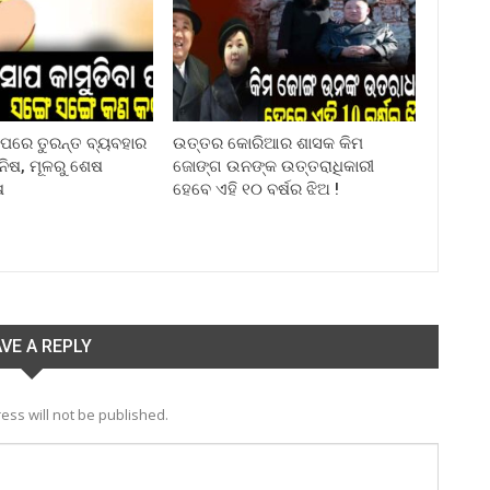
ା ପରେ ତୁରନ୍ତ ବ୍ୟବହାର
ଉତ୍ତର କୋରିଆର ଶାସକ କିମ
ିନିଷ, ମୂଳରୁ ଶେଷ
ଜୋଙ୍ଗ ଉନଙ୍କ ଉତ୍ତରାଧିକାରୀ
ଷ
ହେବେ ଏହି ୧୦ ବର୍ଷର ଝିଅ !
VE A REPLY
ess will not be published.