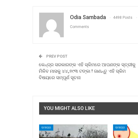
Odia Sambada
4498 Posts
Comments
PREV POST
କେନ୍ଦ୍ର ସରକାରଙ୍କ ଏହି ସ୍କିମରେ ଆପଣଙ୍କ ସ୍ତ୍ରୀକୁ
ମିଳିବ ମାସକୁ ୪୪,୭୯୩ ଟଙ୍କା ! ଜାଣନ୍ତୁ ଏହି ସ୍କିମ
ବିଷୟରେ ସମ୍ପୂର୍ଣ ସୂଚନା
YOU MIGHT ALSO LIKE
ସମାଚାର
ସମାଚାର