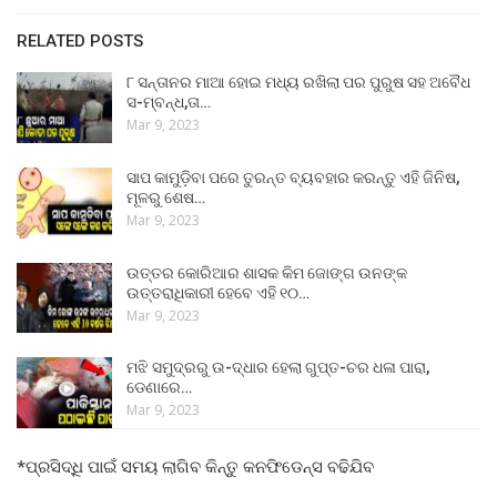
RELATED POSTS
୮ ସନ୍ତାନର ମାଆ ହୋଇ ମଧ୍ୟ ରଖିଲା ପର ପୁରୁଷ ସହ ଅବୈଧ
ସ-ମ୍ବନ୍ଧ,ତା…
Mar 9, 2023
ସାପ କାମୁଡ଼ିବା ପରେ ତୁରନ୍ତ ବ୍ୟବହାର କରନ୍ତୁ ଏହି ଜିନିଷ,
ମୂଳରୁ ଶେଷ…
Mar 9, 2023
ଉତ୍ତର କୋରିଆର ଶାସକ କିମ ଜୋଙ୍ଗ ଉନଙ୍କ
ଉତ୍ତରାଧିକାରୀ ହେବେ ଏହି ୧୦…
Mar 9, 2023
ମଝି ସମୁଦ୍ରରୁ ଉ-ଦ୍ଧାର ହେଲା ଗୁପ୍ତ-ଚର ଧଳା ପାରା,
ଡେଣାରେ…
Mar 9, 2023
*ପ୍ରସିଦ୍ଧି ପାଇଁ ସମୟ ଲାଗିବ କିନ୍ତୁ କନଫିଡେନ୍ସ ବଢିଯିବ