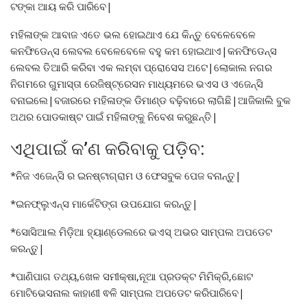
ଟଙ୍କା ଆୟ କରି ପାରିବେ|
ମହିଳାଙ୍କ ଆବାଜ ଏତେ ଭଲ ହୋଇଥାଏ ଯେ କିନ୍ତୁ ବେଳେବେଳେ
କନଫିଡେନ୍ସ ଲେବଲ ବେଳେବେଳେ ବହୁ କମ ହୋଇଥାଏ|କନଫିଡେନ୍ସ
ଲେବଲ ତିଆରି କରିବା ଏକ ଲମ୍ବା ପ୍ରୋସେସ ଅଟେ|ଲୋକାଲ ନଗର
ନିଗମରେ ଗୁମାସ୍ତା ରେଜିଷ୍ଟ୍ରେସନ ମାଧ୍ୟମରେ ଭଏସ ଓ ଏଜେନ୍ସି
ବନାଇଲେ|ବଜାରରେ ମହିଳାଙ୍କ ଡିମାଣ୍ଡ ବଢ଼ିବାରେ ଲାଗିଛି|ଆଜିକାଲି ବୁକ
ଅଥର ପୋଡକାଷ୍ଟ ପାଇଁ ମହିଳାଙ୍କୁ ନିବେଶ କରୁଛନ୍ତି|
ଏଥିପାଇଁ କ’ଣ କରିବାକୁ ପଡ଼ିବ:
*ନିଜ ଏଜେନ୍ସି ର ଇନଷ୍ଟାଗ୍ରାମ ଓ ଫେସବୁକ ପେଜ ବନାନ୍ତୁ|
*ଇନଫ୍ଲୁଏନ୍ସ ମାର୍କେଟିଙ୍ଗ ଉପଯୋଗ କରନ୍ତୁ|
*ସୋସିଆଲ ମିଡ଼ିଆ ହ୍ୟାଣ୍ଡେଲରେ ଭଏସ୍ ଅଭର ସାମ୍ପଲ ଅପଡେଟ
କରନ୍ତୁ|
*ପାଣିପାଗ ତଥ୍ୟ,ଖେଳ ସମୀକ୍ଷା,ନୂଆ ପ୍ରଡକ୍ଟ ମିମିକ୍ରି,ଛୋଟ
ମୋଟିଭେସନାଲ କାହାଣୀ ଵଳି ସାମ୍ପଲ ଅପଡେଟ କରିପାରିବେ|