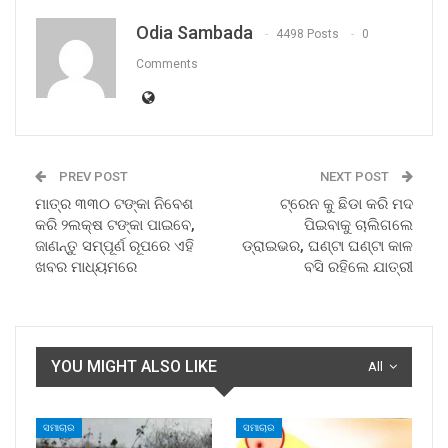
Odia Sambada
4498 Posts
0
Comments
PREV POST
NEXT POST
ମାତ୍ର ୩୩୦ ଟଙ୍କା ନିବେଶ
ଟ୍ରେନ କୁ ଛିଡା କରି ମଦ
କରି ୨ଲକ୍ଷ ଟଙ୍କା ପାଇବେ,
ପିଇବାକୁ ଚାଲିଗଲେ
ଜାଣନ୍ତୁ ସମ୍ପୂର୍ଣ ରୂପରେ ଏହି
ଡ୍ରାଇଭର, ଘଣ୍ଟା ଘଣ୍ଟା କାଳ
ଖବର ମାଧ୍ୟମରେ
ବସି ରହିଲେ ଯାତ୍ରୀ
YOU MIGHT ALSO LIKE
All
ସମାଚାର
ସମାଚାର