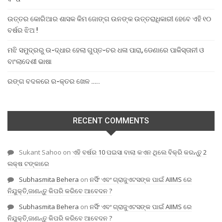
ଉତ୍ତର କୋରିଆର ଶାସକ କିମ ଜୋଙ୍ଗ ଉନଙ୍କ ଉତ୍ତରାଧିକାରୀ ହେବେ ଏହି ୧୦
ବର୍ଷର ଝିଅ !
ମଝି ସମୁଦ୍ରରୁ ଉ-ଦ୍ଧାର ହେଲା ଗୁପ୍ତ-ଚର ଧଳା ପାରା, ଡେଣାରେ ପାକିସ୍ତାନୀ ଓ
ବାଂଲାଦେଶୀ ଭାଷା
ରଙ୍ଗ ବଦଳରେ ର-କ୍ତର ଖେଳ …..
RECENT COMMENTS
Sukant Sahoo
on
ଏହି ବର୍ଷର 10 ପଇସା ବାଲା କଏନ ଥିଲେ ବିକ୍ରି କରନ୍ତୁ 2
ଲକ୍ଷ ଟଙ୍କାରେ
Subhasmita Behera
on
ନର୍ସିଂ ଏବଂ ଗ୍ରାଜୁଏଟସଙ୍କ ପାଇଁ AIIMS ରେ
ନିଯୁକ୍ତି,ଜାଣନ୍ତୁ କିପରି କରିବେ ଆବେଦନ ?
Subhasmita Behera
on
ନର୍ସିଂ ଏବଂ ଗ୍ରାଜୁଏଟସଙ୍କ ପାଇଁ AIIMS ରେ
ନିଯୁକ୍ତି,ଜାଣନ୍ତୁ କିପରି କରିବେ ଆବେଦନ ?