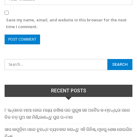
Save my name, email, and website in this browser for the next
time I comment.
RECENT POSTS
୮ ସନ୍ତାନର ମାଆ ହୋଇ ମଧ୍ୟ ରଖିଲା ପର ପୁରୁଷ ସହ ଅବୈଧ ସ-ମ୍ବନ୍ଧ,ତା ପରେ
ନିଜ ବଡ଼ ପୁଅ ସହ ମିଶି,ଜାଣନ୍ତୁ ପୁରା ଘ-ଟଣା
ସାପ କାମୁଡ଼ିବା ପରେ ତୁରନ୍ତ ବ୍ୟବହାର କରନ୍ତୁ ଏହି ଜିନିଷ, ମୂଳରୁ ଶେଷ ହୋଇଯିବ
ବି-ଷ