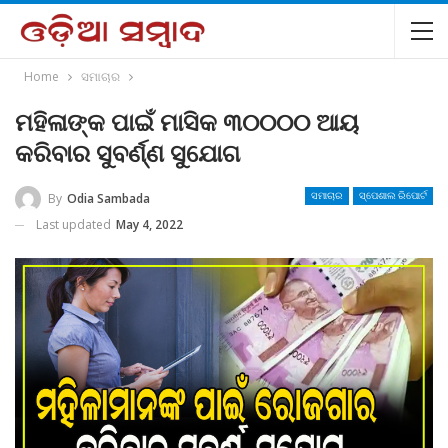
Home
ସମାଚାର
ମହିଳାଙ୍କ ପାଇଁ ମାସିକ ୩୦୦୦୦ ଆୟ
କରିବାର ସୁବର୍ଣ୍ଣ ସୁଯୋଗ
By
Odia Sambada
ସମାଚାର
ସ୍ପେଶାଲ ରିପୋର୍ଟ
Last updated
May 4, 2022