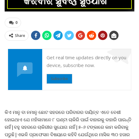
0
Share
Get real time updates directly on you
device, subscribe now.
Subscribe
କିଏ ମାନୁ ବା ନମାନୁ ଛୋଟ ସହରରେ ପରିବାରର ଦାୟିତ୍ବ ଏତେ ବେଶୀ
ହୋଇଥାଏ ଯେ ମହିଳାମାନେ ୮ ଘଣ୍ଟା ଚାକିରି ପାଇଁ ବାହାରକୁ ବାହାରି ପାରନ୍ତି
ନାହିଁ|ବହୁ ସହରରେ ଚାକିରୀର ସୁଯୋଗ ନାହିଁ|୫-୬ ଟଙ୍କାରେ କାମ କରିବାକୁ
ପଡୁଛି|ଏଭଳି ପ୍ରଫେସନ ବିଷୟରେ କହିବି ଯେଉଁଥିରେ ମାସିକ ୩୦ ହଜାର