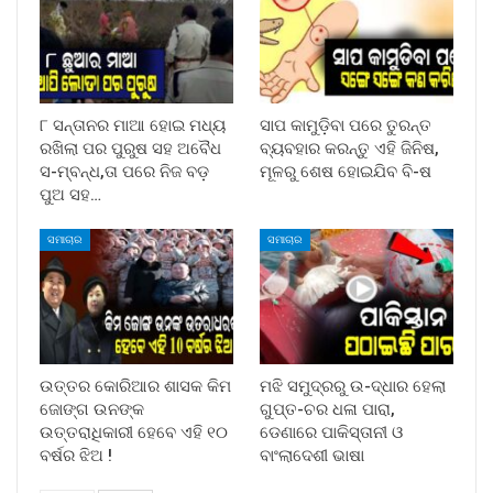
୮ ସନ୍ତାନର ମାଆ ହୋଇ ମଧ୍ୟ
ସାପ କାମୁଡ଼ିବା ପରେ ତୁରନ୍ତ
ରଖିଲା ପର ପୁରୁଷ ସହ ଅବୈଧ
ବ୍ୟବହାର କରନ୍ତୁ ଏହି ଜିନିଷ,
ସ-ମ୍ବନ୍ଧ,ତା ପରେ ନିଜ ବଡ଼
ମୂଳରୁ ଶେଷ ହୋଇଯିବ ବି-ଷ
ପୁଅ ସହ…
ସମାଚାର
ସମାଚାର
ଉତ୍ତର କୋରିଆର ଶାସକ କିମ
ମଝି ସମୁଦ୍ରରୁ ଉ-ଦ୍ଧାର ହେଲା
ଜୋଙ୍ଗ ଉନଙ୍କ
ଗୁପ୍ତ-ଚର ଧଳା ପାରା,
ଉତ୍ତରାଧିକାରୀ ହେବେ ଏହି ୧୦
ଡେଣାରେ ପାକିସ୍ତାନୀ ଓ
ବର୍ଷର ଝିଅ !
ବାଂଲାଦେଶୀ ଭାଷା