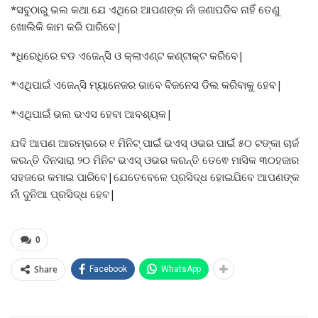
*ସବୁଠାରୁ ଭଲ କଥା ଯେ ଏଥିରେ ଆପଣଙ୍କ ନାଁ ଜଣାପଡିବ ନାହିଁ ତେଣୁ
ଖୋଲିକି କାମ କରି ପାରିବେ|
*ଧିରେଧିରେ ବଡ ଏଜେନ୍ସି ଓ କ୍ଲାଏଣ୍ଟ କଣ୍ଟାକ୍ଟ କରିବେ|
*ଏଥିପାଇଁ ଏଜେନ୍ସି ମ୍ୟାନେଜର ଭାବେ ବିଜନେସ ଡିଲ କରିବାକୁ ହେବ|
*ଏଥିପାଇଁ ଭଲ ଭଏସ ହେବା ଆବଶ୍ୟକ|
ଯଦି ଆପଣ ଆରମ୍ଭରେ ୧ ମିନିଟ୍ ପାଇଁ ଭଏସ୍ ଓଭର ପାଇଁ ୫୦ ଟଙ୍କା ଚାର୍ଜ
କରନ୍ତି ଦିନସାରା ୨୦ ମିନିଟ ଭଏସ୍ ଓଭର କରନ୍ତି ତେଵେ ମାସିକ ୩୦ହଜାର
ସହଜରେ କମାଇ ପାରିବେ|ଯେତେବେଳେ ପ୍ରସିଦ୍ଧ ହୋଇଯିବେ ଆପଣଙ୍କ
ନାଁ ଦୁନିଆ ପ୍ରସିଦ୍ଧ ହେବ|
0
Share
Facebook
WhatsApp