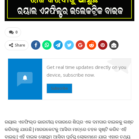
0
Share
Get real time updates directly on you
device, subscribe now.
Subscribe
ରୟାଲ ଏନଫିଲ୍ଡ ଭାରତୀୟ ବଜାରରେ ଶିଘ୍ର ଏକ ଦମଦାର ବାଇକକୁ ଲଞ୍ଚ
କରିବାକୁ ଯାଉଛି|ମାରରକେଟକୁ ଆସିବା ମାତ୍ରେ ଚହଳ ସୃଷ୍ଟି କରିବ ଏହି
ବାଇକ୍|ଏହି ବାଇକ ସୋରୁମ ଆସିବା ପୂର୍ବରୁ ଲୋକମାନେ ଯାଇ ଏହାର ତଥ୍ୟ