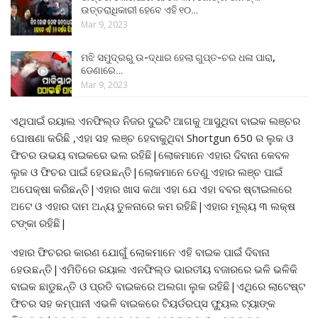
ଉତ୍ତରାଧିକାରୀ ହେବେ ଏହି ୧୦…
Mar 9, 2023
ମଝି ସମୁଦ୍ରରୁ ଉ-ଦ୍ଧାର ହେଲା ଗୁପ୍ତ-ଚର ଧଳା ପାରା,
ଡେଣାରେ…
Mar 9, 2023
ଏଥିପାଇଁ ରୟାଲ ଏନଫିଲ୍ଡ ନିଜର ଦୁଇଟି ଆଗକୁ ଆସୁଥିବା ବାଇକ ଲଞ୍ଚର
ଘୋଷଣା କରିଛି ,ଏହା ସହ ଲଞ୍ଚ ହେବାକୁଥିବା Shortgun 650 ର ଲୁକ ଓ
ଫିଚର ଉଭୟ ବାଇକରେ ଭଲ ରହିଛି|ଲୋକମାନେ ଏହାର ଦିବାନା କେବଳ
ଲୁକ ଓ ଫିଚର ପାଇଁ ହେଉଛନ୍ତି|ଲୋକମାନେ ତେଣୁ ଏହାର ଲଞ୍ଚ ପାଇଁ
ଅପେକ୍ଷା କରିଛନ୍ତି|ଏହାର ଖାସ କଥା ଏହା ଯେ ଏହା ବବର ଷ୍ଟାଇଲରେ
ଅଟେ ଓ ଏହାର ଦାମ ଅନ୍ୟ ତୁଳନାରେ କମ ରହିଛି|ଏହାର ମୂଲ୍ୟ ୩ ଲକ୍ଷ
ଟଙ୍କା ରହିଛି|
ଏହାର ଫିଚରର କାରଣ ଯୋଗୁଁ ଲୋକମାନେ ଏହି ବାଇକ ପାଇଁ ଦିବାନା
ହେଉଛନ୍ତି|ଏମିତିରେ ରୟାଲ ଏନଫିଲ୍ଡ ଭାରତୀୟ ବଜାରରେ ଭଳି ଭଳିକି
ବାଇକ ଛାଡୁଛନ୍ତି ଓ ପ୍ରତି ବାଇକରେ ଅଲଗା ଲୁକ ରହିଛି|ଏଥିରେ ଲାଟେଷ୍ଟ
ଫିଚର ସହ କମ୍ପାନୀ ଏଭଳି ବାଇକରେ ଟିୟର୍ଡରପ୍ସ ଫ୍ୟୁଲ ଟ୍ୟାଙ୍କ