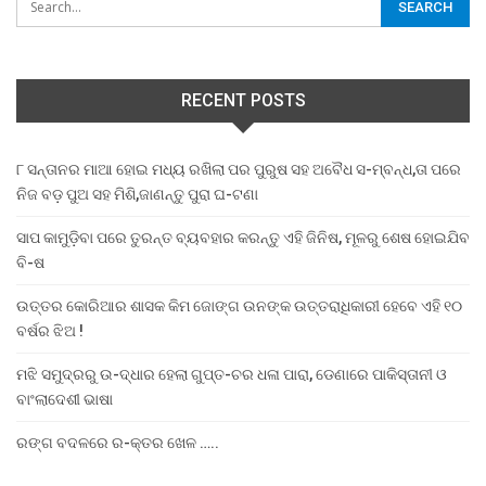
RECENT POSTS
୮ ସନ୍ତାନର ମାଆ ହୋଇ ମଧ୍ୟ ରଖିଲା ପର ପୁରୁଷ ସହ ଅବୈଧ ସ-ମ୍ବନ୍ଧ,ତା ପରେ
ନିଜ ବଡ଼ ପୁଅ ସହ ମିଶି,ଜାଣନ୍ତୁ ପୁରା ଘ-ଟଣା
ସାପ କାମୁଡ଼ିବା ପରେ ତୁରନ୍ତ ବ୍ୟବହାର କରନ୍ତୁ ଏହି ଜିନିଷ, ମୂଳରୁ ଶେଷ ହୋଇଯିବ
ବି-ଷ
ଉତ୍ତର କୋରିଆର ଶାସକ କିମ ଜୋଙ୍ଗ ଉନଙ୍କ ଉତ୍ତରାଧିକାରୀ ହେବେ ଏହି ୧୦
ବର୍ଷର ଝିଅ !
ମଝି ସମୁଦ୍ରରୁ ଉ-ଦ୍ଧାର ହେଲା ଗୁପ୍ତ-ଚର ଧଳା ପାରା, ଡେଣାରେ ପାକିସ୍ତାନୀ ଓ
ବାଂଲାଦେଶୀ ଭାଷା
ରଙ୍ଗ ବଦଳରେ ର-କ୍ତର ଖେଳ …..