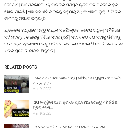
ନେଲେଣି|ଆମେରିକାରେ ଏହି ବାଇକର ସମସ୍ତ ୟୁନିଟ କିଛି ମିନିଟରେ ବୁକ
ହୋଇ ଯାଇଛି|ଏହା ସହ ଏହି ବାଇକକୁ ସବୁଠାରୁ ଅଧିକ ଏହାର ଲୁକ୍ ଓ ଫିଚର
କାରଣରୁ ପସନ୍ଦ କରୁଛନ୍ତି|
ଯୁବକଙ୍କ ମଧ୍ୟରେ ସବୁଠୁ ରୟାଲ ଏନଫିଲ୍ଡର‌ କ୍ରେଜ ଅଧିକ|ଏମିତିରେ
ଏହି ମହଙ୍ଗା ବାଇକକୁ କିଣିବା ସହଜ ନୁହେଁ|ଏହା ସତ୍ୟ ଯେ ଏହାକୁ କିଣିବାକୁ
ବଡ କଷ୍ଟ ହୋଇଥାଏ ତେଣୁ ଯଦି କମ ଦାମରେ ଦମଦାର ଫିଚର ମିଳେ ତେବେ
ଏଭଳି ସୁଯୋଗ ଛାଡିବା ଅନୁଚିତ|
RELATED POSTS
୮ ସନ୍ତାନର ମାଆ ହୋଇ ମଧ୍ୟ ରଖିଲା ପର ପୁରୁଷ ସହ ଅବୈଧ
ସ-ମ୍ବନ୍ଧ,ତା…
Mar 9, 2023
ସାପ କାମୁଡ଼ିବା ପରେ ତୁରନ୍ତ ବ୍ୟବହାର କରନ୍ତୁ ଏହି ଜିନିଷ,
ମୂଳରୁ ଶେଷ…
Mar 9, 2023
ଉତ୍ତର କୋରିଆର ଶାସକ କିମ ଜୋଙ୍ଗ ଉନଙ୍କ