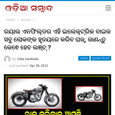
Home
ସମାଚାର
ରୟାଲ ଏନଫିଲ୍ଡର ଏହି ଇଲେକ୍ଟ୍ରିକ ବାଇକ
ସବୁ ଲୋକଙ୍କ ହୃଦୟରେ କରିବ ରାଜ୍, ଜାଣନ୍ତୁ
କେଵେ ହେବ ଲଞ୍ଚ୍ ?
By
Odia Sambada
ସମାଚାର
ସ୍ପେଶାଲ ରିପୋର୍ଟ
Last updated
Apr 28, 2022