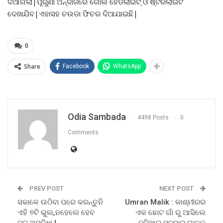
ଦିଆଗଲା|ପୂରୁଣା ଅନ୍ଦାଜରେ ଗୋଲ ହେଡଲାଇଟ୍ ଓ ଷ୍ଟରଲାଇଟ
ଦେଖାଯିବ|ଏହାସହ ଚଉଡା ଫିଚର ଦିଆଯାଇଛି|
0
Share
Facebook
WhatsApp
Odia Sambada
4498 Posts
0
Comments
PREV POST
NEXT POST
ସକାଳେ ଉଠିବା ପରେ କରନ୍ତୁନି
Umran Malik : କାଶ୍ମୀରର
ଏହି ୭ଟି ଭୁଲ,ନହେଲେ ହେବ
ଏକ ଛୋଟ ଗାଁ ରୁ ଆସିଲେ
ବଡ ଅସୁବିଧା !
ଦୁନିଆର ସବୁଠାରୁ ଘାତକ