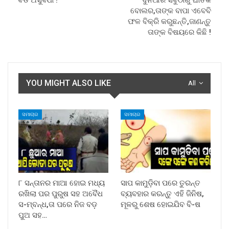
ବୋଲର,ତାଙ୍କ ବାପା ଏବେବି
ଫଳ ବିକ୍ରି କରୁଛନ୍ତି,ଜାଣନ୍ତୁ
ତାଙ୍କ ବିଷୟରେ କିଛି !
YOU MIGHT ALSO LIKE
All
ସମାଚାର
ସମାଚାର
୮ ସନ୍ତାନର ମାଆ ହୋଇ ମଧ୍ୟ
ସାପ କାମୁଡ଼ିବା ପରେ ତୁରନ୍ତ
ରଖିଲା ପର ପୁରୁଷ ସହ ଅବୈଧ
ବ୍ୟବହାର କରନ୍ତୁ ଏହି ଜିନିଷ,
ସ-ମ୍ବନ୍ଧ,ତା ପରେ ନିଜ ବଡ଼
ମୂଳରୁ ଶେଷ ହୋଇଯିବ ବି-ଷ
ପୁଅ ସହ…