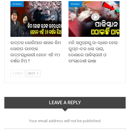
ସମାଚାର
ସମାଚାର
ଉତ୍ତର କୋରିଆର ଶାସକ କିମ
ମଝି ସମୁଦ୍ରରୁ ଉ-ଦ୍ଧାର ହେଲା
ଜୋଙ୍ଗ ଉନଙ୍କ
ଗୁପ୍ତ-ଚର ଧଳା ପାରା,
ଉତ୍ତରାଧିକାରୀ ହେବେ ଏହି ୧୦
ଡେଣାରେ ପାକିସ୍ତାନୀ ଓ
ବର୍ଷର ଝିଅ !
ବାଂଲାଦେଶୀ ଭାଷା
PREV
NEXT
LEAVE A REPLY
Your email address will not be published.