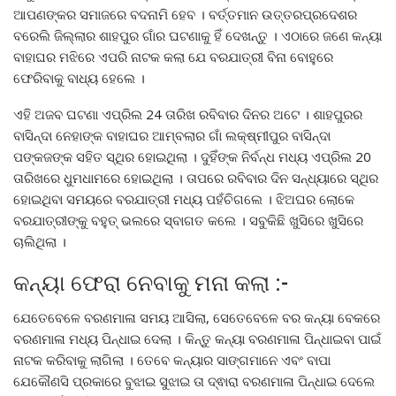
ଆପଣଙ୍କର ସମାଜରେ ବଦନାମି ହେବ । ବର୍ତ୍ତମାନ ଉତ୍ତରପ୍ରଦେଶର
ବରେଲି ଜିଲ୍ଲାର ଶାହପୁର ଗାଁର ଘଟଣାକୁ ହିଁ ଦେଖନ୍ତୁ । ଏଠାରେ ଜଣେ କନ୍ୟା
ବାହାଘର ମଝିରେ ଏପରି ନାଟକ କଲା ଯେ ବରଯାତ୍ରୀ ବିନା ବୋହୁରେ
ଫେରିବାକୁ ବାଧ୍ୟ ହେଲେ ।
ଏହି ଅଜବ ଘଟଣା ଏପ୍ରିଲ 24 ତାରିଖ ରବିବାର ଦିନର ଅଟେ । ଶାହପୁରର
ବାସିନ୍ଦା ନେହାଙ୍କ ବାହାଘର ଆମ୍ବଲାର ଗାଁ ଲକ୍ଷ୍ମୀପୁର ବାସିନ୍ଦା
ପଙ୍କଜଙ୍କ ସହିତ ସ୍ଥିର ହୋଇଥିଲା । ଦୁହିଁଙ୍କ ନିର୍ବନ୍ଧ ମଧ୍ୟ ଏପ୍ରିଲ 20
ତାରିଖରେ ଧୁମଧାମରେ ହୋଇଥିଲା । ତାପରେ ରବିବାର ଦିନ ସନ୍ଧ୍ୟାରେ ସ୍ଥିର
ହୋଇଥିବା ସମୟରେ ବରଯାତ୍ରୀ ମଧ୍ୟ ପହଁଚିଗଲେ । ଝିଅଘର ଲୋକେ
ବରଯାତ୍ରୀଙ୍କୁ ବହୁତ୍ ଭଲରେ ସ୍ବାଗତ କଲେ । ସବୁକିଛି ଖୁସିରେ ଖୁସିରେ
ଚାଲିଥିଲା ।
କନ୍ୟା ଫେରା ନେବାକୁ ମନା କଲା :-
ଯେତେବେଳେ ବରଣମାଳା ସମୟ ଆସିଲା, ସେତେବେଳେ ବର କନ୍ୟା ବେକରେ
ବରଣମାଳା ମଧ୍ୟ ପିନ୍ଧାଇ ଦେଲା । କିନ୍ତୁ କନ୍ୟା ବରଣମାଳା ପିନ୍ଧାଇବା ପାଇଁ
ନାଟକ କରିବାକୁ ଲାଗିଲା । ତେବେ କନ୍ୟାର ସାଙ୍ଗମାନେ ଏବଂ ବାପା
ଯେକୌଣସି ପ୍ରକାରେ ବୁଝାଇ ସୁଝାଇ ତା ଦ୍ଵାରା ବରଣମାଳା ପିନ୍ଧାଇ ଦେଲେ