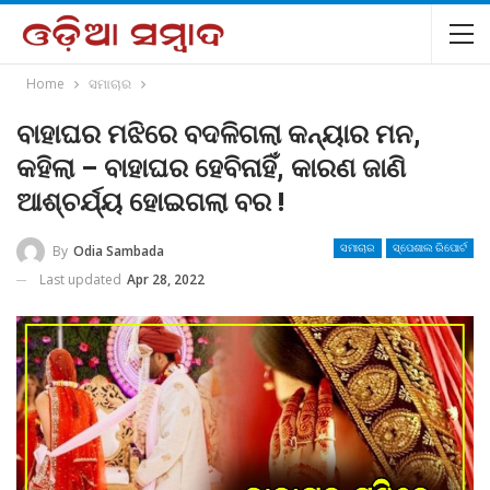
Home
ସମାଚାର
ବାହାଘର ମଝିରେ ବଦଳିଗଲା କନ୍ୟାର ମନ,
କହିଲା – ବାହାଘର ହେବିନାହିଁ, କାରଣ ଜାଣି
ଆଶ୍ଚର୍ଯ୍ୟ ହୋଇଗଲା ବର !
By
Odia Sambada
ସମାଚାର
ସ୍ପେଶାଲ ରିପୋର୍ଟ
Last updated
Apr 28, 2022