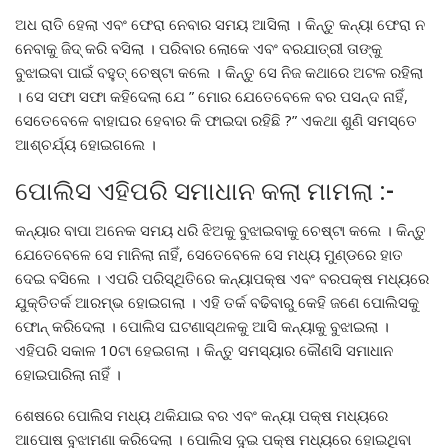
ଅଧ ରାତି ହେଲା ଏବଂ ଫେରା ନେବାର ସମୟ ଆସିଲା । କିନ୍ତୁ କନ୍ୟା ଫେରା ନ
ନେବାକୁ ଜିଦ୍ କରି ବସିଲା । ପରିବାର ଲୋକେ ଏବଂ ବରଯାତ୍ରୀ ତାଙ୍କୁ
ବୁଝାଇବା ପାଇଁ ବହୁତ୍ ଚେଷ୍ଟା କଲେ । କିନ୍ତୁ ସେ ନିଜ କଥାରେ ଅଟଳ ରହିଲା
। ସେ ସଫା ସଫା କହିଦେଲା ଯେ ” ମୋର ଯେତେବେଳେ ବର ପସନ୍ଦ ନାହିଁ,
ସେତେବେଳେ ବାହାଘର ହେବାର କି ଫାଇଦା ରହିଛି ?” ଏକଥା ଶୁଣି ସମସ୍ତେ
ଆଶ୍ଚର୍ଯ୍ୟ ହୋଇଗଲେ ।
ପୋଲିସ ଏହିପରି ସମାଧାନ କଲା ମାମଲା :-
କନ୍ୟାର ବାପା ଅନେକ ସମୟ ଧରି ଝିଅକୁ ବୁଝାଇବାକୁ ଚେଷ୍ଟା କଲେ । କିନ୍ତୁ
ଯେତେବେଳେ ସେ ମାନିଲା ନାହିଁ, ସେତେବେଳେ ସେ ମଧ୍ୟ ମୁଣ୍ଡରେ ହାତ
ଦେଇ ବସିଲେ । ଏପରି ପରିସ୍ଥିତିରେ କନ୍ୟାପକ୍ଷ ଏବଂ ବରପକ୍ଷ ମଧ୍ୟରେ
ଯୁକ୍ତିତର୍କ ଆରମ୍ଭ ହୋଇଗଲା । ଏହି ତର୍କ ବଢିବାରୁ କେହି ଜଣେ ପୋଲିସକୁ
ଫୋନ୍ କରିଦେଲା । ପୋଲିସ ଘଟଣାସ୍ଥଳକୁ ଆସି କନ୍ୟାକୁ ବୁଝାଇଲା ।
ଏହିପରି ସକାଳ 10ଟା ହେଇଗଲା । କିନ୍ତୁ ସମସ୍ୟାର କୌଣସି ସମାଧାନ
ହୋଇପାରିଲା ନାହିଁ ।
ଶେଷରେ ପୋଲିସ ମଧ୍ୟ ଥକିଯାଇ ବର ଏବଂ କନ୍ୟା ପକ୍ଷ ମଧ୍ୟରେ
ଆପୋଷ ବୁଝାମଣା କରିଦେଲା । ପୋଲିସ ଦୁଇ ପକ୍ଷ ମଧ୍ୟରେ ହୋଇଥିବା