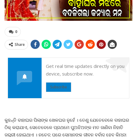
0
Share
Get real time updates directly on you
device, subscribe now.
Subscribe
କୁହନ୍ତି ବାହାଘର ପିଲାଙ୍କ ଖେଳଘର ନୁହେଁ । ତେଣୁ ଯେତେବେଳେ ବାହାଘର
ଠିକ୍ କରାଯାଏ, ସେତେବେଳେ ପ୍ରଥମେ ପୁଅଝିଅଙ୍କ ମତ ଜାଣିବା ନିହାତି
ଜରୁରୀ ହୋଇଥାଏ । ନଚେତ୍ ପରେ ସେମାନଙ୍କ ଜୀବନ ବର୍ବାଦ ହେବ କିମ୍ବା