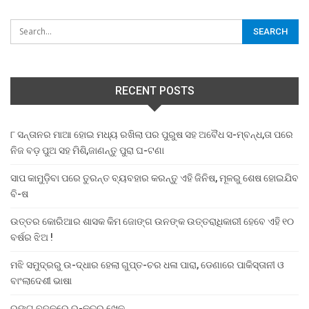
RECENT POSTS
୮ ସନ୍ତାନର ମାଆ ହୋଇ ମଧ୍ୟ ରଖିଲା ପର ପୁରୁଷ ସହ ଅବୈଧ ସ-ମ୍ବନ୍ଧ,ତା ପରେ
ନିଜ ବଡ଼ ପୁଅ ସହ ମିଶି,ଜାଣନ୍ତୁ ପୁରା ଘ-ଟଣା
ସାପ କାମୁଡ଼ିବା ପରେ ତୁରନ୍ତ ବ୍ୟବହାର କରନ୍ତୁ ଏହି ଜିନିଷ, ମୂଳରୁ ଶେଷ ହୋଇଯିବ
ବି-ଷ
ଉତ୍ତର କୋରିଆର ଶାସକ କିମ ଜୋଙ୍ଗ ଉନଙ୍କ ଉତ୍ତରାଧିକାରୀ ହେବେ ଏହି ୧୦
ବର୍ଷର ଝିଅ !
ମଝି ସମୁଦ୍ରରୁ ଉ-ଦ୍ଧାର ହେଲା ଗୁପ୍ତ-ଚର ଧଳା ପାରା, ଡେଣାରେ ପାକିସ୍ତାନୀ ଓ
ବାଂଲାଦେଶୀ ଭାଷା
ରଙ୍ଗ ବଦଳରେ ର-କ୍ତର ଖେଳ …..