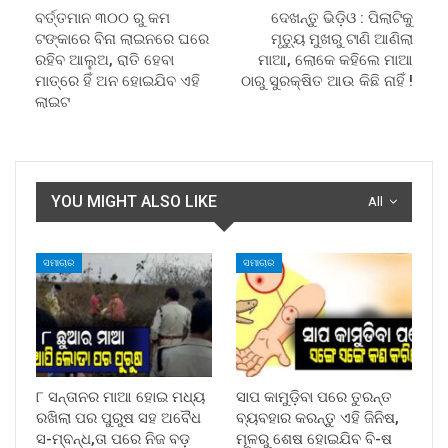
ବର୍ତ୍ତମାନ ୩୦୦ ରୁ କମ
ଦେଖନ୍ତୁ ଭିଡ଼ିଓ : ପିଲାଟିକୁ
ଟଙ୍କାରେ ବିନା ଲାଇନରେ ଘରେ
ମୃତ୍ୟୁ ମୁଖରୁ ଟାଣି ଆଣିଲା
ରହିବ ଆଲୁଅ, ରାତି ହେବା
ମାଆ, ଲୋକେ କହିଲେ ମାଆ
ମାତ୍ରେ ହିଁ ଅନ ହୋଇଯିବ ଏହି
ଠାରୁ ସୁରକ୍ଷିତ ଆଉ କିଛି ନାହିଁ !
ଲାଇଟ
YOU MIGHT ALSO LIKE
All
ସମାଚାର
ସମାଚାର
୮ ସନ୍ତାନର ମାଆ ହୋଇ ମଧ୍ୟ
ସାପ କାମୁଡ଼ିବା ପରେ ତୁରନ୍ତ
ରଖିଲା ପର ପୁରୁଷ ସହ ଅବୈଧ
ବ୍ୟବହାର କରନ୍ତୁ ଏହି ଜିନିଷ,
ସ-ମ୍ବନ୍ଧ,ତା ପରେ ନିଜ ବଡ଼
ମୂଳରୁ ଶେଷ ହୋଇଯିବ ବି-ଷ