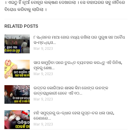
। ଏଇଠୁ ହିଁ ନୂଆଁ ବୋହୂର ଲକ୍ଷଣ ଦେଖାଗଲା । ସେ ବାହାଘରର ସବୁ ନୀତିରେ
ବିରୋଧ କରିବାକୁ ଲାଗିଲା ।
RELATED POSTS
୮ ସନ୍ତାନର ମାଆ ହୋଇ ମଧ୍ୟ ରଖିଲା ପର ପୁରୁଷ ସହ ଅବୈଧ
ସ-ମ୍ବନ୍ଧ,ତା…
Mar 9, 2023
ସାପ କାମୁଡ଼ିବା ପରେ ତୁରନ୍ତ ବ୍ୟବହାର କରନ୍ତୁ ଏହି ଜିନିଷ,
ମୂଳରୁ ଶେଷ…
Mar 9, 2023
ଉତ୍ତର କୋରିଆର ଶାସକ କିମ ଜୋଙ୍ଗ ଉନଙ୍କ
ଉତ୍ତରାଧିକାରୀ ହେବେ ଏହି ୧୦…
Mar 9, 2023
ମଝି ସମୁଦ୍ରରୁ ଉ-ଦ୍ଧାର ହେଲା ଗୁପ୍ତ-ଚର ଧଳା ପାରା,
ଡେଣାରେ…
Mar 9, 2023