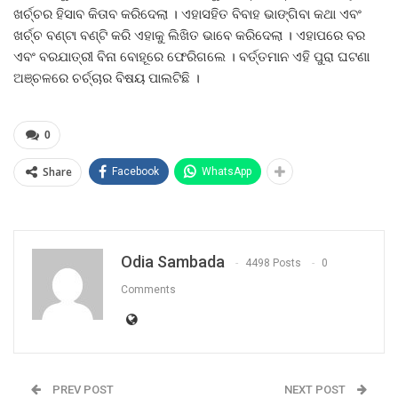
ଖର୍ଚ୍ଚର ହିସାବ କିତାବ କରିଦେଲା । ଏହାସହିତ ବିବାହ ଭାଙ୍ଗିବା କଥା ଏବଂ
ଖର୍ଚ୍ଚ ବଣ୍ଟା ବଣ୍ଟି କରି ଏହାକୁ ଲିଖିତ ଭାବେ କରିଦେଲା । ଏହାପରେ ବର
ଏବଂ ବରଯାତ୍ରୀ ବିନା ବୋହୂରେ ଫେରିଗଲେ । ବର୍ତ୍ତମାନ ଏହି ପୁରା ଘଟଣା
ଅଞ୍ଚଳରେ ଚର୍ଚ୍ଚାର ବିଷୟ ପାଲଟିଛି ।
0
Share
Facebook
WhatsApp
Odia Sambada
4498 Posts
0
Comments
PREV POST
NEXT POST