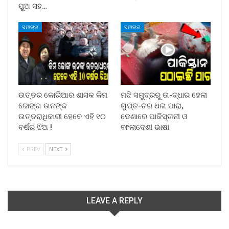
ପୁଅ ସହ…
ସମାଚାର
ସମାଚାର
ଉତ୍ତର କୋରିଆର ଶାସକ କିମ
ମଝି ସମୁଦ୍ରରୁ ଉ-ଦ୍ଧାର ହେଲା
ଜୋଙ୍ଗ ଉନଙ୍କ
ଗୁପ୍ତ-ଚର ଧଳା ପାରା,
ଉତ୍ତରାଧିକାରୀ ହେବେ ଏହି ୧୦
ଡେଣାରେ ପାକିସ୍ତାନୀ ଓ
ବର୍ଷର ଝିଅ !
ବାଂଲାଦେଶୀ ଭାଷା
PREV
NEXT
LEAVE A REPLY