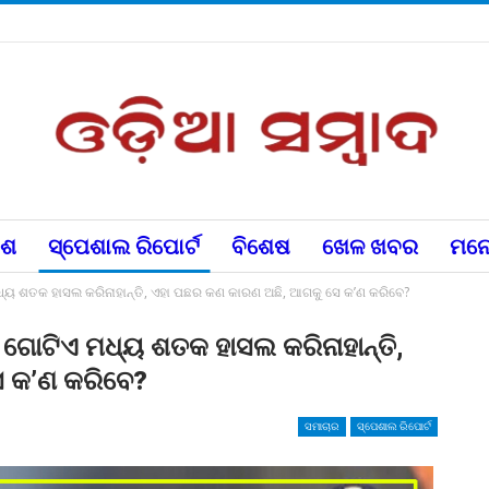
େଶ
ସ୍ପେଶାଲ ରିପୋର୍ଟ
ବିଶେଷ
ଖେଳ ଖବର
ମନୋ
୍ୟ ଶତକ ହାସଲ କରିନାହାନ୍ତି, ଏହା ପଛର କଣ କାରଣ ଅଛି, ଆଗକୁ ସେ କ’ଣ କରିବେ?
ଗୋଟିଏ ମଧ୍ୟ ଶତକ ହାସଲ କରିନାହାନ୍ତି,
େ କ’ଣ କରିବେ?
ସମାଚାର
ସ୍ପେଶାଲ ରିପୋର୍ଟ