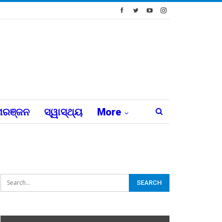
ରଞ୍ଜନ
ସ୍ୱାସ୍ଥ୍ୟ
More