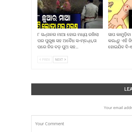
୮ ସନ୍ତାନର ମାଆ ହୋଇ ମଧ୍ୟ ରଖିଲା
ସାପ କାମୁଡ଼ିବ
ପର ପୁରୁଷ ସହ ଅବୈଧ ସ-ମ୍ବନ୍ଧ,ତା
କରନ୍ତୁ ଏହି ଜ
ପରେ ନିଜ ବଡ଼ ପୁଅ ସହ…
ହୋଇଯିବ ବି-
PREV
NEXT
LEA
Your email addr