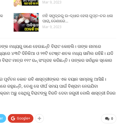
Mar 9, 2023
୍କ
ମଝି ସମୁଦ୍ରରୁ ଉ-ଦ୍ଧାର ହେଲା ଗୁପ୍ତ-ଚର ଧଳା
ପାରା, ଡେଣାରେ…
Mar 9, 2023
ାନଙ୍କ ମଧ୍ୟରୁ ଜଣେ ହେଉଛନ୍ତି ବିରାଟ କୋହଲି। ତାଙ୍କ ନାମରେ
ମଧ୍ୟରେ ୪୩ଟି ଦିନିକିଆ ଓ ୨୭ଟି ଟେଷ୍ଟ ଶତକ ମଧ୍ୟ ସାମିଲ ରହିଛି। ଯଦି
ିରାଟ ମାତ୍ର ୧୧୯ ରନ୍ ସଂଗ୍ରହ କରିଛନ୍ତି। ତାଙ୍କର ସର୍ବାଧିକ ସ୍କୋର
ପୂର୍ବତନ କୋଚ ରବି ଶାସ୍ତ୍ରୀଙ୍କର ଏକ ବୟାନ ସାମ୍ନାକୁ ଆସିଛି।
ାପରେ ରହୁଛନ୍ତି, ତେଣୁ ସେ ଦୀର୍ଘ ସମୟ ପାଇଁ ବିଶ୍ରାମ ନେଇଯିବା
ମ ଅଛୁ ସେଥିରୁ ବିରାଟଙ୍କୁ ବିରତି ଦେବା ଜରୁରୀ ବୋଲି ଶାସ୍ତ୍ରୀ ନିଜର
er
Google+
0