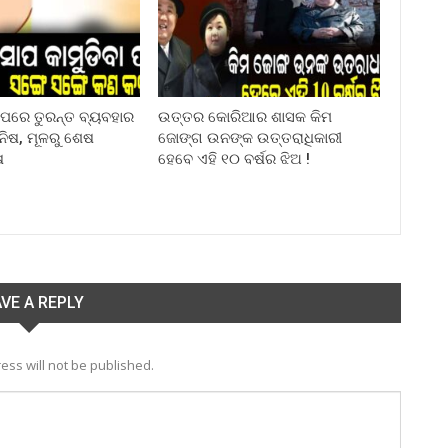
ା ପରେ ତୁରନ୍ତ ବ୍ୟବହାର
ଉତ୍ତର କୋରିଆର ଶାସକ କିମ
ିନିଷ, ମୂଳରୁ ଶେଷ
ଜୋଙ୍ଗ ଉନଙ୍କ ଉତ୍ତରାଧିକାରୀ
ଷ
ହେବେ ଏହି ୧୦ ବର୍ଷର ଝିଅ !
VE A REPLY
ess will not be published.