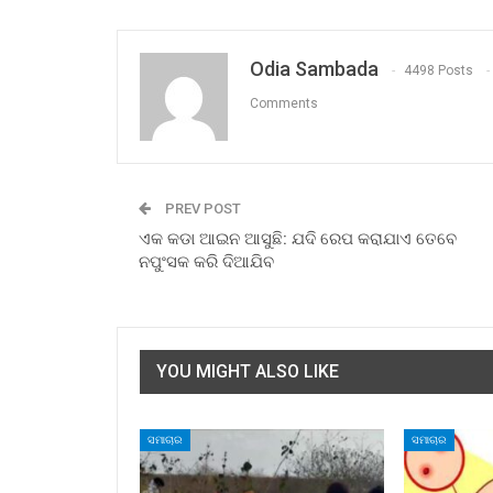
Odia Sambada
4498 Posts
Comments
PREV POST
ଏକ କଡା ଆଇନ ଆସୁଛି: ଯଦି ରେପ କରାଯାଏ ତେବେ
ନପୁଂସକ କରି ଦିଆଯିବ
YOU MIGHT ALSO LIKE
ସମାଚାର
ସମାଚାର