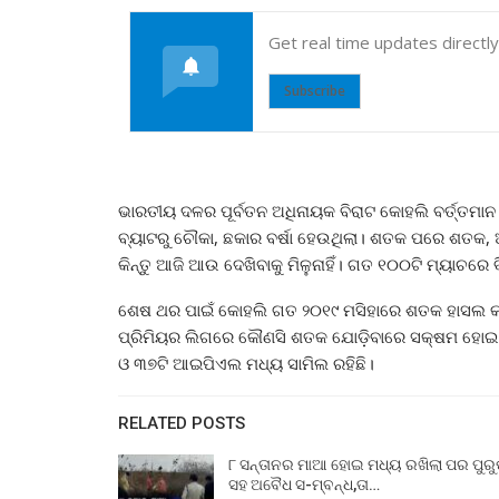
Get real time updates directl
Subscribe
ଭାରତୀୟ ଦଳର ପୂର୍ବତନ ଅଧିନାୟକ ବିରାଟ କୋହଲି ବର୍ତ୍ତମାନ 
ବ୍ୟାଟରୁ ଚୌକା, ଛକାର ବର୍ଷା ହେଉଥିଲା। ଶତକ ପରେ ଶତକ, 
କିନ୍ତୁ ଆଜି ଆଉ ଦେଖିବାକୁ ମିଳୁନାହିଁ। ଗତ ୧୦୦ଟି ମ୍ୟାଚରେ
ଶେଷ ଥର ପାଇଁ କୋହଲି ଗତ ୨୦୧୯ ମସିହାରେ ଶତକ ହାସଲ କରି
ପ୍ରିମିୟର ଲିଗରେ କୌଣସି ଶତକ ଯୋଡ଼ିବାରେ ସକ୍ଷମ ହୋଇ ପାରି
ଓ ୩୭ଟି ଆଇପିଏଲ ମଧ୍ୟ ସାମିଲ ରହିଛି।
RELATED POSTS
୮ ସନ୍ତାନର ମାଆ ହୋଇ ମଧ୍ୟ ରଖିଲା ପର ପୁର
ସହ ଅବୈଧ ସ-ମ୍ବନ୍ଧ,ତା…