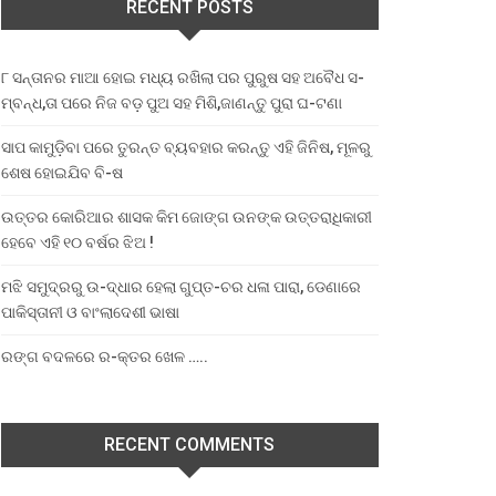
RECENT POSTS
୮ ସନ୍ତାନର ମାଆ ହୋଇ ମଧ୍ୟ ରଖିଲା ପର ପୁରୁଷ ସହ ଅବୈଧ ସ-
ମ୍ବନ୍ଧ,ତା ପରେ ନିଜ ବଡ଼ ପୁଅ ସହ ମିଶି,ଜାଣନ୍ତୁ ପୁରା ଘ-ଟଣା
ସାପ କାମୁଡ଼ିବା ପରେ ତୁରନ୍ତ ବ୍ୟବହାର କରନ୍ତୁ ଏହି ଜିନିଷ, ମୂଳରୁ
ଶେଷ ହୋଇଯିବ ବି-ଷ
ଉତ୍ତର କୋରିଆର ଶାସକ କିମ ଜୋଙ୍ଗ ଉନଙ୍କ ଉତ୍ତରାଧିକାରୀ
ହେବେ ଏହି ୧୦ ବର୍ଷର ଝିଅ !
ମଝି ସମୁଦ୍ରରୁ ଉ-ଦ୍ଧାର ହେଲା ଗୁପ୍ତ-ଚର ଧଳା ପାରା, ଡେଣାରେ
ପାକିସ୍ତାନୀ ଓ ବାଂଲାଦେଶୀ ଭାଷା
ରଙ୍ଗ ବଦଳରେ ର-କ୍ତର ଖେଳ …..
RECENT COMMENTS