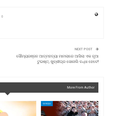
0
NEXT POST
ସୌମ୍ୟରଞ୍ଜନ ଆତ୍ମହତ୍ୟା ମାମଲାରେ ଆସିଲା ଏକ ନୂଆ
ଟୁଇଷ୍ଟ, ଖୁବ୍‌ଶୀଘ୍ର ସୋନାଲି ବନ୍ଧା ହେବେ!
More From Author
ସମାଚାର