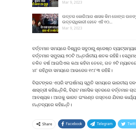
Mar 9, 2023
ଉତ୍ତର କୋରିଆର ଶାସକ କିମ ଜୋଙ୍ଗ ଉନଙ
ଉତ୍ତରାଧିକାରୀ ହେବେ ଏହି ୧୦…
Mar 9, 2023
ବର୍ତ୍ତମାନ ସମୟରେ ବିଶ୍ୱର ସବୁଠାରୁ ଶ୍ରେଷ୍ଠ ବ୍ୟାଟ୍ସମ୍ୟ
ବର୍ତ୍ତମାନ ସମୁଦାୟ ୭୦ଟି ଅନ୍ତର୍ଜାତୀୟ ଶତକ ରହିଛି। ସେଥି
ଚଳିତ ବର୍ଷ ଆଇପିଏଲ କଥା କହିବା ତେବେ, ଗତ ୭ଟି ମ୍ୟାଚରେ ବ
୪୮ ରହିଥିବା ସମୟରେ ଆଭରେଜ ୧୯.୮୩ ରହିଛି।
ବିରାଟଙ୍କର ଏପରି ସଂଘର୍ଷମୟ ସ୍ଥିତି ସମୟରେ ଭାରତୀୟ ଦଳର 
ଶାସ୍ତ୍ରୀ କହିଛନ୍ତିକି, ବିରାଟ ମାନସିକ ସ୍ତରରେ ବର୍ତ୍ତମାନ ଚ
ଆବଶ୍ୟକ। ଆଗକୁ ଭାରତ ଇଂଲଣ୍ଡ ଗସ୍ତରେ ଯିବାର କାର୍ଯ୍ୟକ୍ର
ମନ୍ତବ୍ୟରେ କହିଛନ୍ତି।
Share
Facebook
Telegram
Twitt