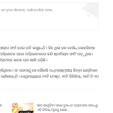
y on you device, subscribe now.
ଖରାପ ଫର୍ମ ଦେଇ ଗତି କରୁଛନ୍ତି। ଦିନ ଥିଲା ରନ ମେଶିନ୍ କୋହଲିଙ୍କ
ଅର୍ଦ୍ଧଶତକ ପରେ ଅର୍ଦ୍ଧଶତକରେ କରି ଷ୍ଟାଡିୟମ ଫାଟି ପଡ଼ୁଥିଲା।
 ବିରାଟଙ୍କ ଶତକ ଘର ଖାଲି ପଡ଼ିଛି।
ଥିଲେ। ତା’ ପରଠାରୁ ସେ କୌଣସି ଅନ୍ତରାଷ୍ଟ୍ରୀୟ କିମ୍ବା ଇଣ୍ଡିଆନ
ନାହାନ୍ତି। ସେଥିମଧ୍ୟରେ ୧୭ଟି ଟେଷ୍ଟ, ୨୧ଟି ଦିନିକିଆ, ୨୫ଟି ଟି-୨୦
ୁଷ
ସାପ କାମୁଡ଼ିବା ପରେ ତୁରନ୍ତ ବ୍ୟବହାର କରନ୍ତୁ
ଏହି ଜିନିଷ, ମୂଳରୁ ଶେଷ…