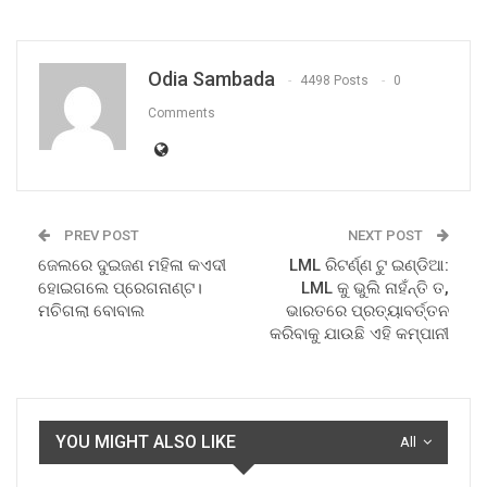
Odia Sambada
4498 Posts
0
Comments
PREV POST
NEXT POST
ଜେଲରେ ଦୁଇଜଣ ମହିଳା କଏଦୀ
LML ରିଟର୍ଣ୍ଣ ଟୁ ଇଣ୍ଡିଆ:
ହୋଇଗଲେ ପ୍ରେଗନାଣ୍ଟ।
LML କୁ ଭୁଲି ନାହଁନ୍ତି ତ,
ମଚିଗଲା ବୋବାଲ
ଭାରତରେ ପ୍ରତ୍ୟାବର୍ତ୍ତନ
କରିବାକୁ ଯାଉଛି ଏହି କମ୍ପାନୀ
YOU MIGHT ALSO LIKE
All