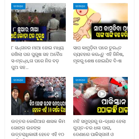
ସମାଚାର
ସମାଚାର
୮ ସନ୍ତାନର ମାଆ ହୋଇ ମଧ୍ୟ
ସାପ କାମୁଡ଼ିବା ପରେ ତୁରନ୍ତ
ରଖିଲା ପର ପୁରୁଷ ସହ ଅବୈଧ
ବ୍ୟବହାର କରନ୍ତୁ ଏହି ଜିନିଷ,
ସ-ମ୍ବନ୍ଧ,ତା ପରେ ନିଜ ବଡ଼
ମୂଳରୁ ଶେଷ ହୋଇଯିବ ବି-ଷ
ପୁଅ ସହ…
ସମାଚାର
ସମାଚାର
ଉତ୍ତର କୋରିଆର ଶାସକ କିମ
ମଝି ସମୁଦ୍ରରୁ ଉ-ଦ୍ଧାର ହେଲା
ଜୋଙ୍ଗ ଉନଙ୍କ
ଗୁପ୍ତ-ଚର ଧଳା ପାରା,
ଉତ୍ତରାଧିକାରୀ ହେବେ ଏହି ୧୦
ଡେଣାରେ ପାକିସ୍ତାନୀ ଓ