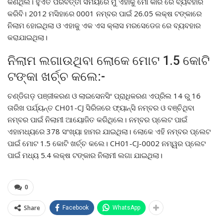
କିଣିଥିଲି। ହୁଏତ ପରବର୍ତ୍ତୀ ସମୟରେ ମୁଁ ଏହାକୁ ମୋ କାର ରେ ବ୍ୟବହାର
କରିବି। 2012 ମସିହାରେ 0001 ନମ୍ବର ପାଇଁ 26.05 ଲକ୍ଷ ଟଙ୍କାରେ
ନିଲାମ ହୋଇଥିଲା ଓ ଏହାକୁ ଏକ ଏସ କ୍ଲାସ ମରସେଡେଜ ରେ ବ୍ୟବହାର
କରାଯାଇଥିଲା।
ନିଲାମ ଲଗାଉଥିବା ଲୋକେ ମୋଟ 1.5 କୋଟି
ଟଙ୍କା ଖର୍ଚ୍ଚ କଲେ:-
ଚଣ୍ଡିଗଡ଼ ପଞ୍ଜୀକରଣ ଓ ଲାଇସେନସିଂ ପ୍ରାଧିକରଣ ଏପ୍ରିଲ 14 ରୁ 16
ତାରିଖ ପର୍ଯ୍ୟନ୍ତ CH01-CJ ସିରିଜରେ ଫ୍ୟାନ୍ସି ନମ୍ବର ଓ ବଞ୍ଚିଥିବା
ନମ୍ବର ପାଇଁ ନିଲାମୀ ଆୟୋଜିତ କରିଥିଲେ। ନମ୍ବର ପ୍ଲେଟ ପାଇଁ
ଏହାମଧ୍ୟରେ 378 ସଂଖ୍ୟା ହାମର ଯାଇଥିଲା। ଲୋକେ ଏହି ନମ୍ବର ପ୍ଲେଟ
ପାଇଁ ମୋଟ 1.5 କୋଟି ଖର୍ଚ୍ଚ କଲେ। CH01-CJ-0002 ନମ୍ୱର ପ୍ଲେଟ
ପାଇଁ ମଧ୍ୟ 5.4 ଲକ୍ଷ ଟଙ୍କାର ନିଲାମୀ ଲଗା ଯାଇଥିଲା।
0
Share
Facebook
WhatsApp