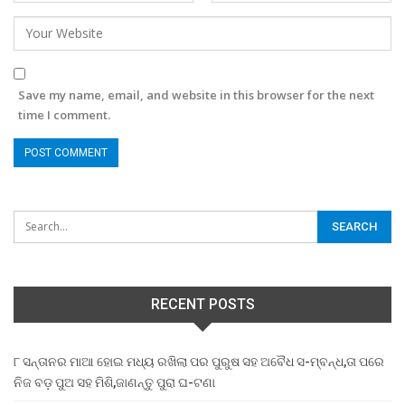
Save my name, email, and website in this browser for the next
time I comment.
RECENT POSTS
୮ ସନ୍ତାନର ମାଆ ହୋଇ ମଧ୍ୟ ରଖିଲା ପର ପୁରୁଷ ସହ ଅବୈଧ ସ-ମ୍ବନ୍ଧ,ତା ପରେ
ନିଜ ବଡ଼ ପୁଅ ସହ ମିଶି,ଜାଣନ୍ତୁ ପୁରା ଘ-ଟଣା