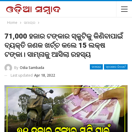
Home
ସମାଚାର
71,000 ହଜାର ଟଙ୍କାର ସ୍କୁଟିକୁ କିଣିବାପାଇଁ
ବ୍ୟକ୍ତି ଜଣକ ଖର୍ଚ୍ଚ କଲେ 15 ଲକ୍ଷ
ଟଙ୍କା। ସାମ୍ନାକୁ ଆସିଲା ରହସ୍ୟ
By
Odia Sambada
ସମାଚାର
ସ୍ପେଶାଲ ରିପୋର୍ଟ
Last updated
Apr 18, 2022