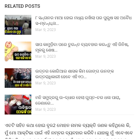
RELATED POSTS
୮ ସନ୍ତାନର ମାଆ ହୋଇ ମଧ୍ୟ ରଖିଲା ପର ପୁରୁଷ ସହ ଅବୈଧ
ସ-ମ୍ବନ୍ଧ,ତା…
Mar 9, 2023
ସାପ କାମୁଡ଼ିବା ପରେ ତୁରନ୍ତ ବ୍ୟବହାର କରନ୍ତୁ ଏହି ଜିନିଷ,
ମୂଳରୁ ଶେଷ…
Mar 9, 2023
ଉତ୍ତର କୋରିଆର ଶାସକ କିମ ଜୋଙ୍ଗ ଉନଙ୍କ
ଉତ୍ତରାଧିକାରୀ ହେବେ ଏହି ୧୦…
Mar 9, 2023
ମଝି ସମୁଦ୍ରରୁ ଉ-ଦ୍ଧାର ହେଲା ଗୁପ୍ତ-ଚର ଧଳା ପାରା,
ଡେଣାରେ…
Mar 9, 2023
ଏଚଟି ସହିତ କଥା ହୋଇ ବୃଜ2 ମୋହନ ନାମକ ବ୍ୟକ୍ତି ଜଣକ କହିଥିଲେ କି,
ମୁଁ ମୋ ଆକ୍ଟିଭା ପାଇଁ ଏହି ନମ୍ବର ବ୍ୟବହାର କରିବି। ଯାହାକୁ ମୁଁ ଏବେଏବେ