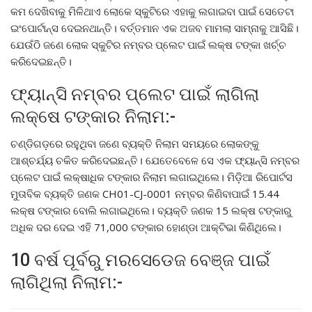
କମ ଦେଖିବାକୁ ମିଳିଥାଏ ଲୋକେ ସ୍କୁଟିରେ ଏହାକୁ ଲଗାଇବା ପାଇଁ ସେତେଟା
ଇଂପୋର୍ଟାନ୍ସ ଦେଇନଥାନ୍ତି। ବର୍ତ୍ତମାନ ଏକ ଅଜବ ମାମଲା ସାମ୍ନାକୁ ଆସିଛି।
ଯେଉଁଠି ଜଣେ ଲୋକ ସ୍କୁଟିର ନମ୍ବର ପ୍ଲେଟ ପାଇଁ ଲକ୍ଷ ଟଙ୍କା ଖର୍ଚ୍ଚ
କରିଦେଇଛନ୍ତି।
ଫ୍ୟାନ୍ସି ନମ୍ବର ପ୍ଲେଟ ପାଇଁ ଲାଗିଲା
ଲକ୍ଷେ ଟଙ୍କାର ନିଲାମ:-
ଚଣ୍ଡିଗଡ଼ରେ ରହୁଥିବା ଜଣେ ବ୍ୟକ୍ତି ନିଲାମ ସମୟରେ ଲୋକଙ୍କୁ
ଆଶ୍ଚର୍ଯ୍ୟ ଚକିତ କରିଦେଇଛନ୍ତି। ଯେତେବେଳେ ସେ ଏକ ଫ୍ୟାନ୍ସି ନମ୍ବର
ପ୍ଲେଟ ପାଇଁ ଲକ୍ଷାଧିକ ଟଙ୍କାର ନିଲାମ ଲଗାଇଥିଲେ। ମିଡ଼ିଆ ରିପୋର୍ଟସ
ମୁତାବିକ ବ୍ୟକ୍ତି ଜଣକ CH01-CJ-0001 ନମ୍ବର କିଣିବାପାଇଁ 15.44
ଲକ୍ଷ ଟଙ୍କାର ବୋଲି ଲଗାଇଥିଲେ। ବ୍ୟକ୍ତି ଜଣକ 15 ଲକ୍ଷ ଟଙ୍କାରୁ
ଅଧିକ ଦର ଦେଇ ଏହି 71,000 ଟଙ୍କାର ହୋଣ୍ଡା ଆକ୍ଟିଭା କିଣିଥିଲେ।
10 ବର୍ଷ ପୂର୍ବରୁ ମରସେଡେଜ ବେଞ୍ଜ ପାଇଁ
ଲାଗିଥିଲା ନିଲାମ:-