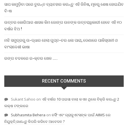
ସାପ କାମୁଡ଼ିବା ପରେ ତୁରନ୍ତ ବ୍ୟବହାର କରନ୍ତୁ ଏହି ଜିନିଷ, ମୂଳରୁ ଶେଷ ହୋଇଯିବ
ବି-ଷ
ଉତ୍ତର କୋରିଆର ଶାସକ କିମ ଜୋଙ୍ଗ ଉନଙ୍କ ଉତ୍ତରାଧିକାରୀ ହେବେ ଏହି ୧୦
ବର୍ଷର ଝିଅ !
ମଝି ସମୁଦ୍ରରୁ ଉ-ଦ୍ଧାର ହେଲା ଗୁପ୍ତ-ଚର ଧଳା ପାରା, ଡେଣାରେ ପାକିସ୍ତାନୀ ଓ
ବାଂଲାଦେଶୀ ଭାଷା
ରଙ୍ଗ ବଦଳରେ ର-କ୍ତର ଖେଳ …..
RECENT COMMENTS
Sukant Sahoo
on
ଏହି ବର୍ଷର 10 ପଇସା ବାଲା କଏନ ଥିଲେ ବିକ୍ରି କରନ୍ତୁ 2
ଲକ୍ଷ ଟଙ୍କାରେ
Subhasmita Behera
on
ନର୍ସିଂ ଏବଂ ଗ୍ରାଜୁଏଟସଙ୍କ ପାଇଁ AIIMS ରେ
ନିଯୁକ୍ତି,ଜାଣନ୍ତୁ କିପରି କରିବେ ଆବେଦନ ?