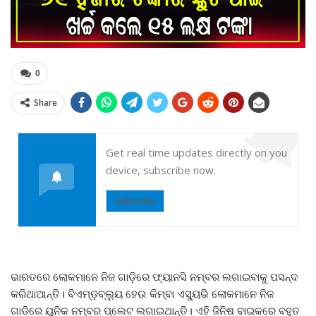
0
Share
Get real time updates directly on you
device, subscribe now.
Subscribe
ଭାରତରେ ଲୋକମାନେ ନିଜ ଗାଡ଼ିରେ ଫ୍ୟାନସି ନମ୍ବର ଲଗାଇବାକୁ ପସନ୍ଦ
କରିଥାଆନ୍ତି। ବିଏମ୍ଡ଼ବ୍ଲ୍ୟୁ ହେଉ କିମ୍ବା ଏସ୍ୟୁଭି ଲୋକମାନେ ନିଜ
ଗାଡିରେ ୟୁନିକ ନମ୍ବର ପ୍ଲେଟ ଲଗାଇଥାନ୍ତି। ଏହି ଜିନିଷ ବାଇକରେ ବହୁତ