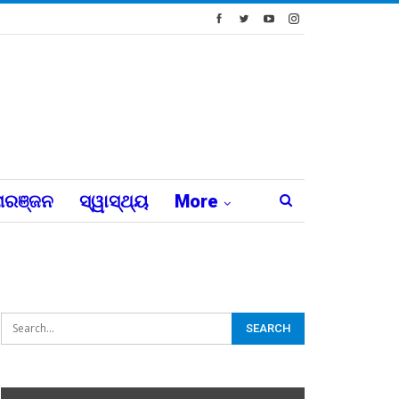
ରଞ୍ଜନ
ସ୍ୱାସ୍ଥ୍ୟ
More