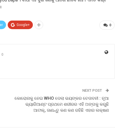
।
er
Google+
0
0
NEXT POST
କୋରୋନାକୁ ନେଇ WHO ଦେଲା ଭୟଙ୍କର ଚେତାବନୀ : ନୂଆ
ଭ୍ୟାରିଆଣ୍ଟ ପ୍ରଥମେ ଶରୀରର ଏହି ଅଙ୍ଗକୁ କରୁଛି
ଆଟାକ୍, ଜାଣନ୍ତୁ କଣ କଣ ରହିଛି ଏହାର ଲକ୍ଷଣ