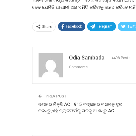
ଦେବ ଯେମିତି ଆଗାମୀ ଥର ଏମିତି କରିବାକୁ ସାହସ କରିବେ ନାହିଁ
Share
Facebook
Telegram
Twitt
Odia Sambada
4498 Posts
Comments
PREV POST
ଭଡାରେ ମିଳୁଛି AC : 915 ଟଙ୍କାରେ ଗରମକୁ ଦୂର
କରନ୍ତୁ,ଏହି ପ୍ଲାଟଫର୍ମରୁ ଘରକୁ ଆଣନ୍ତୁ AC !