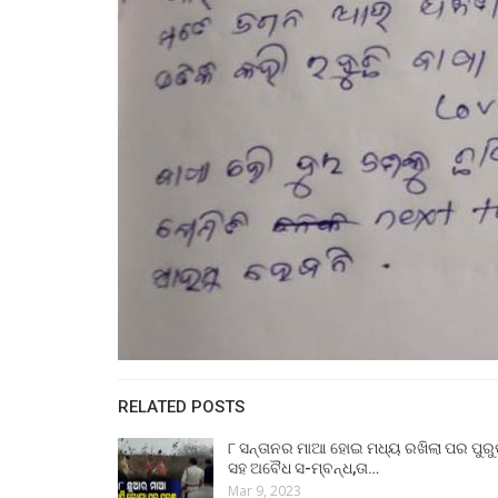
RELATED POSTS
୮ ସନ୍ତାନର ମାଆ ହୋଇ ମଧ୍ୟ ରଖିଲା ପର ପୁର
ସହ ଅବୈଧ ସ-ମ୍ବନ୍ଧ,ତା…
Mar 9, 2023