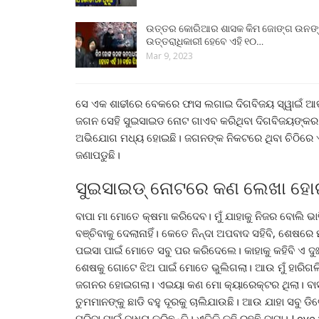
ଉତ୍ତର କୋରିଆର ଶାସକ କିମ ଜୋଙ୍ଗ ଉନଙ
ଉତ୍ତରାଧିକାରୀ ହେବେ ଏହି ୧୦…
Mar 9, 2023
ସେ ଏକ ଶାଢୀରେ ବେକରେ ଫାସ ଲଗାଇ ଦିଗବିଜୟ ସ୍ୱାଇଁ ଆତ
ଜଗନ ସେହି ସୁଇସାଇଡ ନୋଟ ଗାଏବ କରିଥିବା ଦିଗବିଜୟଙ୍କର ପ
ଅଭିଯୋଗ ମଧ୍ୟ ହୋଇଛି। ଜଗନଙ୍କ ନିକଟରେ ଥିବା ଚିଠିରେ ଏ
ଜଣାପଡୁଛି।
ସୁଇସାଇଡ୍ ନୋଟରେ କଣ ଲେଖା ହୋଇ
ବାପା ମା ମୋତେ କ୍ଷମା କରିଦେବ। ମୁଁ ଯାହାକୁ ନିଜର ବୋଲି 
ବଞ୍ଚିବାକୁ ଦେଲାନାହିଁ। କେତେ ନିନ୍ଦା ଅପବାଦ ସହିବି, ଶେଷରେ ମ
ପଇସା ପାଇଁ ମୋତେ ସବୁ ପର କରିଦେଲେ। କାହାକୁ କହିବି ଏ ଦୁଃ
ଶେଷକୁ ଗୋଟେ ଝିଅ ପାଇଁ ମୋତେ ଭୁଲିଗଲା। ଆଉ ମୁଁ ହାରିଗଲି 
ଜଗନର ହୋଇଗଲା। ଏଇୟା କଣ ମୋ କ୍ୟାରେକ୍ଟର ଥିଲା। ବାସ୍ତବର
ତୁମମାନଙ୍କୁ ଛାଡି ବହୁ ଦୂରକୁ ଚାଲିଯାଉଛି। ଆଉ ଯାହା ସବ
ମରିବା ପାଇଁ ବାଧ୍ୟ କରିଛନ୍ତି। ଏତିକି କହି ରହୁଛି ବାପା। Lov