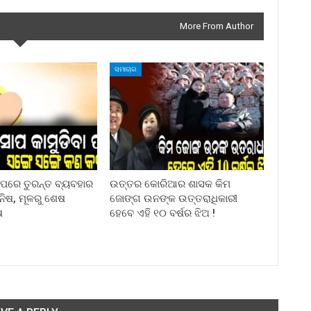
More From Author
ସମାଚାର
ା ପରେ ତୁରନ୍ତ ବ୍ୟବହାର
ଉତ୍ତର କୋରିଆର ଶାସକ କିମ
ିନିଷ, ମୂଳରୁ ଶେଷ
ଜୋଙ୍ଗ ଉନଙ୍କ ଉତ୍ତରାଧିକାରୀ
ଷ
ହେବେ ଏହି ୧୦ ବର୍ଷର ଝିଅ !