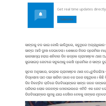
Get real time updates directl
Subscribe
ସାଙ୍ଗକୁ ବଡ ଭାଇ ବୋଲି ଭାବିଥିଲେ, ସବୁଥିରେ ଅଗ୍ରାଧିକାର ମ
ସାଙ୍ଗ ଆଜି ଦୁଃଖ ଦେଇଦେଲା। ଶେଷରେ ନିଜର ପ୍ରେମିକା ମଧ୍
ଭାରସାମ୍ୟ ହରାଇ ଶନିବାର ଦିନ ଭଦ୍ରକ ଗ୍ରାମାଞ୍ଚଳ ଥାନା ଅ
ସୁଇସାଇଡ଼ ନୋଟରେ ସବୁକଥାକୁ ଲେଖି ପ୍ରେମିକା ଓ ସାଙ୍ଗ ଦୁଇ 
ସୂଚନା ଅନୁସାରେ, ଭଦ୍ରକ ଗ୍ରାମାଞ୍ଚଳ ଥାନା ତେନ୍ତୁଳିଗଢିଆ 
ଡିପ୍ଲୋମା ପାଠ ପଢା ସାରିବା ପରେ ସେ ଘରେ ରହୁଥିଲେ। କିଛି 
ଦିନ ବିଳମ୍ବିତ ରାତିରେ ଦିଗବିଜୟଙ୍କର ସାଙ୍ଗ ଜଗନ ତାଙ୍
ପରିବାର ଲୋକ ଜଗନଙ୍କ ମୋବାଇଲରେ ଏମିତି ଏକ ନୋଟ ଦେଖି
ଦିଗବିଜୟଙ୍କର ରୁମକୁ ଯାଇ ଦେଖିବା ବେଳକୁ ତାଙ୍କର ମୃତଦେହ