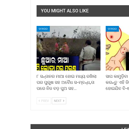
YOU MIGHT ALSO LIKE
ସମାଚାର
ସମାଚାର
୮ ସନ୍ତାନର ମାଆ ହୋଇ ମଧ୍ୟ ରଖିଲା
ସାପ କାମୁଡ଼ିବ
ପର ପୁରୁଷ ସହ ଅବୈଧ ସ-ମ୍ବନ୍ଧ,ତା
କରନ୍ତୁ ଏହି ଜ
ପରେ ନିଜ ବଡ଼ ପୁଅ ସହ…
ହୋଇଯିବ ବି-
PREV
NEXT