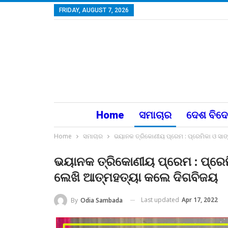
FRIDAY, AUGUST 7, 2026
Home
ସମାଚାର
ଦେଶ ବିଦ
Home
ସମାଚାର
ଭୟାନକ ତ୍ରିକୋଣୀୟ ପ୍ରେମ : ପ୍ରେମିକା ଓ ସାଙ୍
ଭୟାନକ ତ୍ରିକୋଣୀୟ ପ୍ରେମ : ପ୍ରେମି
ଲେଖି ଆତ୍ମହତ୍ୟା କଲେ ଦିଗବିଜୟ
Last updated
Apr 17, 2022
By
Odia Sambada