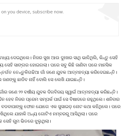
y on you device, subscribe now.
ଧ୍ୟ ଦେଇଥିଲେ। ନିଜର ସୁଖ ଆଉ ଦୁଃଖର ସାଥି ଭାବିଥିଲି, କିନ୍ତୁ ସେହି
ୟ ସେହି ସାଙ୍ଗର ହୋଇଗଲା। ପରେ ସବୁ କିଛି ଜାଣିବା ପରେ ମାନସିକ
ନ୍ତର୍ଗତ ତେନ୍ତୁଳିଗଢିଆ ଗାଁ ଜଣେ ଯୁବକ ଆତ୍ମହତ୍ୟା କରିଦେଇଛନ୍ତି।
ଜଣଙ୍କୁ ଛାଡିବ ନାହିଁ ବୋଲି ସେ ଲେଖି ଯାଇଛନ୍ତି।
ଗାଁର ଜଣେ ୨୨ ବର୍ଷୀୟ ଯୁବକ ଦିଗବିଜୟ ସ୍ୱାଇଁ ଆତ୍ମହତ୍ୟା କରିଛନ୍ତି।
ଦିନ ହେବ ନିଜର ପ୍ରେମ ସମ୍ପର୍କ ପାଇଁ ସେ ବିଷାଦରେ ରହୁଥିଲେ। ଶନିବାର
କର ବଡବାପାଙ୍କୁ ଫୋନ ଯୋଗେ ଏକ ସୁସାଇଡ଼ ନୋଟ କଥା କହିଥିଲେ। ପରେ
ଥିଲେ ଯାହାକି ଅନ୍ୟ ଗୋଟିଏ ନମ୍ବରରୁ ଆସିଥିଲା। ପରେ
 ସେହି ରୁମ ଭିତରେ ଝୁଲୁଥିଲା।