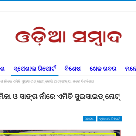
େଶ
ସ୍ପେଶାଲ ରିପୋର୍ଟ
ବିଶେଷ
ଖେଳ ଖବର
ମନୋ
ଗ ନାଁରେ ଏମିତି ସୁଇସାଇଡ୍ ନୋଟ୍ ଲେଖି ଆତ୍ମହତ୍ୟା କଲେ ଦିଗବିଜୟ
କା ଓ ସାଙ୍ଗ ନାଁରେ ଏମିତି ସୁଇସାଇଡ୍ ନୋଟ୍
ସମାଚାର
ସ୍ପେଶାଲ ରିପୋର୍ଟ