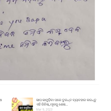
ୁଷ
ସାପ କାମୁଡ଼ିବା ପରେ ତୁରନ୍ତ ବ୍ୟବହାର କରନ୍ତୁ
ଏହି ଜିନିଷ, ମୂଳରୁ ଶେଷ…
Mar 9, 2023