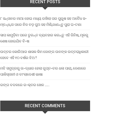
RECENT POSTS
୮ ସନ୍ତାନର ମାଆ ହୋଇ ମଧ୍ୟ ରଖିଲା ପର ପୁରୁଷ ସହ ଅବୈଧ ସ-
ମ୍ବନ୍ଧ,ତା ପରେ ନିଜ ବଡ଼ ପୁଅ ସହ ମିଶି,ଜାଣନ୍ତୁ ପୁରା ଘ-ଟଣା
ସାପ କାମୁଡ଼ିବା ପରେ ତୁରନ୍ତ ବ୍ୟବହାର କରନ୍ତୁ ଏହି ଜିନିଷ, ମୂଳରୁ
ଶେଷ ହୋଇଯିବ ବି-ଷ
ଉତ୍ତର କୋରିଆର ଶାସକ କିମ ଜୋଙ୍ଗ ଉନଙ୍କ ଉତ୍ତରାଧିକାରୀ
ହେବେ ଏହି ୧୦ ବର୍ଷର ଝିଅ !
ମଝି ସମୁଦ୍ରରୁ ଉ-ଦ୍ଧାର ହେଲା ଗୁପ୍ତ-ଚର ଧଳା ପାରା, ଡେଣାରେ
ପାକିସ୍ତାନୀ ଓ ବାଂଲାଦେଶୀ ଭାଷା
ରଙ୍ଗ ବଦଳରେ ର-କ୍ତର ଖେଳ …..
RECENT COMMENTS