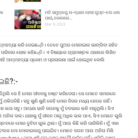
୍କ
ମଝି ସମୁଦ୍ରରୁ ଉ-ଦ୍ଧାର ହେଲା ଗୁପ୍ତ-ଚର ଧଳା
ପାରା, ଡେଣାରେ…
Mar 9, 2023
୍ମହତ୍ୟା କରି ଦେଇଛନ୍ତି। ତେବେ ପୁଅର ମୋବାଇଲ ଭାଙ୍ଗିବା ସହିତ
ରିବାର ଲୋକ କହିଛନ୍ତି। ଏ ବିଷୟରେ ଗ୍ରାମାଞ୍ଚଳ ଥାନାରେ ଲିଖିତ
ହି ଆତ୍ମହତ୍ୟା ପ୍ରେମ ଓ ପ୍ରତାରଣା ପାଇଁ ହୋଇଥିବ ବୋଲି
ଛି?:-
ଭାବିଥିଲି ସେ ହି ମୋର ଜୀବନକୁ ନଷ୍ଟ କରିଦେଲା। ସେ ମୋତେ ସମାଜରେ
ୁଁ ଥକିପଡିଛି। ସବୁ ଶୁଣି ଶୁଣି କେହି ମୋର ନିଜର ମଧ୍ୟ ହେଲେ ନାହିଁ।
ଖ କଥା ସବୁ। ଆପଣା ଭାବି ଜଗନକୁ ମୁଁ ବଡଭାଇ ଭଳି ମାନୁଥିଲି। ସିଏ
ଅନିତା ଦାସ। ଯାହାକୁ ମୁଁ ଜୀବନ ଠାରୁ ଅଧିକ ଭଲ ପାଏ, ସିଏ ମୋତେ ଭୁଲି
େ ମୋର ବୁଝିବା ଭୁଲ ଥିଲା। ମୁଁ ଆଉ କିଛି କରି ପାରିଲିନି। ମୁଁ ଏକା
ୁ ଡିଟେଲସ ମୋ ମୋବାଇଲରୁ ପାଇଯିବ। ମୋତେ ଜଗନ ଆଉ ଅନିତା ମିଶି
e you bapa । ବାପା ଏହି ଦୁଇ ଜଣକୁ ଆଦୌ ଛାଡିବ ନାହିଁ। ଏମିତି କଷ୍ଟ