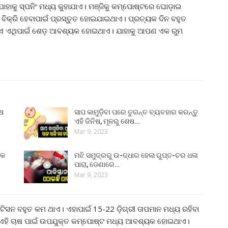
ହାକୁ ସ୍ପନିଂ ମଧ୍ୟ କୁହାଯାଏ। ମଞ୍ଜିକୁ କମ୍ପୋଷ୍ଟରେ ଘୋଡ଼ାଇ
ିକ୍ରି ହେବାପାଇଁ ପ୍ରସ୍ତୁତ ହୋଇଯାଇଥାଏ। ପ୍ରତ୍ୟକ ଦିନ ବହୁତ
ାଏ ଏଥିପାଇଁ ଶେଡ଼ ଆବଶ୍ୟକ ହୋଇଥାଏ। ଯାହାକୁ ଆପଣ ଏକ ରୁମ
ୁଷ
ସାପ କାମୁଡ଼ିବା ପରେ ତୁରନ୍ତ ବ୍ୟବହାର କରନ୍ତୁ
ଏହି ଜିନିଷ, ମୂଳରୁ ଶେଷ…
Mar 9, 2023
୍କ
ମଝି ସମୁଦ୍ରରୁ ଉ-ଦ୍ଧାର ହେଲା ଗୁପ୍ତ-ଚର ଧଳା
ପାରା, ଡେଣାରେ…
Mar 9, 2023
ଟିସନ ବହୁତ କମ ଥାଏ। ଏହାପାଇଁ 15-22 ଡ଼ିଗ୍ରୀ ତାପମାନ ମଧ୍ୟ ରହିବା
ଏହି ଚାଷ ପାଇଁ ଉପଯୁକ୍ତ କମ୍ପୋଷ୍ଟ ମଧ୍ୟ ଆବଶ୍ୟକ ହୋଇଥାଏ।