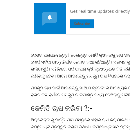
Get real time updates directl
Subscribe
ଦେଶର ପ୍ରଧାନମନ୍ତ୍ରୀ ନରେନ୍ଦ୍ର ମୋଦି କୃଷକଙ୍କୁ ଚାଷ ପାଇଁ
ମୋଦି ସର୍ବଦା ଆତ୍ମନିର୍ଭର ହେବାର କଥା କହିଥାନ୍ତି। ଏହାସ
ଚାଲିଆସୁଛି। ଏମିତିରେ ଯଦି ଆପଣ କୃଷି କ୍ଷେତ୍ରରେ କିଛି କ
ଜାଣିବାକୁ ହେବ। ଆମେ ଆପଣଙ୍କୁ ମସରୁମ ଚାଷ ବିଷୟରେ କହୁଛ
ମସରୁମ ଚାଷ ପାଇଁ ଆପଣଙ୍କୁ ଖାଆସ ଟ୍ରେନିଂ ର ଆବଶ୍ୟକ 
ବିଗତ କିଛି ବର୍ଷରେ ମସରୁମ ର ଡିମାଣ୍ଡ ମଧ୍ୟ ଦେଖିବାକୁ ମି
କେମିତି ଚାଷ କରିବା ?:-
ଅକ୍ଟୋବର ରୁ ମାର୍ଚ୍ଚ ମାସ ମଧ୍ୟରେ ଏହାର ଚାଷ କରାଯାଇଥା
କମ୍ପୋଷ୍ଟ ପ୍ରସ୍ତୁତ କରାଯାଇଥାଏ। କମ୍ପୋଷ୍ଟ ଖତ ପ୍ରସ