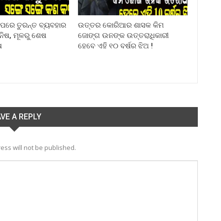
ା ପରେ ତୁରନ୍ତ ବ୍ୟବହାର
ଉତ୍ତର କୋରିଆର ଶାସକ କିମ
ିନିଷ, ମୂଳରୁ ଶେଷ
ଜୋଙ୍ଗ ଉନଙ୍କ ଉତ୍ତରାଧିକାରୀ
ଷ
ହେବେ ଏହି ୧୦ ବର୍ଷର ଝିଅ !
VE A REPLY
ess will not be published.