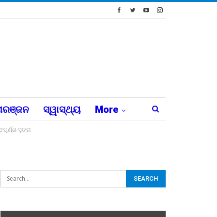
ରଞ୍ଜନ
ସ୍ୱାସ୍ଥ୍ୟ
More
ୂର୍ଣ୍ଣ ସୂଚନା