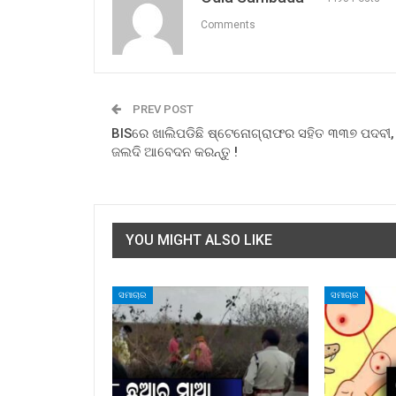
Comments
PREV POST
BISରେ ଖାଲିପଡିଛି ଷ୍ଟେନୋଗ୍ରାଫର ସହିତ ୩୩୭ ପଦବୀ,
ଜଲଦି ଆବେଦନ କରନ୍ତୁ !
YOU MIGHT ALSO LIKE
ସମାଚାର
ସମାଚାର