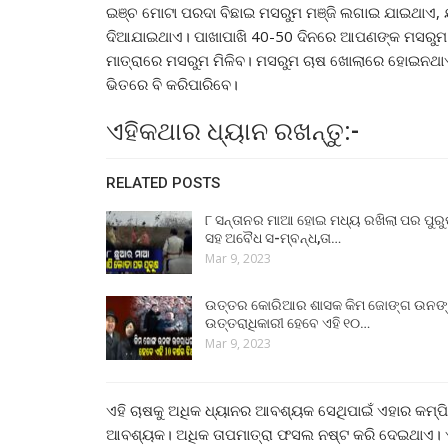
ଇଞ୍ଚ ମୋଟା ପରଦା ବିଛାଇ ମସରୁମ ମଞ୍ଜି ଲଗାଇ ଯାଇଥାଏ, ଯା
ଦିଆଯାଇଥାଏ। ପାଖାପାଖି 40-50 ଦିନରେ ଆପଣଙ୍କ ମସରୁମ ବ
ମାତ୍ରାରେ ମସରୁମ ମିଳିବ। ମସରୁମ ଚାଷ ଖୋଲାରେ ହୋଇନଥ
ଭିତରେ ବି କରିପାରିବେ।
ଏହିକଥାର ଧ୍ୟାନ ରଖନ୍ତୁ:-
RELATED POSTS
୮ ସନ୍ତାନର ମାଆ ହୋଇ ମଧ୍ୟ ରଖିଲା ପର ପୁର
ସହ ଅବୈଧ ସ-ମ୍ବନ୍ଧ,ତା…
Mar 9, 2023
ଉତ୍ତର କୋରିଆର ଶାସକ କିମ ଜୋଙ୍ଗ ଉନଙ
ଉତ୍ତରାଧିକାରୀ ହେବେ ଏହି ୧୦…
Mar 9, 2023
ଏହି ଚାଷକୁ ଅଧିକ ଧ୍ୟାନର ଆବଶ୍ୟକ ସେଥିପାଇଁ ଏହାର କମ୍ପି
ଆବଶ୍ୟକ। ଅଧିକ ତାପମାତ୍ରା ଫସଲ ନଷ୍ଟ କରି ଦେଇଥାଏ। 