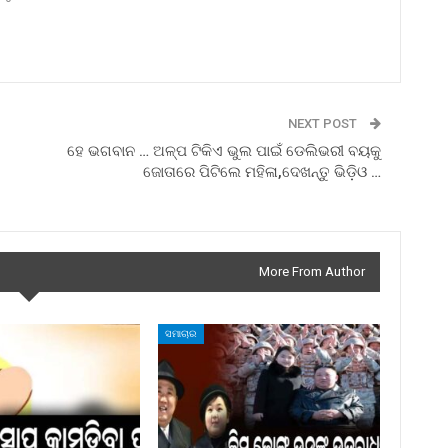
NEXT POST
ହେ ଭଗବାନ … ଅଳ୍ପ ଟିକିଏ ଭୁଲ ପାଇଁ ଡେଲିଭରୀ ବୟକୁ
ଜୋତାରେ ପିଟିଲେ ମହିଳା,ଦେଖନ୍ତୁ ଭିଡ଼ିଓ …
More From Author
ସମାଚାର