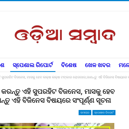
େଶ
ସ୍ପେଶାଲ ରିପୋର୍ଟ
ବିଶେଷ
ଖେଳ ଖବର
ମନୋ
ସୁପରହିଟ ବିଜନେସ, ମାସକୁ ହେବ ଲକ୍ଷ ଲକ୍ଷ ଟଙ୍କାର ରୋଜଗାର,ଜାଣନ୍ତୁ ଏହି ବିଜିନେସ ବିଷୟରେ ସଂପ
ରନ୍ତୁ ଏହି ସୁପରହିଟ ବିଜନେସ, ମାସକୁ ହେବ
 ଏହି ବିଜିନେସ ବିଷୟରେ ସଂପୂର୍ଣ୍ଣ ସୂଚନା
ସମାଚାର
ସ୍ପେଶାଲ ରିପୋର୍ଟ