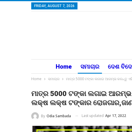
FRIDAY, AUGUST 7, 2026
Home
ସମାଚାର
ଦେଶ ବିଦ
Home
ସମାଚାର
ମାତ୍ର 5000 ଟଙ୍କା ଲଗାଇ ଆରମ୍ଭ କରନ୍ତୁ ଏହି 
ମାତ୍ର 5000 ଟଙ୍କା ଲଗାଇ ଆରମ୍ଭ କ
ଲକ୍ଷ ଲକ୍ଷ ଟଙ୍କାର ରୋଜଗାର,ଜାଣନ୍ତୁ
Last updated
Apr 17, 2022
By
Odia Sambada