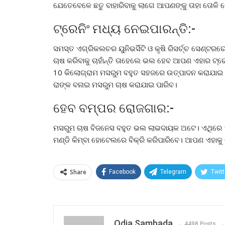
ଯେତେବେଳେ ଛତୁ ବାହାରିବାକୁ ଲାଗେ ଆପଣଙ୍କୁ ତାହା ତୋଳି ନ
ଟ୍ରେନିଂ ମଧ୍ୟ ନେଇପାରନ୍ତି:-
ସମସ୍ତ ଏଗ୍ରିକଲଚର ୟୁନିଭର୍ସିଟି ଓ କୃଷି ରିସର୍ଚ୍ଚ ସେଣ୍
ଚାଷ କରିବାକୁ ଚାହାଁନ୍ତି ତାହେଲେ ଭଲ ହେବ ଆପଣ ଏହାର ଟ୍ରେନ
10 କିଲୋଗ୍ରାମ ମସରୁମ ବହୁତ ସହଜରେ ଉତ୍ପାଦନ କରାଯାଇ ପ
ରାଙ୍କ ବନାଇ ମସରୁମ ଚାଷ କରାଯାଇ ପାରିବ।
ହେବ ବମ୍ପର ରୋଜଗାର:-
ମସରୁମ ଚାଷ ବିଜନେସ ବହୁତ ଭଲ ଲାଭଦାୟକ ଅଟେ। ଏଥିରେ 10
ମଣ୍ଡି କିମ୍ବା ହୋଟେଲରେ ବିକ୍ରି କରିପାରିବେ। ଆପଣ ଏହାକୁ 
Share
Facebook
Telegram
Twitt
Odia Sambada
4498 Posts