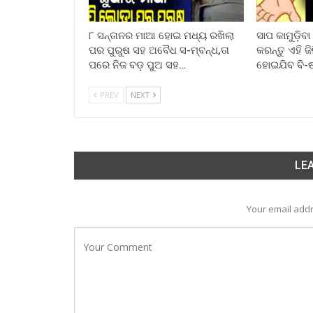
୮ ସନ୍ତାନର ମାଆ ହୋଇ ମଧ୍ୟ ରଖିଲା
ସାପ କାମୁଡ଼ିବ
ପର ପୁରୁଷ ସହ ଅବୈଧ ସ-ମ୍ବନ୍ଧ,ତା
କରନ୍ତୁ ଏହି ଜ
ପରେ ନିଜ ବଡ଼ ପୁଅ ସହ…
ହୋଇଯିବ ବି-
PREV
NEXT
LEA
Your email addr