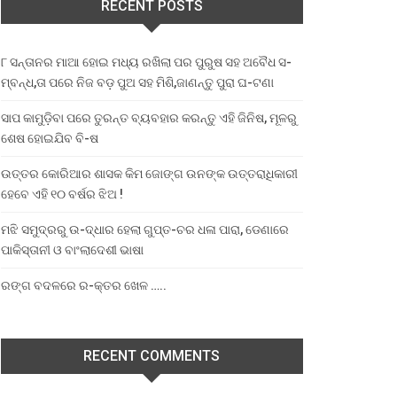
RECENT POSTS
୮ ସନ୍ତାନର ମାଆ ହୋଇ ମଧ୍ୟ ରଖିଲା ପର ପୁରୁଷ ସହ ଅବୈଧ ସ-
ମ୍ବନ୍ଧ,ତା ପରେ ନିଜ ବଡ଼ ପୁଅ ସହ ମିଶି,ଜାଣନ୍ତୁ ପୁରା ଘ-ଟଣା
ସାପ କାମୁଡ଼ିବା ପରେ ତୁରନ୍ତ ବ୍ୟବହାର କରନ୍ତୁ ଏହି ଜିନିଷ, ମୂଳରୁ
ଶେଷ ହୋଇଯିବ ବି-ଷ
ଉତ୍ତର କୋରିଆର ଶାସକ କିମ ଜୋଙ୍ଗ ଉନଙ୍କ ଉତ୍ତରାଧିକାରୀ
ହେବେ ଏହି ୧୦ ବର୍ଷର ଝିଅ !
ମଝି ସମୁଦ୍ରରୁ ଉ-ଦ୍ଧାର ହେଲା ଗୁପ୍ତ-ଚର ଧଳା ପାରା, ଡେଣାରେ
ପାକିସ୍ତାନୀ ଓ ବାଂଲାଦେଶୀ ଭାଷା
ରଙ୍ଗ ବଦଳରେ ର-କ୍ତର ଖେଳ …..
RECENT COMMENTS