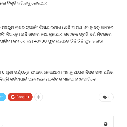
େଇ ବିକ୍ରି କରିବାକୁ ହୋଇଥାଏ।
ଟରରେ ମସରୁମ ଚାଷର ଟ୍ରେନିଂ ଦିଆଯାଇଥାଏ। ଯଦି ଆପଣ ଏହାକୁ ବଡ଼ ଭାବରେ
ିଂ ନିଅନ୍ତୁ। ଯଦି ଜାଗାର କଥା କୁହାଯାଏ ତାହେଲେ ପ୍ରତି ବର୍ଗ ମିଟରରେ
ାରିବ। କମ ସେ କମ 40×30 ଫୁଟ ଜାଗାରେ ତିନି ତିନି ଫୁଟ ଚଉଡ଼ା
 ଗୁଣା ପର୍ଯ୍ୟନ୍ତ ଫାଇଦା ହୋଇଥାଏ। ଏହାକୁ ଆପଣ ନିଜର ପାଖ ପରିବା
ବିକ୍ରି କରିବାପାଇଁ ଅନଲାଇନ ମାର୍କେଟ ର ସାହାରା ନେଇପାରିବେ।
er
Google+
0
0