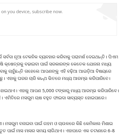
y on you device, subscribe now.
 ସର୍ବଦା ନୂଆ ଟେକନିକ ବ୍ୟବହାର କରିବାକୁ ପରାମର୍ଶ ଦେଇଥାନ୍ତି। ପିଏମ
ହ କୃଷି କ୍ଷେତ୍ରକୁ ବଢାଇବା ପାଇଁ ସରକାରଙ୍କ କେତେକ ଯୋଜନା ମଧ୍ୟ
ରିବାକୁ ଚାହୁଁଛନ୍ତି ତାହେଲେ ଆପଣଙ୍କୁ ଏହି ବଢ଼ିଆ ଆଇଡ଼ିଆ ବିଷୟରେ
ୁ। ଏହାକୁ ଘରର ଚାରି କାନ୍ଥ ଭିତରେ ମଧ୍ୟ ଆରମ୍ଭ କରିପାରିବେ।
ହୋଇଥାଏ। ଏହାକୁ ଆପଣ 5,000 ଟଙ୍କାରୁ ମଧ୍ୟ ଆରମ୍ଭ କରିପାରିବେ।
ଳିଛି। ଏମିତିରେ ମସରୁମ ଚାଷ ବହୁତ ଫାଇଦା ସାବ୍ୟସ୍ତ ହୋଇପାରେ।
ଏ। ମସରୁମ ବନାଇବା ପାଇଁ ଗହମ ଓ ଚାଉଳରେ କିଛି କେମିକାଲ ମିଶାଇ
୍ତୁତ ପାଇଁ ମାସ ମାସର ସମୟ ଲାଗିଥାଏ। ଏହାପରେ ଏକ ଚଟାଣରେ 6-8