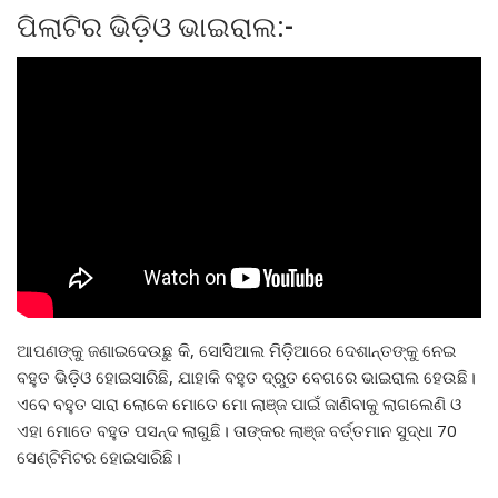
ପିଲାଟିର ଭିଡ଼ିଓ ଭାଇରାଲ:-
ଆପଣଙ୍କୁ ଜଣାଇଦେଉଛୁ କି, ସୋସିଆଲ ମିଡ଼ିଆରେ ଦେଶାନ୍ତଙ୍କୁ ନେଇ
ବହୁତ ଭିଡ଼ିଓ ହୋଇସାରିଛି, ଯାହାକି ବହୁତ ଦ୍ରୁତ ବେଗରେ ଭାଇରାଲ ହେଉଛି।
ଏବେ ବହୁତ ସାରା ଲୋକେ ମୋତେ ମୋ ଲାଞ୍ଜ ପାଇଁ ଜାଣିବାକୁ ଲାଗଲେଣି ଓ
ଏହା ମୋତେ ବହୁତ ପସନ୍ଦ ଲାଗୁଛି। ତାଙ୍କର ଲାଞ୍ଜ ବର୍ତ୍ତମାନ ସୁଦ୍ଧା 70
ସେଣ୍ଟିମିଟର ହୋଇସାରିଛି।