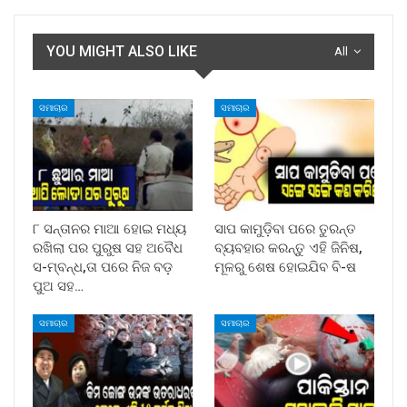
YOU MIGHT ALSO LIKE
All
ସମାଚାର
ସମାଚାର
୮ ସନ୍ତାନର ମାଆ ହୋଇ ମଧ୍ୟ
ସାପ କାମୁଡ଼ିବା ପରେ ତୁରନ୍ତ
ରଖିଲା ପର ପୁରୁଷ ସହ ଅବୈଧ
ବ୍ୟବହାର କରନ୍ତୁ ଏହି ଜିନିଷ,
ସ-ମ୍ବନ୍ଧ,ତା ପରେ ନିଜ ବଡ଼
ମୂଳରୁ ଶେଷ ହୋଇଯିବ ବି-ଷ
ପୁଅ ସହ…
ସମାଚାର
ସମାଚାର