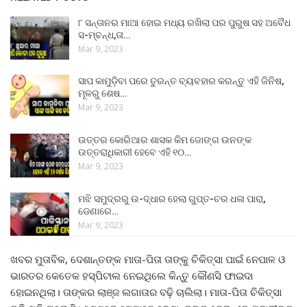
୮ ସନ୍ତାନର ମାଆ ହୋଇ ମଧ୍ୟ ରଖିଲା ପର ପୁରୁଷ ସହ ଅବୈଧ
ସ-ମ୍ବନ୍ଧ,ତା…
Mar 9, 2023
ସାପ କାମୁଡ଼ିବା ପରେ ତୁରନ୍ତ ବ୍ୟବହାର କରନ୍ତୁ ଏହି ଜିନିଷ,
ମୂଳରୁ ଶେଷ…
Mar 9, 2023
ଉତ୍ତର କୋରିଆର ଶାସକ କିମ ଜୋଙ୍ଗ ଉନଙ୍କ
ଉତ୍ତରାଧିକାରୀ ହେବେ ଏହି ୧୦…
Mar 9, 2023
ମଝି ସମୁଦ୍ରରୁ ଉ-ଦ୍ଧାର ହେଲା ଗୁପ୍ତ-ଚର ଧଳା ପାରା,
ଡେଣାରେ…
Mar 9, 2023
ଖବର ମୁତାବିକ, ଦେଶାନ୍ତଙ୍କ ମାତା-ପିତା ତାଙ୍କୁ ଚିକିତ୍ସା ପାଇଁ ନେପାଳ ଓ
ଭାରତର କେତେକ ହସ୍ପିଟାଲ ନେଇଥିଲେ କିନ୍ତୁ କୌଣସି ଫାଇଦା
ହୋଇନଥିଲା। ତାଙ୍କର ଲାଞ୍ଜ ଲଗାତାର ବଢ଼ି ଚାଲିଲା। ମାତା-ପିତା ଚିକିତ୍ସା