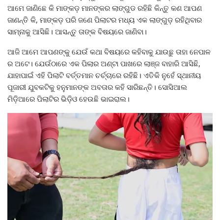
ଆମେ ଜାଣିଛେ କି ମାଙ୍କଡ଼ ମାନଙ୍କର ଲାଙ୍ଗୁଡ ରହିଛି କିନ୍ତୁ କଣ ଆପଣ
ଜାଣନ୍ତି କି, ମାଙ୍କଡ଼ ପରି ଜଣେ ପିଲାଟର ମଧ୍ୟ ଏକ ଲାଙ୍ଗୁଡ଼ ରହିଥିବାର
ସାମ୍ନାକୁ ଆସିଛି। ଆସନ୍ତୁ ତାଙ୍କ ବିଷୟରେ ଜାଣିବା।
ଆଜି ଆମେ ଆପଣଙ୍କୁ ଯେଉଁ କଥା ବିଷୟରେ କହିବାକୁ ଯାଉଛୁ ତାହା ନେପାଳ
ର ଅଟେ। ଯେଉଁଠାରେ ଏକ ପିଲାର ଅଣ୍ଟା ପାଖରେ ଲାଞ୍ଜ ବାହାରି ଆସିଛି,
ଯାହାପାଇଁ ଏହି ପିଲାଟି ବର୍ତ୍ତମାନ ଚର୍ଚ୍ଚାରେ ରହିଛି। ଏତିକି ନୁହେଁ ସ୍ଥାନୀୟ
ପୂଜାରୀ ଯୁବକଟିକୁ ହନୁମାନଙ୍କ ଅବତାର କହି ସାରିଛନ୍ତି। ସୋସିଆଲ
ମିଡ଼ିଆରେ ପିଲାଟିର ଭିଡ଼ିଓ ହେଉଛି ଭାଇରାଲ।