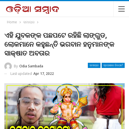
Home
ସମାଚାର
ଏହି ଯୁବକଙ୍କ ପଛପଟେ ରହିଛି ଲାଙ୍ଗୁଡ,
ଲୋକମାନେ କହୁଛନ୍ତି ଭଗବାନ ହନୁମାନଙ୍କ
ସାକ୍ଷାତ ଅବତାର
By
Odia Sambada
ସମାଚାର
ସ୍ପେଶାଲ ରିପୋର୍ଟ
Last updated
Apr 17, 2022