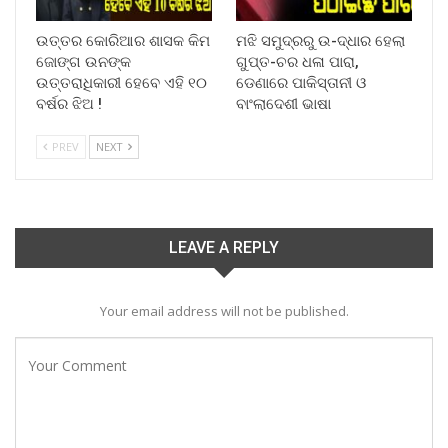
ଉତ୍ତର କୋରିଆର ଶାସକ କିମ
ମଝି ସମୁଦ୍ରରୁ ଉ-ଦ୍ଧାର ହେଲା
ଜୋଙ୍ଗ ଉନଙ୍କ
ଗୁପ୍ତ-ଚର ଧଳା ପାରା,
ଉତ୍ତରାଧିକାରୀ ହେବେ ଏହି ୧୦
ଡେଣାରେ ପାକିସ୍ତାନୀ ଓ
ବର୍ଷର ଝିଅ !
ବାଂଲାଦେଶୀ ଭାଷା
PREV
NEXT
LEAVE A REPLY
Your email address will not be published.