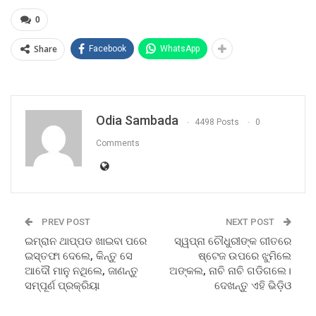
0
Share
Facebook
WhatsApp
Odia Sambada
4498 Posts
0
Comments
PREV POST
NEXT POST
ଇମ୍ରାନ ଥାପ୍ପଡ ଖାଇବା ପରେ
ସ୍ୱପ୍ନା ଚୌଧୁରୀଙ୍କ ଗୀତରେ
ଇସ୍ତଫା ଦେଲେ, କିନ୍ତୁ ସେ
ଷ୍ଟେଜ ଉପରେ ଝୁମିଲେ
ଆଦୌ ମାନୁ ନଥିଲେ, ଜାଣନ୍ତୁ
ଅଙ୍କଲ, ନାଚି ନାଚି ଗଡିଗଲେ।
ସମ୍ପୂର୍ଣ ପ୍ରକ୍ରିୟା
ଦେଖନ୍ତୁ ଏହି ଭିଡ଼ିଓ