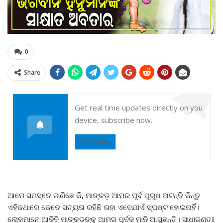
0
Share
Get real time updates directly on you
device, subscribe now.
Subscribe
ଆମେ ସମସ୍ତେ ଜାଣିଛେ କି, ମାଙ୍କଡ଼ ଆମର ପୂର୍ବ ପୁରୁଷ ଅଟନ୍ତି କିନ୍ତୁ
ଏହିକଥାରେ କେତେ ସତ୍ୟତା ରହିଛି ତାହା ଏବେଯାଏଁ ସ୍ପଷ୍ଟ ହୋଇନାହିଁ।
ଲୋକମାନେ ଆଜିବି ମାଙ୍କଡ଼ଙ୍କୁ ଆମର ପୂର୍ବଜ ମାନି ଆସୁଛନ୍ତି। ସାଧାରଣତଃ