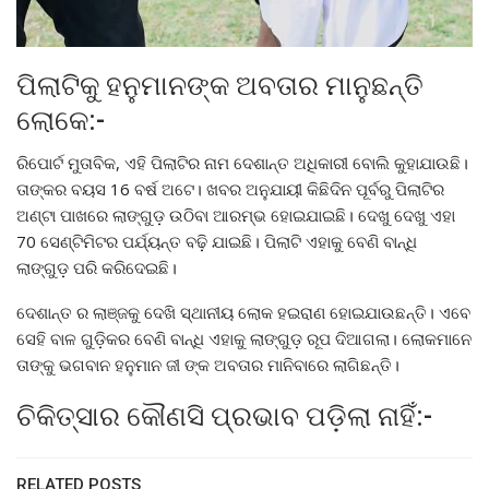
ପିଲାଟିକୁ ହନୁମାନଙ୍କ ଅବତାର ମାନୁଛନ୍ତି
ଲୋକେ:-
ରିପୋର୍ଟ ମୁତାବିକ, ଏହି ପିଲାଟିର ନାମ ଦେଶାନ୍ତ ଅଧିକାରୀ ବୋଲି କୁହାଯାଉଛି।
ତାଙ୍କର ବୟସ 16 ବର୍ଷ ଅଟେ। ଖବର ଅନୁଯାୟୀ କିଛିଦିନ ପୂର୍ବରୁ ପିଲାଟିର
ଅଣ୍ଟା ପାଖରେ ଲାଙ୍ଗୁଡ଼ ଉଠିବା ଆରମ୍ଭ ହୋଇଯାଇଛି। ଦେଖୁ ଦେଖୁ ଏହା
70 ସେଣ୍ଟିମିଟର ପର୍ଯ୍ୟନ୍ତ ବଢ଼ି ଯାଇଛି। ପିଲାଟି ଏହାକୁ ବେଣି ବାନ୍ଧି
ଲାଙ୍ଗୁଡ଼ ପରି କରିଦେଇଛି।
ଦେଶାନ୍ତ ର ଲାଞ୍ଜକୁ ଦେଖି ସ୍ଥାନୀୟ ଲୋକ ହଇରାଣ ହୋଇଯାଉଛନ୍ତି। ଏବେ
ସେହି ବାଳ ଗୁଡ଼ିକର ବେଣି ବାନ୍ଧି ଏହାକୁ ଲାଙ୍ଗୁଡ଼ ରୂପ ଦିଆଗଲା। ଲୋକମାନେ
ତାଙ୍କୁ ଭଗବାନ ହନୁମାନ ଜୀ ଙ୍କ ଅବତାର ମାନିବାରେ ଲାଗିଛନ୍ତି।
ଚିକିତ୍ସାର କୌଣସି ପ୍ରଭାବ ପଡ଼ିଲା ନାହିଁ:-
RELATED POSTS