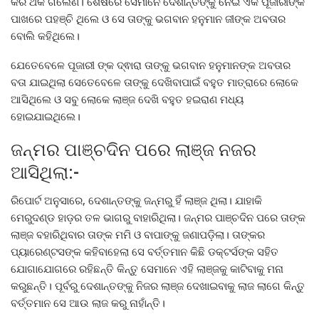
କରି ଥକି ଗଲେଣି। ଶେଷରେ ସେମାନେ ଦେଶାନ୍ତଙ୍କୁ ନେଇ ଏକ ପୂଜାରୀଙ୍କ
ପାଖରେ ପହଞ୍ଚି ଥିଲେ ଓ ସେ ତାଙ୍କୁ ଭଗବାନ ହନୁମାନ ଜୀଙ୍କ ଅବତାର
ବୋଲି କହିଥିଲେ।
ଯେତେବେଳେ ପୂଜାରୀ ଙ୍କ ଦ୍ଵାରା ତାଙ୍କୁ ଭଗବାନ ହନୁମାନଙ୍କ ଅବତାର
ବତା ଯାଇଥିଲା ସେତେବେଳେ ତାଙ୍କୁ ଦେଖିବାପାଇଁ ବହୁତ ମାତ୍ରାରେ ଲୋକେ
ଆସିଥିଲେ ଓ ସବୁ ଲୋକେ ଲାଞ୍ଜ ଦେଖି ବହୁତ ହଇରାଣ ମଧ୍ୟ
ହୋଇଯାଇଥିଲେ।
ଜନ୍ମର ପାଞ୍ଚଦିନ ପରେ ଲାଞ୍ଜ ନଜର
ଆସିଥିଲା:-
ରିପୋର୍ଟ ଅନୁସାରେ, ଦେଶାନ୍ତଙ୍କୁ ଜନ୍ମରୁ ହିଁ ଲାଞ୍ଜ ଥିଲା। ଯାହାକି
ମେରୁଦଣ୍ଡ ହାଡ଼ର ତଳ ଭାଗରୁ ବାହାରିଥିଲା। ଜନ୍ମର ପାଞ୍ଚଦିନ ପରେ ତାଙ୍କ
ଲାଞ୍ଜ ବହାରିଥିବାର ତାଙ୍କ ମମି ଓ ବାପାଙ୍କୁ ଜଣାପଡ଼ିଲା। ତାଙ୍କର
ପ୍ୟାରେଣ୍ଟସଙ୍କ କହିବାହେଲା ସେ ବର୍ତ୍ତମାନ କିଛି ଡକ୍ଟର୍ସଙ୍କ ସହିତ
ଯୋଗାଯୋଗରେ ରହିଛନ୍ତି କିନ୍ତୁ ସେମାନେ ଏହି ଲାଞ୍ଜକୁ କାଟିବାକୁ ମନା
କରୁଛନ୍ତି। ପୂର୍ବରୁ ଦେଶାନ୍ତଙ୍କୁ ନିଜର ଲାଞ୍ଜ ଦେଖାଇବାକୁ ଲାଜ ଲାଗେ କିନ୍ତୁ
ବର୍ତ୍ତମାନ ସେ ଆଉ ଲାଜ କରୁ ନାହାଁନ୍ତି।