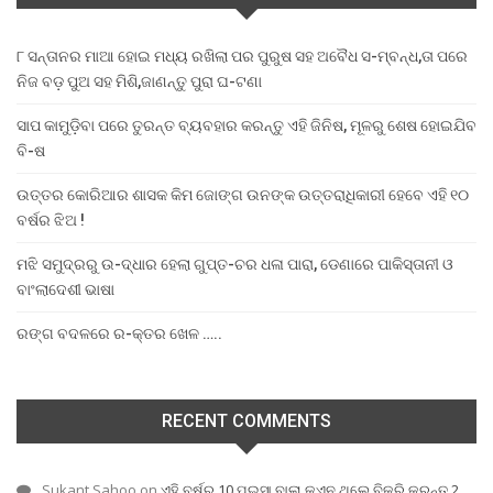
୮ ସନ୍ତାନର ମାଆ ହୋଇ ମଧ୍ୟ ରଖିଲା ପର ପୁରୁଷ ସହ ଅବୈଧ ସ-ମ୍ବନ୍ଧ,ତା ପରେ
ନିଜ ବଡ଼ ପୁଅ ସହ ମିଶି,ଜାଣନ୍ତୁ ପୁରା ଘ-ଟଣା
ସାପ କାମୁଡ଼ିବା ପରେ ତୁରନ୍ତ ବ୍ୟବହାର କରନ୍ତୁ ଏହି ଜିନିଷ, ମୂଳରୁ ଶେଷ ହୋଇଯିବ
ବି-ଷ
ଉତ୍ତର କୋରିଆର ଶାସକ କିମ ଜୋଙ୍ଗ ଉନଙ୍କ ଉତ୍ତରାଧିକାରୀ ହେବେ ଏହି ୧୦
ବର୍ଷର ଝିଅ !
ମଝି ସମୁଦ୍ରରୁ ଉ-ଦ୍ଧାର ହେଲା ଗୁପ୍ତ-ଚର ଧଳା ପାରା, ଡେଣାରେ ପାକିସ୍ତାନୀ ଓ
ବାଂଲାଦେଶୀ ଭାଷା
ରଙ୍ଗ ବଦଳରେ ର-କ୍ତର ଖେଳ …..
RECENT COMMENTS
Sukant Sahoo
on
ଏହି ବର୍ଷର 10 ପଇସା ବାଲା କଏନ ଥିଲେ ବିକ୍ରି କରନ୍ତୁ 2