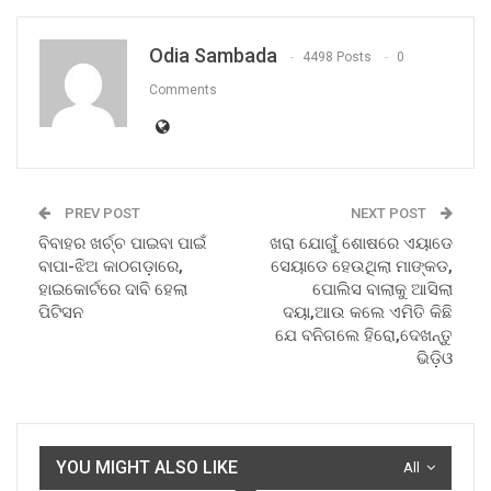
Odia Sambada
4498 Posts
0
Comments
PREV POST
NEXT POST
ବିବାହର ଖର୍ଚ୍ଚ ପାଇବା ପାଇଁ
ଖରା ଯୋଗୁଁ ଶୋଷରେ ଏୟାଡେ
ବାପା-ଝିଅ କାଠଗଡ଼ାରେ,
ସେୟାଡେ ହେଉଥିଲା ମାଙ୍କଡ,
ହାଇକୋର୍ଟରେ ଦାବି ହେଲା
ପୋଲିସ ବାଲାକୁ ଆସିଲା
ପିଟିସନ
ଦୟା,ଆଉ କଲେ ଏମିତି କିଛି
ଯେ ବନିଗଲେ ହିରୋ,ଦେଖନ୍ତୁ
ଭିଡ଼ିଓ
YOU MIGHT ALSO LIKE
All