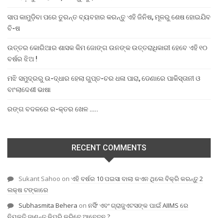
ସାପ କାମୁଡ଼ିବା ପରେ ତୁରନ୍ତ ବ୍ୟବହାର କରନ୍ତୁ ଏହି ଜିନିଷ, ମୂଳରୁ ଶେଷ ହୋଇଯିବ
ବି-ଷ
ଉତ୍ତର କୋରିଆର ଶାସକ କିମ ଜୋଙ୍ଗ ଉନଙ୍କ ଉତ୍ତରାଧିକାରୀ ହେବେ ଏହି ୧୦
ବର୍ଷର ଝିଅ !
ମଝି ସମୁଦ୍ରରୁ ଉ-ଦ୍ଧାର ହେଲା ଗୁପ୍ତ-ଚର ଧଳା ପାରା, ଡେଣାରେ ପାକିସ୍ତାନୀ ଓ
ବାଂଲାଦେଶୀ ଭାଷା
ରଙ୍ଗ ବଦଳରେ ର-କ୍ତର ଖେଳ …..
RECENT COMMENTS
Sukant Sahoo
on
ଏହି ବର୍ଷର 10 ପଇସା ବାଲା କଏନ ଥିଲେ ବିକ୍ରି କରନ୍ତୁ 2
ଲକ୍ଷ ଟଙ୍କାରେ
Subhasmita Behera
on
ନର୍ସିଂ ଏବଂ ଗ୍ରାଜୁଏଟସଙ୍କ ପାଇଁ AIIMS ରେ
ନିଯୁକ୍ତି,ଜାଣନ୍ତୁ କିପରି କରିବେ ଆବେଦନ ?