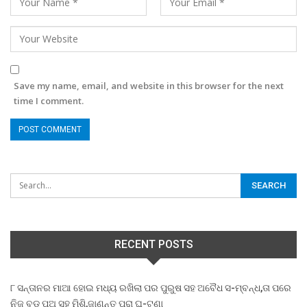
Save my name, email, and website in this browser for the next
time I comment.
RECENT POSTS
୮ ସନ୍ତାନର ମାଆ ହୋଇ ମଧ୍ୟ ରଖିଲା ପର ପୁରୁଷ ସହ ଅବୈଧ ସ-ମ୍ବନ୍ଧ,ତା ପରେ
ନିଜ ବଡ଼ ପୁଅ ସହ ମିଶି,ଜାଣନ୍ତୁ ପୁରା ଘ-ଟଣା