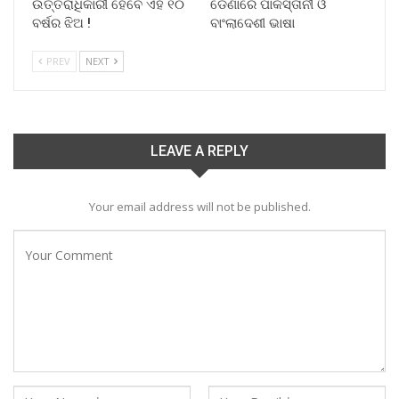
ଉତ୍ତରାଧିକାରୀ ହେବେ ଏହି ୧୦
ଡେଣାରେ ପାକିସ୍ତାନୀ ଓ
ବର୍ଷର ଝିଅ !
ବାଂଲାଦେଶୀ ଭାଷା
PREV
NEXT
LEAVE A REPLY
Your email address will not be published.