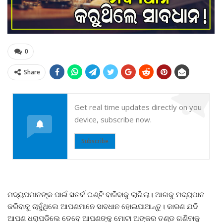
0
Share
Get real time updates directly on you
device, subscribe now.
Subscribe
ମଦ୍ୟପମାନଙ୍କ ପାଇଁ ସତର୍କ ଘଣ୍ଟି ବାଜିବାକୁ ଲାଗିଲା। ଆଗକୁ ମଦ୍ୟପାନ
କରିବାକୁ ଚାହୁଁଥିଲେ ଆପଣମାନେ ସାବଧାନ ହୋଇଯାଆନ୍ତୁ। କାରଣ ଯଦି
ଆପଣ ଧରାପଡିଲେ ତେବେ ଆପଣଙ୍କୁ ମୋଟା ଅଙ୍କର ତଣ୍ଡ ଗଣିବାକୁ