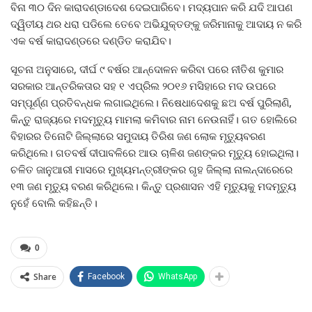
ବିନା ୩୦ ଦିନ କାରାଦଣ୍ଡାଦେଶ ଦେଇପାରିବେ। ମଦ୍ୟପାନ କରି ଯଦି ଆପଣ
ଦ୍ୱିତୀୟ ଥର ଧରା ପଡିଲେ ତେବେ ଅଭିଯୁକ୍ତଙ୍କୁ ଜରିମାନାକୁ ଆଦାୟ ନ କରି
ଏକ ବର୍ଷ କାରାଦଣ୍ଡରେ ଦଣ୍ଡିତ କରାଯିବ।
ସୂଚନା ଅନୁସାରେ, ଦୀର୍ଘ ୯ ବର୍ଷର ଆନ୍ଦୋଳନ କରିବା ପରେ ନୀତିଶ କୁମାର
ସରକାର ଆନ୍ତରିକତାର ସହ ୧ ଏପ୍ରିଲ ୨୦୧୬ ମସିହାରେ ମଦ ଉପରେ
ସମ୍ପୂର୍ଣ୍ଣ ପ୍ରତିବନ୍ଧକ ଲଗାଇଥିଲେ। ନିଷେଧାଦେଶକୁ ଛଅ ବର୍ଷ ପୁରିଲାଣି,
କିନ୍ତୁ ରାଜ୍ୟରେ ମଦମୃତ୍ୟୁ ମାମଲା କମିବାର ନାମ ନେଉନାହିଁ। ଗତ ହୋଲିରେ
ବିହାରର ତିନୋଟି ଜିଲ୍ଲାରେ ସମୁଦାୟ ତିରିଶ ଜଣ ଲୋକ ମୃତ୍ୟୁବରଣ
କରିଥିଲେ। ଗତବର୍ଷ ଦୀପାବଳିରେ ଆଉ ଚାଳିଶ ଜଣଙ୍କର ମୃତ୍ୟୁ ହୋଇଥିଲା।
ଚଳିତ ଜାନୁଆରୀ ମାସରେ ମୁଖ୍ୟମନ୍ତ୍ରୀଙ୍କର ଗୃହ ଜିଲ୍ଲା ନାଲନ୍ଦାରେରେ
୧୩ ଜଣ ମୃତ୍ୟୁ ବରଣ କରିଥିଲେ। କିନ୍ତୁ ପ୍ରଶାସନ ଏହି ମୃତ୍ୟୁକୁ ମଦମୃତ୍ୟୁ
ନୁହେଁ ବୋଲି କହିଛନ୍ତି।
0
Share
Facebook
WhatsApp