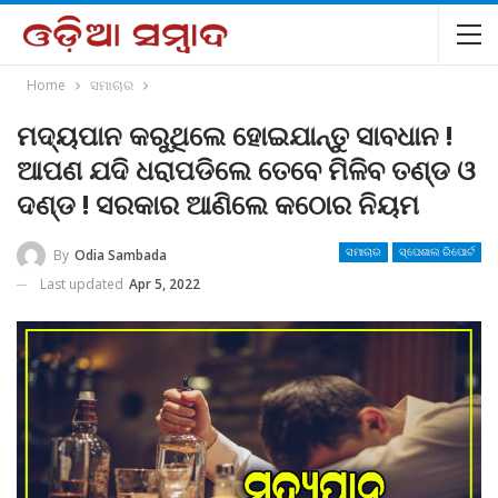
Home
ସମାଚାର
ମଦ୍ୟପାନ କରୁଥିଲେ ହୋଇଯାନ୍ତୁ ସାବଧାନ !
ଆପଣ ଯଦି ଧରାପଡିଲେ ତେବେ ମିଳିବ ତଣ୍ଡ ଓ
ଦଣ୍ଡ ! ସରକାର ଆଣିଲେ କଠୋର ନିୟମ
By
Odia Sambada
ସମାଚାର
ସ୍ପେଶାଲ ରିପୋର୍ଟ
Last updated
Apr 5, 2022