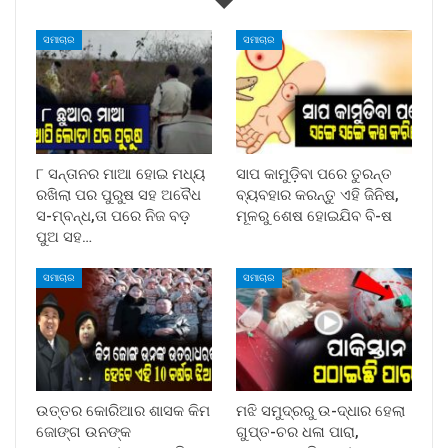
ସମାଚାର
ସମାଚାର
୮ ସନ୍ତାନର ମାଆ ହୋଇ ମଧ୍ୟ
ସାପ କାମୁଡ଼ିବା ପରେ ତୁରନ୍ତ
ରଖିଲା ପର ପୁରୁଷ ସହ ଅବୈଧ
ବ୍ୟବହାର କରନ୍ତୁ ଏହି ଜିନିଷ,
ସ-ମ୍ବନ୍ଧ,ତା ପରେ ନିଜ ବଡ଼
ମୂଳରୁ ଶେଷ ହୋଇଯିବ ବି-ଷ
ପୁଅ ସହ…
ସମାଚାର
ସମାଚାର
ଉତ୍ତର କୋରିଆର ଶାସକ କିମ
ମଝି ସମୁଦ୍ରରୁ ଉ-ଦ୍ଧାର ହେଲା
ଜୋଙ୍ଗ ଉନଙ୍କ
ଗୁପ୍ତ-ଚର ଧଳା ପାରା,