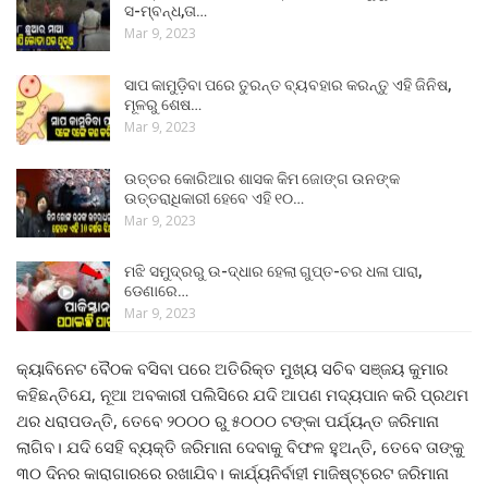
ସ-ମ୍ବନ୍ଧ,ତା…
Mar 9, 2023
ସାପ କାମୁଡ଼ିବା ପରେ ତୁରନ୍ତ ବ୍ୟବହାର କରନ୍ତୁ ଏହି ଜିନିଷ,
ମୂଳରୁ ଶେଷ…
Mar 9, 2023
ଉତ୍ତର କୋରିଆର ଶାସକ କିମ ଜୋଙ୍ଗ ଉନଙ୍କ
ଉତ୍ତରାଧିକାରୀ ହେବେ ଏହି ୧୦…
Mar 9, 2023
ମଝି ସମୁଦ୍ରରୁ ଉ-ଦ୍ଧାର ହେଲା ଗୁପ୍ତ-ଚର ଧଳା ପାରା,
ଡେଣାରେ…
Mar 9, 2023
କ୍ୟାବିନେଟ ବୈଠକ ବସିବା ପରେ ଅତିରିକ୍ତ ମୁଖ୍ୟ ସଚିବ ସଞ୍ଜୟ କୁମାର
କହିଛନ୍ତିଯେ, ନୂଆ ଅବକାରୀ ପଲିସିରେ ଯଦି ଆପଣ ମଦ୍ୟପାନ କରି ପ୍ରଥମ
ଥର ଧରାପଡନ୍ତି, ତେବେ ୨୦୦୦ ରୁ ୫୦୦୦ ଟଙ୍କା ପର୍ଯ୍ୟନ୍ତ ଜରିମାନା
ଲାଗିବ। ଯଦି ସେହି ବ୍ୟକ୍ତି ଜରିମାନା ଦେବାକୁ ବିଫଳ ହୁଅନ୍ତି, ତେବେ ତାଙ୍କୁ
୩୦ ଦିନର କାରାଗାରରେ ରଖାଯିବ। କାର୍ଯ୍ୟନିର୍ବାହୀ ମାଜିଷ୍ଟ୍ରେଟ ଜରିମାନା