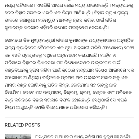
ମଧ୍ୟ ପଡିପାରେ। ଏପରିକି ଆପଣ ଜେଲ ମଧ୍ୟ ଯାଇପାରନ୍ତି। ମଦ୍ୟପାନକୁ
ନେଇ ବିହାର ସରକାର ଏଭଳି ଏକ ନିୟମ ଆଣିଛନ୍ତି। ବିହାର ଡ୍ରାଏ ରାଜ୍ୟ
ଭାବରେ ଜଣାଶୁଣା। ମଦମୃତ୍ୟୁ ମାମଲାକୁ ହ୍ରାସ କରିବା ପାଇଁ ନୀତିଶ
କୁମାରଙ୍କ ସରକାର ଏହିପରି କଠୋର ପଦକ୍ଷେପ ନେଇଛନ୍ତି।
ସୋମବାର ଦିନ ମୁଖ୍ୟମନ୍ତ୍ରୀ ନୀତୀଶ କୁମାରଙ୍କ ଅଧ୍ୟକ୍ଷତାରେ ଅନୁଷ୍ଠିତ
ରାଜ୍ୟ କ୍ୟାବିନେଟ ବୈଠକରେ ଏକ ନୂଆ ଅବକାରୀ ପଲିସି (ସଂଶୋଧନ) ୨୦୨୨
ସହ ୧୪ଟି ପ୍ରସ୍ତାବକୁ ଏଥିରେ ଅନୁମୋଦନ କରାଯାଇଛି। ମାର୍ଚ୍ଚ ୨୮
ତାରିଖରେ ବିହାରର ବିଧାନସଭା ମଦ ନିଷେଧାଦେଶର ଉଲ୍ଲଂଘନ ପାଇଁ
ଦଣ୍ଡବିଧାନକୁ ହ୍ରାସ କରିବା ପାଇଁ କଠୋର ମଦ୍ୟପାନ ନିଷେଧ ଆଇନରେ ଏକ
ସଂଶୋଧନ ଆଣିଥିଲା। ବର୍ତ୍ତମାନ ପ୍ରଥମ ଥର ଉଲ୍ଲଂଘନକାରୀଙ୍କୁ ଏକ
ମାସର ଦଣ୍ଡ ଭୋଗିବାକୁ ପଡିବ କିମ୍ବା ଜୋରିମାନା ସହ ତାଙ୍କୁ ଛାଡି
ଦିଆଯିବ। ତେବେ ମଦ ଉତ୍ପାଦନ, ବିକ୍ରୟ, କ୍ରୟ, ବଣ୍ଟନ ଏବଂ ପରିବହନ
ବନ୍ଦ କରିବାରେ ବିହାର ସରକାର ବିଫଳ ହୋଇଛନ୍ତି ସେଥିପାଇଁ ସେ ଏପରି
ନିୟମ ଆଣୁଛନ୍ତି ବୋଲି ବିରୋଧମାନେ ଅଭିଯୋଗ କରିଛନ୍ତି।
RELATED POSTS
୮ ସନ୍ତାନର ମାଆ ହୋଇ ମଧ୍ୟ ରଖିଲା ପର ପୁରୁଷ ସହ ଅବୈଧ