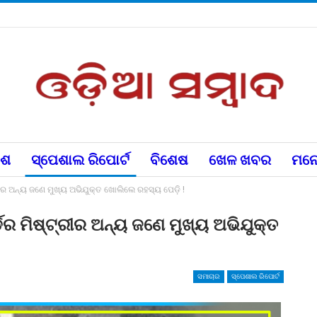
େଶ
ସ୍ପେଶାଲ ରିପୋର୍ଟ
ବିଶେଷ
ଖେଳ ଖବର
ମନୋ
ୀର ଅନ୍ୟ ଜଣେ ମୁଖ୍ୟ ଅଭିଯୁକ୍ତ ଖୋଲିଲେ ରହସ୍ୟ ପେଡ଼ି !
ଡର ମିଷ୍ଟ୍ରୀର ଅନ୍ୟ ଜଣେ ମୁଖ୍ୟ ଅଭିଯୁକ୍ତ
ସମାଚାର
ସ୍ପେଶାଲ ରିପୋର୍ଟ