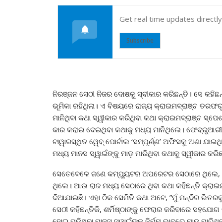
Get real time updates directl
Subscribe
ନିରଞ୍ଜନ ସେଠୀ ନିଜର ଦୋଷକୁ ସ୍ବୀକାର କରିଛନ୍ତି। ସେ କହିଛନ
ଭୂମିକା ରହିଥିଲା। ଏ ବିଷୟରେ ରାଜ୍ୟ କ୍ରାଇମବ୍ରାଞ୍ଚ ତରଫ
ମାନିଥିବା କଥା ସ୍ୱୀକାର କରିଥିବା କଥା କ୍ରାଇମବ୍ରାଞ୍ଚ ସ୍ପେଶ
କାର କରାଇ ଦେଇଥିବା କଥାକୁ ମଧ୍ୟ ମାନିଥିଲେ। ଫେବ୍ରୁଆରୀ
ଟାୱାରସ୍ଥିତ ୱେବ୍ ପୋର୍ଟାଲ ‘ସମ୍ପୂର୍ଣ୍ଣ’ ଅଫିସକୁ ଅଣା ଯ
ମଧ୍ୟ ମାନସ ସ୍ୱାଇଁଙ୍କୁ ମାଡ଼ ମାରିଥିବା କଥାକୁ ସ୍ୱୀକାର କରି
ସେତେବେଳେ ଜଣେ କମ୍ପ୍ୟୁଟର ଅପରେଟର ସେଠାରେ ଥିଲେ, ଶର୍ମ
ଥିଲେ। ଆଉ ରାଜ ମଧ୍ୟ ସେଠାରେ ଥିବା କଥା କହିଛନ୍ତି କ୍ରାଇମବ
ଦିଆଯାଇଛି। ଏହା ଠିକ ସେମିତି କଥା ଅଟେ, ”ମୁଁ ମନ୍ଦିର ଭିତରକୁ
ସେଠୀ କହିଛନ୍ତିକି, ଶର୍ମିଷ୍ଠାଙ୍କୁ ଫେରାର କରିବାରେ ସହଯୋ
ହୋଇ ପଡ଼ିଥିବା ମାନସ ସ୍ୱାଇଁଙ୍କୁ ନିର୍ମମ ଭାବରେ ମାଡ଼ ମାରି