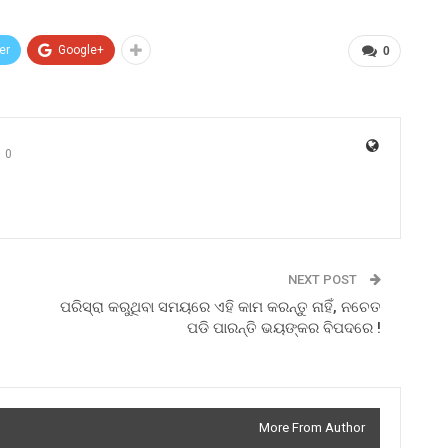
er
Google+
0
0
NEXT POST
ପରିସ୍ରା କରୁଥିବା ସମୟରେ ଏହି କାମ କରନ୍ତୁ ନାହିଁ, ନଚେତ
ପଡି ପାରନ୍ତି ଭୟଙ୍କର ବିପଦରେ !
More From Author