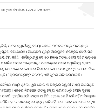
y on you device, subscribe now.
୍ତିକି, ମାନସ ସ୍ୱାଇଁଙ୍କୁ ହତ୍ୟା ପଛରେ ତାଙ୍କର ମଧ୍ୟ ପ୍ରଚ୍ଛନ୍ନ
ରୁ ସୂଚନା ଦିଆଯାଇଛି। ଅନ୍ୟତମ ମୁଖ୍ୟ ଅଭିଯୁକ୍ତ ନିରଞ୍ଜନ ସେଠୀ ସତ
ାଲ ଟିମ କହିଛି। ଶର୍ମିଷ୍ଠାଙ୍କୁ ସେ ୧୦ ହଜାର ଟଙ୍କା ଦେବା ସହିତ ଭଡ଼ାରେ
 ୭ ତାରିଖ ଦୟାଲ ଆଶ୍ରମରୁ ଯେତେବେଳେ ମାନସ ସ୍ୱାଇଁଙ୍କୁ ସ୍କାଏ
ାଇଥିଲା, ସେତେବେଳେ ସେଠାରେ ନିରଞ୍ଜନ ସେଠୀ ଉପସ୍ଥିତ ଥିଲେ। ସେ ନିଜେ
ଛନ୍ତି। ‘ କ୍ରାଇମବ୍ରାଞ୍ଚ ତରଫରୁ ଏହି ସୂଚନା ଜାରି କରାଯାଇଛି।
ିଷ୍ଠା ମଧ୍ୟ ଥିଲେ, ଝୁନା ଭୋଇ ଓ ତାଙ୍କର ସ୍ୱାମୀ ମଧ୍ୟ ଉପସ୍ଥିତ
୍ରାଞ୍ଚ। ହେଲେ ନିରଞ୍ଜନ ତାଙ୍କୁ ହତ୍ୟା କରିନାହାନ୍ତି ବୋଲି ସୂଚନା
 ଯାଇଛି, ହୁଣ୍ଡିଭାଙ୍ଗି ଟଙ୍କା ଆଣିଛି, ହେଲେ ଚୋରି କରିନାହିଁ।” ନିରଞ୍ଜନ
ଗ କରିଛି ହେଲେ ମାନସଙ୍କର ହତ୍ୟା କରିନାହିଁ। ସେ ଭୋକ ଉପାସରେ ବନ୍ଧା
ଥିବା କଥାକୁ ମଧ୍ୟ ସ୍ୱୀକାର କରୁଛନ୍ତି। ତାଙ୍କୁ ଧମକ ଚମକ ଦେଇ ମାନସିକ