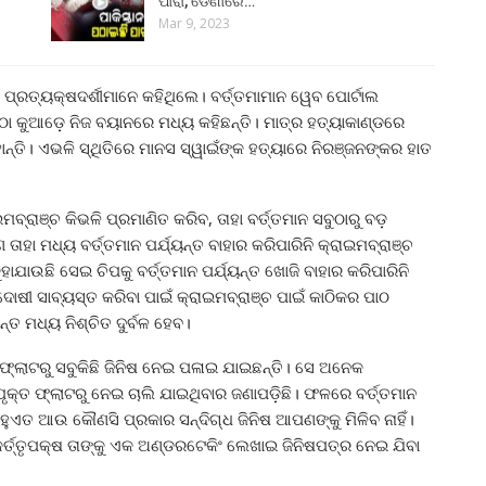
ପାରା, ଡେଣାରେ…
Mar 9, 2023
୍ରତ୍ୟକ୍ଷଦର୍ଶୀମାନେ କହିଥିଲେ। ବର୍ତ୍ତମାମାନ ୱେବ ପୋର୍ଟାଲ
ମିଷ୍ଠା କୁଆଡ଼େ ନିଜ ବୟାନରେ ମଧ୍ୟ କହିଛନ୍ତି। ମାତ୍ର ହତ୍ୟାକାଣ୍ଡରେ
ାନ୍ତି। ଏଭଳି ସ୍ଥିତିରେ ମାନସ ସ୍ୱାଇଁଙ୍କ ହତ୍ୟାରେ ନିରଞ୍ଜନଙ୍କର ହାତ
ବ୍ରାଞ୍ଚ କିଭଳି ପ୍ରମାଣିତ କରିବ, ତାହା ବର୍ତ୍ତମାନ ସବୁଠାରୁ ବଡ଼
ାହା ମଧ୍ୟ ବର୍ତ୍ତମାନ ପର୍ଯ୍ୟନ୍ତ ବାହାର କରିପାରିନି କ୍ରାଇମବ୍ରାଞ୍ଚ
ାଯାଉଛି ସେଇ ଚିପକୁ ବର୍ତ୍ତମାନ ପର୍ଯ୍ୟନ୍ତ ଖୋଜି ବାହାର କରିପାରିନି
ୋଷୀ ସାବ୍ୟସ୍ତ କରିବା ପାଇଁ କ୍ରାଇମବ୍ରାଞ୍ଚ ପାଇଁ କାଠିକର ପାଠ
 ମଧ୍ୟ ନିଶ୍ଚିତ ଦୁର୍ବଳ ହେବ।
 ଫ୍ଲାଟରୁ ସବୁକିଛି ଜିନିଷ ନେଇ ପଳାଇ ଯାଇଛନ୍ତି। ସେ ଅନେକ
୍ପୃକ୍ତ ଫ୍ଲାଟରୁ ନେଇ ଚାଲି ଯାଇଥିବାର ଜଣାପଡ଼ିଛି। ଫଳରେ ବର୍ତ୍ତମାନ
 ହୁଏତ ଆଉ କୌଣସି ପ୍ରକାର ସନ୍ଦିଗ୍ଧ ଜିନିଷ ଆପଣଙ୍କୁ ମିଳିବ ନାହିଁ।
ର୍ତ୍ତୃପକ୍ଷ ତାଙ୍କୁ ଏକ ଅଣ୍ଡରଟେକିଂ ଲେଖାଇ ଜିନିଷପତ୍ର ନେଇ ଯିବା