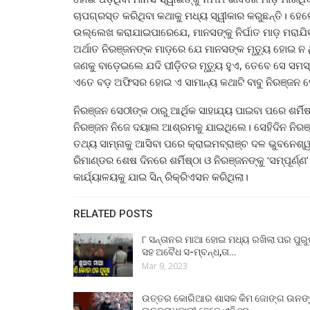
ଚାପଗ୍ରସ୍ତ କରିଥିବା କଥାକୁ ମଧ୍ୟ ସ୍ୱୀକାର କରୁଛନ୍ତି। ହେଲ
ଉଲ୍ଲେଖ କରାଯାଇପାରେଯେ, ମାନସଙ୍କୁ ନିର୍ଘାତ ମାଡ଼ ମରାଯିବା
ଅର୍ଥାତ ନିରଞ୍ଜନଙ୍କ ମାଡ଼ରେ ଯେ ମାନସଙ୍କ ମୃତ୍ୟୁ ହୋଇ ନ ଥ
ଜଣକୁ ବାଡ଼େଇଲେ ଯଦି ପୀଡ଼ିତର ମୃତ୍ୟୁ ହୁଏ, ତେବେ ସେ ସମ
ଏତେ ବଡ଼ ଅଫିସର ହୋଇ ଏ ସାମାନ୍ୟ କଥାଟି ବାବୁ ନିରଞ୍ଜନ ସ
ନିରଞ୍ଜନ ସେଠୀଙ୍କ ଠାରୁ ଆର୍ଥିକ ସାହାଯ୍ୟ ପାଇବା ପରେ ଶର
ନିରଞ୍ଜନ ନିଜେ ଦୟାଲ ଆଶ୍ରମକୁ ଯାଇଥିଲେ। ସେହିଦିନ ନିରଞ୍ଜନ
ତଥ୍ୟ ସାମ୍ନାକୁ ଆସିବା ପରେ କ୍ରାଇମବ୍ରାଞ୍ଚ ଦଳ ଭୁବନେଶ୍ୱରସ
ରିମାଣ୍ଡର ଶେଷ ଦିନରେ ଶର୍ମିଷ୍ଠା ଓ ନିରଞ୍ଜନଙ୍କୁ ‘ସମ୍ପୂର୍ଣ
କାର୍ଯ୍ୟାଳୟକୁ ଯାଇ ସିନ୍ ରିକ୍ରିଏସନ କରିଥିଲା।
RELATED POSTS
୮ ସନ୍ତାନର ମାଆ ହୋଇ ମଧ୍ୟ ରଖିଲା ପର ପୁର
ସହ ଅବୈଧ ସ-ମ୍ବନ୍ଧ,ତା…
Mar 9, 2023
ଉତ୍ତର କୋରିଆର ଶାସକ କିମ ଜୋଙ୍ଗ ଉନଙ