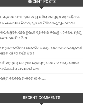
RECENT POSTS
୮ ସନ୍ତାନର ମାଆ ହୋଇ ମଧ୍ୟ ରଖିଲା ପର ପୁରୁଷ ସହ ଅବୈଧ ସ-
ମ୍ବନ୍ଧ,ତା ପରେ ନିଜ ବଡ଼ ପୁଅ ସହ ମିଶି,ଜାଣନ୍ତୁ ପୁରା ଘ-ଟଣା
ସାପ କାମୁଡ଼ିବା ପରେ ତୁରନ୍ତ ବ୍ୟବହାର କରନ୍ତୁ ଏହି ଜିନିଷ, ମୂଳରୁ
ଶେଷ ହୋଇଯିବ ବି-ଷ
ଉତ୍ତର କୋରିଆର ଶାସକ କିମ ଜୋଙ୍ଗ ଉନଙ୍କ ଉତ୍ତରାଧିକାରୀ
ହେବେ ଏହି ୧୦ ବର୍ଷର ଝିଅ !
ମଝି ସମୁଦ୍ରରୁ ଉ-ଦ୍ଧାର ହେଲା ଗୁପ୍ତ-ଚର ଧଳା ପାରା, ଡେଣାରେ
ପାକିସ୍ତାନୀ ଓ ବାଂଲାଦେଶୀ ଭାଷା
ରଙ୍ଗ ବଦଳରେ ର-କ୍ତର ଖେଳ …..
RECENT COMMENTS