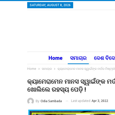
SATURDAY, AUGUST 8, 2026
Home
ସମାଚାର
ଦେଶ ବିଦ
Home
ସମାଚାର
କ୍ୟାମେରାମେନ ମାନସ ସ୍ୱାଇଁଙ୍କ ମର୍ଡର ମିଷ୍ଟ୍ର
କ୍ୟାମେରାମେନ ମାନସ ସ୍ୱାଇଁଙ୍କ ମର୍
ଖୋଲିଲେ ରହସ୍ୟ ପେଡ଼ି !
Last updated
Apr 3, 2022
By
Odia Sambada