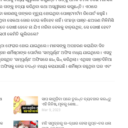
େ ତାଙ୍କୁ ହତ୍ୟା କରିଥିବା କଥା ଅସ୍ୱୀକାର କରୁଛନ୍ତି। ଏଠାରେ
 କାରଣରୁ ତାଙ୍କର ମୃତ୍ୟୁ ହୋଇଥିବା ପୋଷ୍ଟମର୍ଟମ ରିପୋର୍ଟ କହୁଛି।
ିବା ସେକଥା ଜୋର ଦେଇ କହିହେବ ନାହିଁ। ତା’ଛଡ଼ା ପାଞ୍ଚ-ଛଅଜଣ ମିଳିମିଶି
ସ୍ତେ ଦୋଷୀ ହେବେ ନା ଯିଏ ମରିବା ବେଳକୁ ବାଡ଼ଉଥିବ, ସେ ଦୋଷୀ ହେବ?
େଠୀ କେମିତି ଭୁଲିଗଲେ?
୍ମିଷ୍ଠା ଫେରାର ହୋଇ ଯାଇଥିଲେ। ମାନସଙ୍କୁ ଅପହରଣ କରାଯିବା ଦିନ
 ଶର୍ମିଷ୍ଠାଙ୍କ ପୋର୍ଟାଲ ‘ସମ୍ପୂର୍ଣ୍ଣ’ ଅଫିସ ମଧ୍ୟ ଯାଇଥିଲେ। ଏସବୁ
୍ଥିତ ‘ସମ୍ପୂର୍ଣ୍ଣ’ ଅଫିସରେ ଛାନ୍ ଭିନ୍ କରିଥିଲା। ଏଥିସହ ପାଞ୍ଚଦିନିଆ
୍ଣ’ ଅଫିସକୁ ନେଇ ତଦନ୍ତ ମଧ୍ୟ କରାଯାଇଛି। ଶର୍ମିଷ୍ଠା ରହୁଥିବା ଘର ଏବଂ
ୁଷ
ସାପ କାମୁଡ଼ିବା ପରେ ତୁରନ୍ତ ବ୍ୟବହାର କରନ୍ତୁ
ଏହି ଜିନିଷ, ମୂଳରୁ ଶେଷ…
Mar 9, 2023
୍କ
ମଝି ସମୁଦ୍ରରୁ ଉ-ଦ୍ଧାର ହେଲା ଗୁପ୍ତ-ଚର ଧଳା