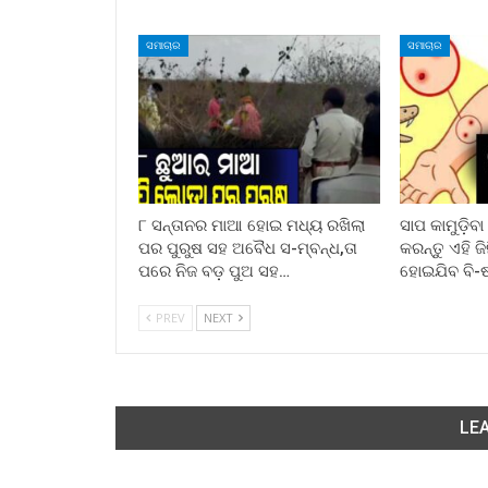
ସମାଚାର
ସମାଚାର
୮ ସନ୍ତାନର ମାଆ ହୋଇ ମଧ୍ୟ ରଖିଲା
ସାପ କାମୁଡ଼ିବ
ପର ପୁରୁଷ ସହ ଅବୈଧ ସ-ମ୍ବନ୍ଧ,ତା
କରନ୍ତୁ ଏହି ଜ
ପରେ ନିଜ ବଡ଼ ପୁଅ ସହ…
ହୋଇଯିବ ବି-
PREV
NEXT
LEA