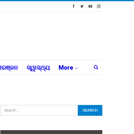
ରଞ୍ଜନ
ସ୍ୱାସ୍ଥ୍ୟ
More