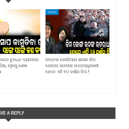
ସମାଚାର
ା ପରେ ତୁରନ୍ତ ବ୍ୟବହାର
ଉତ୍ତର କୋରିଆର ଶାସକ କିମ
ିନିଷ, ମୂଳରୁ ଶେଷ
ଜୋଙ୍ଗ ଉନଙ୍କ ଉତ୍ତରାଧିକାରୀ
ଷ
ହେବେ ଏହି ୧୦ ବର୍ଷର ଝିଅ !
VE A REPLY