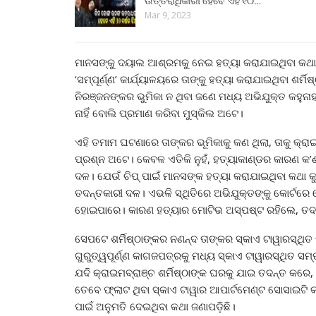
ଉତ୍ତରାଧିକାରୀ ହେବେ ଏହି ୧୦…
Mar 9, 2023
ମାନସଙ୍କୁ ଦୟାଲ ଆଶ୍ରମକୁ ନେଇ ହତ୍ୟା କରାଯାଇଥିବା କଥା ପ
‘ସମ୍ପୂର୍ଣ୍ଣ’ କାର୍ଯ୍ୟାଳୟରେ ତାଙ୍କୁ ହତ୍ୟା କରାଯାଇଥିବା ଶର୍
ନିରଞ୍ଜନଙ୍କର ଭୁମିକା ନ ଥିବା ଜଣେ ମଧ୍ୟ ଅଭିଯୁକ୍ତ କହୁନାହ
ନାହିଁ ବୋଲି ପ୍ରମାଣ କରିବା ମୁସ୍କିଲ ଅଟେ।
ଏହି ତମାମ ଘଟଣାରେ ତାଙ୍କର ଭୂମିକାକୁ କଣ ଥିଲା, ତାକୁ କ୍ରାଇମ
ପ୍ରଶ୍ନ ଅଟେ। କେବଳ ଏତିକି ନୁହଁ, ହତ୍ୟାକାଣ୍ଡର କାରଣ କ’ଣ ତ
ଦଳ। ଯେଉଁ ଚିପ୍ ପାଇଁ ମାନସଙ୍କ ହତ୍ୟା କରାଯାଇଥିବା କଥା କୁହ
ତଦନ୍ତକାରୀ ଦଳ। ଏଭଳି ସ୍ଥିତିରେ ଅଭିଯୁକ୍ତଙ୍କୁ କୋର୍ଟରେ ଦ
ହୋଇପାରେ। କାରଣ ହତ୍ୟାର ମୋଟିଭ ଅସ୍ପଷ୍ଟ ରହିଲେ, ତଦନ୍ତ
ସେପଟେ ଶର୍ମିଷ୍ଠାଙ୍କର ନଣନ୍ଦ ତାଙ୍କର ସ୍କାଏ ଟାୱାରସ୍ଥିତ
ଗୁରୁତ୍ୱପୂର୍ଣ୍ଣ କାଗଜପତ୍ରକୁ ମଧ୍ୟ ସ୍କାଏ ଟାୱାରସ୍ଥିତ ସମ
ଯଦି କ୍ରାଇମବ୍ରାଞ୍ଚ ଶର୍ମିଷ୍ଠାଙ୍କ ଘରକୁ ଯାଇ ତଦନ୍ତ କରେ,
ତେବେ ଫ୍ଲାଟ ଥିବା ସ୍କାଏ ଟାୱାର ଆପାର୍ଟମେଣ୍ଟ ସୋସାଇଟି କ
ପାଇଁ ଅନୁମତି ଦେଇଥିବା କଥା ଜଣାପଡ଼ିଛି।